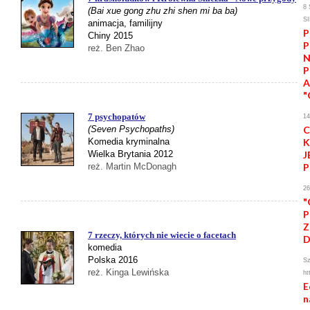
8 
(Bai xue gong zhu zhi shen mi ba ba)
S
animacja, familijny
P
Chiny 2015
P
reż. Ben Zhao
N
P
"
7 psychopatów
1
(Seven Psychopaths)
C
Komedia kryminalna
K
Wielka Brytania 2012
J
reż. Martin McDonagh
P
2
"
P
Z
7 rzeczy, których nie wiecie o facetach
komedia
Polska 2016
Sz
reż. Kinga Lewińska
ht
E
n