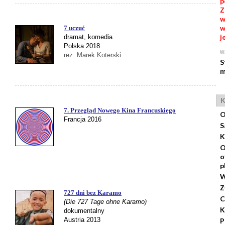
p
Z
w
w
7 uczuć
j
dramat, komedia
Polska 2018
Wa
reż. Marek Koterski
S
m
K
7. Przegląd Nowego Kina Francuskiego
O
Francja 2016
S
K
O
o
p
W
Z
727 dni bez Karamo
C
(Die 727 Tage ohne Karamo)
K
dokumentalny
Austria 2013
P