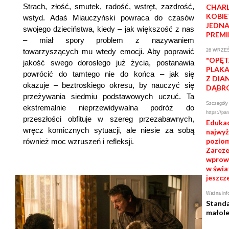
Strach, złość, smutek, radość, wstręt, zazdrość,
CHARL
KOBIE
wstyd. Adaś Miauczyński powraca do czasów
JEDNA
swojego dzieciństwa, kiedy – jak większość z nas
PREMI
– miał spory problem z nazywaniem
towarzyszących mu wtedy emocji. Aby poprawić
26 WRZEŚ
"OPĘT
jakość swego dorosłego już życia, postanawia
PLAKA
powrócić do tamtego nie do końca – jak się
Z DIA
okazuje – beztroskiego okresu, by nauczyć się
DĄBR
przeżywania siedmiu podstawowych uczuć. Ta
Szczegóły 
ekstremalnie nieprzewidywalna podróż do
https://pan
przeszłości obfituje w szereg przezabawnych,
Edukac
wręcz komicznych sytuacji, ale niesie za sobą
najwy
poziom
również moc wzruszeń i refleksji.
Zarezer
wprowa
w świa
jeszcze
Ważna inf
Standa
małole