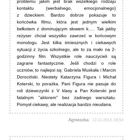
problemu jakim jest brak wszelkiego rodzaju
kontaktu (werbalnego, emocjonalnego)
z dzieckiem. Bardzo dobrze pokazuje to
końcówka filmu, która jest jednym wielkim
bełkotem z dominującym słowem k..... Tak jakby
reżyser chciał wszystko zawrzeć w końcowym
monologu. Jest kilka śmiesznych i ciekawych
sytuacji z życia szkolnego, ale to za mało na 2-
godzinny film. Wszystkie role nauczycieli są
zagrane fantastycznie. Jeśli chodzi o role
uczniów, to najlepsi są: Gabriela Muskała i Marcin
Dorociński. Niestety Katarzyna Figura i Michał
Koterski, to porażka. Pani Figura nie pasuje do
roli dziewczynki z V klasy a Pan Koterski jest
fatalnym "aktorem" bez żadnego warsztatu.
Pomysł ciekawy, ale realizacja bardzo nieudana.
Agnieszka
12-11-2018, 09:54