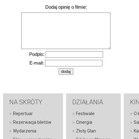
Dodaj opinię o filmie:
Podpis:
E-mail:
NA SKRÓTY
DZIAŁANIA
KI
»
»
»
Repertuar
Festiwale
O 
»
»
»
Rezerwacja biletów
Cinergia
Sa
»
»
»
Wydarzenia
Złoty Glan
Ka