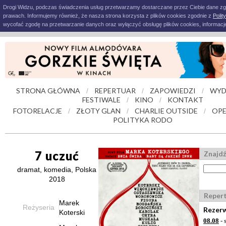
Drogi Widzu, podczas świadczenia usług przetwarzamy dostarczane przez Ciebie dane z
prawach. Informujemy również, że nasza strona korzysta z plików cookies zgodnie z
Polit
wycofać zgodę na przetwarzanie danych oraz wyłączyć obsługę plików cookies, informacje
STRONA GŁÓWNA
REPERTUAR
ZAPOWIEDZI
WYD
/
/
/
FESTIWALE
KINO
KONTAKT
/
/
FOTORELACJE
ZŁOTY GLAN
CHARLIE OUTSIDE
OPE
/
/
/
POLITYKA RODO
7 uczuć
Znajdź
dramat, komedia, Polska
2018
Reper
Marek
Reżyseria
Rezerw
Koterski
08.08
- 