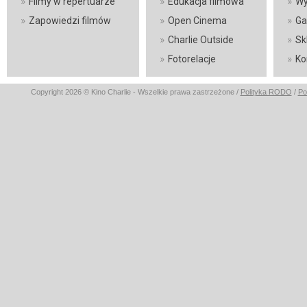
»
»
»
Filmy w repertuarze
Edukacja filmowa
Wy
»
»
»
Zapowiedzi filmów
Open Cinema
Ga
»
»
Charlie Outside
Sk
»
»
Fotorelacje
Ko
Copyright 2026 © Kino Charlie - Wszelkie prawa zastrzeżone /
Polityka RODO
/
Po