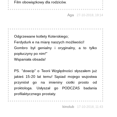
Film obowiązkowy dla rodziców.
Aga
27-10-2018, 19:14
Odgrzewane kotlety Koterskiego;
Ferdydurk e na miarę naszych możliwości!
Gombro był genialny i oryginalny, a to tylko
popłuczyny po nim!"
Wspaniała obsada!
PS. "dowcip" o Teorii Względności słyszałem już
jakieś 15-20 lat temu! Sąsiad mojego wujostwa
przyniósł go na imieniny ciotki prosto od
proktologa. Usłyszał go PODCZAS badania
profilaktycznego prostaty.
kinolub
17-10-2018, 11:43