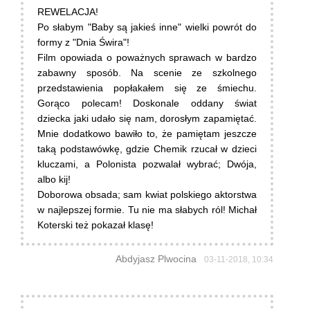
REWELACJA!
Po słabym "Baby są jakieś inne" wielki powrót do
formy z "Dnia Świra"!
Film opowiada o poważnych sprawach w bardzo
zabawny sposób. Na scenie ze szkolnego
przedstawienia popłakałem się ze śmiechu.
Gorąco polecam! Doskonale oddany świat
dziecka jaki udało się nam, dorosłym zapamiętać.
Mnie dodatkowo bawiło to, że pamiętam jeszcze
taką podstawówkę, gdzie Chemik rzucał w dzieci
kluczami, a Polonista pozwalał wybrać; Dwója,
albo kij!
Doborowa obsada; sam kwiat polskiego aktorstwa
w najlepszej formie. Tu nie ma słabych ról! Michał
Koterski też pokazał klasę!
Abdyjasz Plwocina
03-11-2018, 10:34