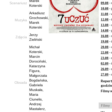
Marek
Scenariusz
09.08
- 
Koterski
10.08
- 
Arkadiusz
11.08
- 
Grochowski,
12.08
- 
Muzyka
Marek
13.08
- 
Koterski
14.08
- 
Jerzy
16.08
- 
Zdjęcia
Zieliński
19.08
- 
Michał
20.08
- 
Koterski,
22.08
- 
Marcin
23.08
- 
Dorociński,
02.09
- 
Katarzyna
26.09
- 
Figura,
27.09
- 
Małgorzata
Bogdańska,
Reper
Obsada
Gabriela
godzi
Muskała,
Filmy 
Maria
Ciunelis,
Andrzej
Filmy
Mastalerz,