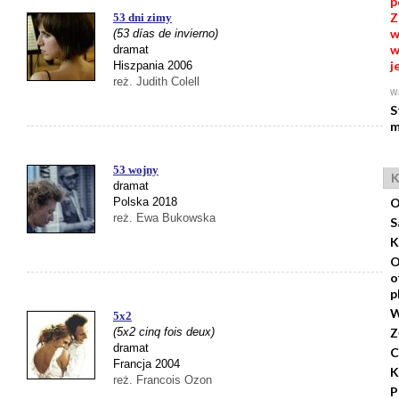
p
Z
53 dni zimy
w
(53 días de invierno)
w
dramat
j
Hiszpania 2006
reż. Judith Colell
Wa
S
m
53 wojny
K
dramat
Polska 2018
O
reż. Ewa Bukowska
S
K
O
o
p
W
5x2
(5x2 cinq fois deux)
Z
dramat
C
Francja 2004
K
reż. Francois Ozon
P