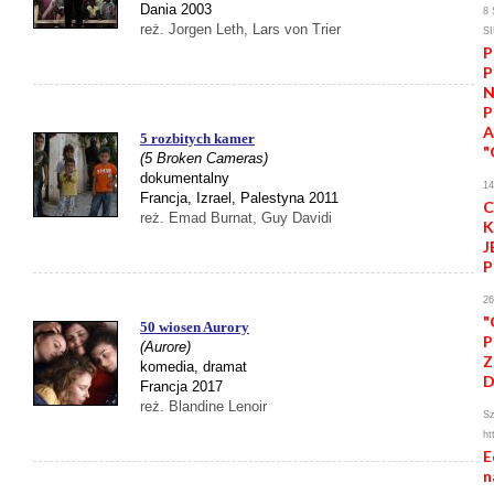
Dania 2003
8 
reż. Jorgen Leth, Lars von Trier
S
P
P
N
P
5 rozbitych kamer
"
(5 Broken Cameras)
dokumentalny
1
Francja, Izrael, Palestyna 2011
C
reż. Emad Burnat, Guy Davidi
K
J
P
2
"
50 wiosen Aurory
P
(Aurore)
Z
komedia, dramat
Francja 2017
reż. Blandine Lenoir
Sz
ht
E
n