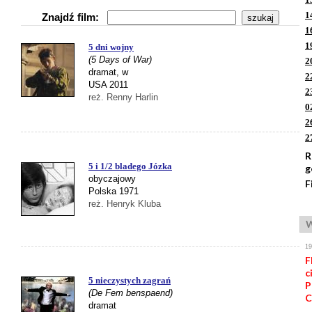
1
Znajdź film:
1
1
5 dni wojny
(5 Days of War)
2
dramat, w
2
USA 2011
2
reż. Renny Harlin
0
2
2
R
5 i 1/2 bladego Józka
g
obyczajowy
F
Polska 1971
reż. Henryk Kluba
W
1
F
c
5 nieczystych zagrań
P
(De Fem benspaend)
C
dramat