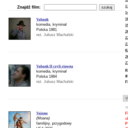
1
Znajdź film:
1
1
Vabank
komedia, kryminał
1
Polska 1981
2
reż. Juliusz Machulski
2
2
0
2
2
Vabank II czyli riposta
R
komedia, kryminał
g
Polska 1984
F
reż. Juliusz Machulski
W
1
F
Vaiana
c
(Moana)
P
familijny, przygodowy