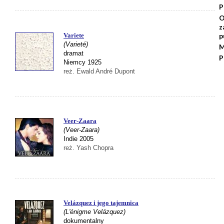
P
O
z
Variete
p
(Varieté)
M
dramat
P
Niemcy 1925
reż. Ewald André Dupont
Veer-Zaara
(Veer-Zaara)
Indie 2005
reż. Yash Chopra
Velázquez i jego tajemnica
(L'énigme Velázquez)
dokumentalny