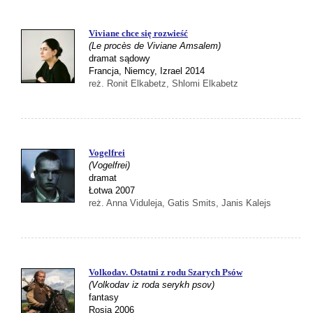
Viviane chce się rozwieść
(Le procès de Viviane Amsalem)
dramat sądowy
Francja, Niemcy, Izrael 2014
reż. Ronit Elkabetz, Shlomi Elkabetz
Vogelfrei
(Vogelfrei)
dramat
Łotwa 2007
reż. Anna Viduleja, Gatis Smits, Janis Kalejs
Volkodav. Ostatni z rodu Szarych Psów
(Volkodav iz roda serykh psov)
fantasy
Rosja 2006