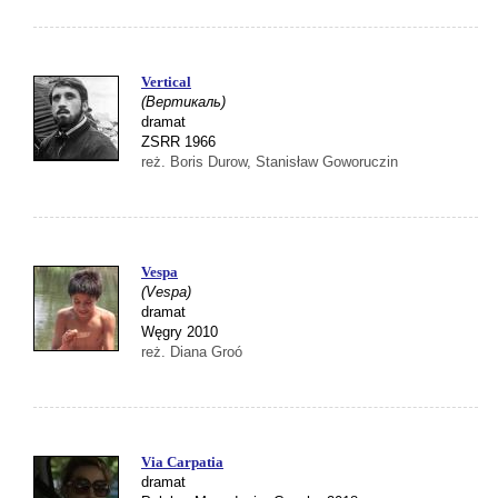
Vertical
(Вертикаль)
dramat
ZSRR 1966
reż. Boris Durow, Stanisław Goworuczin
Vespa
(Vespa)
dramat
Węgry 2010
reż. Diana Groó
Via Carpatia
dramat