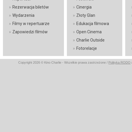
»
»
Rezerwacja biletów
Cinergia
»
»
Wydarzenia
Złoty Glan
»
»
Filmy w repertuarze
Edukacja filmowa
»
»
Zapowiedzi filmów
Open Cinema
»
Charlie Outside
»
Fotorelacje
Copyright 2026 © Kino Charlie - Wszelkie prawa zastrzeżone /
Polityka RODO