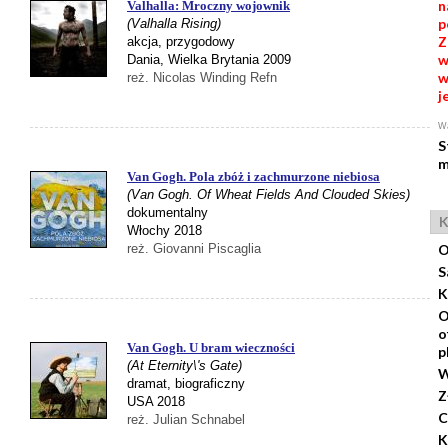
n
Valhalla: Mroczny wojownik
p
(Valhalla Rising)
Z
akcja, przygodowy
w
Dania, Wielka Brytania 2009
w
reż. Nicolas Winding Refn
j
Wa
S
m
Van Gogh. Pola zbóż i zachmurzone niebiosa
(Van Gogh. Of Wheat Fields And Clouded Skies)
dokumentalny
K
Włochy 2018
reż. Giovanni Piscaglia
O
S
K
O
o
Van Gogh. U bram wieczności
p
(At Eternity\'s Gate)
W
dramat, biograficzny
Z
USA 2018
C
reż. Julian Schnabel
K