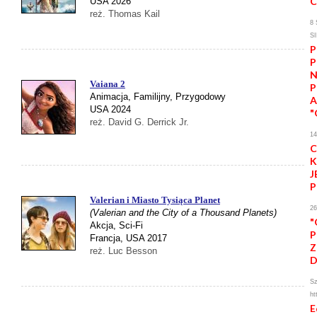
C
USA 2026
reż. Thomas Kail
8 
S
P
P
N
Vaiana 2
P
Animacja, Familijny, Przygodowy
USA 2024
"
reż. David G. Derrick Jr.
1
C
K
J
P
Valerian i Miasto Tysiąca Planet
2
(Valerian and the City of a Thousand Planets)
"
Akcja, Sci-Fi
P
Francja, USA 2017
Z
reż. Luc Besson
Sz
ht
E