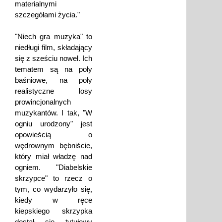
materialnymi
szczegółami życia."
"Niech gra muzyka" to
niedługi film, składający
się z sześciu nowel. Ich
tematem są na poły
baśniowe, na poły
realistyczne losy
prowincjonalnych
muzykantów. I tak, "W
ogniu urodzony" jest
opowieścią o
wędrownym bębniście,
który miał władzę nad
ogniem. "Diabelskie
skrzypce" to rzecz o
tym, co wydarzyło się,
kiedy w ręce
kiepskiego skrzypka
dostał się tytułowy