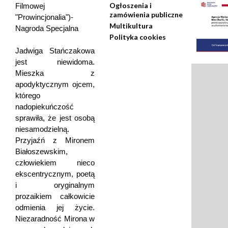
Ogłoszenia i
Filmowej
zamówienia publiczne
"Prowincjonalia")-
Multikultura
Nagroda Specjalna
Polityka cookies
Jadwiga Stańczakowa
jest niewidoma.
Mieszka z
apodyktycznym ojcem,
którego
nadopiekuńczość
sprawiła, że jest osobą
niesamodzielną.
Przyjaźń z Mironem
Białoszewskim,
człowiekiem nieco
ekscentrycznym, poetą
i oryginalnym
prozaikiem całkowicie
odmienia jej życie.
Niezaradność Mirona w