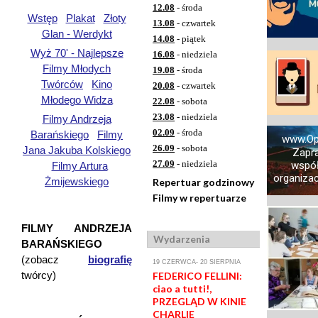
12.08
- środa
Wstęp
Plakat
Złoty
13.08
- czwartek
Glan - Werdykt
14.08
- piątek
Wyż 70' - Najlepsze
16.08
- niedziela
Filmy Młodych
19.08
- środa
Twórców
Kino
20.08
- czwartek
Młodego Widza
22.08
- sobota
23.08
- niedziela
Filmy Andrzeja
02.09
- środa
Barańskiego
Filmy
www.Op
26.09
- sobota
Jana Jakuba Kolskiego
Zapr
27.09
- niedziela
współ
Filmy Artura
organizacj
Żmijewskiego
Repertuar godzinowy
Filmy w repertuarze
FILMY ANDRZEJA
Wydarzenia
BARAŃSKIEGO
(zobacz
biografię
19 CZERWCA- 20 SIERPNIA
twórcy)
FEDERICO FELLINI:
ciao a tutti!,
PRZEGLĄD W KINIE
CHARLIE