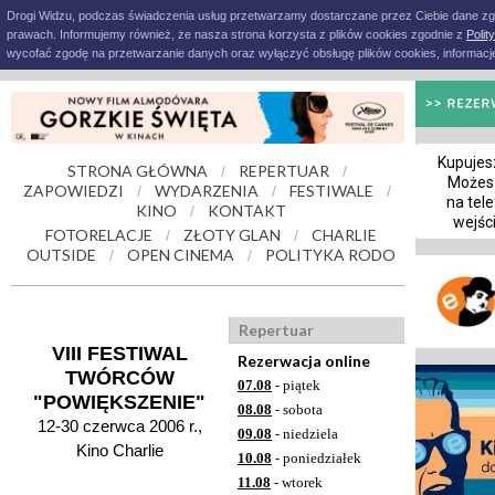
Drogi Widzu, podczas świadczenia usług przetwarzamy dostarczane przez Ciebie dane z
prawach. Informujemy również, że nasza strona korzysta z plików cookies zgodnie z
Polit
wycofać zgodę na przetwarzanie danych oraz wyłączyć obsługę plików cookies, informacje
Kupujesz
STRONA GŁÓWNA
REPERTUAR
/
/
Możes
ZAPOWIEDZI
WYDARZENIA
FESTIWALE
/
/
/
na tele
KINO
KONTAKT
/
wejśc
FOTORELACJE
ZŁOTY GLAN
CHARLIE
/
/
OUTSIDE
OPEN CINEMA
POLITYKA RODO
/
/
Repertuar
VIII FESTIWAL
Rezerwacja online
TWÓRCÓW
07.08
- piątek
"POWIĘKSZENIE"
08.08
- sobota
12-30 czerwca 2006 r.,
09.08
- niedziela
Kino Charlie
10.08
- poniedziałek
11.08
- wtorek