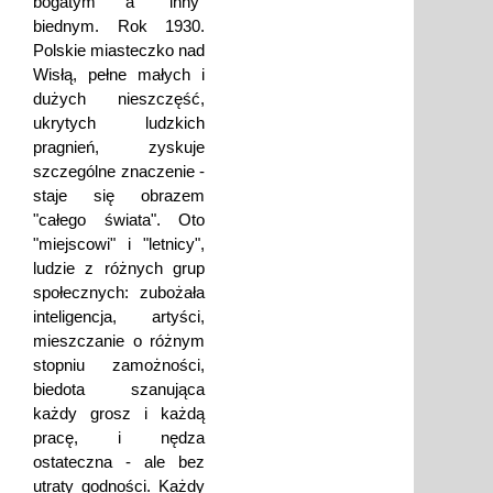
bogatym a "inny"
biednym. Rok 1930.
Polskie miasteczko nad
Wisłą, pełne małych i
dużych nieszczęść,
ukrytych ludzkich
pragnień, zyskuje
szczególne znaczenie -
staje się obrazem
"całego świata". Oto
"miejscowi" i "letnicy",
ludzie z różnych grup
społecznych: zubożała
inteligencja, artyści,
mieszczanie o różnym
stopniu zamożności,
biedota szanująca
każdy grosz i każdą
pracę, i nędza
ostateczna - ale bez
utraty godności. Każdy