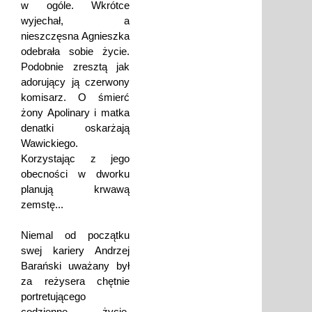
w ogóle. Wkrótce
wyjechał, a
nieszczęsna Agnieszka
odebrała sobie życie.
Podobnie zresztą jak
adorujący ją czerwony
komisarz. O śmierć
żony Apolinary i matka
denatki oskarżają
Wawickiego.
Korzystając z jego
obecności w dworku
planują krwawą
zemstę...
Niemal od początku
swej kariery Andrzej
Barański uważany był
za reżysera chętnie
portretującego
codzienne życie,