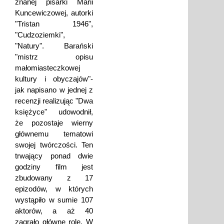
znanej pisarki Marii
Kuncewiczowej, autorki
"Tristan 1946",
"Cudzoziemki",
"Natury". Barański
"mistrz opisu
małomiasteczkowej
kultury i obyczajów"-
jak napisano w jednej z
recenzji realizując "Dwa
księżyce" udowodnił,
że pozostaje wierny
głównemu tematowi
swojej twórczości. Ten
trwający ponad dwie
godziny film jest
zbudowany z 17
epizodów, w których
wystąpiło w sumie 107
aktorów, a aż 40
zagrało główne role. W