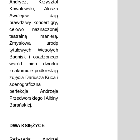
Andrycz, Krzysztof
Kowalewski, Alosza
Awdiejew dają
prawdziwy koncert gry,
celowo naznaczonej
teatralną manierą.
Zmysłową urodę
tytułowych Wesołych
Bagnisk i osadzonego
wśród nich dworku
znakomicie podkreślają
zdjęcia Dariusza Kuca i
scenograficzna
perfekcja Andrzeja
Przedworskiego i Albiny
Barańskiej.
DWA KSIĘŻYCE
Reżyseria: Andrzej