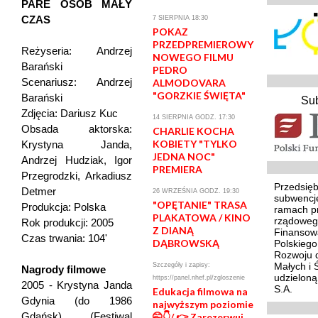
PARE OSÓB MAŁY
CZAS
7 SIERPNIA 18:30
POKAZ
PRZEDPREMIEROWY
Reżyseria: Andrzej
NOWEGO FILMU
Barański
PEDRO
Scenariusz: Andrzej
ALMODOVARA
"GORZKIE ŚWIĘTA"
Barański
Su
Zdjęcia: Dariusz Kuc
14 SIERPNIA GODZ. 17:30
Obsada aktorska:
CHARLIE KOCHA
KOBIETY "TYLKO
Krystyna Janda,
JEDNA NOC"
Andrzej Hudziak, Igor
PREMIERA
Przegrodzki, Arkadiusz
Przedsięb
Detmer
26 WRZEŚNIA GODZ. 19:30
subwencj
"OPĘTANIE" TRASA
Produkcja: Polska
ramach p
PLAKATOWA / KINO
rządoweg
Rok produkcji: 2005
Z DIANĄ
Finansowa
Czas trwania: 104'
DĄBROWSKĄ
Polskieg
Rozwoju d
Małych i 
Szczegóły i zapisy:
Nagrody filmowe
udzielon
https://panel.nhef.pl/zgloszenie
2005 - Krystyna Janda
S.A.
Edukacja filmowa na
Gdynia (do 1986
najwyższym poziomie
Gdańsk) (Festiwal
🤭👇/ 👉 Zarezerwuj