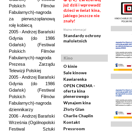
już dziś i wprowadź
Polskich Filmów
dzieci w świat kina,
Fabularnych)-nagroda
jakiego jeszcze nie
za pierwszoplanową
znały!
rolę kobiecą
Ważna informacja!
2005 - Andrzej Barański
Standardy ochrony
Gdynia (do 1986
małoletnich
Gdańsk) (Festiwal
Polskich Filmów
Fabularnych)-nagroda
Kino
Prezesa Zarządu
O kinie
Telewizji Polskiej
Sale kinowe
2005 - Andrzej Barański
Kawiarenka
Gdynia (do 1986
OPEN CINEMA -
Gdańsk) (Festiwal
oferta kina
plenerowego
Polskich Filmów
Wynajem kina
Fabularnych)-nagroda
Złoty Glan
dziennikarzy
Charlie Chaplin
2006 - Andrzej Barański
Kontakt
Września (Ogólnopolski
Pressroom
Festiwal Sztuki