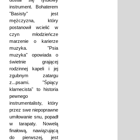
instrument. Bohaterem
"Basisty" jest
mężczyzna, który
postanowił wcielić w
czyn młodzieńcze
marzenie o karierze
muzyka. "Psia
muzyka" opowiada o
świetnie grającej
rodzinnej kapeli i jej
zgubnym zatargu
z...psami. "Śpiący
klarnecista" to historia
pewnego
instrumentalisty, który
przez swe niepoprawne
umiłowanie snu, popadł
w tarapaty. Nowelą
finałową, nawiązującą
do pierwszej, jest