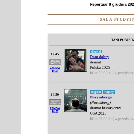
Repertuar 8 grudnia 2025
SALA STUDYJN
TANI PONIED
digital
12.45
Dom dobry
dramat
Polska 2025
bilet 23.99 zł ( w przedspr
digital
napisy
14.50
Norymberga
(Nuremberg)
dramat historyczny
USA 2025
bilet 23.99 zł ( w przedspr