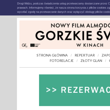
Drogi Widzu, podczas świadczenia usług przetwarzamy dostarczane przez C
prawach. Informujemy również, że nasza strona korzysta z plików cookies z
wycofać zgodę na przetwarzanie danych oraz wyłączyć obsługę plików cookie
STRONA GŁÓWNA
REPERTUAR
ZAP
/
/
FOTORELACJE
ZŁOTY GLAN
/
/