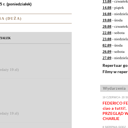
13.08
- czwartek
 r. (poniedziałek)
14.08
- piątek
16.08
- niedziel
A (DUŻA)
19.08
- środa
20.08
- czwartek
22.08
- sobota
ZIAŁEK
23.08
- niedziel
02.09
- środa
26.09
- sobota
27.09
- niedziel
Repertuar g
zedaży 19 zł)
Filmy w repe
Wydarzenia
19 CZERWCA- 20 S
FEDERICO FEL
ciao a tutti!,
PRZEGLĄD W
zedaży 19 zł)
CHARLIE
8 SIERPNIA GODZ. 2