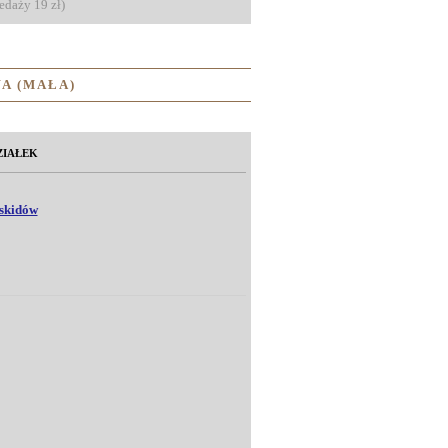
zedaży 19 zł)
A (MAŁA)
ZIAŁEK
eskidów