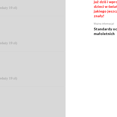
już dziś i wp
dzieci w świat
zedaży 19 zł)
jakiego jeszc
znały!
Ważna informacja!
Standardy o
małoletnich
zedaży 19 zł)
zedaży 19 zł)