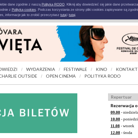
iebie dane zgodnie z naszą
Polityką RODO
. Kliknij aby dowiedzieć się jakie dane przetwarz
godnie z
Polityką cookies
. Podczas korzystania ze strony pliki cookies zapisywane są zgodni
s, informacje jak to zrobić przeczytasz
tutaj
i
tutaj
.
OWIEDZI
WYDARZENIA
FESTIWALE
KINO
KONTAKT
/
/
/
/
CHARLIE OUTSIDE
OPEN CINEMA
POLITYKA RODO
/
/
Repertuar
Rezerwacja o
09.08
- niedziel
10.08
- poniedzi
11.08
- wtorek
12.08
- środa