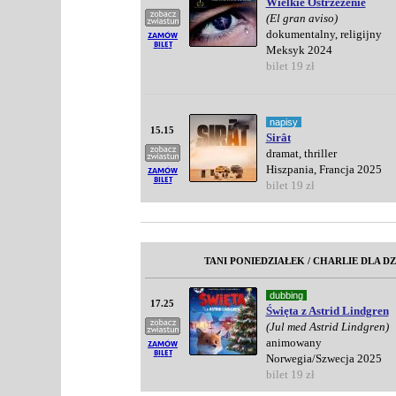
Wielkie Ostrzeżenie
(El gran aviso)
dokumentalny, religijny
Meksyk 2024
bilet 19 zł
napisy
15.15
Sirât
dramat, thriller
Hiszpania, Francja 2025
bilet 19 zł
TANI PONIEDZIAŁEK / CHARLIE DLA DZI
dubbing
17.25
Święta z Astrid Lindgren
(Jul med Astrid Lindgren)
animowany
Norwegia/Szwecja 2025
bilet 19 zł