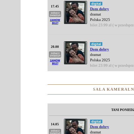
digital
17.45
Dom dobry
dramat
Polska 2025
bilet 23.99 zł ( w przedspr
digital
20.00
Dom dobry
dramat
Polska 2025
bilet 23.99 zł ( w przedspr
SALA KAMERALN
TANI PONIED
digital
14.05
Dom dobry
dramat