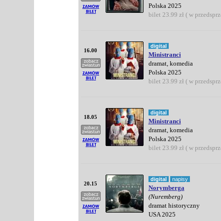
Polska 2025
bilet 23.99 zł ( w przedspr
digital
16.00
Ministranci
dramat, komedia
Polska 2025
bilet 23.99 zł ( w przedspr
digital
18.05
Ministranci
dramat, komedia
Polska 2025
bilet 23.99 zł ( w przedspr
digital
napisy
20.15
Norymberga
(Nuremberg)
dramat historyczny
USA 2025