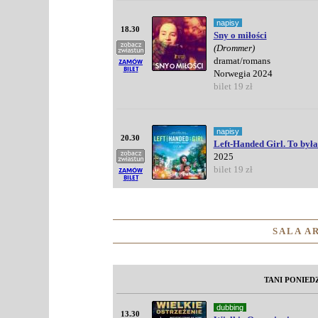
napisy
18.30
Sny o miłości
(Drommer)
dramat/romans
Norwegia 2024
bilet 19 zł
napisy
20.30
Left-Handed Girl. To była
2025
bilet 19 zł
SALA A
TANI PONIED
dubbing
13.30