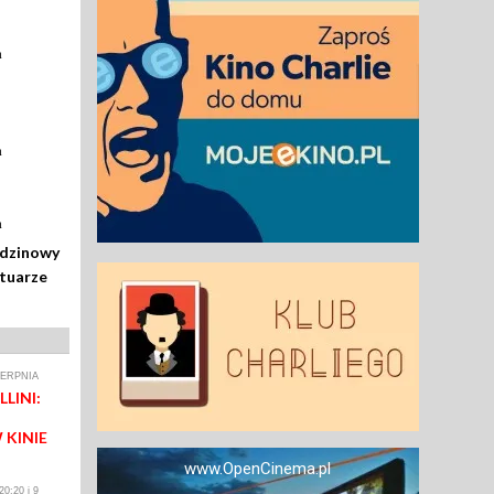
a
a
a
odzinowy
rtuarze
IERPNIA
LINI:
 KINIE
www.OpenCinema.pl
0:20 i 9