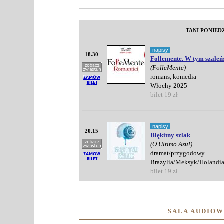
TANI PONIED
napisy
18.30
Follemente. W tym szaleńs
(FolleMente)
romans, komedia
Włochy 2025
bilet 19 zł
napisy
20.15
Błękitny szlak
(O Ultimo Azul)
dramat/przygodowy
Brazylia/Meksyk/Holandia
bilet 19 zł
SALA AUDIO