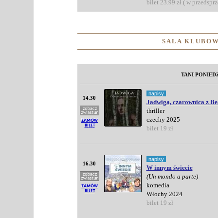
bilet 23.99 zł ( w przedspr
SALA KLUBOW
TANI PONIED
napisy
14.30
Jadwiga, czarownica z B
thriller
czechy 2025
bilet 19 zł
napisy
16.30
W innym świecie
(Un mondo a parte)
komedia
Włochy 2024
bilet 19 zł