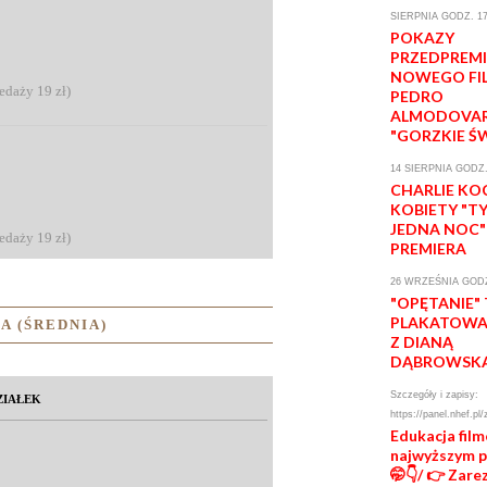
SIERPNIA GODZ. 17
POKAZY
PRZEDPREM
NOWEGO FI
zedaży 19 zł)
PEDRO
ALMODOVA
"GORZKIE Ś
14 SIERPNIA GODZ.
CHARLIE KO
KOBIETY "T
JEDNA NOC"
zedaży 19 zł)
PREMIERA
26 WRZEŚNIA GODZ
"OPĘTANIE"
PLAKATOWA 
A (ŚREDNIA)
Z DIANĄ
DĄBROWSK
Szczegóły i zapisy:
ZIAŁEK
https://panel.nhef.pl/
Edukacja fil
najwyższym 
🤭👇/ 👉 Zare