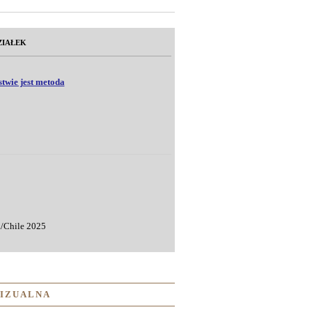
ZIAŁEK
twie jest metoda
/Chile 2025
WIZUALNA