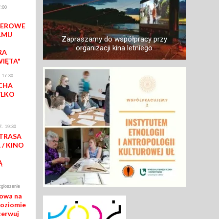
:00
IEROWE
LMU
Zapraszamy do współpracy przy
organizacji kina letniego
RA
WIĘTA"
 17:30
CHA
YLKO
. 19:30
 TRASA
/ KINO
Ą
zgloszenie
mowa na
poziomie
zerwuj