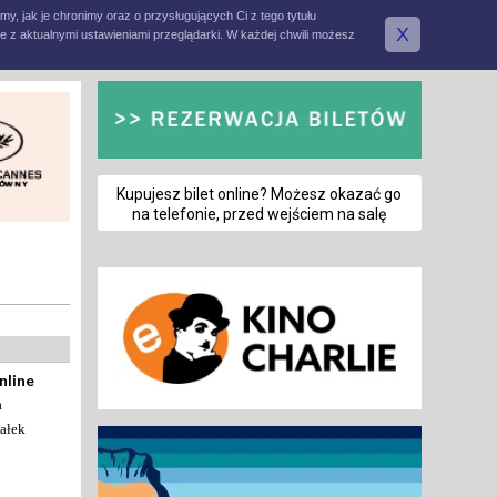
amy, jak je chronimy oraz o przysługujących Ci z tego tytułu
X
e z aktualnymi ustawieniami przeglądarki. W każdej chwili możesz
Kupujesz bilet online? Możesz okazać go
na telefonie, przed wejściem na salę
nline
a
ałek