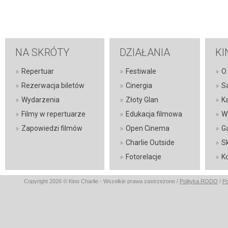
NA SKRÓTY
DZIAŁANIA
KI
»
»
»
Repertuar
Festiwale
O 
»
»
»
Rezerwacja biletów
Cinergia
S
»
»
»
Wydarzenia
Złoty Glan
K
»
»
»
Filmy w repertuarze
Edukacja filmowa
W
»
»
»
Zapowiedzi filmów
Open Cinema
Ga
»
»
Charlie Outside
S
»
»
Fotorelacje
K
Copyright 2026 © Kino Charlie - Wszelkie prawa zastrzeżone /
Polityka RODO
/
Po