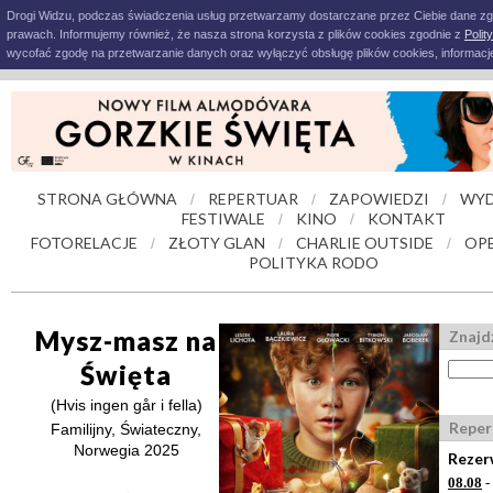
Drogi Widzu, podczas świadczenia usług przetwarzamy dostarczane przez Ciebie dane z
prawach. Informujemy również, że nasza strona korzysta z plików cookies zgodnie z
Polit
wycofać zgodę na przetwarzanie danych oraz wyłączyć obsługę plików cookies, informacje
STRONA GŁÓWNA
REPERTUAR
ZAPOWIEDZI
WYD
/
/
/
FESTIWALE
KINO
KONTAKT
/
/
FOTORELACJE
ZŁOTY GLAN
CHARLIE OUTSIDE
OPE
/
/
/
POLITYKA RODO
Mysz-masz na
Znajdź
Święta
(Hvis ingen går i fella)
Reper
Familijny, Świateczny,
Norwegia 2025
Rezer
08.08
-