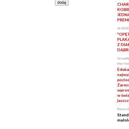
CHAR
KOBI
JEDN
PREM
26 WRZE
"OPĘ
PLAK
Z DI
DĄB
Szczegóły
https://pa
Eduka
najwy
poziom
Zareze
wprow
w świa
jeszcz
Ważna in
Stand
małol