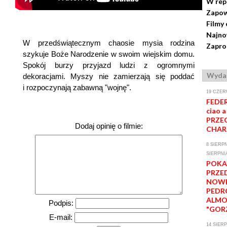
W rep
Zapow
Filmy 
Najno
W przedświątecznym chaosie mysia rodzina
Zapro
szykuje Boże Narodzenie w swoim wiejskim domu.
Spokój burzy przyjazd ludzi z ogromnymi
Wydar
dekoracjami. Myszy nie zamierzają się poddać
i rozpoczynają zabawną "wojnę".
19 CZER
FEDER
ciao a
PRZE
Dodaj opinię o filmie:
CHAR
8 SIERPN
SIERPNI
POKA
PRZE
NOWE
PEDR
ALM
Podpis:
"GORZ
E-mail:
14 SIERP