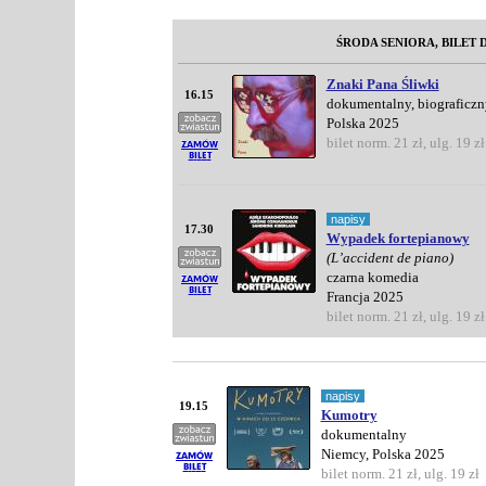
ŚRODA SENIORA, BILET D
Znaki Pana Śliwki
16.15
dokumentalny, biograficzn
Polska 2025
bilet norm. 21 zł, ulg. 19 zł
napisy
17.30
Wypadek fortepianowy
(L’accident de piano)
czarna komedia
Francja 2025
bilet norm. 21 zł, ulg. 19 zł
napisy
19.15
Kumotry
dokumentalny
Niemcy, Polska 2025
bilet norm. 21 zł, ulg. 19 zł