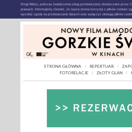
Drogi Widzu, podczas świadczenia usług przetwarzamy dostarczane przez C
prawach. Informujemy również, że nasza strona korzysta z plików cookies z
wycofać zgodę na przetwarzanie danych oraz wyłączyć obsługę plików cookie
STRONA GŁÓWNA
REPERTUAR
ZAP
/
/
FOTORELACJE
ZŁOTY GLAN
/
/