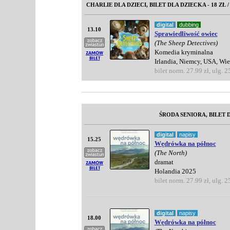
CHARLIE DLA DZIECI, BILET DLA DZIECKA - 18 ZŁ 
digital
dubbing
13.10
Sprawiedliwość owiec
(The Sheep Detectives)
Komedia kryminalna
Irlandia, Niemcy, USA, Wi
bilet norm. 27.99 zł, ulg. 2
ŚRODA SENIORA, BILET D
digital
napisy
15.25
Wędrówka na północ
(The North)
dramat
Holandia 2025
bilet norm. 27.99 zł, ulg. 2
digital
napisy
18.00
Wędrówka na północ