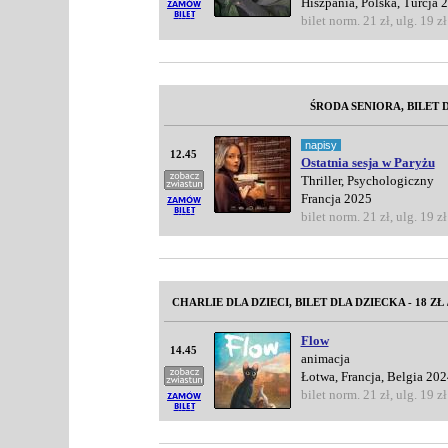
Hiszpania, Polska, Turcja 
bilet norm. 21 zł, ulg. 19 zł
ŚRODA SENIORA, BILET D
napisy
12.45
Ostatnia sesja w Paryżu
Thriller, Psychologiczny
Francja 2025
bilet norm. 21 zł, ulg. 19 zł
CHARLIE DLA DZIECI, BILET DLA DZIECKA - 18 ZŁ 
Flow
14.45
animacja
Łotwa, Francja, Belgia 202
bilet norm. 21 zł, ulg. 19 zł