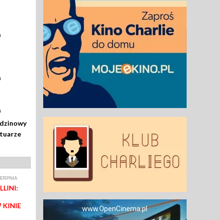
a
a
a
odzinowy
rtuarze
IERPNIA
LINI:
 KINIE
www.OpenCinema.pl