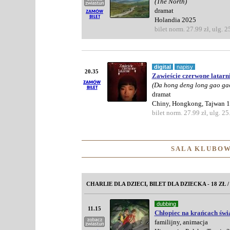
(The North)
dramat
Holandia 2025
bilet norm. 27.99 zł, ulg. 2
digital
napisy
20.35
Zawieście czerwone latarn
(Da hong deng long gao ga
dramat
Chiny, Hongkong, Tajwan 
bilet norm. 27.99 zł, ulg. 25
SALA KLUBOW
CHARLIE DLA DZIECI, BILET DLA DZIECKA - 18 ZŁ 
dubbing
11.15
Chłopiec na krańcach świ
familijny, animacja