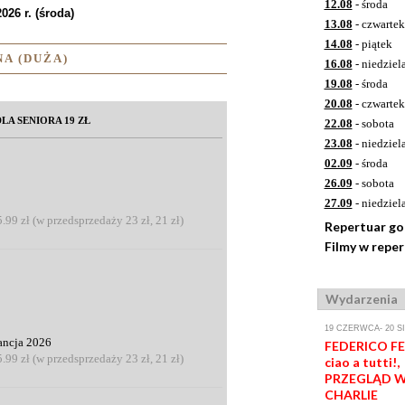
12.08
- środa
026 r. (środa)
13.08
- czwartek
14.08
- piątek
A (DUŻA)
16.08
- niedziel
19.08
- środa
20.08
- czwartek
LA SENIORA 19 ZŁ
22.08
- sobota
23.08
- niedziel
02.09
- środa
26.09
- sobota
27.09
- niedziel
5.99 zł (w przedsprzedaży 23 zł, 21 zł)
Repertuar g
Filmy w repe
Wydarzenia
19 CZERWCA- 20 S
ancja 2026
FEDERICO FEL
5.99 zł (w przedsprzedaży 23 zł, 21 zł)
ciao a tutti!,
PRZEGLĄD W
CHARLIE