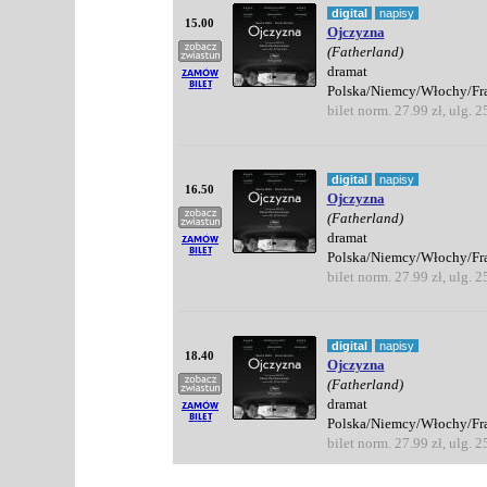
digital
napisy
15.00
Ojczyzna
(Fatherland)
dramat
Polska/Niemcy/Włochy/Fr
bilet norm. 27.99 zł, ulg. 2
digital
napisy
16.50
Ojczyzna
(Fatherland)
dramat
Polska/Niemcy/Włochy/Fr
bilet norm. 27.99 zł, ulg. 2
digital
napisy
18.40
Ojczyzna
(Fatherland)
dramat
Polska/Niemcy/Włochy/Fr
bilet norm. 27.99 zł, ulg. 2