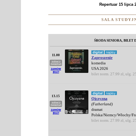
Repertuar 15 lipca 2
SALA STUDYJN
ŚRODA SENIORA, BILET D
digital
napisy
11.00
Zaproszenie
komedia
USA 2026
bilet norm. 27.99 zł, ulg. 2
digital
napisy
13.15
Ojczyzna
(Fatherland)
dramat
Polska/Niemcy/Włochy/Fr
bilet norm. 27.99 zł, ulg. 2