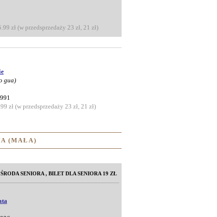
5.99 zł (w przedsprzedaży 23 zł, 21 zł)
ie
o gua)
1991
.99 zł (w przedsprzedaży 23 zł, 21 zł)
A (MAŁA)
/ ŚRODA SENIORA , BILET DLA SENIORA 19 ZŁ
ata