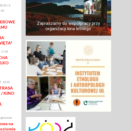
0:20 i 9
:00
IEROWE
Zapraszamy do współpracy przy
LMU
organizacji kina letniego
RA
WIĘTA"
 17:30
CHA
YLKO
. 19:30
 TRASA
/ KINO
Ą
zgloszenie
mowa na
poziomie