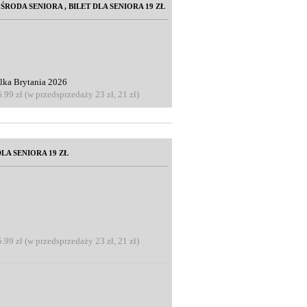
/ ŚRODA SENIORA , BILET DLA SENIORA 19 ZŁ
elka Brytania 2026
5.99 zł (w przedsprzedaży 23 zł, 21 zł)
LA SENIORA 19 ZŁ
5.99 zł (w przedsprzedaży 23 zł, 21 zł)