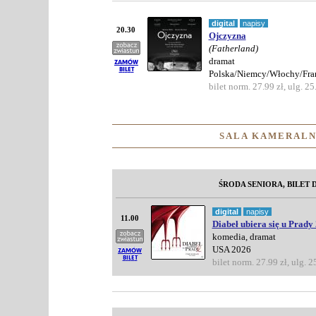
digital
napisy
20.30
Ojczyzna
(Fatherland)
dramat
Polska/Niemcy/Włochy/Fra
bilet norm. 27.99 zł, ulg. 25
SALA KAMERALN
ŚRODA SENIORA, BILET D
digital
napisy
11.00
Diabeł ubiera się u Prady 
komedia, dramat
USA 2026
bilet norm. 27.99 zł, ulg. 2