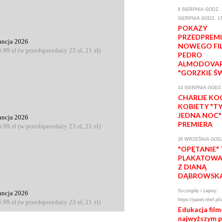
8 SIERPNIA GODZ. 2
SIERPNIA GODZ. 17
POKAZY
PRZEDPREM
ancja 2026
NOWEGO FI
5.99 zł (w przedsprzedaży 23 zł, 21 zł)
PEDRO
ALMODOVA
"GORZKIE Ś
14 SIERPNIA GODZ.
CHARLIE KO
KOBIETY "T
JEDNA NOC"
ancja 2026
PREMIERA
5.99 zł (w przedsprzedaży 23 zł, 21 zł)
26 WRZEŚNIA GODZ
"OPĘTANIE"
PLAKATOWA 
Z DIANĄ
DĄBROWSK
Szczegóły i zapisy:
ancja 2026
https://panel.nhef.pl/
5.99 zł (w przedsprzedaży 23 zł, 21 zł)
Edukacja fil
najwyższym 