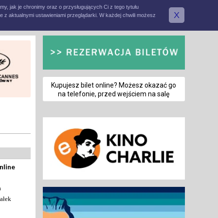
amy, jak je chronimy oraz o przysługujących Ci z tego tytułu
X
e z aktualnymi ustawieniami przeglądarki. W każdej chwili możesz
Kupujesz bilet online? Możesz okazać go
na telefonie, przed wejściem na salę
nline
a
ałek