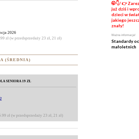
🤭👇/ 👉 Zare
już dziś i wp
dzieci w świat
jakiego jeszc
znały!
ncja 2026
Ważna informacja!
.99 zł (w przedsprzedaży 23 zł, 21 zł)
Standardy o
małoletnich
A (ŚREDNIA)
LA SENIORA 19 ZŁ
2
5.99 zł (w przedsprzedaży 23 zł, 21 zł)