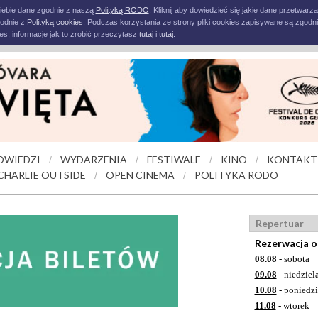
iebie dane zgodnie z naszą
Polityką RODO
. Kliknij aby dowiedzieć się jakie dane przetwarz
godnie z
Polityką cookies
. Podczas korzystania ze strony pliki cookies zapisywane są zgodni
s, informacje jak to zrobić przeczytasz
tutaj
i
tutaj
.
OWIEDZI
WYDARZENIA
FESTIWALE
KINO
KONTAKT
/
/
/
/
CHARLIE OUTSIDE
OPEN CINEMA
POLITYKA RODO
/
/
Repertuar
Rezerwacja o
08.08
- sobota
09.08
- niedziel
10.08
- poniedzi
11.08
- wtorek