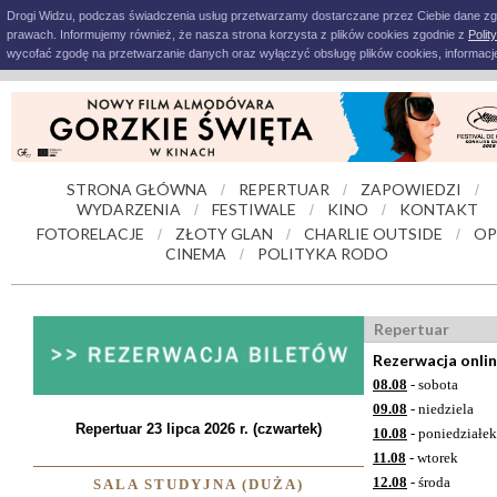
Drogi Widzu, podczas świadczenia usług przetwarzamy dostarczane przez Ciebie dane z
prawach. Informujemy również, że nasza strona korzysta z plików cookies zgodnie z
Polit
wycofać zgodę na przetwarzanie danych oraz wyłączyć obsługę plików cookies, informacje
STRONA GŁÓWNA
REPERTUAR
ZAPOWIEDZI
/
/
/
WYDARZENIA
FESTIWALE
KINO
KONTAKT
/
/
/
FOTORELACJE
ZŁOTY GLAN
CHARLIE OUTSIDE
OP
/
/
/
CINEMA
POLITYKA RODO
/
Repertuar
Rezerwacja onli
08.08
- sobota
09.08
- niedziela
Repertuar 23 lipca 2026 r. (czwartek)
10.08
- poniedziałek
11.08
- wtorek
12.08
- środa
SALA STUDYJNA (DUŻA)