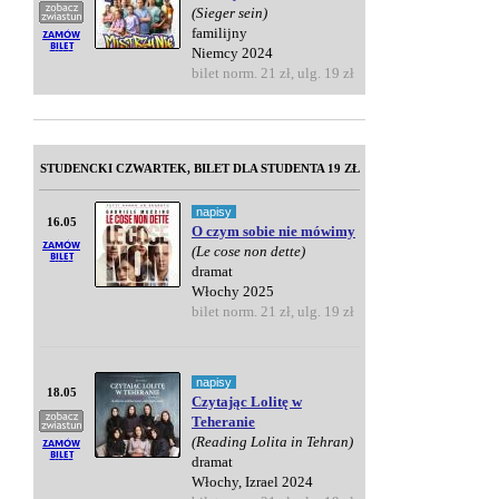
(Sieger sein)
familijny
Niemcy 2024
bilet norm. 21 zł, ulg. 19 zł
STUDENCKI CZWARTEK, BILET DLA STUDENTA 19 ZŁ
napisy
16.05
O czym sobie nie mówimy
(Le cose non dette)
dramat
Włochy 2025
bilet norm. 21 zł, ulg. 19 zł
napisy
18.05
Czytając Lolitę w
Teheranie
(Reading Lolita in Tehran)
dramat
Włochy, Izrael 2024