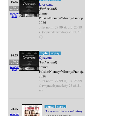
16.45
Ojczyzna
(Fatherland)
dramat
Polska/Niemcy/Włochy/Francja
2026
bilet norm. 27.99 zł, ulg. 25.99
zł (w przedsprzedaży 23 zł, 21
zł)
digital
napisy
18.35
Ojczyzna
(Fatherland)
dramat
Polska/Niemcy/Włochy/Francja
2026
bilet norm. 27.99 zł, ulg. 25.99
zł (w przedsprzedaży 23 zł, 21
zł)
digital
napisy
20.25
O czym sobie nie mówimy
(Le cose non dette)