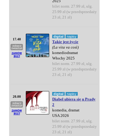
2025
bilet norm. 27.99 zł, ulg.
25.99 zł (w przedsprzedaży
23 zł, 21 zł)
digital
napisy
17.40
Takie jest życie
(La vita va così)
komediodramat
Włochy 2025
bilet norm. 27.99 zł, ulg.
25.99 zł (w przedsprzedaży
23 zł, 21 zł)
digital
napisy
20.00
Diabeł ubiera się u Prady
2
komedia, dramat
USA 2026
bilet norm. 27.99 zł, ulg.
25.99 zł (w przedsprzedaży
23 zł, 21 zł)