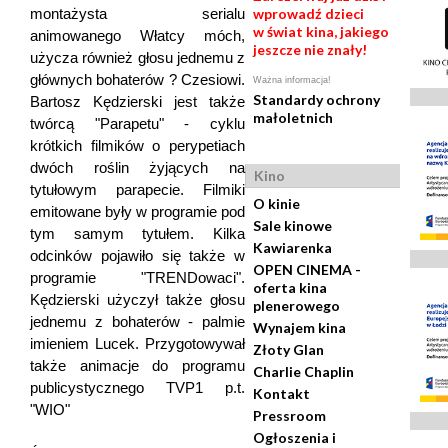
montażysta serialu
wprowadź dzieci
w świat kina, jakiego
animowanego Włatcy móch,
jeszcze nie znały!
użycza również głosu jednemu z
głównych bohaterów ? Czesiowi.
Ważna informacja!
Standardy ochrony
Bartosz Kędzierski jest także
małoletnich
twórcą "Parapetu" - cyklu
krótkich filmików o perypetiach
dwóch roślin żyjących na
Kino
tytułowym parapecie. Filmiki
O kinie
emitowane były w programie pod
Sale kinowe
tym samym tytułem. Kilka
Kawiarenka
odcinków pojawiło się także w
OPEN CINEMA -
programie "TRENDowaci".
oferta kina
Kędzierski użyczył także głosu
plenerowego
jednemu z bohaterów - palmie
Wynajem kina
imieniem Lucek. Przygotowywał
Złoty Glan
także animacje do programu
Charlie Chaplin
publicystycznego TVP1 p.t.
Kontakt
"WIO"
Pressroom
Ogłoszenia i