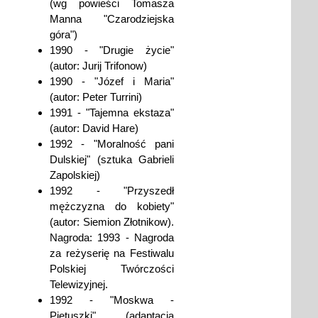
(wg powieści Tomasza
Manna "Czarodziejska
góra")
1990 - "Drugie życie"
(autor: Jurij Trifonow)
1990 - "Józef i Maria"
(autor: Peter Turrini)
1991 - "Tajemna ekstaza"
(autor: David Hare)
1992 - "Moralność pani
Dulskiej" (sztuka Gabrieli
Zapolskiej)
1992 - "Przyszedł
mężczyzna do kobiety"
(autor: Siemion Złotnikow).
Nagroda: 1993 - Nagroda
za reżyserię na Festiwalu
Polskiej Twórczości
Telewizyjnej.
1992 - "Moskwa -
Pietuszki" (adaptacja