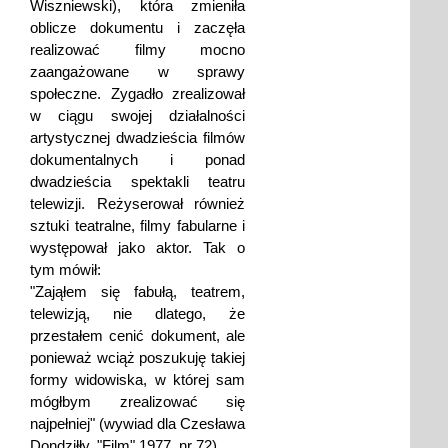
Wiszniewski), która zmieniła
oblicze dokumentu i zaczęła
realizować filmy mocno
zaangażowane w sprawy
społeczne. Zygadło zrealizował
w ciągu swojej działalności
artystycznej dwadzieścia filmów
dokumentalnych i ponad
dwadzieścia spektakli teatru
telewizji. Reżyserował również
sztuki teatralne, filmy fabularne i
występował jako aktor. Tak o
tym mówił:
"Zająłem się fabułą, teatrem,
telewizją, nie dlatego, że
przestałem cenić dokument, ale
ponieważ wciąż poszukuję takiej
formy widowiska, w której sam
mógłbym zrealizować się
najpełniej" (wywiad dla Czesława
Dondziłły, "Film" 1977, nr 72).