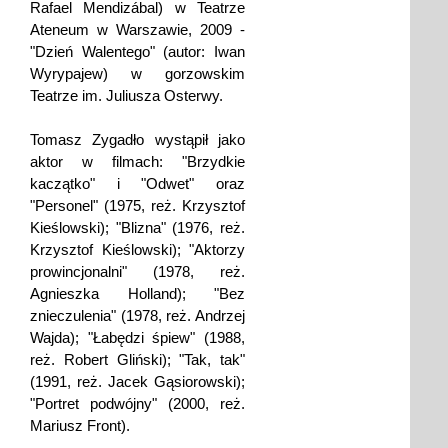
Rafael Mendizábal) w Teatrze
Ateneum w Warszawie, 2009 -
"Dzień Walentego" (autor: Iwan
Wyrypajew) w gorzowskim
Teatrze im. Juliusza Osterwy.
Tomasz Zygadło wystąpił jako
aktor w filmach: "Brzydkie
kaczątko" i "Odwet" oraz
"Personel" (1975, reż. Krzysztof
Kieślowski); "Blizna" (1976, reż.
Krzysztof Kieślowski); "Aktorzy
prowincjonalni" (1978, reż.
Agnieszka Holland); "Bez
znieczulenia" (1978, reż. Andrzej
Wajda); "Łabędzi śpiew" (1988,
reż. Robert Gliński); "Tak, tak"
(1991, reż. Jacek Gąsiorowski);
"Portret podwójny" (2000, reż.
Mariusz Front).