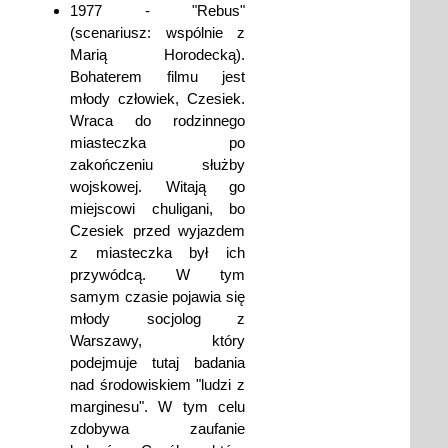
1977 - "Rebus"
(scenariusz: wspólnie z
Marią Horodecką).
Bohaterem filmu jest
młody człowiek, Czesiek.
Wraca do rodzinnego
miasteczka po
zakończeniu służby
wojskowej. Witają go
miejscowi chuligani, bo
Czesiek przed wyjazdem
z miasteczka był ich
przywódcą. W tym
samym czasie pojawia się
młody socjolog z
Warszawy, który
podejmuje tutaj badania
nad środowiskiem "ludzi z
marginesu". W tym celu
zdobywa zaufanie