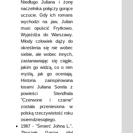
Niedługo Juliana i żonę
naczelnika połączy gorące
uczucie. Gdy ich romans
wychodzi na jaw, Julian
musi opuścić Frytkowo.
Wyjeżdża do Warszawy.
Młody człowiek dąży do
określenia się nie wobec
siebie, ale wobec innych,
zastanawiając się ciągle,
jakim go widzą, co o nim
myślą, jak go oceniają.
Historia zainspirowana
losami Juliana Sorela z
powieści Stendhala
"Czerwone i czarne"
została przeniesiona w
polską rzeczywistość roku
osiemdziesiątego.
1987 - "Śmierć Johna L.".
Zbyszek Gąsior, idol