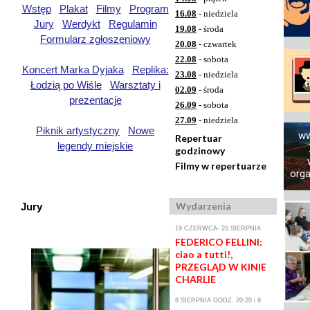
Wstęp
Plakat
Filmy
Program
16.08
- niedziela
Jury
Werdykt
Regulamin
19.08
- środa
Formularz zgłoszeniowy
20.08
- czwartek
22.08
- sobota
Koncert Marka Dyjaka
Replika:
23.08
- niedziela
Łodzią po Wiśle
Warsztaty i
02.09
- środa
prezentacje
26.09
- sobota
27.09
- niedziela
Piknik artystyczny
Nowe
ww
Repertuar
legendy miejskie
godzinowy
Filmy w repertuarze
orga
Wydarzenia
Jury
19 CZERWCA- 20 SIERPNIA
FEDERICO FELLINI:
ciao a tutti!,
PRZEGLĄD W KINIE
CHARLIE
8 SIERPNIA GODZ. 20:20 i 9