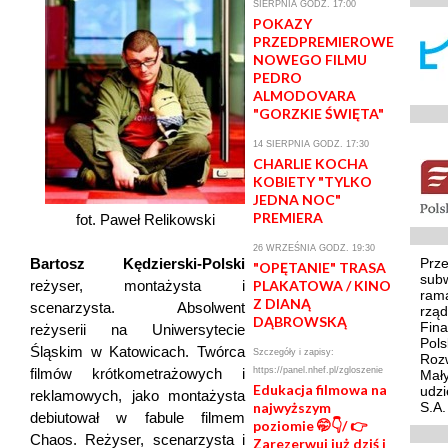
SIERPNIA GODZ. 17:00
POKAZY
PRZEDPREMIEROWE
NOWEGO FILMU
PEDRO
ALMODOVARA
"GORZKIE ŚWIĘTA"
14 SIERPNIA GODZ. 17:30
CHARLIE KOCHA
KOBIETY "TYLKO
JEDNA NOC"
PREMIERA
fot. Paweł Relikowski
26 WRZEŚNIA GODZ. 19:30
Bartosz Kędzierski-Polski
Prze
"OPĘTANIE" TRASA
sub
reżyser, montażysta i
PLAKATOWA / KINO
ram
Z DIANĄ
scenarzysta. Absolwent
rzą
DĄBROWSKĄ
Fina
reżyserii na Uniwersytecie
Pol
Śląskim w Katowicach. Twórca
Szczegóły i zapisy:
Rozw
filmów krótkometrażowych i
https://panel.nhef.pl/zgloszenie
Mały
Edukacja filmowa na
udzi
reklamowych, jako montażysta
najwyższym
S.A.
debiutował w fabule filmem
poziomie 🤭👇/ 👉
Chaos. Reżyser, scenarzysta i
Zarezerwuj już dziś i