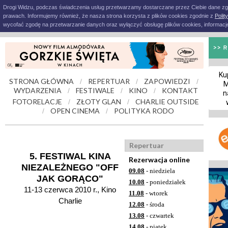
Drogi Widzu, podczas świadczenia usług przetwarzamy dostarczane przez Ciebie dane z
prawach. Informujemy również, że nasza strona korzysta z plików cookies zgodnie z
Polit
wycofać zgodę na przetwarzanie danych oraz wyłączyć obsługę plików cookies, informacje
Ku
STRONA GŁÓWNA
REPERTUAR
ZAPOWIEDZI
/
/
/
M
WYDARZENIA
FESTIWALE
KINO
KONTAKT
/
/
/
n
FOTORELACJE
ZŁOTY GLAN
CHARLIE OUTSIDE
/
/
OPEN CINEMA
POLITYKA RODO
/
/
Repertuar
5. FESTIWAL KINA
Rezerwacja online
NIEZALEŻNEGO "OFF
09.08
- niedziela
JAK GORĄCO"
10.08
- poniedziałek
11-13 czerwca 2010 r., Kino
11.08
- wtorek
Charlie
12.08
- środa
13.08
- czwartek
14.08
- piątek