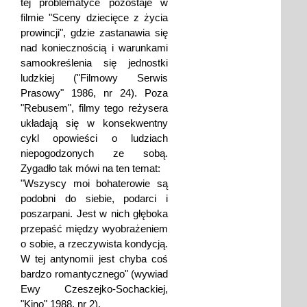
tej problematyce pozostaje w
filmie "Sceny dziecięce z życia
prowincji", gdzie zastanawia się
nad koniecznością i warunkami
samookreślenia się jednostki
ludzkiej ("Filmowy Serwis
Prasowy" 1986, nr 24). Poza
"Rebusem", filmy tego reżysera
układają się w konsekwentny
cykl opowieści o ludziach
niepogodzonych ze sobą.
Zygadło tak mówi na ten temat:
"Wszyscy moi bohaterowie są
podobni do siebie, podarci i
poszarpani. Jest w nich głęboka
przepaść między wyobrażeniem
o sobie, a rzeczywista kondycją.
W tej antynomii jest chyba coś
bardzo romantycznego" (wywiad
Ewy Czeszejko-Sochackiej,
"Kino" 1988, nr 2).