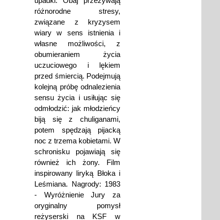
upadki. Obaj przeżywają
różnorodne stresy,
związane z kryzysem
wiary w sens istnienia i
własne możliwości, z
obumieraniem życia
uczuciowego i lękiem
przed śmiercią. Podejmują
kolejną próbę odnalezienia
sensu życia i usiłując się
odmłodzić: jak młodzieńcy
biją się z chuliganami,
potem spędzają pijacką
noc z trzema kobietami. W
schronisku pojawiają się
również ich żony. Film
inspirowany liryką Błoka i
Leśmiana. Nagrody: 1983
- Wyróżnienie Jury za
oryginalny pomysł
reżyserski na KSF w