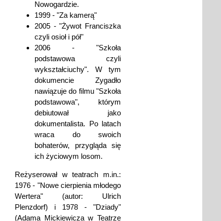
Nowogardzie.
1999 - "Za kamerą"
2005 - "Żywot Franciszka
czyli osioł i pół"
2006 - "Szkoła
podstawowa czyli
wykształciuchy". W tym
dokumencie Zygadło
nawiązuje do filmu "Szkoła
podstawowa", którym
debiutował jako
dokumentalista. Po latach
wraca do swoich
bohaterów, przygląda się
ich życiowym losom.
Reżyserował w teatrach m.in.:
1976 - "Nowe cierpienia młodego
Wertera" (autor: Ulrich
Plenzdorf) i 1978 - "Dziady"
(Adama Mickiewicza w Teatrze