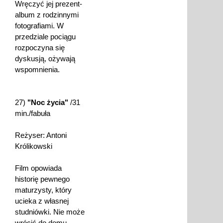
Wręczyć jej prezent-
album z rodzinnymi
fotografiami. W
przedziale pociągu
rozpoczyna się
dyskusją, ożywają
wspomnienia.
27)
"Noc życia"
/31
min./fabuła
Reżyser: Antoni
Królikowski
Film opowiada
historię pewnego
maturzysty, który
ucieka z własnej
studniówki. Nie może
wrócić do domu