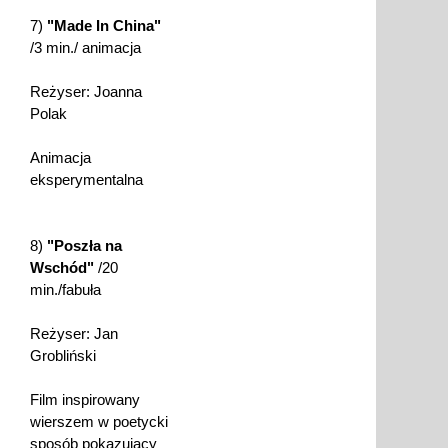
7)
"Made In China"
/3 min./ animacja
Reżyser: Joanna
Polak
Animacja
eksperymentalna
8)
"Poszła na
Wschód"
/20
min./fabuła
Reżyser: Jan
Grobliński
Film inspirowany
wierszem w poetycki
sposób pokazujący