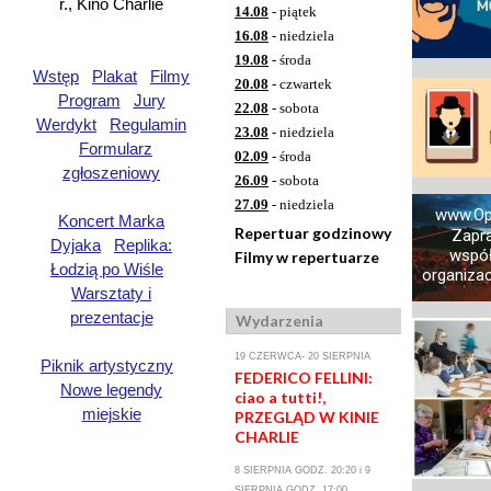
r., Kino Charlie
14.08
- piątek
16.08
- niedziela
19.08
- środa
Wstęp
Plakat
Filmy
20.08
- czwartek
Program
Jury
22.08
- sobota
Werdykt
Regulamin
23.08
- niedziela
Formularz
02.09
- środa
zgłoszeniowy
26.09
- sobota
27.09
- niedziela
www.Op
Koncert Marka
Repertuar godzinowy
Zapr
Dyjaka
Replika:
współ
Filmy w repertuarze
Łodzią po Wiśle
organizacj
Warsztaty i
prezentacje
Wydarzenia
19 CZERWCA- 20 SIERPNIA
Piknik artystyczny
FEDERICO FELLINI:
Nowe legendy
ciao a tutti!,
miejskie
PRZEGLĄD W KINIE
CHARLIE
8 SIERPNIA GODZ. 20:20 i 9
SIERPNIA GODZ. 17:00