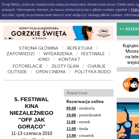
Drogi Widzu, podczas świadczenia usług przetwarzamy dostarczane przez Ciebie dane z
prawach. Informujemy również, że nasza strona korzysta z plików cookies zgodnie z
Polit
wycofać zgodę na przetwarzanie danych oraz wyłączyć obsługę plików cookies, informacje
Kupujesz
STRONA GŁÓWNA
REPERTUAR
/
/
Możes
ZAPOWIEDZI
WYDARZENIA
FESTIWALE
/
/
/
na tele
KINO
KONTAKT
/
wejśc
FOTORELACJE
ZŁOTY GLAN
CHARLIE
/
/
OUTSIDE
OPEN CINEMA
POLITYKA RODO
/
/
Repertuar
5. FESTIWAL
Rezerwacja online
KINA
09.08
- niedziela
NIEZALEŻNEGO
10.08
- poniedziałek
"OFF JAK
11.08
- wtorek
GORĄCO"
12.08
- środa
11-13 czerwca 2010
13.08
- czwartek