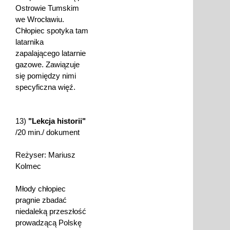
Ostrowie Tumskim
we Wrocławiu.
Chłopiec spotyka tam
latarnika
zapalającego latarnie
gazowe. Zawiązuje
się pomiędzy nimi
specyficzna więź.
13)
"Lekcja historii"
/20 min./ dokument
Reżyser: Mariusz
Kolmec
Młody chłopiec
pragnie zbadać
niedaleką przeszłość
prowadzącą Polskę