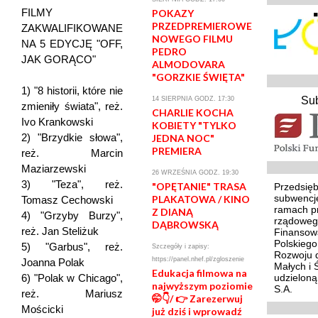
FILMY
POKAZY
PRZEDPREMIEROWE
ZAKWALIFIKOWANE
NOWEGO FILMU
NA 5 EDYCJĘ "OFF,
PEDRO
JAK GORĄCO"
ALMODOVARA
"GORZKIE ŚWIĘTA"
1) "8 historii, które nie
Su
14 SIERPNIA GODZ. 17:30
zmieniły świata", reż.
CHARLIE KOCHA
Ivo Krankowski
KOBIETY "TYLKO
2) "Brzydkie słowa",
JEDNA NOC"
PREMIERA
reż. Marcin
Maziarzewski
26 WRZEŚNIA GODZ. 19:30
3) "Teza", reż.
"OPĘTANIE" TRASA
Przedsięb
subwencj
PLAKATOWA / KINO
Tomasz Cechowski
ramach p
Z DIANĄ
4) "Grzyby Burzy",
rządoweg
DĄBROWSKĄ
reż. Jan Steliżuk
Finansowa
Polskieg
5) "Garbus", reż.
Szczegóły i zapisy:
Rozwoju d
https://panel.nhef.pl/zgloszenie
Joanna Polak
Małych i 
Edukacja filmowa na
udzielon
6) "Polak w Chicago",
najwyższym poziomie
S.A.
reż. Mariusz
🤭👇/ 👉 Zarezerwuj
Mościcki
już dziś i wprowadź