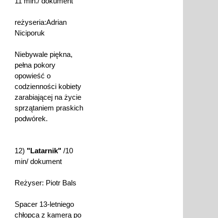
11 min./ dokument
reżyseria:Adrian
Niciporuk
Niebywale piękna,
pełna pokory
opowieść o
codzienności kobiety
zarabiającej na życie
sprzątaniem praskich
podwórek.
12)
"Latarnik"
/10
min/ dokument
Reżyser: Piotr Bals
Spacer 13-letniego
chłopca z kamerą po