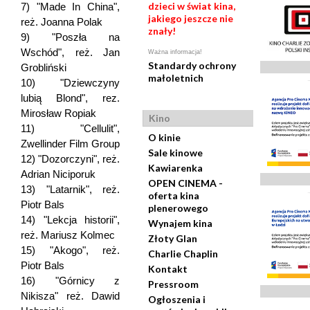
dzieci w świat kina,
7) "Made In China",
jakiego jeszcze nie
reż. Joanna Polak
znały!
9) "Poszła na
Wschód", reż. Jan
Ważna informacja!
Standardy ochrony
Grobliński
małoletnich
10) "Dziewczyny
lubią Blond", rez.
Mirosław Ropiak
Kino
11) "Cellulit",
O kinie
Zwellinder Film Group
Sale kinowe
12) "Dozorczyni", reż.
Kawiarenka
Adrian Niciporuk
OPEN CINEMA -
13) "Latarnik", reż.
oferta kina
Piotr Bals
plenerowego
14) "Lekcja historii",
Wynajem kina
reż. Mariusz Kolmec
Złoty Glan
15) "Akogo", reż.
Charlie Chaplin
Piotr Bals
Kontakt
16) "Górnicy z
Pressroom
Nikisza" reż. Dawid
Ogłoszenia i