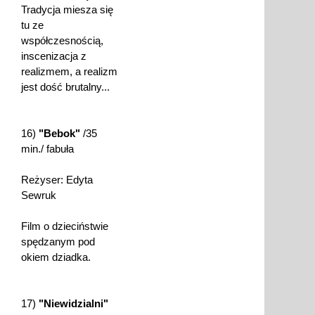
Tradycja miesza się
tu ze
współczesnością,
inscenizacja z
realizmem, a realizm
jest dość brutalny...
16)
"Bebok"
/35
min./ fabuła
Reżyser: Edyta
Sewruk
Film o dzieciństwie
spędzanym pod
okiem dziadka.
17)
"Niewidzialni"