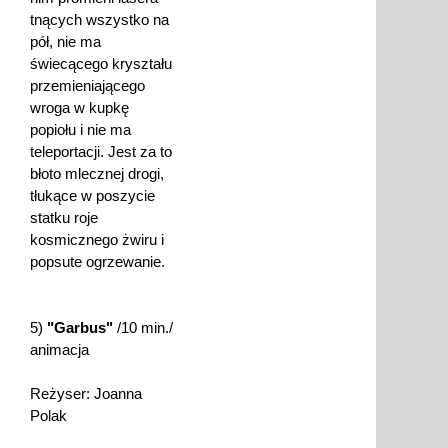
tnących wszystko na
pół, nie ma
świecącego kryształu
przemieniającego
wroga w kupkę
popiołu i nie ma
teleportacji. Jest za to
błoto mlecznej drogi,
tłukące w poszycie
statku roje
kosmicznego żwiru i
popsute ogrzewanie.
5)
"Garbus"
/10 min./
animacja
Reżyser: Joanna
Polak