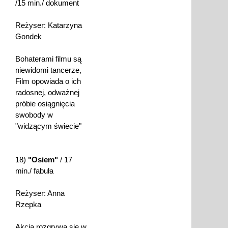
/15 min./ dokument
Reżyser: Katarzyna
Gondek
Bohaterami filmu są
niewidomi tancerze,
Film opowiada o ich
radosnej, odważnej
próbie osiągnięcia
swobody w
"widzącym świecie"
18)
"Osiem"
/ 17
min./ fabuła
Reżyser: Anna
Rzepka
Akcja rozgrywa się w