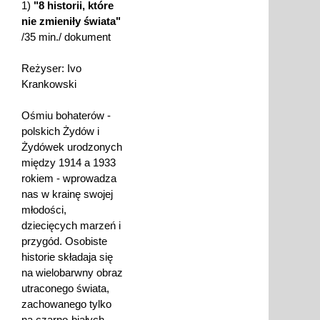
1)
"8 historii, które
nie zmieniły świata"
/35 min./ dokument
Reżyser: Ivo
Krankowski
Ośmiu bohaterów -
polskich Żydów i
Żydówek urodzonych
między 1914 a 1933
rokiem - wprowadza
nas w krainę swojej
młodości,
dziecięcych marzeń i
przygód. Osobiste
historie składaja się
na wielobarwny obraz
utraconego świata,
zachowanego tylko
na czarno-białych