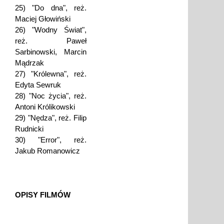
25) "Do dna", reż.
Maciej Głowiński
26) "Wodny Świat",
reż. Paweł
Sarbinowski, Marcin
Mądrzak
27) "Królewna", reż.
Edyta Sewruk
28) "Noc życia", reż.
Antoni Królikowski
29) "Nędza", reż. Filip
Rudnicki
30) "Error", reż.
Jakub Romanowicz
OPISY FILMÓW