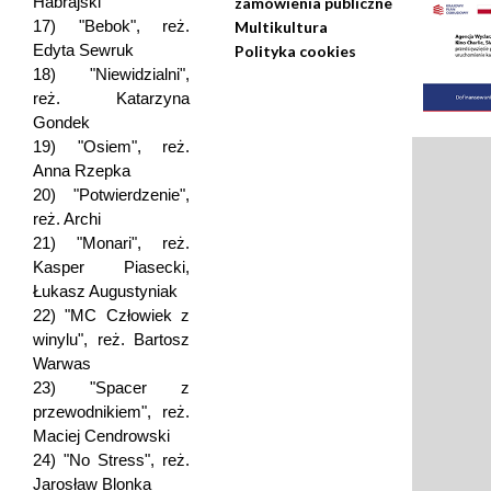
Habrajski
zamówienia publiczne
17) "Bebok", reż.
Multikultura
Edyta Sewruk
Polityka cookies
18) "Niewidzialni",
reż. Katarzyna
Gondek
19) "Osiem", reż.
Anna Rzepka
20) "Potwierdzenie",
reż. Archi
21) "Monari", reż.
Kasper Piasecki,
Łukasz Augustyniak
22) "MC Człowiek z
winylu", reż. Bartosz
Warwas
23) "Spacer z
przewodnikiem", reż.
Maciej Cendrowski
24) "No Stress", reż.
Jarosław Blonka