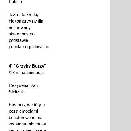
Paluch
Teza - to krótki,
niekomercyjny film
animowany
stworzony na
podstawie
popularnego dowcipu.
4)
"Grzyby Burzy"
/13 min./ animacja
Reżyseria: Jan
Steliżuk
Kosmos, w którym
poza emocjami
bohaterów nic nie
wybucha- nie ma w
nim promieni lasera