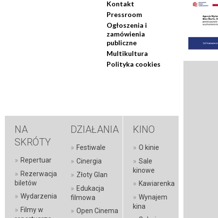
Kontakt
Pressroom
Ogłoszenia i
zamówienia
publiczne
Multikultura
Polityka cookies
NA
DZIAŁANIA
KINO
SKRÓTY
»
»
Festiwale
O kinie
»
Repertuar
»
»
Cinergia
Sale
kinowe
»
Rezerwacja
»
Złoty Glan
»
biletów
Kawiarenka
»
Edukacja
»
Wydarzenia
»
Wynajem
filmowa
kina
»
Filmy w
»
Open Cinema