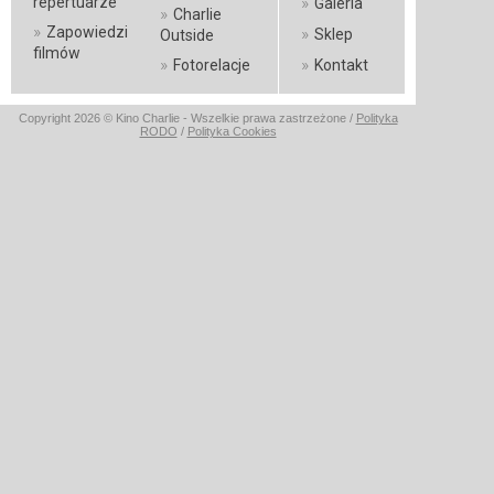
»
repertuarze
Galeria
»
Charlie
»
Zapowiedzi
»
Sklep
Outside
filmów
»
»
Fotorelacje
Kontakt
Copyright 2026 © Kino Charlie - Wszelkie prawa zastrzeżone /
Polityka
RODO
/
Polityka Cookies