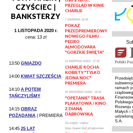
PRZEGLĄD W KINIE
CZYŚCIEC |
CHARLIE
BANKSTERZY
7 SIERPNIA 18:30
POKAZ
1 LISTOPADA 2020 r.
PRZEDPREMIEROWY
NOWEGO FILMU
cena: 13 zł
PEDRO
Su
ALMODOVARA
"GORZKIE ŚWIĘTA"
14 SIERPNIA GODZ. 17:30
13:50
GNIAZDO
CHARLIE KOCHA
KOBIETY "TYLKO
14:00
KWIAT SZCZĘŚCIA
JEDNA NOC"
Przedsięb
PREMIERA
subwencj
ramach p
14:10
A POTEM
rządoweg
26 WRZEŚNIA GODZ. 19:30
TAŃCZYLIŚMY
Finansowa
"OPĘTANIE" TRASA
Polskieg
PLAKATOWA / KINO
Rozwoju d
Z DIANĄ
14:15
OBRAZ
Małych i 
DĄBROWSKĄ
POŻĄDANIA
| PREMIERA
udzielon
S.A.
Szczegóły i zapisy:
14:45
25 LAT
https://panel.nhef.pl/zgloszenie