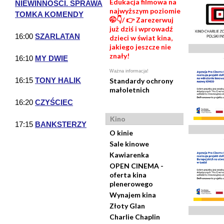
Edukacja filmowa na
NIEWINNOŚCI. SPRAWA
najwyższym poziomie
TOMKA KOMENDY
🤭👇/ 👉 Zarezerwuj
już dziś i wprowadź
16:00
SZARLATAN
dzieci w świat kina,
jakiego jeszcze nie
znały!
16:10
MY DWIE
Ważna informacja!
16:15
TONY HALIK
Standardy ochrony
małoletnich
16:20
CZYŚCIEC
Kino
17:15
BANKSTERZY
O kinie
Sale kinowe
Kawiarenka
OPEN CINEMA -
oferta kina
plenerowego
Wynajem kina
Złoty Glan
Charlie Chaplin