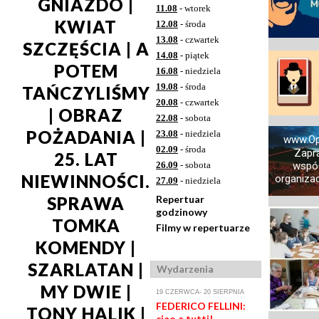
GNIAZDO |
11.08
- wtorek
KWIAT
12.08
- środa
13.08
- czwartek
SZCZĘŚCIA | A
14.08
- piątek
POTEM
16.08
- niedziela
19.08
- środa
TAŃCZYLIŚMY
20.08
- czwartek
| OBRAZ
22.08
- sobota
POŻADANIA |
23.08
- niedziela
www.Op
02.09
- środa
Zapr
25. LAT
26.09
- sobota
współ
NIEWINNOŚCI.
organizac
27.09
- niedziela
Repertuar
SPRAWA
godzinowy
TOMKA
Filmy w repertuarze
KOMENDY |
SZARLATAN |
Wydarzenia
MY DWIE |
19 CZERWCA- 20 SIERPNIA
FEDERICO FELLINI:
TONY HALIK |
ciao a tutti!,