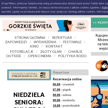
Drogi Widzu, podczas świadczenia usług przetwarzamy dostarczane przez Ciebie dane z
prawach. Informujemy również, że nasza strona korzysta z plików cookies zgodnie z
Polit
wycofać zgodę na przetwarzanie danych oraz wyłączyć obsługę plików cookies, informacje
Kupujesz
STRONA GŁÓWNA
REPERTUAR
/
/
Możes
ZAPOWIEDZI
WYDARZENIA
FESTIWALE
/
/
/
na tel
KINO
KONTAKT
/
wejśc
FOTORELACJE
ZŁOTY GLAN
CHARLIE
/
/
OUTSIDE
OPEN CINEMA
POLITYKA RODO
/
/
Repertuar
Rezerwacja online
06.08
- czwartek
07.08
- piątek
NIEDZIELA
08.08
- sobota
09.08
- niedziela
SENIORA:
10.08
- poniedziałek