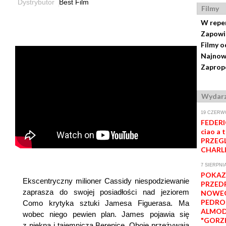
Dystrybutor
Best Film
Filmy
W repe
Zapowi
Filmy o
Najnow
Zapropo
Wydarz
19 CZERWC
FEDERI
ciao a t
PRZEGL
CHARL
7 SIERPNIA
POKAZ
Ekscentryczny milioner Cassidy niespodziewanie
PRZED
zaprasza do swojej posiadłości nad jeziorem
NOWEG
PEDRO
Como krytyka sztuki Jamesa Figuerasa. Ma
ALMO
wobec niego pewien plan. James pojawia się
"GORZK
z piękną i tajemniczą Berenice. Oboje przeżywają