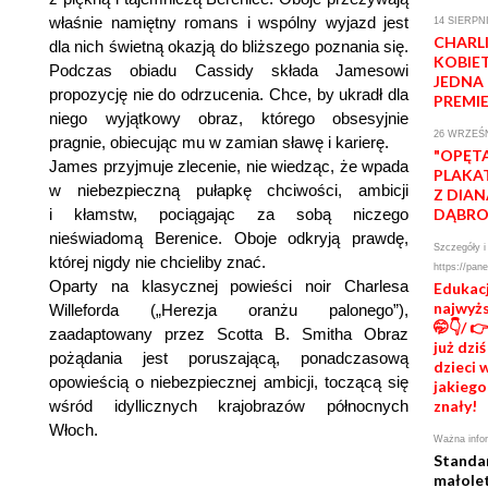
właśnie namiętny romans i wspólny wyjazd jest
14 SIERPN
CHARL
dla nich świetną okazją do bliższego poznania się.
KOBIE
Podczas obiadu Cassidy składa Jamesowi
JEDNA
propozycję nie do odrzucenia. Chce, by ukradł dla
PREMI
niego wyjątkowy obraz, którego obsesyjnie
26 WRZEŚN
pragnie, obiecując mu w zamian sławę i karierę.
"OPĘTA
James przyjmuje zlecenie, nie wiedząc, że wpada
PLAKA
w niebezpieczną pułapkę chciwości, ambicji
Z DIAN
i kłamstw, pociągając za sobą niczego
DĄBR
nieświadomą Berenice. Oboje odkryją prawdę,
Szczegóły i
której nigdy nie chcieliby znać.
https://pane
Oparty na klasycznej powieści noir Charlesa
Edukacj
najwyż
Willeforda („Herezja oranżu palonego”),
🤭👇/ 
zaadaptowany przez Scotta B. Smitha Obraz
już dzi
pożądania jest poruszającą, ponadczasową
dzieci 
opowieścią o niebezpiecznej ambicji, toczącą się
jakiego
wśród idyllicznych krajobrazów północnych
znały!
Włoch.
Ważna info
Standa
małole