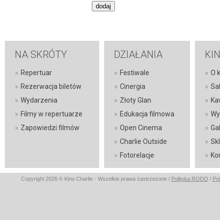
NA SKRÓTY
DZIAŁANIA
KI
»
»
»
Repertuar
Festiwale
O k
»
»
»
Rezerwacja biletów
Cinergia
Sa
»
»
»
Wydarzenia
Złoty Glan
Ka
»
»
»
Filmy w repertuarze
Edukacja filmowa
Wy
»
»
»
Zapowiedzi filmów
Open Cinema
Gal
»
»
Charlie Outside
Sk
»
»
Fotorelacje
Ko
Copyright 2026 © Kino Charlie - Wszelkie prawa zastrzeżone /
Polityka RODO
/
Pol