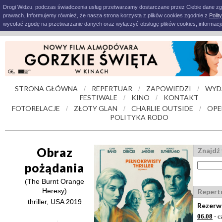
Drogi Widzu, podczas świadczenia usług przetwarzamy dostarczane przez Ciebie dane z
prawach. Informujemy również, że nasza strona korzysta z plików cookies zgodnie z
Polit
wycofać zgodę na przetwarzanie danych oraz wyłączyć obsługę plików cookies, informacje
STRONA GŁÓWNA
REPERTUAR
ZAPOWIEDZI
WYD
/
/
/
FESTIWALE
KINO
KONTAKT
/
/
FOTORELACJE
ZŁOTY GLAN
CHARLIE OUTSIDE
OPE
/
/
/
POLITYKA RODO
Obraz
Znajdź 
pożądania
(The Burnt Orange
Heresy)
Repert
thriller, USA 2019
Rezerwa
06.08
- c