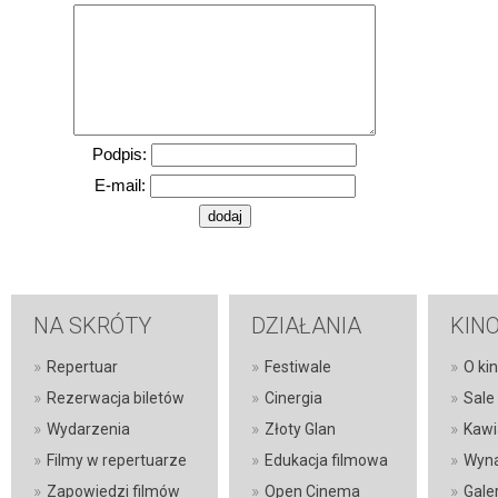
Podpis:
E-mail:
NA SKRÓTY
DZIAŁANIA
KIN
»
»
»
Repertuar
Festiwale
O kin
»
»
»
Rezerwacja biletów
Cinergia
Sale
»
»
»
Wydarzenia
Złoty Glan
Kawi
»
»
»
Filmy w repertuarze
Edukacja filmowa
Wyna
»
»
»
Zapowiedzi filmów
Open Cinema
Gale