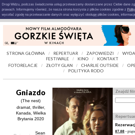
Drogi Widzu, podczas świadczenia usług przetwarzamy dostarczane przez Ciebie dane z
prawach. Informujemy również, że nasza strona korzysta z plików cookies zgodnie z
Polit
wycofać zgodę na przetwarzanie danych oraz wyłączyć obsługę plików cookies, informacje
STRONA GŁÓWNA
REPERTUAR
ZAPOWIEDZI
WYDA
/
/
/
FESTIWALE
KINO
KONTAKT
/
/
FOTORELACJE
ZŁOTY GLAN
CHARLIE OUTSIDE
OPE
/
/
/
POLITYKA RODO
/
Gniazdo
Znajdź fi
(The nest)
dramat, thriller,
Kanada, Wielka
Repertua
Brytania 2020
Rezerwacj
07.08
- piąt
Sean