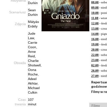
Reżyseria
08.08
- sobo
Durkin
09.08
- nied
Sean
Scenariusz
10.08
- poni
Durkin
11.08
- wtor
Mátyás
12.08
- środ
Zdjęcia
Erdély
13.08
- czwa
Jude
14.08
- piąt
Law,
16.08
- nied
Carrie
19.08
- środ
Coon,
20.08
- czwa
Anne
22.08
- sobo
Reid,
23.08
- nied
Charlie
Obsada
Shotwell,
02.09
- środ
Oona
26.09
- sobo
Roche,
27.09
- nied
Adeel
Repertua
Akhtar,
godzinow
Michael
Filmy w r
Culkin
Czas
107
trwania
minut
Filmy