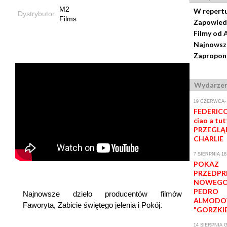
M2
W repert
Dystrybutor
Films
Zapowied
Filmy od 
Najnowsze
Zaproponu
Wydarzen
19 CZERWCA- 
FEDERICO
ciao a tutt
PRZEGLĄD
CHARLIE
7 SIERPNIA 18
POKAZ
PRZEDP
NOWEGO
PEDRO
Najnowsze dzieło producentów filmów
ALMODO
Faworyta, Zabicie świętego jelenia i Pokój.
"GORZKIE
14 SIERPNIA G