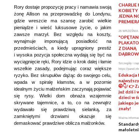
CHARLIE
Rory dostaje propozycję pracy i namawia swoją
KOBIETY
żonę Allison na przeprowadzkę do Londynu,
JEDNA N
gdzie wreszcie ma szansę zarobić wielkie
PREMIER
pieniądze i wieść luksusowe życie, o jakim
26 WRZEŚNIA 
zawsze marzył. Bez względu na koszty,
"OPĘTAN
wynajmuje imponującą posiadłość na
PLAKATO
przedmieściach, a kiedy upragniony prestiż
Z DIANĄ
DĄBROW
i wysoka pozycja społeczna wydają się być na
wyciągnięcie ręki, Rory idzie o krok dalej i łamie
Szczegóły i zap
wszelkie zasady, podejmując coraz większe
https://panel.nh
Edukacja 
ryzyko. Bez skrupułów dążąc do swojego celu,
najwyższ
wpada w spiralę kłamstw, a w pozornie
🤭👇/ 👉 
idealnym życiu małżeńskim zaczynają pojawiać
już dziś 
się rysy. Wielki dom obnaża wzajemnie
dzieci w ś
skrywane tajemnice, a to, co na zewnątrz
jakiego je
znały!
wydawało się prawdziwą sielanką, za
zamkniętymi drzwiami okazuje się
Ważna informac
demaskować prawdziwe oblicza małżonków.
Standard
małoletni