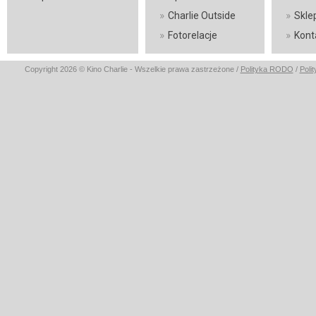
»
»
Charlie Outside
Skle
»
»
Fotorelacje
Kont
Copyright 2026 © Kino Charlie - Wszelkie prawa zastrzeżone /
Polityka RODO
/
Poli