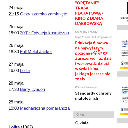
"OPĘTANIE"
24 maja
TRASA
PLAKATOWA /
21:15
Oczy szeroko zamknięte
KINO Z DIANĄ
DĄBROWSKĄ
25 maja
19:00
2001: Odyseja kosmiczna
Szczegóły i zapisy:
https://panel.nhef.pl/zgloszenie
Edukacja filmowa
26 maja
na najwyższym
18:30
Full Metal Jacket
poziomie 🤭👇/ 👉
Zarezerwuj już dziś
i wprowadź dzieci
27 maja
w świat kina,
19:00
Lolita
jakiego jeszcze nie
znały!
28 maja
Ważna informacja!
17:30
Barry Lyndon
Standardy ochrony
małoletnich
29 maja
19:00
Mechaniczna pomarańcza
Kino
O kinie
Lolita
(1962)