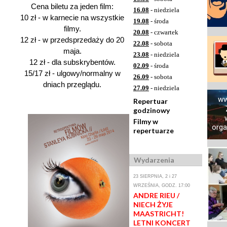
Cena biletu za jeden film:
16.08
- niedziela
10 zł - w karnecie na wszystkie
19.08
- środa
filmy.
20.08
- czwartek
12 zł - w przedsprzedaży do 20
22.08
- sobota
maja.
23.08
- niedziela
12 zł - dla subskrybentów.
02.09
- środa
15/17 zł - ulgowy/normalny w
26.09
- sobota
dniach przeglądu.
27.09
- niedziela
ww
Repertuar
godzinowy
Filmy w
orga
repertuarze
Wydarzenia
23 SIERPNIA, 2 i 27
WRZEŚNIA, GODZ. 17:00
ANDRE RIEU /
NIECH ŻYJE
MAASTRICHT!
LETNI KONCERT