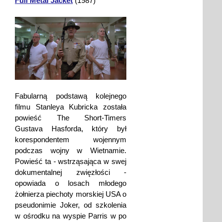
Full Metal Jacket
(1987)
Fabularną podstawą kolejnego
filmu Stanleya Kubricka została
powieść The Short-Timers
Gustava Hasforda, który był
korespondentem wojennym
podczas wojny w Wietnamie.
Powieść ta - wstrząsająca w swej
dokumentalnej zwięzłości -
opowiada o losach młodego
żołnierza piechoty morskiej USA o
pseudonimie Joker, od szkolenia
w ośrodku na wyspie Parris w po