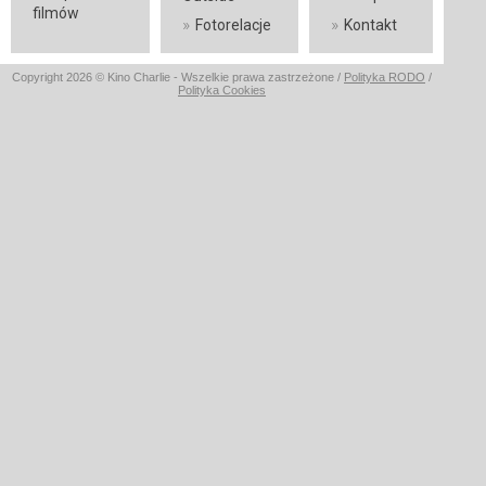
filmów
»
»
Fotorelacje
Kontakt
Copyright 2026 © Kino Charlie - Wszelkie prawa zastrzeżone /
Polityka RODO
/
Polityka Cookies