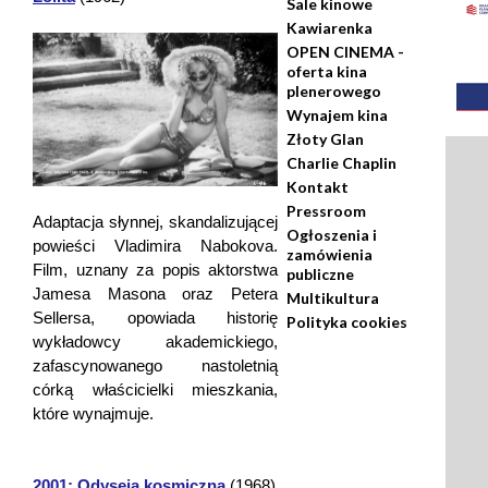
Sale kinowe
Kawiarenka
OPEN CINEMA -
oferta kina
plenerowego
Wynajem kina
Złoty Glan
Charlie Chaplin
Kontakt
Pressroom
Adaptacja słynnej, skandalizującej
Ogłoszenia i
powieści Vladimira Nabokova.
zamówienia
Film, uznany za popis aktorstwa
publiczne
Jamesa Masona oraz Petera
Multikultura
Sellersa, opowiada historię
Polityka cookies
wykładowcy akademickiego,
zafascynowanego nastoletnią
córką właścicielki mieszkania,
które wynajmuje.
2001: Odyseja kosmiczna
(1968)