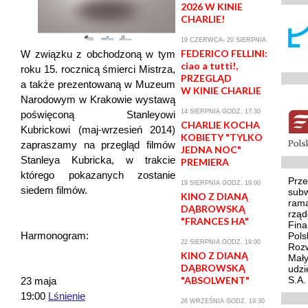
2026 W KINIE
CHARLIE!
19 CZERWCA- 20 SIERPNIA
FEDERICO FELLINI:
W związku z obchodzoną w tym
ciao a tutti!,
roku 15. rocznicą śmierci Mistrza,
PRZEGLĄD
a także prezentowaną w Muzeum
W KINIE CHARLIE
Narodowym w Krakowie wystawą
14 SIERPNIA GODZ. 17:30
poświęconą Stanleyowi
CHARLIE KOCHA
Kubrickowi (maj-wrzesień 2014)
KOBIETY "TYLKO
zapraszamy na przegląd filmów
JEDNA NOC"
Stanleya Kubricka, w trakcie
PREMIERA
którego pokazanych zostanie
Prze
19 SIERPNIA GODZ. 19:00
siedem filmów.
subw
KINO Z DIANĄ
ram
DĄBROWSKĄ
rząd
"FRANCES HA"
Fina
Harmonogram:
Pols
22 SIERPNIA GODZ. 19:00
Rozw
KINO Z DIANĄ
Mały
DĄBROWSKĄ
udzi
"ABSOLWENT"
S.A.
23 maja
19:00
Lśnienie
26 WRZEŚNIA GODZ. 19:30