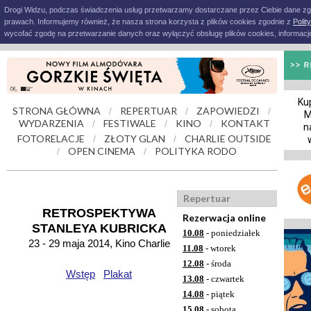
Drogi Widzu, podczas świadczenia usług przetwarzamy dostarczane przez Ciebie dane z
prawach. Informujemy również, że nasza strona korzysta z plików cookies zgodnie z
Polit
wycofać zgodę na przetwarzanie danych oraz wyłączyć obsługę plików cookies, informacje
Kup
STRONA GŁÓWNA
REPERTUAR
ZAPOWIEDZI
/
/
/
M
WYDARZENIA
FESTIWALE
KINO
KONTAKT
/
/
/
n
FOTORELACJE
ZŁOTY GLAN
CHARLIE OUTSIDE
/
/
OPEN CINEMA
POLITYKA RODO
/
/
Repertuar
RETROSPEKTYWA
Rezerwacja online
STANLEYA KUBRICKA
10.08
- poniedziałek
23 - 29 maja 2014, Kino Charlie
11.08
- wtorek
12.08
- środa
Wstęp
Plakat
13.08
- czwartek
14.08
- piątek
15.08
- sobota