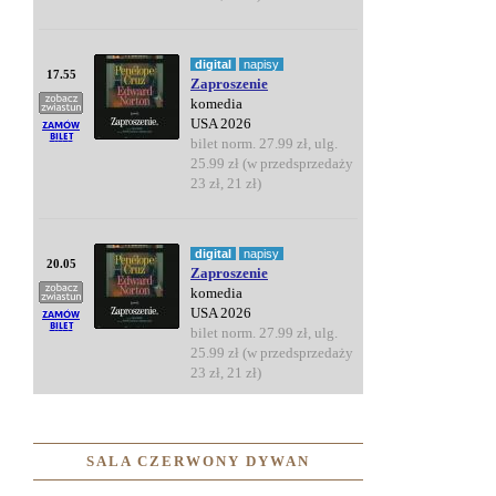
digital
napisy
17.55
Zaproszenie
komedia
USA 2026
bilet norm. 27.99 zł, ulg.
25.99 zł (w przedsprzedaży
23 zł, 21 zł)
digital
napisy
20.05
Zaproszenie
komedia
USA 2026
bilet norm. 27.99 zł, ulg.
25.99 zł (w przedsprzedaży
23 zł, 21 zł)
SALA CZERWONY DYWAN