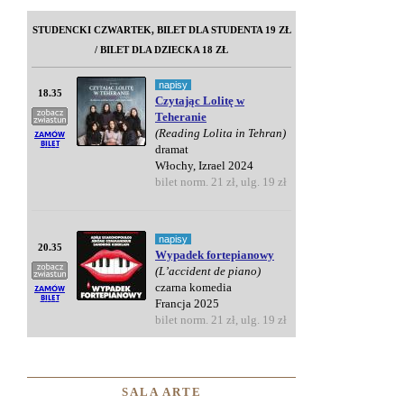
STUDENCKI CZWARTEK, BILET DLA STUDENTA 19 ZŁ
/ BILET DLA DZIECKA 18 ZŁ
napisy
18.35
Czytając Lolitę w
Teheranie
(Reading Lolita in Tehran)
dramat
Włochy, Izrael 2024
bilet norm. 21 zł, ulg. 19 zł
napisy
20.35
Wypadek fortepianowy
(L’accident de piano)
czarna komedia
Francja 2025
bilet norm. 21 zł, ulg. 19 zł
SALA ARTE