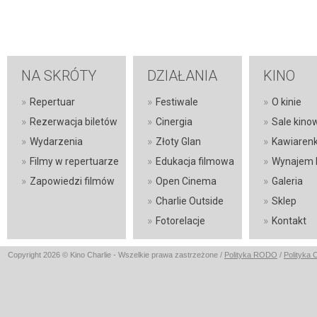
NA SKRÓTY
DZIAŁANIA
KINO
»
»
»
Repertuar
Festiwale
O kinie
»
»
»
Rezerwacja biletów
Cinergia
Sale kino
»
»
»
Wydarzenia
Złoty Glan
Kawiaren
»
»
»
Filmy w repertuarze
Edukacja filmowa
Wynajem 
»
»
»
Zapowiedzi filmów
Open Cinema
Galeria
»
»
Charlie Outside
Sklep
»
»
Fotorelacje
Kontakt
Copyright 2026 © Kino Charlie - Wszelkie prawa zastrzeżone /
Polityka RODO
/
Polityka 