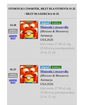
STUDENCKI CZWARTEK, BILET DLA STUDENTA 19 ZŁ
/ BILET DLA DZIECKA 18 ZŁ
digital
dubbing
14.30
Minionki i straszydła
(Minions & Monsters)
Animacja
USA 2026
bilet norm. 27.99 zł, ulg.
25.99 zł (w przedsprzedaży
23 zł, 21 zł)
digital
dubbing
16.25
Minionki i straszydła
(Minions & Monsters)
Animacja
USA 2026
bilet norm. 27.99 zł, ulg.
25.99 zł (w przedsprzedaży
23 zł, 21 zł)