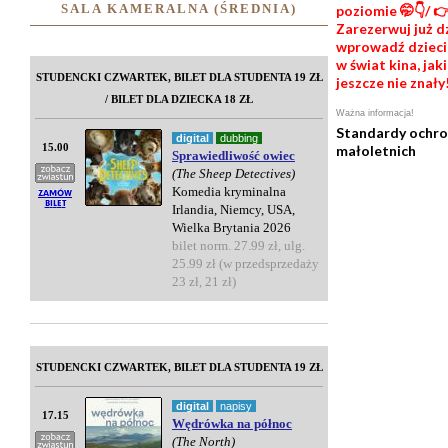
SALA KAMERALNA (ŚREDNIA)
poziomie 🤭👇/ 
Zarezerwuj już dz
wprowadź dzieci
w świat kina, jak
STUDENCKI CZWARTEK, BILET DLA STUDENTA 19 ZŁ
jeszcze nie znały
/ BILET DLA DZIECKA 18 ZŁ
Ważna informacja!
Standardy ochr
digital
dubbing
15.00
małoletnich
Sprawiedliwość owiec
(The Sheep Detectives)
Komedia kryminalna
Irlandia, Niemcy, USA,
Wielka Brytania 2026
bilet norm. 27.99 zł, ulg.
25.99 zł (w przedsprzedaży
23 zł, 21 zł)
STUDENCKI CZWARTEK, BILET DLA STUDENTA 19 ZŁ
digital
napisy
17.15
Wędrówka na północ
(The North)