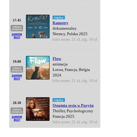
napisy
17.45
Kumotry
dokumentalny
Niemcy, Polska 2025
bilet norm. 21 zł, ulg. 19 zł
Flow
19.00
animacja
Łotwa, Francja, Belgia
2024
bilet norm. 21 zł, ulg. 19 zł
napisy
20.30
Ostatnia sesja w Paryżu
Thriller, Psychologiczny
Francja 2025
bilet norm. 21 zł, ulg. 19 zł