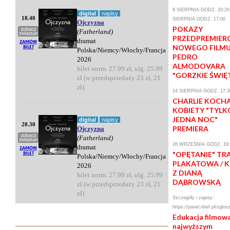
8 SIERPNIA GODZ. 20:20 
digital
napisy
18.40
SIERPNIA GODZ. 17:00
Ojczyzna
POKAZY
(Fatherland)
PRZEDPREMIE
dramat
NOWEGO FILM
Polska/Niemcy/Włochy/Francja
PEDRO
2026
ALMODOVARA
bilet norm. 27.99 zł, ulg. 25.99
"GORZKIE ŚWIĘ
zł (w przedsprzedaży 23 zł, 21
zł)
14 SIERPNIA GODZ. 17:3
CHARLIE KOCH
KOBIETY "TYLK
JEDNA NOC"
digital
napisy
20.30
PREMIERA
Ojczyzna
(Fatherland)
26 WRZEŚNIA GODZ. 19:
dramat
"OPĘTANIE" TR
Polska/Niemcy/Włochy/Francja
PLAKATOWA / 
2026
Z DIANĄ
bilet norm. 27.99 zł, ulg. 25.99
DĄBROWSKĄ
zł (w przedsprzedaży 23 zł, 21
zł)
Szczegóły i zapisy:
https://panel.nhef.pl/zglos
Edukacja filmow
najwyższym