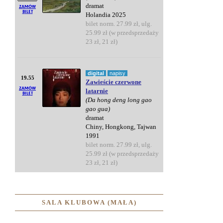
dramat
Holandia 2025
bilet norm. 27.99 zł, ulg.
25.99 zł (w przedsprzedaży
23 zł, 21 zł)
digital
napisy
19.55
Zawieście czerwone
latarnie
(Da hong deng long gao
gao gua)
dramat
Chiny, Hongkong, Tajwan
1991
bilet norm. 27.99 zł, ulg.
25.99 zł (w przedsprzedaży
23 zł, 21 zł)
SALA KLUBOWA (MAŁA)