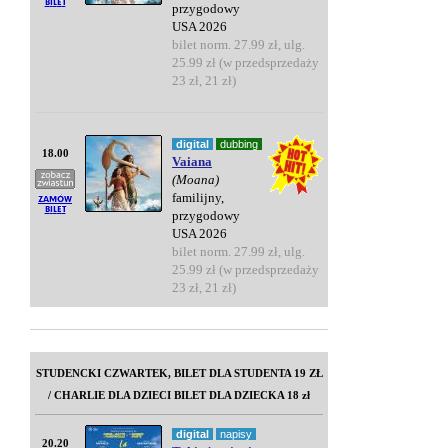
przygodowy
USA 2026
bilet norm. 27.99 zł, ulg.
25.99 zł (w przedsprzedaży
23 zł, 21 zł)
digital
dubbing
18.00
Vaiana
(Moana)
familijny,
przygodowy
USA 2026
bilet norm. 27.99 zł, ulg.
25.99 zł (w przedsprzedaży
23 zł, 21 zł)
STUDENCKI CZWARTEK, BILET DLA STUDENTA 19 ZŁ
/ CHARLIE DLA DZIECI BILET DLA DZIECKA 18 zł
digital
napisy
20.20