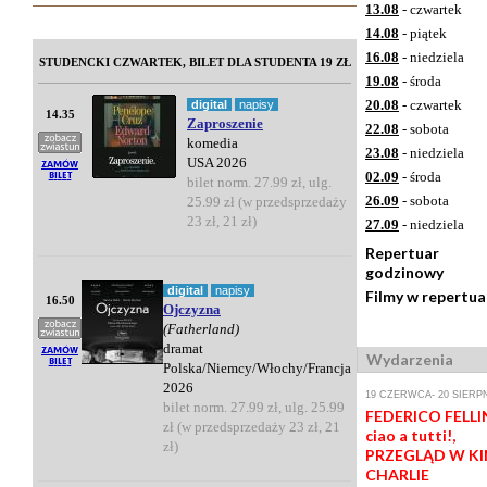
13.08
- czwartek
14.08
- piątek
16.08
- niedziela
STUDENCKI CZWARTEK, BILET DLA STUDENTA 19 ZŁ
19.08
- środa
20.08
- czwartek
digital
napisy
14.35
Zaproszenie
22.08
- sobota
komedia
23.08
- niedziela
USA 2026
02.09
- środa
bilet norm. 27.99 zł, ulg.
26.09
- sobota
25.99 zł (w przedsprzedaży
23 zł, 21 zł)
27.09
- niedziela
Repertuar
godzinowy
digital
napisy
Filmy w repertua
16.50
Ojczyzna
(Fatherland)
dramat
Wydarzenia
Polska/Niemcy/Włochy/Francja
2026
19 CZERWCA- 20 SIERP
bilet norm. 27.99 zł, ulg. 25.99
FEDERICO FELLIN
zł (w przedsprzedaży 23 zł, 21
ciao a tutti!,
zł)
PRZEGLĄD W KI
CHARLIE