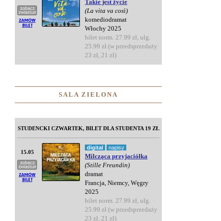
Takie jest życie
(La vita va così)
komediodramat
Włochy 2025
bilet norm. 27.99 zł, ulg.
25.99 zł (w przedsprzedaży
23 zł, 21 zł)
SALA ZIELONA
STUDENCKI CZWARTEK, BILET DLA STUDENTA 19 ZŁ
digital
napisy
15.05
Milcząca przyjaciółka
(Stille Freundin)
dramat
Francja, Niemcy, Węgry
2025
bilet norm. 27.99 zł, ulg.
25.99 zł (w przedsprzedaży
23 zł, 21 zł)