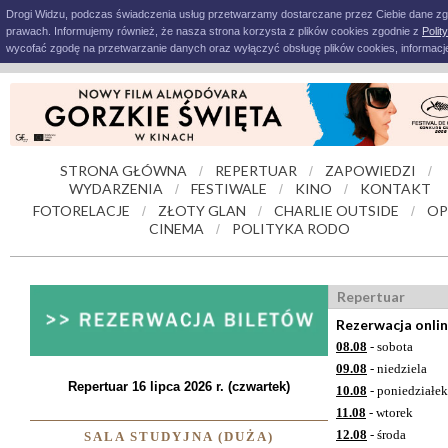
Drogi Widzu, podczas świadczenia usług przetwarzamy dostarczane przez Ciebie dane z
prawach. Informujemy również, że nasza strona korzysta z plików cookies zgodnie z
Polit
wycofać zgodę na przetwarzanie danych oraz wyłączyć obsługę plików cookies, informacje
STRONA GŁÓWNA
REPERTUAR
ZAPOWIEDZI
/
/
/
WYDARZENIA
FESTIWALE
KINO
KONTAKT
/
/
/
FOTORELACJE
ZŁOTY GLAN
CHARLIE OUTSIDE
OP
/
/
/
CINEMA
POLITYKA RODO
/
Repertuar
Rezerwacja onli
08.08
- sobota
09.08
- niedziela
Repertuar 16 lipca 2026 r. (czwartek)
10.08
- poniedziałek
11.08
- wtorek
12.08
- środa
SALA STUDYJNA (DUŻA)