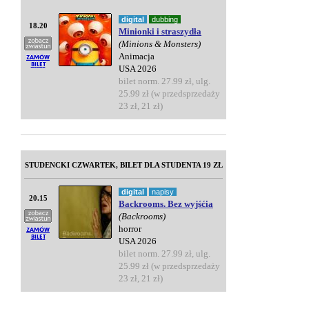
digital
dubbing
18.20
Minionki i straszydła
(Minions & Monsters)
Animacja
USA 2026
bilet norm. 27.99 zł, ulg.
25.99 zł (w przedsprzedaży
23 zł, 21 zł)
STUDENCKI CZWARTEK, BILET DLA STUDENTA 19 ZŁ
digital
napisy
20.15
Backrooms. Bez wyjśćia
(Backrooms)
horror
USA 2026
bilet norm. 27.99 zł, ulg.
25.99 zł (w przedsprzedaży
23 zł, 21 zł)