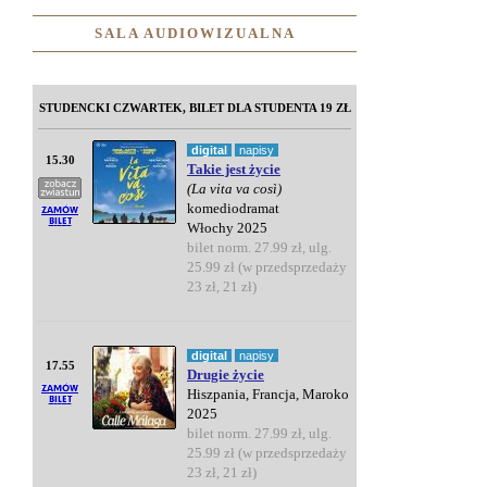
SALA AUDIOWIZUALNA
STUDENCKI CZWARTEK, BILET DLA STUDENTA 19 ZŁ
digital
napisy
15.30
Takie jest życie
(La vita va così)
komediodramat
Włochy 2025
bilet norm. 27.99 zł, ulg.
25.99 zł (w przedsprzedaży
23 zł, 21 zł)
digital
napisy
17.55
Drugie życie
Hiszpania, Francja, Maroko
2025
bilet norm. 27.99 zł, ulg.
25.99 zł (w przedsprzedaży
23 zł, 21 zł)