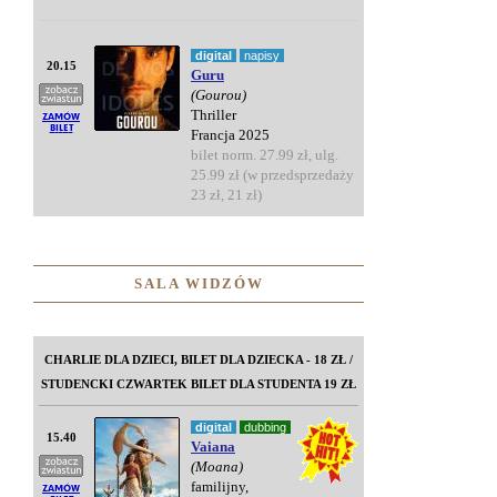
digital
napisy
20.15
Guru
(Gourou)
Thriller
Francja 2025
bilet norm. 27.99 zł, ulg.
25.99 zł (w przedsprzedaży
23 zł, 21 zł)
SALA WIDZÓW
CHARLIE DLA DZIECI, BILET DLA DZIECKA - 18 ZŁ /
STUDENCKI CZWARTEK BILET DLA STUDENTA 19 ZŁ
digital
dubbing
15.40
Vaiana
(Moana)
familijny,