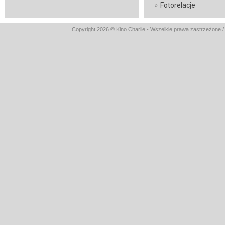
»
Fotorelacje
Copyright 2026 © Kino Charlie - Wszelkie prawa zastrzeżone 