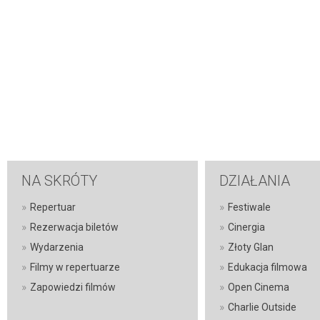
NA SKRÓTY
DZIAŁANIA
»
»
Repertuar
Festiwale
»
»
Rezerwacja biletów
Cinergia
»
»
Wydarzenia
Złoty Glan
»
»
Filmy w repertuarze
Edukacja filmowa
»
»
Zapowiedzi filmów
Open Cinema
»
Charlie Outside