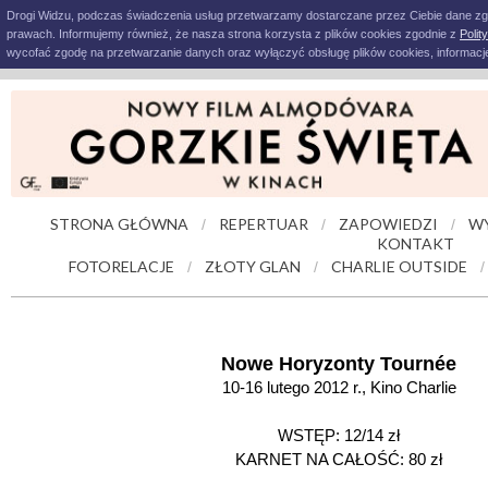
Drogi Widzu, podczas świadczenia usług przetwarzamy dostarczane przez Ciebie dane z
prawach. Informujemy również, że nasza strona korzysta z plików cookies zgodnie z
Polit
wycofać zgodę na przetwarzanie danych oraz wyłączyć obsługę plików cookies, informacje
STRONA GŁÓWNA
REPERTUAR
ZAPOWIEDZI
W
/
/
/
KONTAKT
FOTORELACJE
ZŁOTY GLAN
CHARLIE OUTSIDE
/
/
/
Nowe Horyzonty Tournée
10-16 lutego 2012 r., Kino Charlie
WSTĘP: 12/14 zł
KARNET NA CAŁOŚĆ: 80 zł