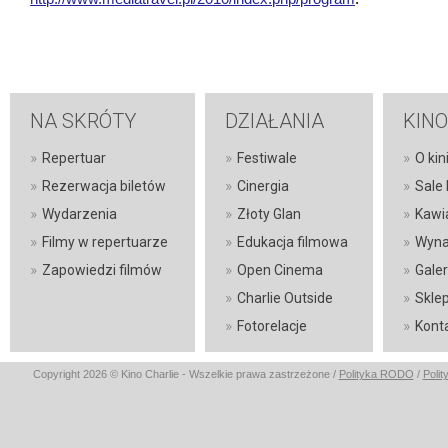
NA SKRÓTY
DZIAŁANIA
KINO
»
»
»
Repertuar
Festiwale
O kin
»
»
»
Rezerwacja biletów
Cinergia
Sale
»
»
»
Wydarzenia
Złoty Glan
Kawi
»
»
»
Filmy w repertuarze
Edukacja filmowa
Wyna
»
»
»
Zapowiedzi filmów
Open Cinema
Galer
»
»
Charlie Outside
Skle
»
»
Fotorelacje
Kont
Copyright 2026 © Kino Charlie - Wszelkie prawa zastrzeżone /
Polityka RODO
/
Polit