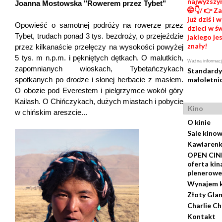
najwyższy
Joanna Mostowska "Rowerem przez Tybet"
🤭👇/ 👉 Z
już dziś i
Opowieść o samotnej podróży na rowerze przez
dzieci w św
Tybet, trudach ponad 3 tys. bezdroży, o przejeździe
jakiego je
znały!
przez kilkanaście przełęczy na wysokości powyżej
5 tys. m n.p.m. i pękniętych dętkach. O malutkich,
Ważna informacj
zapomnianych wioskach, Tybetańczykach
Standardy
spotkanych po drodze i słonej herbacie z masłem.
małoletni
O obozie pod Everestem i pielgrzymce wokół góry
Kailash. O Chińczykach, dużych miastach i pobycie
Kino
w chińskim areszcie...
O kinie
Sale kino
Kawiaren
OPEN CIN
oferta kin
plenerow
Wynajem k
Złoty Gla
Charlie Ch
Kontakt