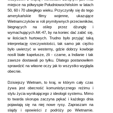
miejsce na półwyspie Południowochińskim w latach
50, 60 i 70 ubiegłego wieku. Przyczyniły się do tego
amerykańskie filmy wojenne, ukazujące
Wietnamczyków w roli prymitywnych przeciwników,
biegnących na oślep przez dżunglę i
wymachujących AK-47, by na koniec dać zabić się,
w ilościach hurtowych. Trudno było przyjąć taką
interpretację rzeczywistości, tak samo jak ciężko
było uwierzyć w westerny, gdzie dobrzy kowboje
nosili białe kapelusze, źli - czarne, a Indianie i tak
zawsze dostawali po tyłku. Dlatego postanowiłem
sprawdzić na własne oczy jak to wszystko wygląda
obecnie.
Dzisiejszy Wietnam, to kraj, w którym cały czas
żywa jest obecność komunistycznego reżimu i
stylu życia wynikającego z ideologii systemu. Mimo
to twarda skorupa zaczyna pękać i każdego dnia
pojawiają się na niej nowe rysy. Zapraszam na
slajdy i opowieści z podróży po Wietnamie.