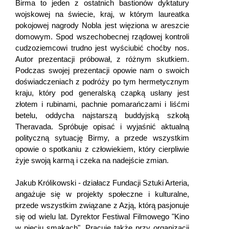
Birma to jeden z ostatnich bastionów dyktatury
wojskowej na świecie, kraj, w którym laureatka
pokojowej nagrody Nobla jest więziona w areszcie
domowym. Spod wszechobecnej rządowej kontroli
cudzoziemcowi trudno jest wyściubić choćby nos.
Autor prezentacji próbował, z różnym skutkiem.
Podczas swojej prezentacji opowie nam o swoich
doświadczeniach z podróży po tym hermetycznym
kraju, który pod generalską czapką usłany jest
złotem i rubinami, pachnie pomarańczami i liśćmi
betelu, oddycha najstarszą buddyjską szkołą
Theravada. Spróbuje opisać i wyjaśnić aktualną
polityczną sytuację Birmy, a przede wszystkim
opowie o spotkaniu z człowiekiem, który cierpliwie
żyje swoją karmą i czeka na nadejście zmian.
Jakub Królikowski - działacz Fundacji Sztuki Arteria,
angażuje się w projekty społeczne i kulturalne,
przede wszystkim związane z Azją, którą pasjonuje
się od wielu lat. Dyrektor Festiwal Filmowego "Kino
w pięciu smakach". Pracuje także przy organizacji