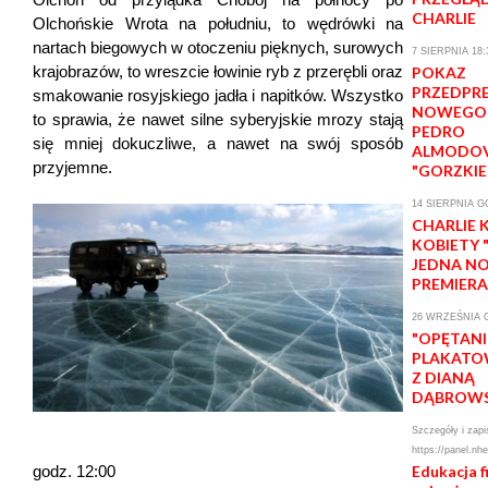
CHARLIE
Olchońskie Wrota na południu, to wędrówki na
nartach biegowych w otoczeniu pięknych, surowych
7 SIERPNIA 18:
krajobrazów, to wreszcie łowinie ryb z przerębli oraz
POKAZ
PRZEDPR
smakowanie rosyjskiego jadła i napitków. Wszystko
NOWEGO 
to sprawia, że nawet silne syberyjskie mrozy stają
PEDRO
się mniej dokuczliwe, a nawet na swój sposób
ALMODO
przyjemne.
"GORZKIE
14 SIERPNIA G
CHARLIE
KOBIETY 
JEDNA N
PREMIERA
26 WRZEŚNIA G
"OPĘTANI
PLAKATOW
Z DIANĄ
DĄBROW
Szczegóły i zapi
https://panel.nhe
godz. 12:00
Edukacja 