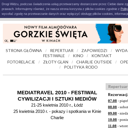
Drogi Widzu, podczas świadczenia usług przetwarzamy dostarczane przez Ciebie dane z
prawach. Informujemy również, że nasza strona korzysta z plików cookies zgodnie z
Polit
wycofać zgodę na przetwarzanie danych oraz wyłączyć obsługę plików cookies, informacje
STRONA GŁÓWNA
REPERTUAR
ZAPOWIEDZI
WYDA
/
/
/
FESTIWALE
KINO
KONTAKT
/
/
FOTORELACJE
ZŁOTY GLAN
CHARLIE OUTSIDE
OPE
/
/
/
POLITYKA RODO
/
Repertuar
MEDIATRAVEL 2010 - FESTIWAL
Rezerwacj
CYWILIZACJI I SZTUKI MEDIÓW
07.08
- piąte
21-25 kwietnia 2010 r., Łódź
08.08
- sobo
25 kwietnia 2010 r. - pokazy i spotkania w Kinie
09.08
- niedz
Charlie
10.08
- poni
11.08
- wtor