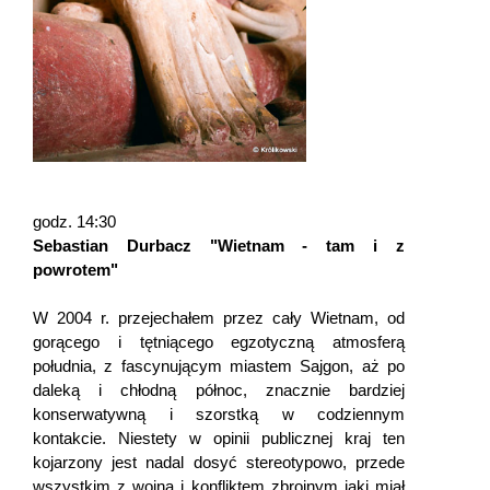
godz. 14:30
Sebastian Durbacz "Wietnam - tam i z
powrotem"
W 2004 r. przejechałem przez cały Wietnam, od
gorącego i tętniącego egzotyczną atmosferą
południa, z fascynującym miastem Sajgon, aż po
daleką i chłodną północ, znacznie bardziej
konserwatywną i szorstką w codziennym
kontakcie. Niestety w opinii publicznej kraj ten
kojarzony jest nadal dosyć stereotypowo, przede
wszystkim z wojną i konfliktem zbrojnym jaki miał