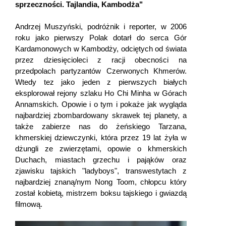
sprzeczności. Tajlandia, Kambodża"
Andrzej Muszyński, podróżnik i reporter, w 2006
roku jako pierwszy Polak dotarł do serca Gór
Kardamonowych w Kambodży, odciętych od świata
przez dziesięcioleci z racji obecności na
przedpolach partyzantów Czerwonych Khmerów.
Wtedy tez jako jeden z pierwszych białych
eksplorował rejony szlaku Ho Chi Minha w Górach
Annamskich. Opowie i o tym i pokaże jak wygląda
najbardziej zbombardowany skrawek tej planety, a
także zabierze nas do żeńskiego Tarzana,
khmerskiej dziewczynki, która przez 19 lat żyła w
dżungli ze zwierzętami, opowie o khmerskich
Duchach, miastach grzechu i pająków oraz
zjawisku tajskich "ladyboys", transwestytach z
najbardziej znaną/nym Nong Toom, chłopcu który
został kobietą, mistrzem boksu tajskiego i gwiazdą
filmową.