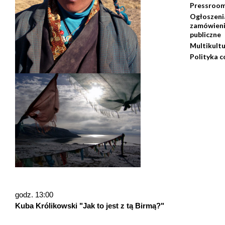
Pressroo
Ogłoszenia
zamówien
publiczne
Multikult
Polityka c
godz. 13:00
Kuba Królikowski "Jak to jest z tą Birmą?"