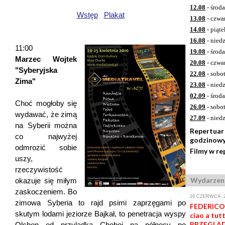
12.08
- środa
Wstęp
Plakat
13.08
- czwa
14.08
- piąte
16.08
- niedz
11:00
19.08
- środa
Marzec Wojtek
20.08
- czwa
"Syberyjska
22.08
- sobo
Zima"
23.08
- niedz
02.09
- środa
Choć mogłoby się
26.09
- sobo
wydawać, że zimą
27.09
- niedz
na Syberii można
Repertuar
co najwyżej
godzinow
odmrozić sobie
Filmy w re
uszy,
rzeczywistość
Wydarzen
okazuje się miłym
zaskoczeniem. Bo
19 CZERWCA- 
zimowa Syberia to rajd psimi zaprzęgami po
FEDERICO 
skutym lodami jeziorze Bajkał, to penetracja wyspy
ciao a tutt
PRZEGLĄD
Olchon od przylądka Choboj na północy po