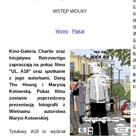
1
WSTĘP WOLNY
1
1
1
Wstęp
Plakat
2
2
2
Kino-Galeria Charlie oraz
0
Inicjatywa Retrovertigo
2
zapraszają na pokaz filmu
2
"UL. A18" oraz spotkanie
R
z jego autorkami, Dang
g
Thu Houng i Marysią
F
Kotowską. Pokaz filmu
zostanie poprzedzony
W
prezentacją fotografii z
Wietnamu autorstwa
1
Marysi Kotowskiej
F
c
P
Tytułowy A18 to wydział