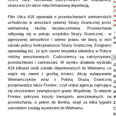
n
straszono ich także natychmiastową deportacją.
p
Z
w
Film Ulica A18 opowiada o przesłuchaniach wietnamskich
w
uchodźców w aresztach polskiej Straży Granicznej przez
j
wietnamską służbę bezpieczeństwa. Przesłuchania
Wa
odbywają się w pokoju urzędnika Straży Granicznej - w
S
agresywnej atmosferze i wbrew prawu nie biorą w nich
m
udziału polscy funkcjonariusze Straży Granicznej. Emigranci
opowiadają też, że tym razem bezpieka odwiedza w Polsce
rodziny aresztowanych. Cudzoziemcy są zatrzymywani,
K
przesłuchiwani i zastraszani. W wyniku działania wydziału
O
A18 kilkaset osób zostało deportowanych do Wietnamu, co
S
wiąże się nawet z groźbą śmierci. Akcję wyłapywania
K
Wietnamczyków wraz z Polską Strażą Graniczną
O
przeprowadza także Frontex, czyli unijna agencja zajmująca
o
się strzeżeniem zewnętrznych granic Wspólnoty. To właśnie
p
Frontex pokrywa koszty transportu aresztowanych: na
W
przesłuchania, a potem do Berlina, skąd za kilka tygodni
Z
samolotem zostają wywiezieni do Wietnamu.
C
K