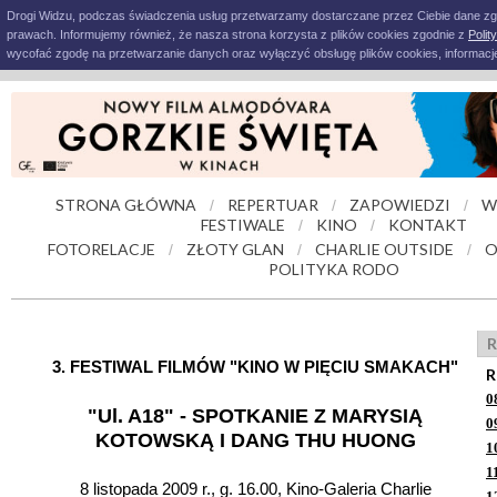
Drogi Widzu, podczas świadczenia usług przetwarzamy dostarczane przez Ciebie dane z
prawach. Informujemy również, że nasza strona korzysta z plików cookies zgodnie z
Polit
wycofać zgodę na przetwarzanie danych oraz wyłączyć obsługę plików cookies, informacje
STRONA GŁÓWNA
REPERTUAR
ZAPOWIEDZI
W
/
/
/
FESTIWALE
KINO
KONTAKT
/
/
FOTORELACJE
ZŁOTY GLAN
CHARLIE OUTSIDE
O
/
/
/
POLITYKA RODO
R
3. FESTIWAL FILMÓW "KINO W PIĘCIU SMAKACH"
R
0
"Ul. A18" - SPOTKANIE Z MARYSIĄ
0
KOTOWSKĄ I DANG THU HUONG
1
1
8 listopada 2009 r., g. 16.00, Kino-Galeria Charlie
1