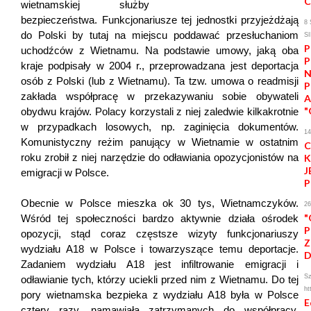
C
wietnamskiej służby
bezpieczeństwa. Funkcjonariusze tej jednostki przyjeżdżają
8 
do Polski by tutaj na miejscu poddawać przesłuchaniom
S
P
uchodźców z Wietnamu. Na podstawie umowy, jaką oba
P
kraje podpisały w 2004 r., przeprowadzana jest deportacja
N
osób z Polski (lub z Wietnamu). Ta tzw. umowa o readmisji
P
zakłada współpracę w przekazywaniu sobie obywateli
"
obydwu krajów. Polacy korzystali z niej zaledwie kilkakrotnie
w przypadkach losowych, np. zaginięcia dokumentów.
1
Komunistyczny reżim panujący w Wietnamie w ostatnim
C
roku zrobił z niej narzędzie do odławiania opozycjonistów na
K
J
emigracji w Polsce.
P
Obecnie w Polsce mieszka ok 30 tys, Wietnamczyków.
2
"
Wśród tej społeczności bardzo aktywnie działa ośrodek
P
opozycji, stąd coraz częstsze wizyty funkcjonariuszy
Z
wydziału A18 w Polsce i towarzyszące temu deportacje.
Zadaniem wydziału A18 jest infiltrowanie emigracji i
Sz
odławianie tych, którzy uciekli przed nim z Wietnamu. Do tej
ht
pory wietnamska bezpieka z wydziału A18 była w Polsce
E
cztery razy, namawiała zatrzymanych do współpracy,