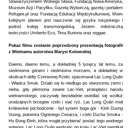
Stowarzyszeniem Wolnego Słowa, Fundacją Nowa Ameryka,
Muzeum Azji i Pacyfiku, Gazetą Wyborczą, gazetą i portalem
Refugee.pl oraz Fundacją Edukacji Międzykulturowej. Moim
kolejnym planem jest nauczenie się języka rosyjskiego i
podróż koleją transmongolską. Jestem miłośniczką
twórczości Umberto Eco, Tima Burtona oraz reggae.
Pokaz filmu zostanie poprzedzony prezentacją fotografii
z Wietnamu autorstwa Marysi Kotowskiej
Dawno, dawno temu, a dokładniej 5 tysięcy lat temu, za
siedmioma górami i siedmioma morzami, a dokładniej w
okolicach delty Czerwonej Rzeki, spacerował Lac Long Quân
- Władca Smok. Działo się to niedługo po stworzeniu ziemi i
nieba, gdy plemiona zwane Lac-Viet, protoplaści narodu
wietnamskiego, zaczynały bezwładnie osiedlać się wzdłuż
urodzajnych brzegów rzeki i siać ryż. Lac Long Quân miał
królewskie pochodzenie - był synem boga gór - Kinh Duong
Vuong, potomka Ognistego Cesarza, i córki Ducha Smoka -
Ho Đong Đinh, która mogła przybierać postać tego wodnego
potwora. Lac Long Quân wędrując po kraju Lac-Viet napotkał