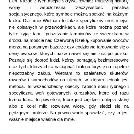
Lien. Każde z tych miejsc skrywa również tragiczną historię
wojny i współczesną rzeczywistość państwa
socjalistycznego, które symbole można spotkać na każdym
kroku. Dla mnie Wietnam to także specyficzny urok miejsc
nie opisanych w przewodnikach, ale które można poznać
tylko żyjąc tam - puszczanie lampionów ze świeczkami w
środku na moście nad Czerwoną Rzeką, kupowanie owoców
morza na porannym bazarze czy codzienne targowanie się o
cenę owoców, których nazw nawet się nie zna po polsku.
Poznaje się dobroć ludzi, którzy pomagają bezinteresowne
oraz tych, którzy chcą naciągnąć białego turystę na zupełnie
niepotrzebny zakup. Wietnam to szaleństwo skuterów,
rowerów i samochodów na ulicach, w którym jednak jest
metoda. To wszechobecny obecny zapach sosu rybnego i
specyficzna woń gotowanych kurczaków, które od razu
trzeba lubić. To powietrze, które jest ciężkie i oblepia skórę
albo z kolei miło rozwiewa włosy, gdy siedzi się na
pędzącym motorze. Na pewno warto sprawdzić, czy to jest
właśnie miejsce właśnie dla mnie.