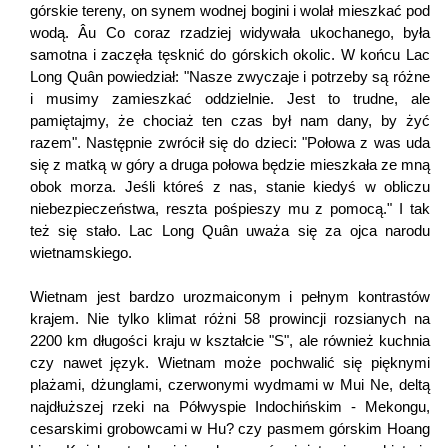
górskie tereny, on synem wodnej bogini i wolał mieszkać pod
wodą. Âu Co coraz rzadziej widywała ukochanego, była
samotna i zaczęła tęsknić do górskich okolic. W końcu Lac
Long Quân powiedział: "Nasze zwyczaje i potrzeby są różne
i musimy zamieszkać oddzielnie. Jest to trudne, ale
pamiętajmy, że chociaż ten czas był nam dany, by żyć
razem". Następnie zwrócił się do dzieci: "Połowa z was uda
się z matką w góry a druga połowa będzie mieszkała ze mną
obok morza. Jeśli któreś z nas, stanie kiedyś w obliczu
niebezpieczeństwa, reszta pośpieszy mu z pomocą." I tak
też się stało. Lac Long Quân uważa się za ojca narodu
wietnamskiego.
Wietnam jest bardzo urozmaiconym i pełnym kontrastów
krajem. Nie tylko klimat różni 58 prowincji rozsianych na
2200 km długości kraju w kształcie "S", ale również kuchnia
czy nawet język. Wietnam może pochwalić się pięknymi
plażami, dżunglami, czerwonymi wydmami w Mui Ne, deltą
najdłuższej rzeki na Półwyspie Indochińskim - Mekongu,
cesarskimi grobowcami w Hu? czy pasmem górskim Hoang