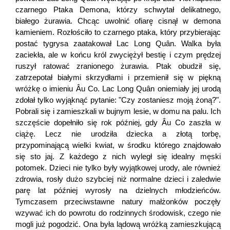
czarnego Ptaka Demona, którzy schwytał delikatnego,
białego żurawia. Chcąc uwolnić ofiarę cisnął w demona
kamieniem. Rozłościło to czarnego ptaka, który przybierając
postać tygrysa zaatakował Lac Long Quân. Walka była
zaciekła, ale w końcu król zwyciężył bestię i czym prędzej
ruszył ratować zranionego żurawia. Ptak obudził się,
zatrzepotał białymi skrzydłami i przemienił się w piękną
wróżkę o imieniu Âu Co. Lac Long Quân oniemiały jej urodą
zdołał tylko wyjąknąć pytanie: "Czy zostaniesz moją żoną?".
Pobrali się i zamieszkali w bujnym lesie, w domu na palu. Ich
szczęście dopełniło się rok później, gdy Âu Co zaszła w
ciążę. Lecz nie urodziła dziecka a złotą torbę,
przypominającą wielki kwiat, w środku którego znajdowało
się sto jaj. Z każdego z nich wyległ się idealny męski
potomek. Dzieci nie tylko były wyjątkowej urody, ale również
zdrowia, rosły dużo szybciej niż normalne dzieci i zaledwie
parę lat później wyrosły na dzielnych młodzieńców.
Tymczasem przeciwstawne natury małżonków poczęły
wzywać ich do powrotu do rodzinnych środowisk, czego nie
mogli już pogodzić. Ona była lądową wróżką zamieszkującą