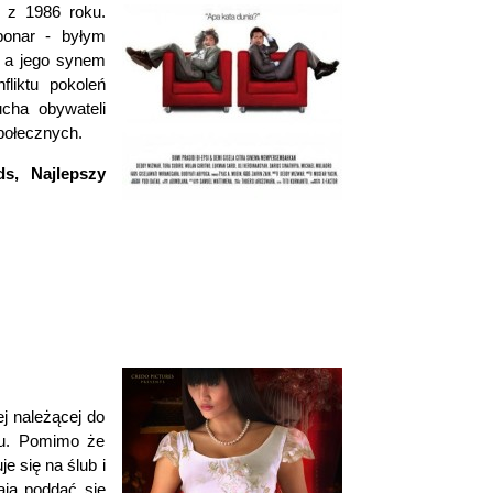
z 1986 roku.
bonar - byłym
, a jego synem
liktu pokoleń
cha obywateli
połecznych.
s, Najlepszy
j należącej do
ku. Pomimo że
e się na ślub i
ają poddać się