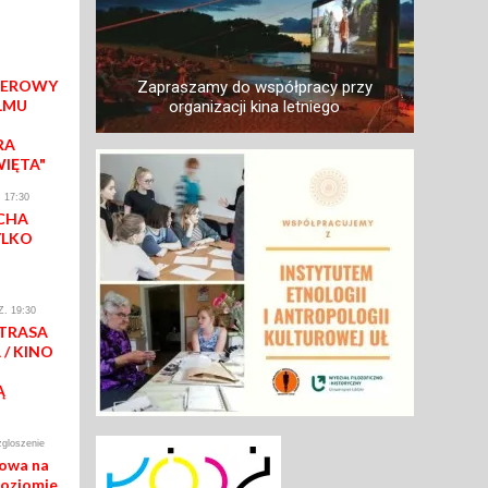
IEROWY
Zapraszamy do współpracy przy
LMU
organizacji kina letniego
RA
WIĘTA"
 17:30
CHA
YLKO
. 19:30
 TRASA
/ KINO
Ą
zgloszenie
mowa na
poziomie