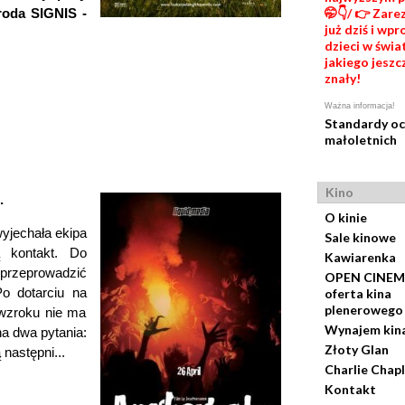
roda SIGNIS -
🤭👇/ 👉 Zare
już dziś i wp
dzieci w świat
jakiego jeszc
znały!
Ważna informacja!
Standardy o
małoletnich
Kino
.
O kinie
yjechała ekipa
Sale kinowe
ą kontakt. Do
Kawiarenka
 przeprowadzić
OPEN CINEM
Po dotarciu na
oferta kina
plenerowego
 wzroku nie ma
Wynajem kin
a dwa pytania:
Złoty Glan
 następni...
Charlie Chapl
Kontakt