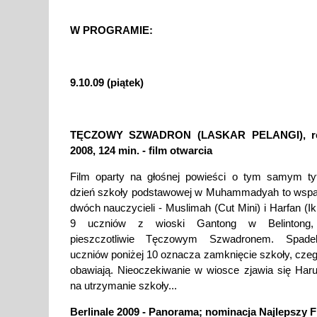
W PROGRAMIE:
9.10.09 (piątek)
TĘCZOWY SZWADRON (LASKAR PELANGI), reż.
2008, 124 min. - film otwarcia
Film oparty na głośnej powieści o tym samym tyt
dzień szkoły podstawowej w Muhammadyah to wspan
dwóch nauczycieli - Muslimah (Cut Mini) i Harfan (I
9 uczniów z wioski Gantong w Belintong,
pieszczotliwie Tęczowym Szwadronem. Spadek
uczniów poniżej 10 oznacza zamknięcie szkoły, cze
obawiają. Nieoczekiwanie w wiosce zjawia się Har
na utrzymanie szkoły...
Berlinale 2009 - Panorama; nominacja Najlepszy F