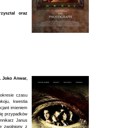
zysztal oraz
 Joko Anwar,
okresie czasu
koju, kwestia
icjant imieniem
się przypadków
nnikarz Janus
e zwolniony z