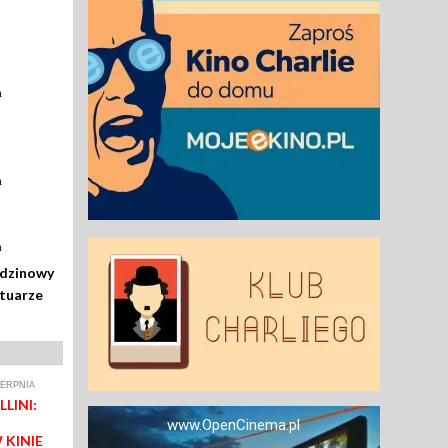
a
a
a
odzinowy
rtuarze
IERPNIA
LINI:
www.OpenCinema.pl
 KINIE