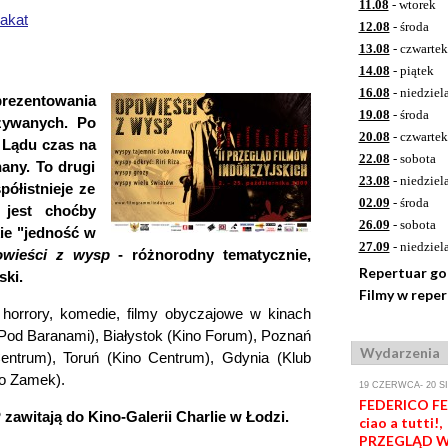
11.08
- wtorek
lakat
12.08
- środa
13.08
- czwartek
14.08
- piątek
16.08
- niedziel
rezentowania
19.08
- środa
zywanych. Po
20.08
- czwartek
 Lądu czas na
22.08
- sobota
nany. To drugi
23.08
- niedziel
półistnieje ze
02.09
- środa
 jest choćby
26.09
- sobota
kie "jedność w
27.09
- niedziel
owieści z wysp
- różnorodny tematycznie,
Repertuar g
ski.
Filmy w repe
orrory, komedie, filmy obyczajowe w kinach
 Pod Baranami), Białystok (Kino Forum), Poznań
Wydarzenia
Centrum), Toruń (Kino Centrum), Gdynia (Klub
no Zamek).
19 CZERWCA- 20 S
FEDERICO FEL
awitają do Kino-Galerii Charlie w Łodzi.
ciao a tutti!,
PRZEGLĄD W