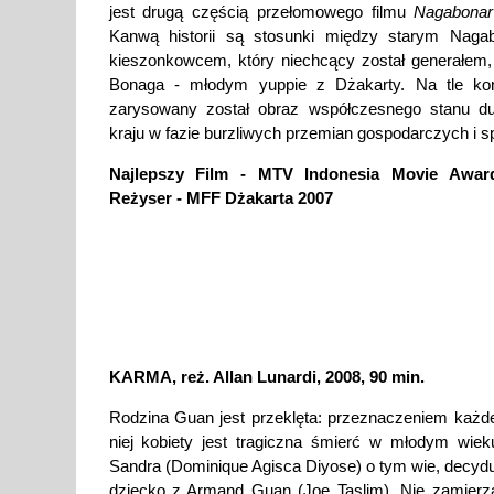
jest drugą częścią przełomowego filmu
Nagabonar
Kanwą historii są stosunki między starym Naga
kieszonkowcem, który niechcący został generałem
Bonaga - młodym yuppie z Dżakarty. Na tle konf
zarysowany został obraz współczesnego stanu du
kraju w fazie burzliwych przemian gospodarczych i s
Najlepszy Film - MTV Indonesia Movie Award
Reżyser - MFF Dżakarta 2007
KARMA, reż. Allan Lunardi, 2008, 90 min.
Rodzina Guan jest przeklęta: przeznaczeniem każde
niej kobiety jest tragiczna śmierć w młodym wie
Sandra (Dominique Agisca Diyose) o tym wie, decyduj
dziecko z Armand Guan (Joe Taslim). Nie zamierz