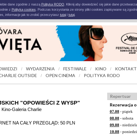
iebie dane zgodnie z naszą
Polityką RODO
. Kliknij aby dowiedzieć się jakie dane przetwarz
godnie z
Polityką cookies
. Podczas korzystania ze strony pliki cookies zapisywane są zgodni
s, informacje jak to zrobić przeczytasz
tutaj
i
tutaj
.
OWIEDZI
WYDARZENIA
FESTIWALE
KINO
KONTAKT
/
/
/
/
CHARLIE OUTSIDE
OPEN CINEMA
POLITYKA RODO
/
/
Repertuar
JSKICH "OPOWIEŚCI Z WYSP"
Rezerwacja o
, Kino-Galeria Charlie
07.08
- piątek
08.08
- sobota
, KARNET NA CAŁY PRZEGLĄD: 50 PLN
09.08
- niedziel
10.08
- poniedzi