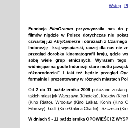
Wstęp
P
Fundacja
FilmGramm
przyzwyczaiła nas do p
filmów nigdzie w Polsce dotychczas nie poka
czwartej już
AfryKamerze
i obrazach z Czarnego
Indonezję - kraj wyspiarski, raczej dla nas nie z
przegląd dorobku kinematografii kraju, gdzie ws
sobą wiele grup etnicznych. Wyrazem tego
widniejące na godle Indonezji stare motto jawajs
różnorodności". I taki też będzie przegląd
Op
formalnie i prezentowany w różnych miastach Pol
Od
2 do 11 października 2009
pokazane zostaną h
takich miast jak Warszawa (Kinoteka), Kraków (Kino
(Kino Rialto), Wrocław (Kino Lalka), Konin (Kino 
Filmowy), Łódź (Kino-Galeria Charlie) i Szczecin (Ki
W dniach 9 - 11 października OPOWIEŚCI Z WYSP z