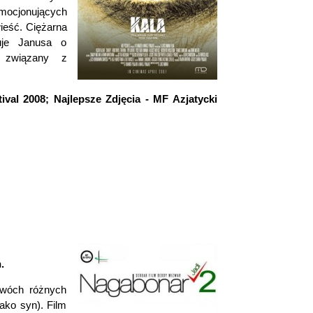
 emocjonujących
wieść.
Ciężarna
uje Janusa o
ć związany z
ival 2008; Najlepsze Zdjęcia - MF Azjatycki
.
dwóch różnych
jako syn). Film