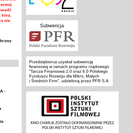
zerwuj
rowadź
 kina,
ze nie
Subwencja
chrony
Przedsiębiorca uzyskał subwencję
finansową w ramach programu rządowego
"Tarcza Finansowa 2.0 oraz 6.0 Polskiego
Funduszu Rozwoju dla Mikro, Małych
i Średnich Firm", udzieloną przez PFR S.A.
A -
a
in