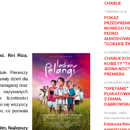
CHARLIE
7 SIERPNIA 18:30
POKAZ
PRZEDPREM
NOWEGO FI
PEDRO
ALMODOVA
"GORZKIE Ś
14 SIERPNIA GODZ.
 Riri Riza,
CHARLIE KO
KOBIETY "T
JEDNA NOC"
ule. Pierwszy
PREMIERA
iały dzień dla
26 WRZEŚNIA GODZ
kranagara) oraz
"OPĘTANIE"
 nazywanych
PLAKATOWA 
 liczebności
Z DIANĄ
DĄBROWSK
go się wszyscy
un, co pozwala
Szczegóły i zapisy:
https://panel.nhef.pl/
Edukacja fil
ilm, Najlepszy
najwyższym 