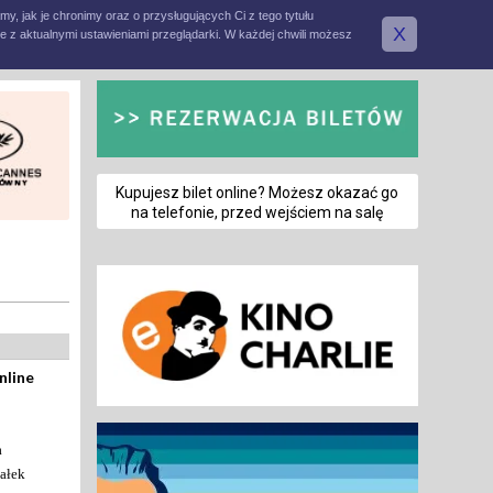
amy, jak je chronimy oraz o przysługujących Ci z tego tytułu
X
e z aktualnymi ustawieniami przeglądarki. W każdej chwili możesz
Kupujesz bilet online? Możesz okazać go
na telefonie, przed wejściem na salę
nline
a
ałek