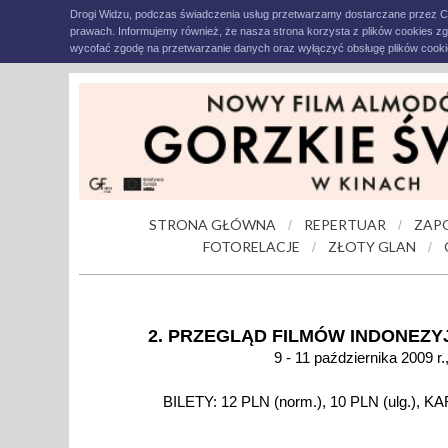
Drogi Widzu, podczas świadczenia usług przetwarzamy dostarczane przez C
prawach. Informujemy również, że nasza strona korzysta z plików cookies z
wycofać zgodę na przetwarzanie danych oraz wyłączyć obsługę plików cookie
STRONA GŁÓWNA
REPERTUAR
ZAP
/
/
FOTORELACJE
ZŁOTY GLAN
/
/
2. PRZEGLĄD FILMÓW INDONEZY
9 - 11 października 2009 r.
BILETY: 12 PLN (norm.), 10 PLN (ulg.)