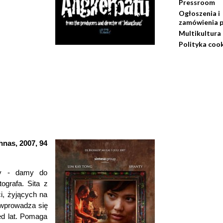
Pressroom
Ogłoszenia i
zamówienia p
Multikultura
Polityka coo
as, 2007, 94
ity - damy do
ografa. Sita z
i, żyjących na
 wprowadza się
zed lat. Pomaga