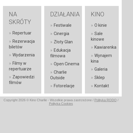
NA
DZIAŁANIA
KINO
SKRÓTY
»
»
Festiwale
O kinie
»
Repertuar
»
»
Cinergia
Sale
kinowe
»
Rezerwacja
»
Złoty Glan
»
biletów
Kawiarenka
»
Edukacja
»
Wydarzenia
»
Wynajem
filmowa
kina
»
Filmy w
»
Open Cinema
»
repertuarze
Galeria
»
Charlie
»
Zapowiedzi
»
Sklep
Outside
filmów
»
»
Fotorelacje
Kontakt
Copyright 2026 © Kino Charlie - Wszelkie prawa zastrzeżone /
Polityka RODO
/
Polityka Cookies