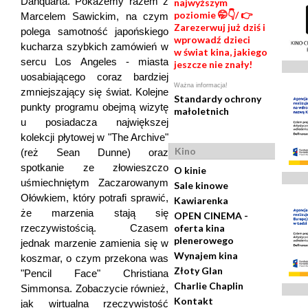
Danquarta. Pokażemy razem z
najwyższym
poziomie 🤭👇/ 👉
Marcelem Sawickim, na czym
Zarezerwuj już dziś i
polega samotność japońskiego
wprowadź dzieci
kucharza szybkich zamówień w
w świat kina, jakiego
sercu Los Angeles - miasta
jeszcze nie znały!
uosabiającego coraz bardziej
Ważna informacja!
zmniejszający się świat. Kolejne
Standardy ochrony
punkty programu obejmą wizytę
małoletnich
u posiadacza największej
kolekcji płytowej w "The Archive"
Kino
(reż Sean Dunne) oraz
spotkanie ze złowieszczo
O kinie
uśmiechniętym Zaczarowanym
Sale kinowe
Ołówkiem, który potrafi sprawić,
Kawiarenka
że marzenia stają się
OPEN CINEMA -
rzeczywistością. Czasem
oferta kina
plenerowego
jednak marzenie zamienia się w
Wynajem kina
koszmar, o czym przekona was
Złoty Glan
"Pencil Face" Christiana
Charlie Chaplin
Simmonsa. Zobaczycie również,
Kontakt
jak wirtualna rzeczywistość