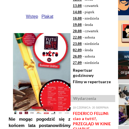
13.08
- czwartek
14.08
- piątek
Wstęp
Plakat
16.08
- niedziela
19.08
- środa
20.08
- czwartek
22.08
- sobota
23.08
- niedziela
02.09
- środa
ww
26.09
- sobota
27.09
- niedziela
Repertuar
orga
godzinowy
Filmy w repertuarze
Wydarzenia
19 CZERWCA- 20 SIERPNIA
FEDERICO FELLINI:
ciao a tutti!,
Nie mogąc pogodzić się z
PRZEGLĄD W KINIE
końcem lata postanowiliśmy
CHARLIE