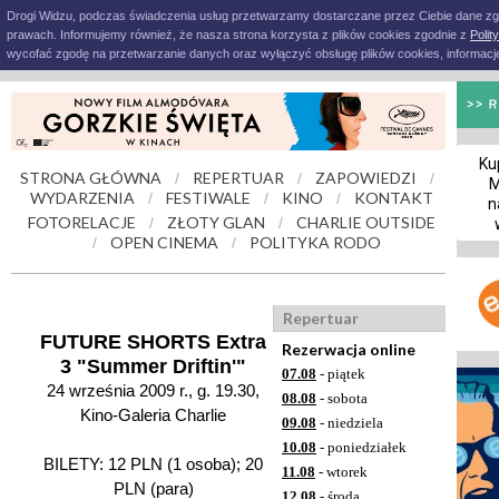
Drogi Widzu, podczas świadczenia usług przetwarzamy dostarczane przez Ciebie dane z
prawach. Informujemy również, że nasza strona korzysta z plików cookies zgodnie z
Polit
wycofać zgodę na przetwarzanie danych oraz wyłączyć obsługę plików cookies, informacje
Ku
STRONA GŁÓWNA
REPERTUAR
ZAPOWIEDZI
/
/
/
M
WYDARZENIA
FESTIWALE
KINO
KONTAKT
/
/
/
n
FOTORELACJE
ZŁOTY GLAN
CHARLIE OUTSIDE
/
/
OPEN CINEMA
POLITYKA RODO
/
/
Repertuar
FUTURE SHORTS Extra
Rezerwacja online
3 "Summer Driftin'"
07.08
- piątek
24 września 2009 r., g. 19.30,
08.08
- sobota
Kino-Galeria Charlie
09.08
- niedziela
10.08
- poniedziałek
BILETY: 12 PLN (1 osoba); 20
11.08
- wtorek
PLN (para)
12.08
- środa