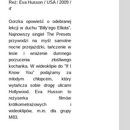
Reż: Eva Husson / USA / 2009 /
4'
Gorzka opowieść o odebranej
lekcji w duchu "Billy'ego Elliota".
Najnowszy singiel The Presets
przywodzi na myśl samotne
nocne przejażdżki, tańczenie w
lesie i wrażenie dumnego
porzucenia złośliwego
kochanka. W wideoklipie do "If I
Know You" podążamy za
młodym chłopcem, który
wytańcza sobie drogę ulicami
Hollywood. Eva Husson to
reżyserka filmów
krótkometrażowych i
wideoklipów, m.in. dla grupy
M83.