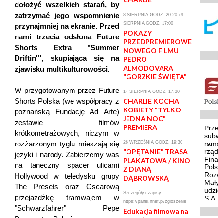
dołożyć wszelkich starań, by
zatrzymać jego wspomnienie
8 SIERPNIA GODZ. 20:20 i 9
SIERPNIA GODZ. 17:00
przynajmniej na ekranie. Przed
POKAZY
nami trzecia odsłona Future
PRZEDPREMIEROWE
Shorts Extra "Summer
NOWEGO FILMU
Driftin'", skupiająca się na
PEDRO
ALMODOVARA
zjawisku multikulturowości.
"GORZKIE ŚWIĘTA"
W przygotowanym przez Future
14 SIERPNIA GODZ. 17:30
Shorts Polska (we współpracy z
CHARLIE KOCHA
KOBIETY "TYLKO
poznańską Fundację Ad Arte)
JEDNA NOC"
zestawie filmów
PREMIERA
Prze
krótkometrażowych, niczym w
sub
rozżarzonym tyglu mieszają się
26 WRZEŚNIA GODZ. 19:30
ram
"OPĘTANIE" TRASA
rzą
języki i narody. Zabierzemy was
Fina
PLAKATOWA / KINO
na taneczny spacer ulicami
Pol
Z DIANĄ
Rozw
Hollywood w teledysku grupy
DĄBROWSKĄ
Mały
The Presets oraz Oscarową
udzi
Szczegóły i zapisy:
przejażdżkę tramwajem w
S.A.
https://panel.nhef.pl/zgloszenie
"Schwarzfahrer" Pepe
Edukacja filmowa na