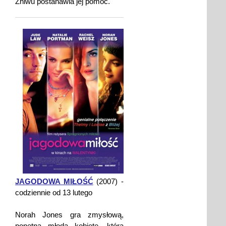
Zhiwu postanawia jej pomóc.
JAGODOWA MIŁOŚĆ
(2007) -
codziennie od 13 lutego
Norah Jones gra zmysłową,
ponętną młodą kobietę, która