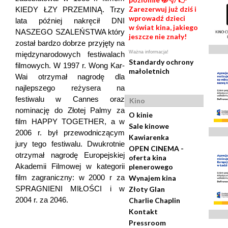
Zarezerwuj już dziś i
KIEDY ŁZY PRZEMINĄ. Trzy
wprowadź dzieci
lata później nakręcił DNI
w świat kina, jakiego
NASZEGO SZALEŃSTWA który
jeszcze nie znały!
został bardzo dobrze przyjęty na
Ważna informacja!
międzynarodowych festiwalach
Standardy ochrony
filmowych. W 1997 r. Wong Kar-
małoletnich
Wai otrzymał nagrodę dla
najlepszego reżysera na
festiwalu w Cannes oraz
Kino
nominację do Złotej Palmy za
O kinie
film HAPPY TOGETHER, a w
Sale kinowe
2006 r. był przewodniczącym
Kawiarenka
jury tego festiwalu. Dwukrotnie
OPEN CINEMA -
otrzymał nagrodę Europejskiej
oferta kina
Akademii Filmowej w kategorii
plenerowego
film zagraniczny: w 2000 r za
Wynajem kina
SPRAGNIENI MIŁOŚCI i w
Złoty Glan
2004 r. za 2046.
Charlie Chaplin
Kontakt
Pressroom