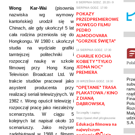
8 SIERPNIA GODZ. 20:20 i 9
Wong Kar-Wai
(pisownia
SIERPNIA GODZ. 17:00
POKAZY
nazwiska wg wymowy
PRZEDPREMIEROWE
kantońskiej) urodził się w
NOWEGO FILMU
Chinach, ale gdy ukończył 5 lat
PEDRO
cała rodzina przeniosła się do
ALMODOVARA
"GORZKIE ŚWIĘTA"
Hongkongu. W 1980 r. ukończył
studia na wydziale grafiki
14 SIERPNIA GODZ. 17:30
tamtejszej politechniki i
CHARLIE KOCHA
rozpoczął naukę w szkole
KOBIETY "TYLKO
JEDNA NOC"
filmowej przy Hong Kong
PREMIERA
Television Broadcast Ltd. W
Prze
trakcie studiów pracował jako
26 WRZEŚNIA GODZ. 19:30
sub
"OPĘTANIE" TRASA
asystent producenta przy
ram
PLAKATOWA / KINO
rzą
realizacji seriali telewizyjnych. W
Z DIANĄ
Fina
1982 r. Wong opuścił telewizję i
DĄBROWSKĄ
Pol
rozpoczął pracę jako niezależny
Rozw
Mały
Szczegóły i zapisy:
scenarzysta. W ciągu 5
udzi
https://panel.nhef.pl/zgloszenie
kolejnych lat napisał około 10
S.A.
Edukacja filmowa na
scenariuszy. Jako reżyser
najwyższym
zadebiutował w 1988 r. filmem
poziomie 🤭👇/ 👉