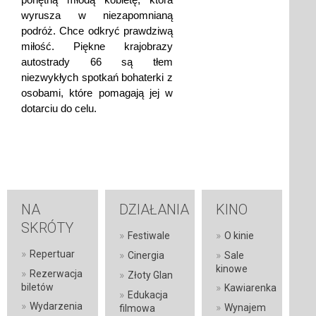
wyrusza w niezapomnianą
podróż. Chce odkryć prawdziwą
miłość. Piękne krajobrazy
autostrady 66 są tłem
niezwykłych spotkań bohaterki z
osobami, które pomagają jej w
dotarciu do celu.
NA
DZIAŁANIA
KINO
SKRÓTY
»
»
Festiwale
O kinie
»
Repertuar
»
»
Cinergia
Sale
kinowe
»
Rezerwacja
»
Złoty Glan
»
biletów
Kawiarenka
»
Edukacja
»
Wydarzenia
»
Wynajem
filmowa