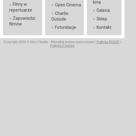
kina
»
Filmy w
»
Open Cinema
»
repertuarze
Galeria
»
Charlie
»
Zapowiedzi
»
Sklep
Outside
filmów
»
»
Fotorelacje
Kontakt
Copyright 2026 © Kino Charlie - Wszelkie prawa zastrzeżone /
Polityka RODO
/
Polityka Cookies