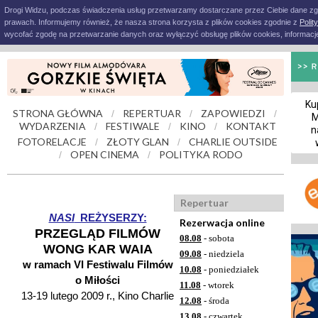
Drogi Widzu, podczas świadczenia usług przetwarzamy dostarczane przez Ciebie dane z
prawach. Informujemy również, że nasza strona korzysta z plików cookies zgodnie z
Polit
wycofać zgodę na przetwarzanie danych oraz wyłączyć obsługę plików cookies, informacje
Ku
STRONA GŁÓWNA
REPERTUAR
ZAPOWIEDZI
/
/
/
M
WYDARZENIA
FESTIWALE
KINO
KONTAKT
/
/
/
n
FOTORELACJE
ZŁOTY GLAN
CHARLIE OUTSIDE
/
/
OPEN CINEMA
POLITYKA RODO
/
/
Repertuar
NASI
REŻYSERZY:
Rezerwacja online
PRZEGLĄD FILMÓW
08.08
- sobota
WONG KAR WAIA
09.08
- niedziela
w ramach VI Festiwalu Filmów
10.08
- poniedziałek
o Miłości
11.08
- wtorek
13-19 lutego 2009 r., Kino Charlie
12.08
- środa
13.08
- czwartek