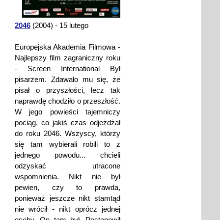
2046
(2004) - 15 lutego
Europejska Akademia Filmowa -
Najlepszy film zagraniczny roku
- Screen International Był
pisarzem. Zdawało mu się, że
pisał o przyszłości, lecz tak
naprawdę chodziło o przeszłość.
W jego powieści tajemniczy
pociąg, co jakiś czas odjeżdżał
do roku 2046. Wszyscy, którzy
się tam wybierali robili to z
jednego powodu... chcieli
odzyskać utracone
wspomnienia. Nikt nie był
pewien, czy to prawda,
ponieważ jeszcze nikt stamtąd
nie wrócił - nikt oprócz jednej
osoby. On tam był. Postanowił