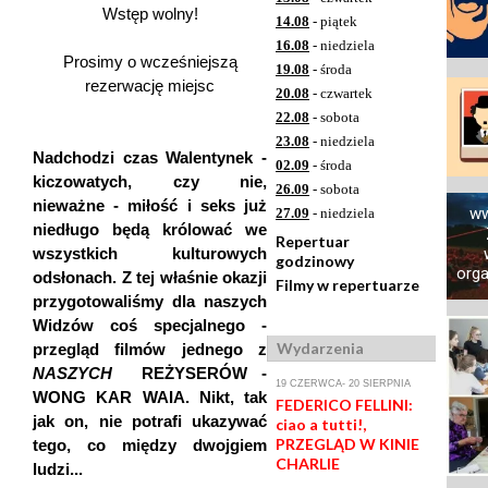
Wstęp wolny!
14.08
- piątek
16.08
- niedziela
Prosimy o wcześniejszą
19.08
- środa
rezerwację miejsc
20.08
- czwartek
22.08
- sobota
23.08
- niedziela
Nadchodzi czas Walentynek -
02.09
- środa
kiczowatych, czy nie,
26.09
- sobota
nieważne - miłość i seks już
ww
27.09
- niedziela
niedługo będą królować we
Repertuar
wszystkich kulturowych
godzinowy
orga
odsłonach. Z tej właśnie okazji
Filmy w repertuarze
przygotowaliśmy dla naszych
Widzów coś specjalnego -
Wydarzenia
przegląd filmów jednego z
NASZYCH
REŻYSERÓW -
19 CZERWCA- 20 SIERPNIA
WONG KAR WAIA. Nikt, tak
FEDERICO FELLINI:
jak on, nie potrafi ukazywać
ciao a tutti!,
PRZEGLĄD W KINIE
tego, co między dwojgiem
CHARLIE
ludzi...