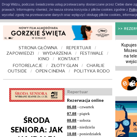
Drogi Widzu, podczas świadczenia usług przetwarzamy dostarczane przez Ciebie dane z
prawach. Informujemy również, że nasza strona korzysta z plików cookies zgodnie z
Polit
wycofać zgodę na przetwarzanie danych oraz wyłączyć obsługę plików cookies, informacje
Kupujesz
STRONA GŁÓWNA
REPERTUAR
/
/
Możes
ZAPOWIEDZI
WYDARZENIA
FESTIWALE
/
/
/
na tel
KINO
KONTAKT
/
wejśc
FOTORELACJE
ZŁOTY GLAN
CHARLIE
/
/
OUTSIDE
OPEN CINEMA
POLITYKA RODO
/
/
Repertuar
Rezerwacja online
06.08
- czwartek
07.08
- piątek
ŚRODA
08.08
- sobota
09.08
- niedziela
SENIORA: JAK
10.08
- poniedziałek