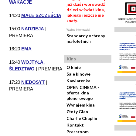
WAKACJE
już dziś i wprowadź
dzieci w świat kina,
jakiego jeszcze nie
14:20
MAŁE SZCZĘŚCIA
znały!
15:00
NADZIEJA
|
Ważna informacja!
PREMIERA
Standardy ochrony
małoletnich
16:20
EMA
Kino
16:40
WOJTYŁA.
O kinie
ŚLEDZTWO
| PREMIERA
Sale kinowe
Kawiarenka
17:20
NIEDOSYT
|
OPEN CINEMA -
PREMIERA
oferta kina
plenerowego
Wynajem kina
Złoty Glan
Charlie Chaplin
Kontakt
Pressroom