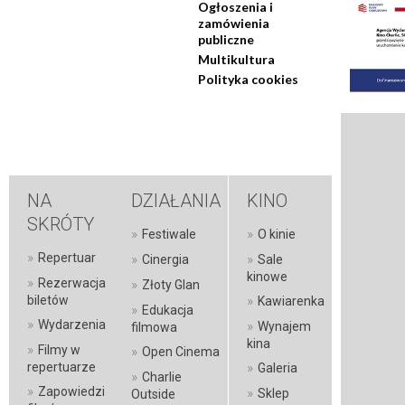
Ogłoszenia i
zamówienia
publiczne
Multikultura
Polityka cookies
NA
DZIAŁANIA
KINO
SKRÓTY
»
»
Festiwale
O kinie
»
Repertuar
»
»
Cinergia
Sale
kinowe
»
Rezerwacja
»
Złoty Glan
»
biletów
Kawiarenka
»
Edukacja
»
Wydarzenia
»
Wynajem
filmowa
kina
»
Filmy w
»
Open Cinema
»
repertuarze
Galeria
»
Charlie
»
Zapowiedzi
»
Sklep
Outside