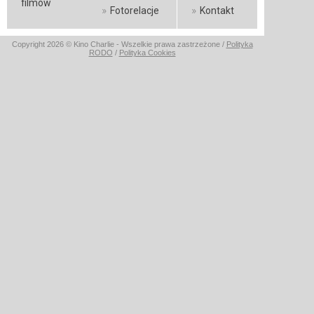
filmów
»
»
Fotorelacje
Kontakt
Copyright 2026 © Kino Charlie - Wszelkie prawa zastrzeżone /
Polityka
RODO
/
Polityka Cookies