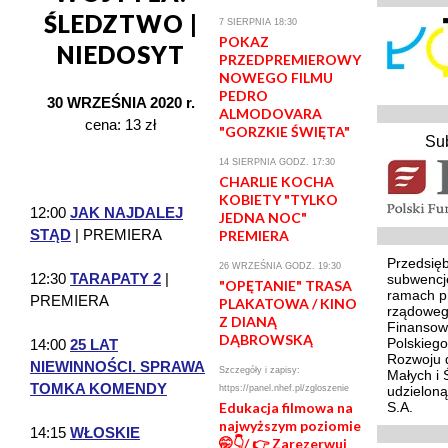
ŚLEDZTWO |
7 SIERPNIA 18:30
POKAZ
NIEDOSYT
PRZEDPREMIEROWY
NOWEGO FILMU
PEDRO
30 WRZEŚNIA 2020 r.
ALMODOVARA
cena: 13 zł
"GORZKIE ŚWIĘTA"
Su
14 SIERPNIA GODZ. 17:30
CHARLIE KOCHA
KOBIETY "TYLKO
12:00
JAK NAJDALEJ
JEDNA NOC"
STĄD
| PREMIERA
PREMIERA
Przedsięb
26 WRZEŚNIA GODZ. 19:30
12:30
TARAPATY 2
|
subwencj
"OPĘTANIE" TRASA
ramach p
PREMIERA
PLAKATOWA / KINO
rządoweg
Z DIANĄ
Finansowa
DĄBROWSKĄ
Polskieg
14:00
25 LAT
Rozwoju d
NIEWINNOŚCI. SPRAWA
Szczegóły i zapisy:
Małych i 
TOMKA KOMENDY
https://panel.nhef.pl/zgloszenie
udzielon
Edukacja filmowa na
S.A.
najwyższym poziomie
14:15
WŁOSKIE
🤭👇/ 👉 Zarezerwuj