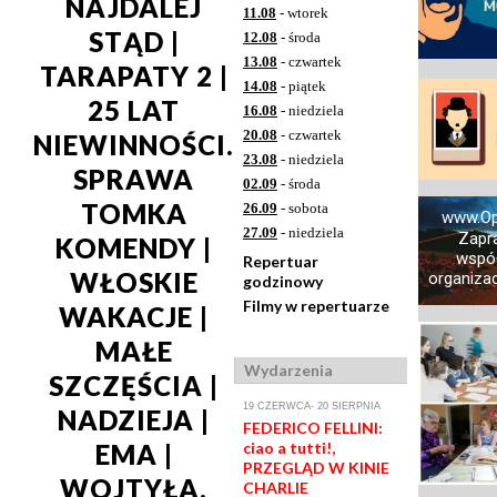
NAJDALEJ
11.08
- wtorek
STĄD |
12.08
- środa
13.08
- czwartek
TARAPATY 2 |
14.08
- piątek
25 LAT
16.08
- niedziela
20.08
- czwartek
NIEWINNOŚCI.
23.08
- niedziela
SPRAWA
02.09
- środa
TOMKA
26.09
- sobota
www.Op
27.09
- niedziela
Zapr
KOMENDY |
współ
Repertuar
WŁOSKIE
organizac
godzinowy
Filmy w repertuarze
WAKACJE |
MAŁE
Wydarzenia
SZCZĘŚCIA |
19 CZERWCA- 20 SIERPNIA
NADZIEJA |
FEDERICO FELLINI:
ciao a tutti!,
EMA |
PRZEGLĄD W KINIE
WOJTYŁA.
CHARLIE