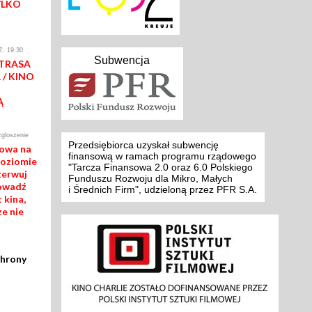
YLKO
. 19:30
Subwencja
 TRASA
/ KINO
Ą
zgloszenie
Przedsiębiorca uzyskał subwencję
mowa na
finansową w ramach programu rządowego
poziomie
"Tarcza Finansowa 2.0 oraz 6.0 Polskiego
zerwuj
Funduszu Rozwoju dla Mikro, Małych
rowadź
i Średnich Firm", udzieloną przez PFR S.A.
 kina,
ze nie
chrony