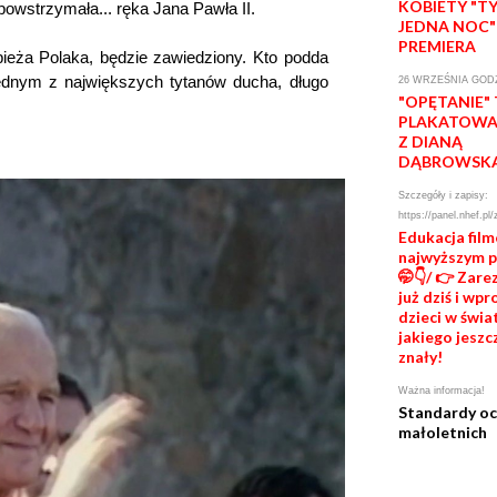
KOBIETY "T
owstrzymała... ręka Jana Pawła II.
JEDNA NOC"
PREMIERA
apieża Polaka, będzie zawiedziony. Kto podda
jednym z największych tytanów ducha, długo
26 WRZEŚNIA GODZ
"OPĘTANIE"
PLAKATOWA 
Z DIANĄ
DĄBROWSK
Szczegóły i zapisy:
https://panel.nhef.pl/
Edukacja fil
najwyższym 
🤭👇/ 👉 Zare
już dziś i wp
dzieci w świat
jakiego jeszc
znały!
Ważna informacja!
Standardy o
małoletnich