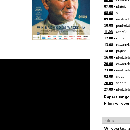
07.08
- piątek
08.08
- sobota
09.08
- niedziel
10.08
- poniedzi
11.08
- wtorek
12.08
- środa
13.08
- czwartek
14.08
- piątek
16.08
- niedziel
20.08
- czwartek
23.08
- niedziel
02.09
- środa
26.09
- sobota
27.09
- niedziel
Repertuar g
Filmy w repe
Filmy
W repertuar