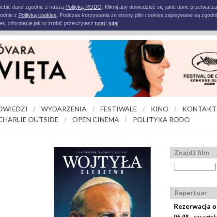
iebie dane zgodnie z naszą
Polityką RODO
. Kliknij aby dowiedzieć się jakie dane przetwarz
godnie z
Polityką cookies
. Podczas korzystania ze strony pliki cookies zapisywane są zgodni
s, informacje jak to zrobić przeczytasz
tutaj
i
tutaj
.
OWIEDZI
WYDARZENIA
FESTIWALE
KINO
KONTAKT
/
/
/
/
CHARLIE OUTSIDE
OPEN CINEMA
POLITYKA RODO
/
/
Znajdź film
Repertuar
Rezerwacja o
06.08
- czwartek