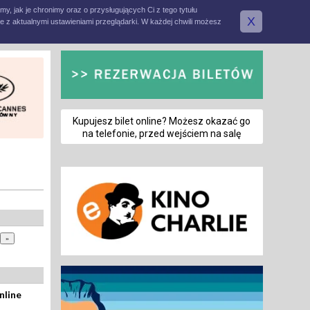
amy, jak je chronimy oraz o przysługujących Ci z tego tytułu
X
e z aktualnymi ustawieniami przeglądarki. W każdej chwili możesz
Kupujesz bilet online? Możesz okazać go
na telefonie, przed wejściem na salę
nline