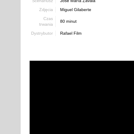
Scenariusz
José María Zavala
Zdjęcia
Miguel Gilaberte
Czas
80 minut
trwania
Dystrybutor
Rafael Film