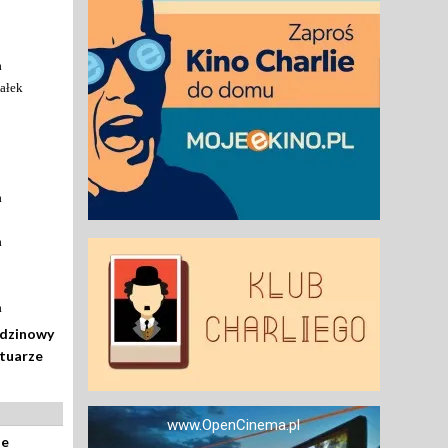
a
ałek
a
a
a
odzinowy
rtuarze
www.OpenCinema.pl
ze