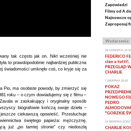
Zapowiedzi
Filmy od A do
Najnowsze op
Zaproponuj f
Wydarzenia
19 CZERWCA- 20 S
wany tak często jak on. Nikt wcześniej nie
FEDERICO FEL
ciao a tutti!,
jtyła to prawdopodobnie najbardziej publiczna
PRZEGLĄD W
nej świadomości umknęło coś, co kryje się za
CHARLIE
7 SIERPNIA 18:30
POKAZ
ca Pio, ma osobiste powody, by zmierzyć się
PRZEDPREM
981 roku – o czym dowiadujemy się z filmu –
NOWEGO FI
. Zavala w zaskakujący i oryginalny sposób
PEDRO
wszyscy biografowie kończą swoje dzieła –
ALMODOVA
"GORZKIE Ś
jeszcze ciekawszą opowieść. Przesłuchuje
awiennictwa świętego papieża: mężczyznę,
14 SIERPNIA GODZ.
cą już „po tamtej stronie” czy niedoszłą
CHARLIE KO