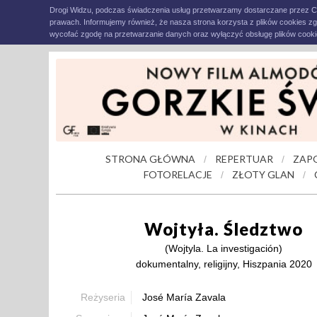
Drogi Widzu, podczas świadczenia usług przetwarzamy dostarczane przez C
prawach. Informujemy również, że nasza strona korzysta z plików cookies z
wycofać zgodę na przetwarzanie danych oraz wyłączyć obsługę plików cookie
STRONA GŁÓWNA
REPERTUAR
ZAP
/
/
FOTORELACJE
ZŁOTY GLAN
/
/
Wojtyła. Śledztwo
(Wojtyla. La investigación)
dokumentalny, religijny, Hiszpania 2020
Reżyseria
José María Zavala