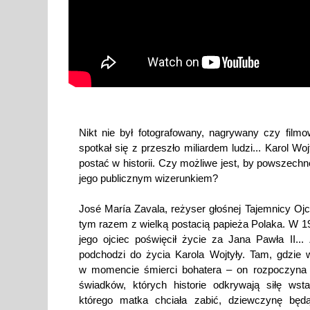
Nikt nie był fotografowany, nagrywany czy filmo
spotkał się z przeszło miliardem ludzi... Karol Wo
postać w historii. Czy możliwe jest, by powszech
jego publicznym wizerunkiem?
José María Zavala, reżyser głośnej Tajemnicy Oj
tym razem z wielką postacią papieża Polaka. W 1
jego ojciec poświęcił życie za Jana Pawła II..
podchodzi do życia Karola Wojtyły. Tam, gdzie 
w momencie śmierci bohatera – on rozpoczyna 
świadków, których historie odkrywają siłę wst
którego matka chciała zabić, dziewczynę będą