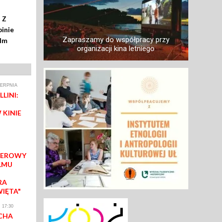
 Z
inie
Zapraszamy do współpracy przy
ilm
organizacji kina letniego
IERPNIA
LINI:
 KINIE
IEROWY
LMU
RA
WIĘTA"
 17:30
CHA