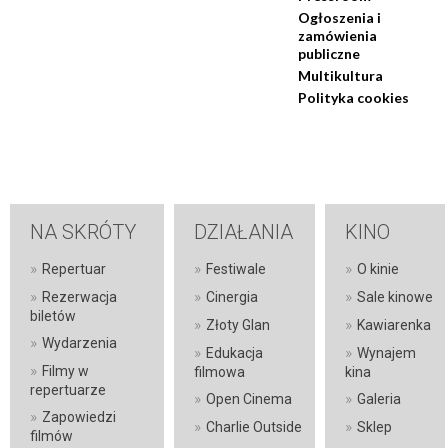
Ogłoszenia i
zamówienia
publiczne
Multikultura
Polityka cookies
NA SKRÓTY
DZIAŁANIA
KINO
»
»
»
Repertuar
Festiwale
O kinie
»
»
»
Rezerwacja
Cinergia
Sale kinowe
biletów
»
»
Złoty Glan
Kawiarenka
»
Wydarzenia
»
»
Edukacja
Wynajem
»
Filmy w
filmowa
kina
repertuarze
»
»
Open Cinema
Galeria
»
Zapowiedzi
»
»
Charlie Outside
Sklep
filmów