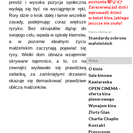
poziomie 🤭👇/ 👉
prestiż i wysoka pozycja społeczna
Zarezerwuj już dziś i
wydają się być na wyciągnięcie ręki,
wprowadź dzieci
Rory idzie o krok dalej i łamie wszelkie
w świat kina, jakiego
zasady, podejmując coraz większe
jeszcze nie znały!
ryzyko. Bez skrupułów dążąc do
Ważna informacja!
swojego celu, wpada w spiralę kłamstw,
Standardy ochrony
a w pozornie idealnym życiu
małoletnich
małżeńskim zaczynają pojawiać się
rysy. Wielki dom obnaża wzajemnie
Kino
skrywane tajemnice, a to, co na
zewnątrz wydawało się prawdziwą
O kinie
sielanką, za zamkniętymi drzwiami
Sale kinowe
okazuje się demaskować prawdziwe
Kawiarenka
oblicza małżonków.
OPEN CINEMA -
oferta kina
plenerowego
Wynajem kina
Złoty Glan
Charlie Chaplin
Kontakt
Pressroom