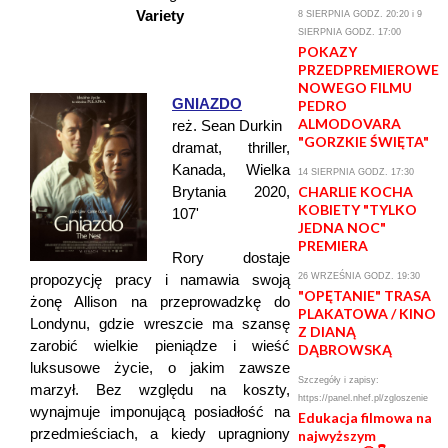
Variety
8 SIERPNIA GODZ. 20:20 i 9
SIERPNIA GODZ. 17:00
POKAZY
PRZEDPREMIEROWE
NOWEGO FILMU
GNIAZDO
PEDRO
ALMODOVARA
reż. Sean Durkin
"GORZKIE ŚWIĘTA"
dramat, thriller,
Kanada, Wielka
14 SIERPNIA GODZ. 17:30
Brytania 2020,
CHARLIE KOCHA
KOBIETY "TYLKO
107'
JEDNA NOC"
PREMIERA
Rory dostaje
propozycję pracy i namawia swoją
26 WRZEŚNIA GODZ. 19:30
"OPĘTANIE" TRASA
żonę Allison na przeprowadzkę do
PLAKATOWA / KINO
Londynu, gdzie wreszcie ma szansę
Z DIANĄ
zarobić wielkie pieniądze i wieść
DĄBROWSKĄ
luksusowe życie, o jakim zawsze
Szczegóły i zapisy:
marzył. Bez względu na koszty,
https://panel.nhef.pl/zgloszenie
wynajmuje imponującą posiadłość na
Edukacja filmowa na
przedmieściach, a kiedy upragniony
najwyższym