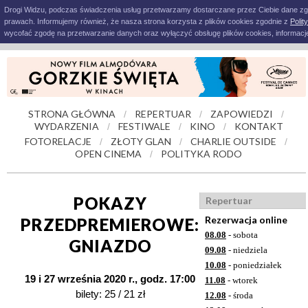
Drogi Widzu, podczas świadczenia usług przetwarzamy dostarczane przez Ciebie dane z
prawach. Informujemy również, że nasza strona korzysta z plików cookies zgodnie z
Polit
wycofać zgodę na przetwarzanie danych oraz wyłączyć obsługę plików cookies, informacje
STRONA GŁÓWNA
REPERTUAR
ZAPOWIEDZI
/
/
/
WYDARZENIA
FESTIWALE
KINO
KONTAKT
/
/
/
FOTORELACJE
ZŁOTY GLAN
CHARLIE OUTSIDE
/
/
/
OPEN CINEMA
POLITYKA RODO
/
POKAZY
Repertuar
Rezerwacja online
PRZEDPREMIEROWE:
08.08
- sobota
GNIAZDO
09.08
- niedziela
10.08
- poniedziałek
19 i 27 września 2020 r., godz. 17:00
11.08
- wtorek
bilety: 25 / 21 zł
12.08
- środa