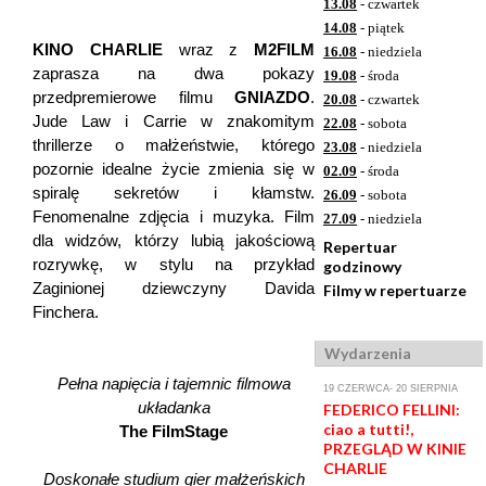
13.08
- czwartek
14.08
- piątek
KINO CHARLIE
wraz z
M2FILM
16.08
- niedziela
zaprasza na dwa pokazy
19.08
- środa
przedpremierowe filmu
GNIAZDO
.
20.08
- czwartek
Jude Law i Carrie w znakomitym
22.08
- sobota
thrillerze o małżeństwie, którego
23.08
- niedziela
pozornie idealne życie zmienia się w
02.09
- środa
spiralę sekretów i kłamstw.
26.09
- sobota
Fenomenalne zdjęcia i muzyka. Film
27.09
- niedziela
dla widzów, którzy lubią jakościową
Repertuar
rozrywkę, w stylu na przykład
godzinowy
Zaginionej dziewczyny Davida
Filmy w repertuarze
Finchera.
Wydarzenia
Pełna napięcia i tajemnic filmowa
19 CZERWCA- 20 SIERPNIA
układanka
FEDERICO FELLINI:
ciao a tutti!,
The FilmStage
PRZEGLĄD W KINIE
CHARLIE
Doskonałe studium gier małżeńskich