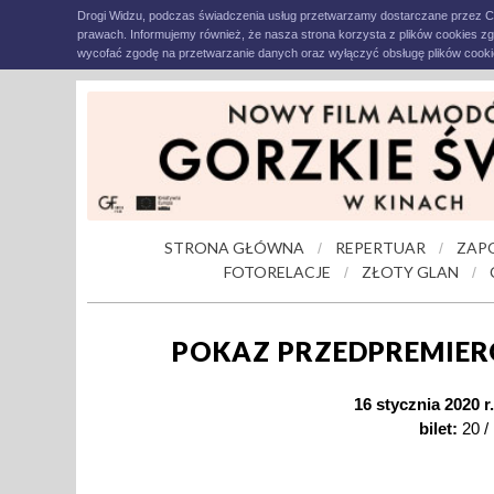
Drogi Widzu, podczas świadczenia usług przetwarzamy dostarczane przez C
prawach. Informujemy również, że nasza strona korzysta z plików cookies z
wycofać zgodę na przetwarzanie danych oraz wyłączyć obsługę plików cookie
STRONA GŁÓWNA
REPERTUAR
ZAP
/
/
FOTORELACJE
ZŁOTY GLAN
/
/
POKAZ PRZEDPREMIE
16 stycznia 2020 r
bilet:
20 / 