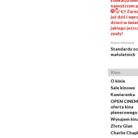
Edukacja fil
najwyższym 
🤭👇/ 👉 Zare
już dziś i wp
dzieci w świat
jakiego jeszc
znały!
Ważna informacja!
Standardy o
małoletnich
Kino
O kinie
Sale kinowe
Kawiarenka
OPEN CINEM
oferta kina
plenerowego
Wynajem kin
Złoty Glan
Charlie Chapl