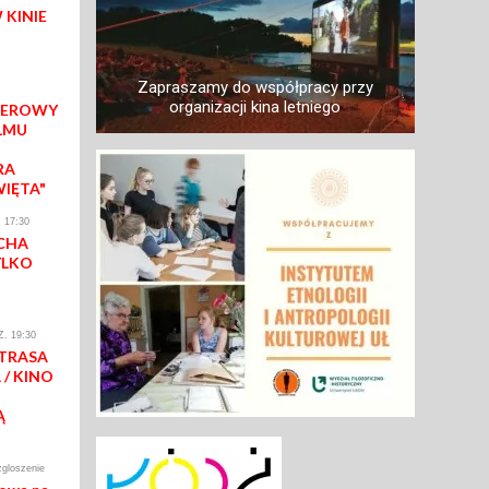
 KINIE
Zapraszamy do współpracy przy
organizacji kina letniego
IEROWY
LMU
RA
WIĘTA"
 17:30
CHA
YLKO
. 19:30
 TRASA
/ KINO
Ą
zgloszenie