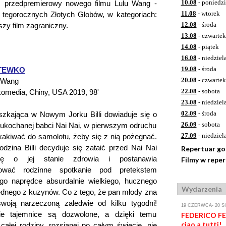
10.08
- poniedzi
 przedpremierowy nowego filmu Lulu Wang -
11.08
- wtorek
o tegorocznych Złotych Globów, w kategoriach:
12.08
- środa
szy film zagraniczny.
13.08
- czwartek
14.08
- piątek
16.08
- niedziel
19.08
- środa
TEWKO
20.08
- czwartek
u Wang
22.08
- sobota
komedia, Chiny, USA 2019, 98'
23.08
- niedziel
02.09
- środa
zkająca w Nowym Jorku Billi dowiaduje się o
26.09
- sobota
 ukochanej babci Nai Nai, w pierwszym odruchu
27.09
- niedziel
akiwać do samolotu, żeby się z nią pożegnać.
odzina Billi decyduje się zataić przed Nai Nai
Repertuar g
cję o jej stanie zdrowia i postanawia
Filmy w repe
zować rodzinne spotkanie pod pretekstem
go naprędce absurdalnie wielkiego, hucznego
Wydarzenia
ednego z kuzynów. Co z tego, że pan młody zna
woją narzeczoną zaledwie od kilku tygodni!
19 CZERWCA- 20 S
ie tajemnice są dozwolone, a dzięki temu
FEDERICO FEL
ciao a tutti!,
 całej rodziny, rozsianej po całym świecie, nie