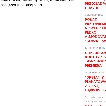
PRZEGLĄD W
podejrzeń ukochanej babci.
CHARLIE
7 SIERPNIA 18:30
POKAZ
PRZEDPREM
NOWEGO FI
PEDRO
ALMODOVA
"GORZKIE Ś
14 SIERPNIA GODZ.
CHARLIE KO
KOBIETY "T
JEDNA NOC"
PREMIERA
26 WRZEŚNIA GODZ
"OPĘTANIE"
PLAKATOWA 
Z DIANĄ
DĄBROWSK
Szczegóły i zapisy:
https://panel.nhef.pl/