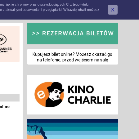
amy, jak je chronimy oraz o przysługujących Ci z tego tytułu
X
e z aktualnymi ustawieniami przeglądarki. W każdej chwili możesz
Kupujesz bilet online? Możesz okazać go
na telefonie, przed wejściem na salę
nline
a