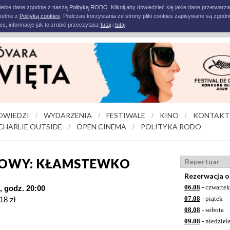
iebie dane zgodnie z naszą
Polityką RODO
. Kliknij aby dowiedzieć się jakie dane przetwarz
godnie z
Polityką cookies
. Podczas korzystania ze strony pliki cookies zapisywane są zgodni
s, informacje jak to zrobić przeczytasz
tutaj
i
tutaj
.
OWIEDZI
WYDARZENIA
FESTIWALE
KINO
KONTAKT
/
/
/
/
CHARLIE OUTSIDE
OPEN CINEMA
POLITYKA RODO
/
/
ROWY: KŁAMSTEWKO
Repertuar
Rezerwacja o
06.08
- czwartek
., godz. 20:00
07.08
- piątek
18 zł
08.08
- sobota
09.08
- niedziel