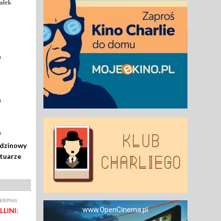
ałek
a
a
a
odzinowy
rtuarze
IERPNIA
www.OpenCinema.pl
LINI: