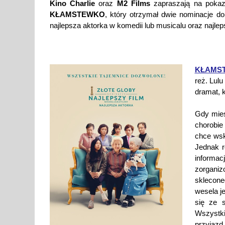
Kino Charlie
oraz
M2 Films
zapraszają na pokaz
KŁAMSTEWKO
, który otrzymał dwie nominacje d
najlepsza aktorka w komedii lub musicalu oraz najlep
KŁAMS
reż. Lul
dramat, 
Gdy mies
chorobie
chce wsk
Jednak r
informa
zorgani
sklecone
wesela j
się ze s
Wszystk
przyjazd