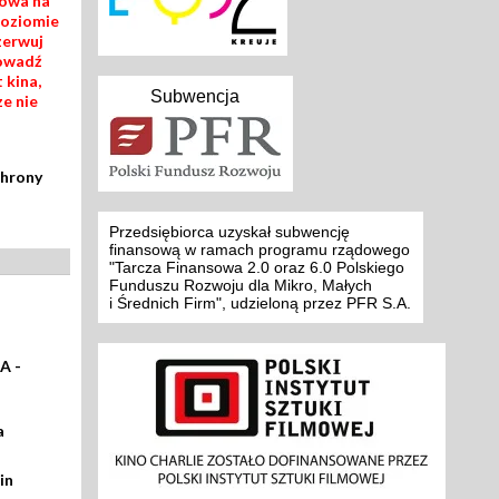
mowa na
poziomie
zerwuj
rowadź
 kina,
Subwencja
ze nie
chrony
Przedsiębiorca uzyskał subwencję
finansową w ramach programu rządowego
"Tarcza Finansowa 2.0 oraz 6.0 Polskiego
Funduszu Rozwoju dla Mikro, Małych
i Średnich Firm", udzieloną przez PFR S.A.
A -
a
in