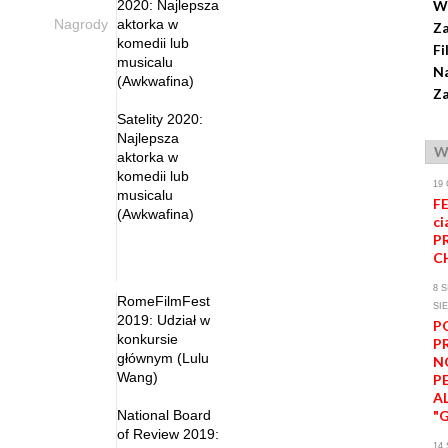
2020: Najlepsza
W
Nagrody
aktorka w
Z
komedii lub
Fi
musicalu
Na
(Awkwafina)
Za
Satelity 2020:
Najlepsza
W
aktorka w
komedii lub
19
musicalu
FE
(Awkwafina)
ci
P
C
8 S
RomeFilmFest
SI
2019: Udział w
P
konkursie
P
głównym (Lulu
N
Wang)
P
A
National Board
"
of Review 2019:
14