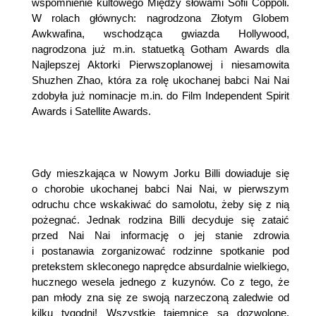
wspomnienie kultowego Między słowami Sofii Coppoli.
W rolach głównych: nagrodzona Złotym Globem
Awkwafina, wschodząca gwiazda Hollywood,
nagrodzona już m.in. statuetką Gotham Awards dla
Najlepszej Aktorki Pierwszoplanowej i niesamowita
Shuzhen Zhao, która za rolę ukochanej babci Nai Nai
zdobyła już nominacje m.in. do Film Independent Spirit
Awards i Satellite Awards.
Gdy mieszkająca w Nowym Jorku Billi dowiaduje się
o chorobie ukochanej babci Nai Nai, w pierwszym
odruchu chce wskakiwać do samolotu, żeby się z nią
pożegnać. Jednak rodzina Billi decyduje się zataić
przed Nai Nai informację o jej stanie zdrowia
i postanawia zorganizować rodzinne spotkanie pod
pretekstem skleconego naprędce absurdalnie wielkiego,
hucznego wesela jednego z kuzynów. Co z tego, że
pan młody zna się ze swoją narzeczoną zaledwie od
kilku tygodni! Wszystkie tajemnice są dozwolone,