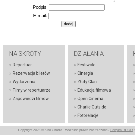
Podpis:
E-mail:
NA SKRÓTY
DZIAŁANIA
»
»
»
Repertuar
Festiwale
»
»
»
Rezerwacja biletów
Cinergia
»
»
»
Wydarzenia
Złoty Glan
»
»
»
Filmy w repertuarze
Edukacja filmowa
»
»
»
Zapowiedzi filmów
Open Cinema
»
»
Charlie Outside
»
»
Fotorelacje
Copyright 2026 © Kino Charlie - Wszelkie prawa zastrzeżone /
Polityka RODO