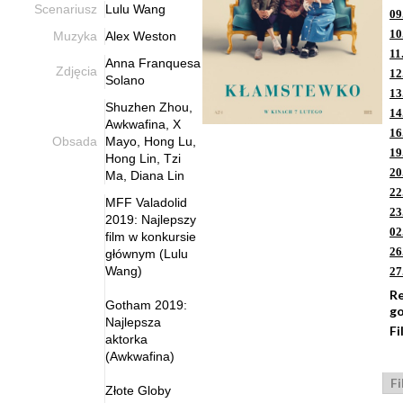
Scenariusz
Lulu Wang
09
10
Muzyka
Alex Weston
11
Anna Franquesa
Zdjęcia
12
Solano
13
Shuzhen Zhou,
14
Awkwafina, X
16
Obsada
Mayo, Hong Lu,
19
Hong Lin, Tzi
20
Ma, Diana Lin
22
MFF Valadolid
23
2019: Najlepszy
02
film w konkursie
26
głównym (Lulu
Wang)
27
R
Gotham 2019:
g
Najlepsza
Fi
aktorka
(Awkwafina)
Fi
Złote Globy