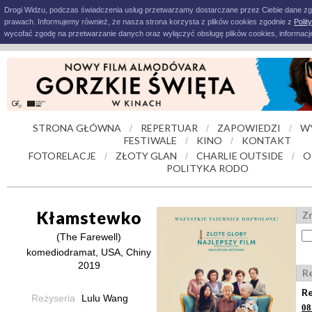
Drogi Widzu, podczas świadczenia usług przetwarzamy dostarczane przez Ciebie dane z
prawach. Informujemy również, że nasza strona korzysta z plików cookies zgodnie z
Polit
wycofać zgodę na przetwarzanie danych oraz wyłączyć obsługę plików cookies, informacje
STRONA GŁÓWNA
REPERTUAR
ZAPOWIEDZI
W
/
/
/
FESTIWALE
KINO
KONTAKT
/
/
FOTORELACJE
ZŁOTY GLAN
CHARLIE OUTSIDE
O
/
/
/
POLITYKA RODO
Kłamstewko
Zn
(The Farewell)
komediodramat, USA, Chiny
2019
R
Re
Reżyseria
Lulu Wang
08