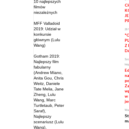
10 najlepszych
C
filmów
K
niezależnych
J
P
MFF Valladoid
2019: Udział w
26
konkursie
"
głównym (Lulu
P
Wang)
Z
D
Gotham 2019:
Szc
Najlepszy film
htt
fabularny
Ed
(Andrew Miano,
n
Anita Gou, Chris
po
Weitz, Daniele
Za
Tate Melia, Jane
wp
Zheng, Lulu
w 
Wang, Marc
je
Turtletaub, Peter
Saraf),
Waż
St
Najlepszy
ma
scenariusz (Lulu
Wang),