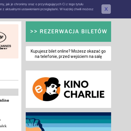
amy, jak je chronimy oraz o przysługujących Ci z tego tytułu
X
e z aktualnymi ustawieniami przeglądarki. W każdej chwili możesz
Kupujesz bilet online? Możesz okazać go
na telefonie, przed wejściem na salę
nline
a
ałek