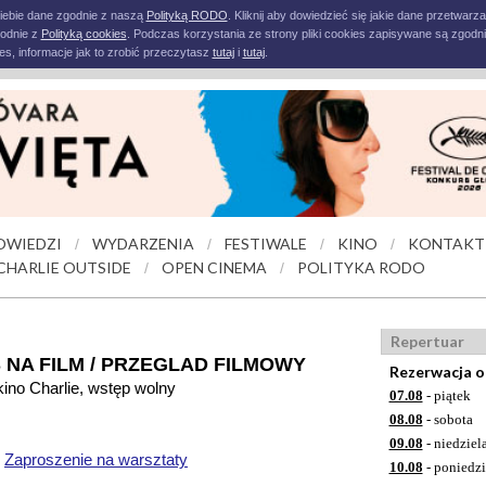
iebie dane zgodnie z naszą
Polityką RODO
. Kliknij aby dowiedzieć się jakie dane przetwarz
godnie z
Polityką cookies
. Podczas korzystania ze strony pliki cookies zapisywane są zgodni
s, informacje jak to zrobić przeczytasz
tutaj
i
tutaj
.
OWIEDZI
WYDARZENIA
FESTIWALE
KINO
KONTAKT
/
/
/
/
CHARLIE OUTSIDE
OPEN CINEMA
POLITYKA RODO
/
/
Repertuar
 NA FILM / PRZEGLAD FILMOWY
Rezerwacja o
kino Charlie, wstęp wolny
07.08
- piątek
08.08
- sobota
09.08
- niedziel
Zaproszenie na warsztaty
10.08
- poniedzi