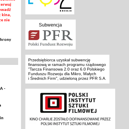
zerwuj
rowadź
 kina,
ze nie
Subwencja
chrony
Przedsiębiorca uzyskał subwencję
finansową w ramach programu rządowego
"Tarcza Finansowa 2.0 oraz 6.0 Polskiego
Funduszu Rozwoju dla Mikro, Małych
i Średnich Firm", udzieloną przez PFR S.A.
A -
a
in