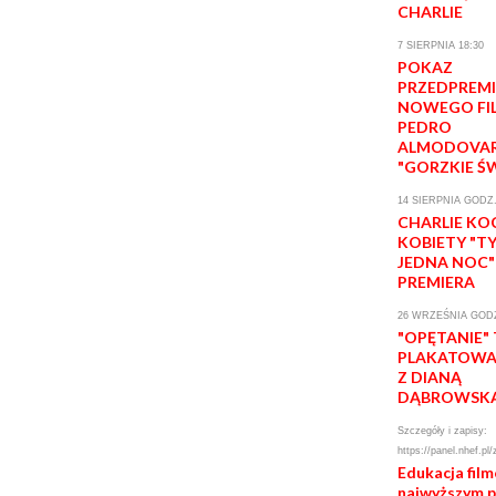
CHARLIE
7 SIERPNIA 18:30
POKAZ
PRZEDPREM
NOWEGO FI
PEDRO
ALMODOVA
"GORZKIE Ś
14 SIERPNIA GODZ.
CHARLIE KO
KOBIETY "T
JEDNA NOC"
PREMIERA
26 WRZEŚNIA GODZ
"OPĘTANIE"
PLAKATOWA 
Z DIANĄ
DĄBROWSK
Szczegóły i zapisy:
https://panel.nhef.pl/
Edukacja fil
najwyższym 