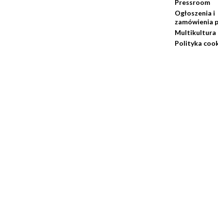
Pressroom
Ogłoszenia i
zamówienia p
Multikultura
Polityka coo