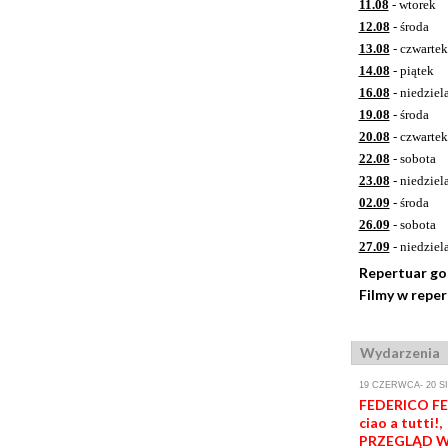
11.08
- wtorek
12.08
- środa
13.08
- czwartek
14.08
- piątek
16.08
- niedziel
19.08
- środa
20.08
- czwartek
22.08
- sobota
23.08
- niedziel
02.09
- środa
26.09
- sobota
27.09
- niedziel
Repertuar g
Filmy w repe
Wydarzenia
19 CZERWCA- 20 S
FEDERICO FEL
ciao a tutti!,
PRZEGLĄD W