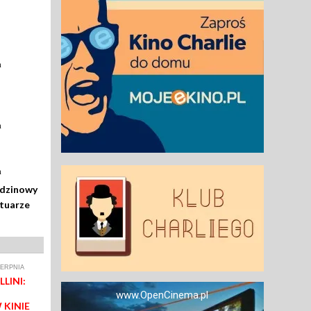
a
a
a
odzinowy
rtuarze
IERPNIA
LINI:
www.OpenCinema.pl
 KINIE