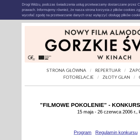
Drogi Widzu, podczas świadczenia usług przetwarzamy dostarczane przez C
prawach. Informujemy również, że nasza strona korzysta z plików cookies z
wycofać zgodę na przetwarzanie danych oraz wyłączyć obsługę plików cookie
STRONA GŁÓWNA
REPERTUAR
ZAP
/
/
FOTORELACJE
ZŁOTY GLAN
/
/
"FILMOWE POKOLENIE" - KONKURS
15 maja - 26 czerwca 2006 r., 
Program
Regulamin konkursu