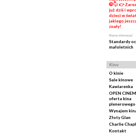
🤭👇/ 👉 Zare
już dziś i wp
dzieci w świat
jakiego jeszc
znały!
Ważna informacja!
Standardy o
małoletnich
Kino
O kinie
Sale kinowe
Kawiarenka
OPEN CINEM
oferta kina
plenerowego
Wynajem kin
Złoty Glan
Charlie Chapl
Kontakt