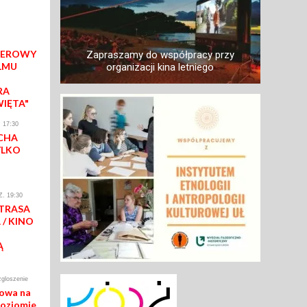
IEROWY
Zapraszamy do współpracy przy
LMU
organizacji kina letniego
RA
WIĘTA"
 17:30
CHA
YLKO
. 19:30
 TRASA
/ KINO
Ą
zgloszenie
mowa na
poziomie