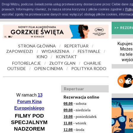
Drogi Widzu, podczas świadczenia usług przetwarzamy dostarczane przez Ciebie dane z
prawach. Informujemy również, że nasza strona korzysta z plików cookies zgodnie z
Polit
wycofać zgodę na przetwarzanie danych oraz wyłączyć obsługę plików cookies, informacje
Kupujesz
STRONA GŁÓWNA
REPERTUAR
/
/
Możes
ZAPOWIEDZI
WYDARZENIA
FESTIWALE
/
/
/
na tele
KINO
KONTAKT
/
wejśc
FOTORELACJE
ZŁOTY GLAN
CHARLIE
/
/
OUTSIDE
OPEN CINEMA
POLITYKA RODO
/
/
Repertuar
W ramach
13
Rezerwacja online
Forum Kina
08.08
- sobota
Europejskiego
09.08
- niedziela
FILMY POD
10.08
- poniedziałek
SPECJALNYM
11.08
- wtorek
NADZOREM
12.08
- środa