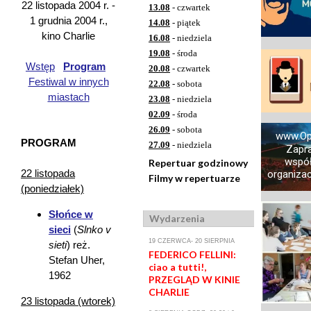
22 listopada 2004 r. -
13.08
- czwartek
1 grudnia 2004 r.,
14.08
- piątek
kino Charlie
16.08
- niedziela
19.08
- środa
Wstęp
Program
20.08
- czwartek
Festiwal w innych
22.08
- sobota
miastach
23.08
- niedziela
02.09
- środa
26.09
- sobota
www.Op
PROGRAM
27.09
- niedziela
Zapr
współ
Repertuar godzinowy
22 listopada
organizacj
Filmy w repertuarze
(poniedziałek)
Słońce w
Wydarzenia
sieci
(
Slnko v
19 CZERWCA- 20 SIERPNIA
sieti
) reż.
FEDERICO FELLINI:
Stefan Uher,
ciao a tutti!,
1962
PRZEGLĄD W KINIE
CHARLIE
23 listopada (wtorek)