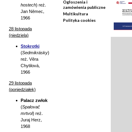
Ogłoszenia i
hostech
) reż.
zamówienia publiczne
Jan Němec,
Multikultura
1966
Polityka cookies
28 listopada
(niedziela)
Stokrotki
(
Sedmikrásky
)
reż. Věra
Chytilová,
1966
29 listopada
(poniedziałek)
Palacz zwłok
(
Spalovač
mrtvol
) reż.
Juraj Herz,
1968