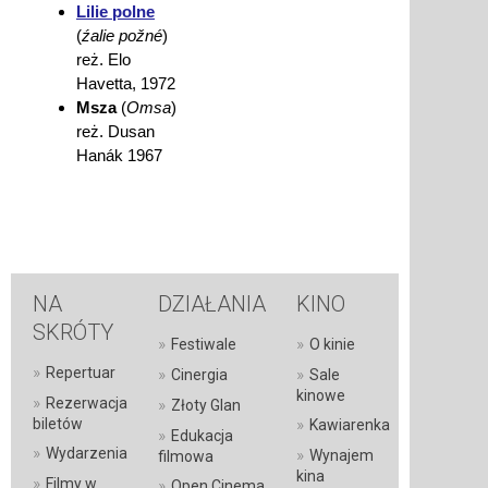
Lilie polne
(
źalie požné
)
reż. Elo
Havetta, 1972
Msza
(
Omsa
)
reż. Dusan
Hanák 1967
NA
DZIAŁANIA
KINO
SKRÓTY
»
»
Festiwale
O kinie
»
Repertuar
»
»
Cinergia
Sale
kinowe
»
Rezerwacja
»
Złoty Glan
»
biletów
Kawiarenka
»
Edukacja
»
Wydarzenia
»
Wynajem
filmowa
kina
»
Filmy w
»
Open Cinema