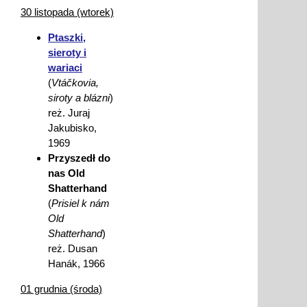
30 listopada (wtorek)
Ptaszki,
sieroty i
wariaci
(
Vtáčkovia,
siroty a blázni
)
reż. Juraj
Jakubisko,
1969
Przyszedł do
nas Old
Shatterhand
(
Prisiel k nám
Old
Shatterhand
)
reż. Dusan
Hanák, 1966
01 grudnia (środa)