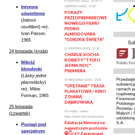
8 SIERPNIA GODZ. 20:20 i 9
Intymne
SIERPNIA GODZ. 17:00
POKAZY
oświetlenie
PRZEDPREMIEROWE
(
Intimní
NOWEGO FILMU
osvětlení
) reż.
PEDRO
Ivan Passer,
ALMODOVARA
"GORZKIE ŚWIĘTA"
1965
Su
14 SIERPNIA GODZ. 17:30
24 listopada (środa)
CHARLIE KOCHA
KOBIETY "TYLKO
Miłość
JEDNA NOC"
blondynki
PREMIERA
(
Lásky jedné
Przedsięb
26 WRZEŚNIA GODZ. 19:30
plavovlásky
)
subwencj
"OPĘTANIE" TRASA
reż. Milos
ramach p
PLAKATOWA / KINO
rządoweg
Forman, 1965
Z DIANĄ
Finansowa
DĄBROWSKĄ
Polskieg
25 listopada
Rozwoju d
Szczegóły i zapisy:
Małych i 
(czwartek)
https://panel.nhef.pl/zgloszenie
udzielon
Edukacja filmowa na
S.A.
Pociągi pod
najwyższym poziomie
specjalnym
🤭👇/ 👉 Zarezerwuj