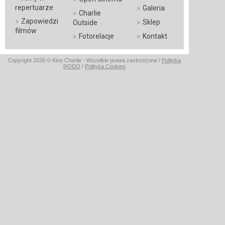
»
repertuarze
Galeria
»
Charlie
»
Zapowiedzi
»
Sklep
Outside
filmów
»
»
Fotorelacje
Kontakt
Copyright 2026 © Kino Charlie - Wszelkie prawa zastrzeżone /
Polityka
RODO
/
Polityka Cookies