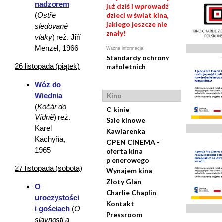
nadzorem
już dziś i wprowadź
(
Ostře
dzieci w świat kina,
jakiego jeszcze nie
sledované
znały!
vlaky
) reż. Jiří
Menzel, 1966
Ważna informacja!
Standardy ochrony
26 listopada (piątek)
małoletnich
Wóz do
Wiednia
Kino
(
Kočár do
O kinie
Vídně
) reż.
Sale kinowe
Karel
Kawiarenka
Kachyňa,
OPEN CINEMA -
1965
oferta kina
plenerowego
27 listopada (sobota)
Wynajem kina
Złoty Glan
O
Charlie Chaplin
uroczystości
Kontakt
i gościach
(
O
Pressroom
slavnosti a