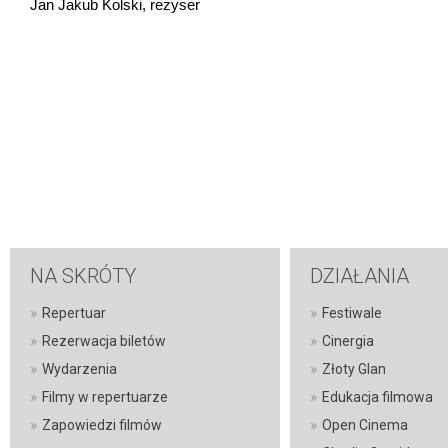
Jan Jakub Kolski, reżyser
NA SKRÓTY
DZIAŁANIA
»
»
Repertuar
Festiwale
»
»
Rezerwacja biletów
Cinergia
»
»
Wydarzenia
Złoty Glan
»
»
Filmy w repertuarze
Edukacja filmowa
»
»
Zapowiedzi filmów
Open Cinema