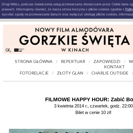
Drogi Widzu, podczas świadczenia usług przetwarzamy dostarczane przez Ciebie dane z
prawach. Informujemy również, że nasza strona korzysta z plików cookies zgodnie z
Polit
wycofać zgodę na przetwarzanie danych oraz wyłączyć obsługę plików cookies, informacje
STRONA GŁÓWNA
REPERTUAR
ZAPOWIEDZI
W
/
/
/
KONTAKT
FOTORELACJE
ZŁOTY GLAN
CHARLIE OUTSIDE
/
/
FILMOWE HAPPY HOUR: Zabić Bo
3 kwietnia 2014 r., czwartek, godz. 22:00
Bilet w cenie 10 zł!