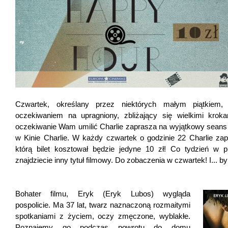
Czwartek, określany przez niektórych małym piątkiem,
oczekiwaniem na upragniony, zbliżający się wielkimi kro
oczekiwanie Wam umilić Charlie zaprasza na wyjątkowy seans
w Kinie Charlie. W każdy czwartek o godzinie 22 Charlie zap
którą bilet kosztował będzie jedyne 10 zł! Co tydzień w 
znajdziecie inny tytuł filmowy. Do zobaczenia w czwartek! I... by
Bohater filmu, Eryk (Eryk Lubos) wygląda
pospolicie. Ma 37 lat, twarz naznaczoną rozmaitymi
spotkaniami z życiem, oczy zmęczone, wyblakłe.
Poznajemy go podczas powrotu do domu