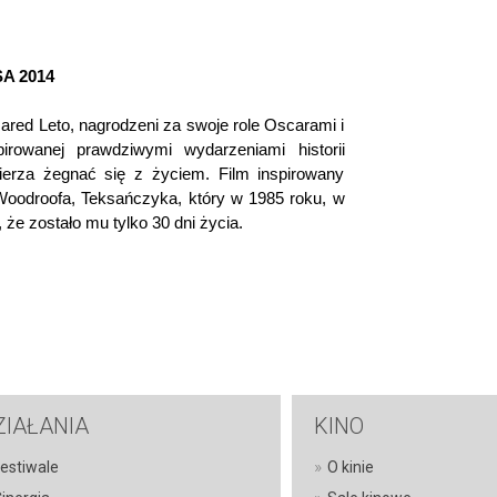
SA 2014
red Leto, nagrodzeni za swoje role Oscarami i
irowanej prawdziwymi wydarzeniami historii
ierza żegnać się z życiem. Film inspirowany
Woodroofa, Teksańczyka, który w 1985 roku, w
, że zostało mu tylko 30 dni życia.
ZIAŁANIA
KINO
»
estiwale
O kinie