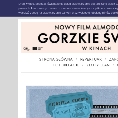
Drogi Widzu, podczas świadczenia usług przetwarzamy dostarczane przez C
prawach. Informujemy również, że nasza strona korzysta z plików cookies z
wycofać zgodę na przetwarzanie danych oraz wyłączyć obsługę plików cookie
STRONA GŁÓWNA
REPERTUAR
ZAP
/
/
FOTORELACJE
ZŁOTY GLAN
/
/