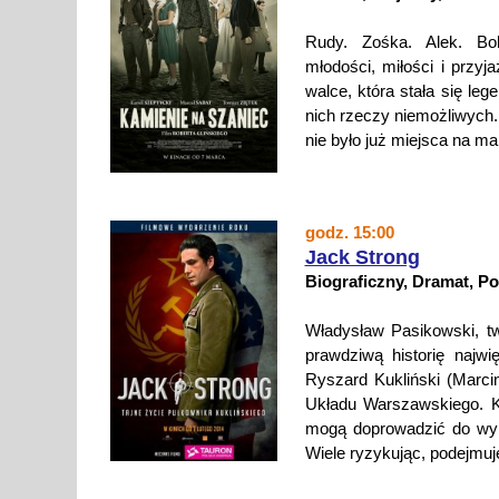
Rudy. Zośka. Alek. Bo
młodości, miłości i przyj
walce, która stała się leg
nich rzeczy niemożliwych.
nie było już miejsca na ma
godz. 15:00
Jack Strong
Biograficzny, Dramat, Po
Władysław Pasikowski, tw
prawdziwą historię najw
Ryszard Kukliński (Marcin
Układu Warszawskiego. Ki
mogą doprowadzić do wybu
Wiele ryzykując, podejmuj