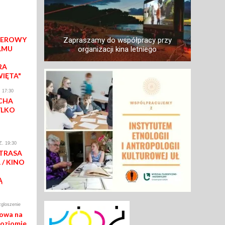
IEROWY
Zapraszamy do współpracy przy
LMU
organizacji kina letniego
RA
WIĘTA"
 17:30
CHA
YLKO
. 19:30
 TRASA
/ KINO
Ą
zgloszenie
mowa na
poziomie