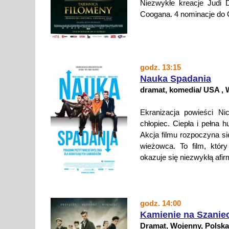
Niezwykłe kreacje Judi 
Coogana. 4 nominacje do O
godz. 13:15
Nauka Spadania
dramat, komedia/ USA , W
Ekranizacja powieści Nic
chłopiec. Ciepła i pełna 
Akcja filmu rozpoczyna s
wieżowca. To film, który
okazuje się niezwykłą afir
godz. 14:00
Kamienie na Szanie
Dramat, Wojenny, Polska