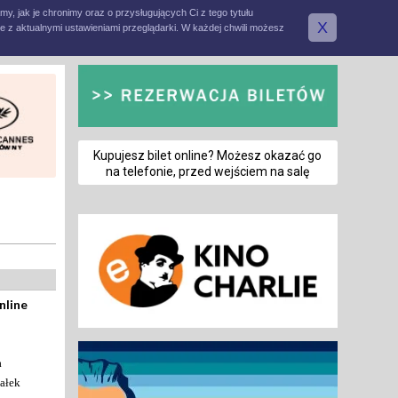
amy, jak je chronimy oraz o przysługujących Ci z tego tytułu
X
e z aktualnymi ustawieniami przeglądarki. W każdej chwili możesz
Kupujesz bilet online? Możesz okazać go
na telefonie, przed wejściem na salę
nline
a
ałek