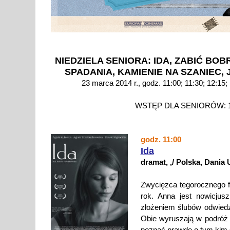
NIEDZIELA SENIORA: IDA, ZABIĆ BO
SPADANIA, KAMIENIE NA SZANIEC,
23 marca 2014 r., godz. 11:00; 11:30; 12:15; 
WSTĘP DLA SENIORÓW: 10 /
godz. 11:00
Ida
dramat, ,/ Polska, Dania
Zwycięzca tegorocznego f
rok. Anna jest nowicjus
złożeniem ślubów odwiedz
Obie wyruszają w podróż 
poznać prawdę o tym kim 