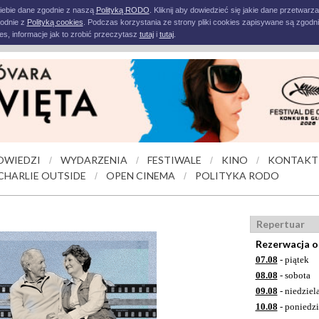
iebie dane zgodnie z naszą
Polityką RODO
. Kliknij aby dowiedzieć się jakie dane przetwarz
godnie z
Polityką cookies
. Podczas korzystania ze strony pliki cookies zapisywane są zgodni
s, informacje jak to zrobić przeczytasz
tutaj
i
tutaj
.
OWIEDZI
WYDARZENIA
FESTIWALE
KINO
KONTAKT
/
/
/
/
CHARLIE OUTSIDE
OPEN CINEMA
POLITYKA RODO
/
/
Repertuar
Rezerwacja o
07.08
- piątek
08.08
- sobota
09.08
- niedziel
10.08
- poniedzi