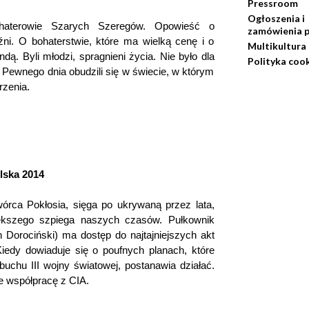
Pressroom
Ogłoszenia i
haterowie Szarych Szeregów. Opowieść o
zamówienia p
aźni. O bohaterstwie, które ma wielką cenę i o
Multikultura
endą. Byli młodzi, spragnieni życia. Nie było dla
Polityka coo
 Pewnego dnia obudzili się w świecie, w którym
rzenia.
lska 2014
órca Pokłosia, sięga po ukrywaną przez lata,
iększego szpiega naszych czasów. Pułkownik
 Dorociński) ma dostęp do najtajniejszych akt
edy dowiaduje się o poufnych planach, które
chu III wojny światowej, postanawia działać.
e współpracę z CIA.