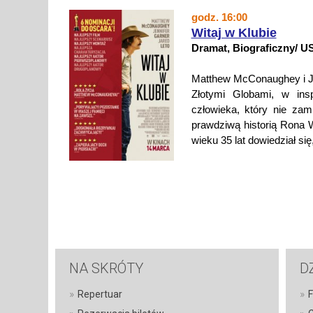
godz. 16:00
Witaj w Klubie
Dramat, Biograficzny/ U
Matthew McConaughey i Ja
Złotymi Globami, w insp
człowieka, który nie zam
prawdziwą historią Rona 
wieku 35 lat dowiedział się
NA SKRÓTY
D
»
»
Repertuar
F