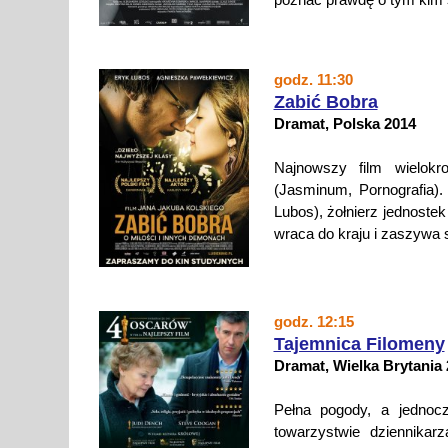
godz. 11:30
Zabić Bobra
Dramat, Polska 2014
Najnowszy film wielokr
(Jasminum, Pornografia)
Lubos), żołnierz jednostek
wraca do kraju i zaszywa
godz. 12:15
Tajemnica Filomeny
Dramat, Wielka Brytania
Pełna pogody, a jednocz
towarzystwie dziennika