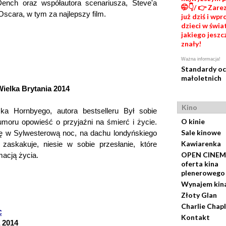
Dench oraz współautora scenariusza, Steve'a
🤭👇/ 👉 Zare
scara, w tym za najlepszy film.
już dziś i wp
dzieci w świat
jakiego jeszc
znały!
Ważna informacja!
Standardy o
małoletnich
ielka Brytania 2014
Kino
ka Hornbyego, autora bestselleru Był sobie
O kinie
humoru opowieść o przyjaźni na śmierć i życie.
Sale kinowe
ię w Sylwesterową noc, na dachu londyńskiego
Kawiarenka
 zaskakuje, niesie w sobie przesłanie, które
OPEN CINEM
macją życia.
oferta kina
plenerowego
Wynajem kin
Złoty Glan
Charlie Chapl
c
Kontakt
 2014