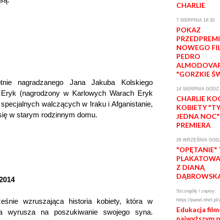
CHARLIE
7 SIERPNIA 18:30
POKAZ
PRZEDPREM
NOWEGO FI
PEDRO
ALMODOVA
"GORZKIE Ś
otnie nagradzanego Jana Jakuba Kolskiego
14 SIERPNIA GODZ.
. Eryk (nagrodzony w Karlowych Warach Eryk
CHARLIE KO
 specjalnych walczących w Iraku i Afganistanie,
KOBIETY "T
 się w starym rodzinnym domu.
JEDNA NOC"
PREMIERA
26 WRZEŚNIA GODZ
"OPĘTANIE"
PLAKATOWA 
Z DIANĄ
DĄBROWSK
 2014
Szczegóły i zapisy:
eśnie wzruszająca historia kobiety, która w
https://panel.nhef.pl/
Edukacja fil
rza wyrusza na poszukiwanie swojego syna.
najwyższym 