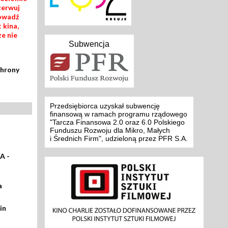
zerwuj
rowadź
 kina,
ze nie
Subwencja
chrony
Przedsiębiorca uzyskał subwencję
finansową w ramach programu rządowego
"Tarcza Finansowa 2.0 oraz 6.0 Polskiego
Funduszu Rozwoju dla Mikro, Małych
i Średnich Firm", udzieloną przez PFR S.A.
A -
a
in