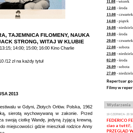
11.08
- wtorek
12.08
- środa
13.08
- czwartek
14.08
- piątek
16.08
- niedziel
19.08
- środa
BRA, TAJEMNICA FILOMENY, NAUKA
20.08
- czwartek
 JACK STRONG, WITAJ W KLUBIE
22.08
- sobota
13:15; 14:00; 15:00; 16:00 Kino Charlie
23.08
- niedziel
02.09
- środa
12 zł na każdy tytuł
26.09
- sobota
27.09
- niedziel
Repertuar g
Filmy w repe
 USA 2013
Wydarzenia
estiwalu w Gdyni, Złotych Orłów. Polska, 1962
zką, sierotą wychowywaną w zakonie. Przed
19 CZERWCA- 20 S
a swoją ciotkę Wandę, jedyną żyjącą krewną.
FEDERICO FEL
ciao a tutti!,
do miejscowości gdzie mieszkali rodzice Anny
PRZEGLĄD W
są.