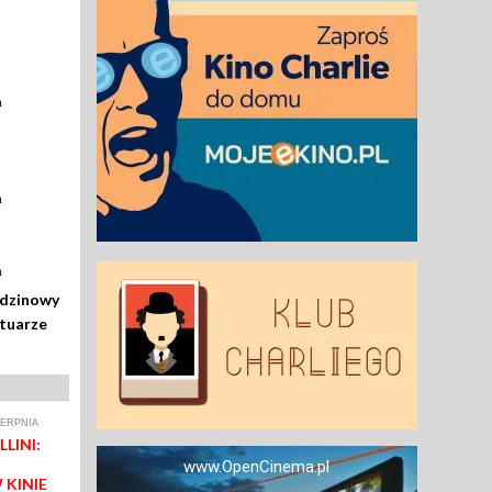
a
a
a
odzinowy
rtuarze
IERPNIA
LINI:
www.OpenCinema.pl
 KINIE