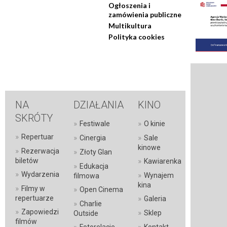
Ogłoszenia i
zamówienia publiczne
Multikultura
Polityka cookies
NA
DZIAŁANIA
KINO
SKRÓTY
»
»
Festiwale
O kinie
»
Repertuar
»
»
Cinergia
Sale
kinowe
»
Rezerwacja
»
Złoty Glan
»
biletów
Kawiarenka
»
Edukacja
»
Wydarzenia
»
Wynajem
filmowa
kina
»
Filmy w
»
Open Cinema
»
repertuarze
Galeria
»
Charlie
»
Zapowiedzi
»
Sklep
Outside
filmów
»
»