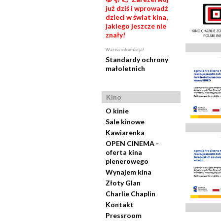
już dziś i wprowadź
dzieci w świat kina,
jakiego jeszcze nie
znały!
Ważna informacja!
Standardy ochrony
małoletnich
Kino
O kinie
Sale kinowe
Kawiarenka
OPEN CINEMA -
oferta kina
plenerowego
Wynajem kina
Złoty Glan
Charlie Chaplin
Kontakt
Pressroom