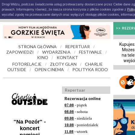
Drogi Widzu, podczas świadczenia usług przetwarzamy dostarczane przez Ciebie dane z
prawach. Informujemy również, że nasza strona korzysta z plików cookies zgodnie z
Polit
wycofać zgodę na przetwarzanie danych oraz wyłączyć obsługę plików cookies, informacje
Kupujesz
STRONA GŁÓWNA
REPERTUAR
/
/
Możes
ZAPOWIEDZI
WYDARZENIA
FESTIWALE
/
/
/
na tele
KINO
KONTAKT
/
wejśc
FOTORELACJE
ZŁOTY GLAN
CHARLIE
/
/
OUTSIDE
OPEN CINEMA
POLITYKA RODO
/
/
Repertuar
Rezerwacja online
07.08
- piątek
08.08
- sobota
09.08
- niedziela
"Na Pozór" -
10.08
- poniedziałek
koncert
11.08
- wtorek