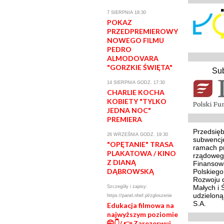
7 SIERPNIA 18:30
POKAZ
PRZEDPREMIEROWY
NOWEGO FILMU
PEDRO
ALMODOVARA
"GORZKIE ŚWIĘTA"
Su
14 SIERPNIA GODZ. 17:30
CHARLIE KOCHA
KOBIETY "TYLKO
JEDNA NOC"
PREMIERA
Przedsięb
26 WRZEŚNIA GODZ. 19:30
subwencj
"OPĘTANIE" TRASA
ramach p
PLAKATOWA / KINO
rządoweg
Z DIANĄ
Finansowa
DĄBROWSKĄ
Polskieg
Rozwoju d
Małych i 
Szczegóły i zapisy:
udzielon
https://panel.nhef.pl/zgloszenie
S.A.
Edukacja filmowa na
najwyższym poziomie
🤭👇/ 👉 Zarezerwuj