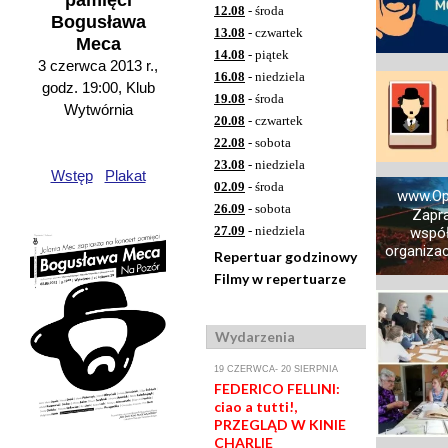
pamięci
12.08
- środa
Bogusława
13.08
- czwartek
Meca
14.08
- piątek
3 czerwca 2013 r.,
16.08
- niedziela
godz. 19:00, Klub
19.08
- środa
Wytwórnia
20.08
- czwartek
22.08
- sobota
23.08
- niedziela
Wstęp
Plakat
02.09
- środa
www.Op
26.09
- sobota
Zapr
27.09
- niedziela
współ
organizacj
Repertuar godzinowy
Filmy w repertuarze
Wydarzenia
19 CZERWCA- 20 SIERPNIA
FEDERICO FELLINI:
ciao a tutti!,
PRZEGLĄD W KINIE
CHARLIE