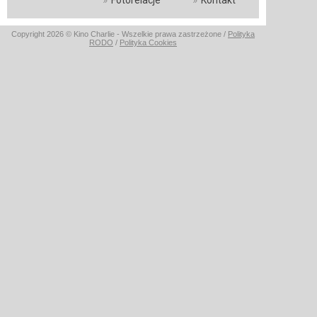
Fotorelacje
Kontakt
Copyright 2026 © Kino Charlie - Wszelkie prawa zastrzeżone /
Polityka
RODO
/
Polityka Cookies