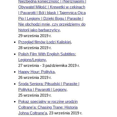
Niezbędna konieczność | (Nie)znajomi |
Obywatel Miłość | Krewetki w cekinach
| Pavarotti | Ból i blask | Tajemnica Ojca
Pio | Legiony | Dzięki Bogu | Parasite |
Nie obchodzi mnie, czy przejdziemy do
historii jako barbarzyńcy
,
29 września 2019 r.
Przegląd filmów Łodzi Kaliskiej
,
28 września 2019 r.
Polish Film With English Subtitles:
Legions/Legiony
,
27 września - 3 października 2019 r.
Happy Hour: Polityka
,
26 września 2019 r.
Środa Seniora: Piłsudski | Parasite |
Polityka | Pavarotti | Legiony
,
25 września 2019 r.
Pokaz specjalny w roczinę urodzin
Coltrane'a: Chasing Trane: Historia
Johna Coltrane'a
,
23 września 2019 r.