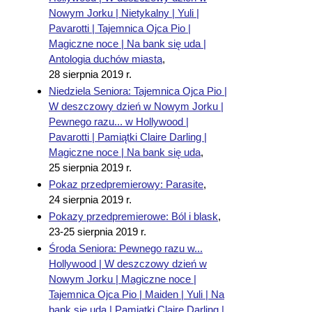
Nowym Jorku | Nietykalny | Yuli |
Pavarotti | Tajemnica Ojca Pio |
Magiczne noce | Na bank się uda |
Antologia duchów miasta
,
28 sierpnia 2019 r.
Niedziela Seniora: Tajemnica Ojca Pio |
W deszczowy dzień w Nowym Jorku |
Pewnego razu... w Hollywood |
Pavarotti | Pamiątki Claire Darling |
Magiczne noce | Na bank się uda
,
25 sierpnia 2019 r.
Pokaz przedpremierowy: Parasite
,
24 sierpnia 2019 r.
Pokazy przedpremierowe: Ból i blask
,
23-25 sierpnia 2019 r.
Środa Seniora: Pewnego razu w...
Hollywood | W deszczowy dzień w
Nowym Jorku | Magiczne noce |
Tajemnica Ojca Pio | Maiden | Yuli | Na
bank się uda | Pamiątki Claire Darling |