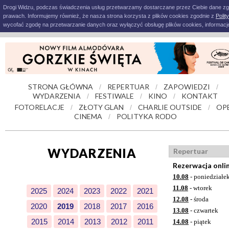
Drogi Widzu, podczas świadczenia usług przetwarzamy dostarczane przez Ciebie dane z
prawach. Informujemy również, że nasza strona korzysta z plików cookies zgodnie z
Polit
wycofać zgodę na przetwarzanie danych oraz wyłączyć obsługę plików cookies, informacje
STRONA GŁÓWNA
REPERTUAR
ZAPOWIEDZI
/
/
/
WYDARZENIA
FESTIWALE
KINO
KONTAKT
/
/
/
FOTORELACJE
ZŁOTY GLAN
CHARLIE OUTSIDE
OP
/
/
/
CINEMA
POLITYKA RODO
/
WYDARZENIA
Repertuar
Rezerwacja onli
10.08
- poniedziałe
11.08
- wtorek
2025
2024
2023
2022
2021
12.08
- środa
2020
2019
2018
2017
2016
13.08
- czwartek
2015
2014
2013
2012
2011
14.08
- piątek