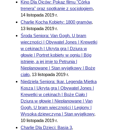
Kino Dla Ojców: Pokaz filmu "Córka
trenera" oraz spotkanie z socjologiem
,
14 listopada 2019 r.
Charlie Kocha Kobiety: 1800 gramów
,
13 listopada 2019 r.
Środa Seniora: Van Gogh. U bram
wieczności | Obywatel Jones | Krewetki
w cekinach | Ukryta gra | Dziura w
głowie | Portret kobiety w ogniu | Bóg
istnieje, a jej imię to Petrunia |
Nieplanowane | Stan wyjątkowy | Boże
ciało
,
13 listopada 2019 r.
Niedziela Seniora: Ikar. Legenda Mietka
Kosza | Ukryta gra | Obywatel Jones |
Krewetki w cekinach | Boże Ciało |
Dziura w głowie | Nieplanowane | Van
Gogh. U bram wieczności | Legiony |
Wysoka dziewczyna | Stan wyjątkowy
,
10 listopada 2019 r.
Charlie Dla Dzieci: Basia 3
,