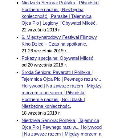
Niedziela Seniora: Polityka | Piłsudski |
Podziemie nadziei | Niezbędna
konieczność | Parasite | Tajemnica
Ojca Pio | Legiony | Obywatel Miłość
,
22 września 2019 r.
6. Międzynarodowy Festiwal Filmowy
Kino Dzieci - Czas na spotkanie
,
21-26 września 2019 r.
Pokazy specjalne: Obywatel Miłość
,
od 20 września 2019 r.
Środa Seniora: Pavarotti | Polityka |
Tajemnica Ojca Pio | Pewnego razu w...
Hollywood | Na zawsze razem | Między
morzem a oceanem | Piłsudski |
Podziemie nadziei | Ból i blask |
Niezbędna konieczność
,
18 września 2019 r.
Niedziela Seniora: Polityka | Tajemnica
Ojca Pio | Pewnego razu w... Hollywood
| Na zawsze razem | Między morzem a