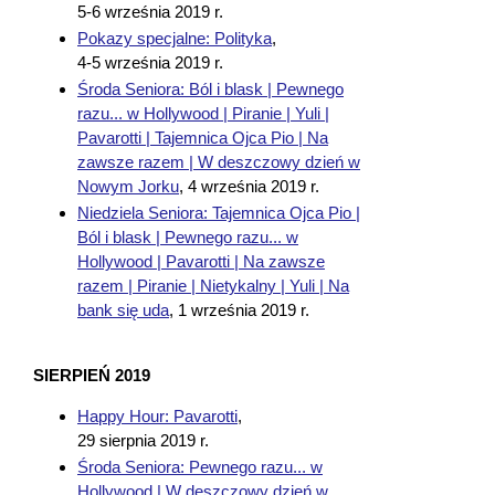
5-6 września 2019 r.
Pokazy specjalne: Polityka
,
4-5 września 2019 r.
Środa Seniora: Ból i blask | Pewnego
razu... w Hollywood | Piranie | Yuli |
Pavarotti | Tajemnica Ojca Pio | Na
zawsze razem | W deszczowy dzień w
Nowym Jorku
,
4 września 2019 r.
Niedziela Seniora: Tajemnica Ojca Pio |
Ból i blask | Pewnego razu... w
Hollywood | Pavarotti | Na zawsze
razem | Piranie | Nietykalny | Yuli | Na
bank się uda
,
1 września 2019 r.
SIERPIEŃ 2019
Happy Hour: Pavarotti
,
29 sierpnia 2019 r.
Środa Seniora: Pewnego razu... w
Hollywood | W deszczowy dzień w