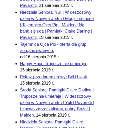
Pavarotti
,
21 sierpnia 2019 r.
Niedziela Seniora: Yuli | W deszczowy
dzień w Nowym Jorku | Magiczne noce
| Tajemnica Ojca Pio | Maiden | Na
bank się uda | Pamiątki Claire Darling |
Pavarotti
,
19 sierpnia 2019 r.
Tajemnica Ojca Pio - oferta dla grup
zorganizowanych
,
od 16 sierpnia 2019 r.
Happy Hour: Truposze nie umierają
,
15 sierpnia 2019 r.
Pokaz przedpremierowy: Ból i blask
,
15 sierpnia 2019 r.
Środa Seniora: Pamiątki Claire Darling |
Truposze nie umierają | W deszczowy
dzień w Nowym Jorku | Yuli | Pavarotti |
I znowu zgrzeszyliśmy, dobry Boże! |
Maiden
,
14 sierpnia 2019 r.
Niedziela Seniora: Pamiątki Claire