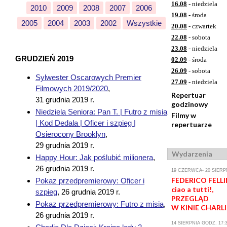
16.08
- niedziela
2010
2009
2008
2007
2006
19.08
- środa
2005
2004
2003
2002
Wszystkie
20.08
- czwartek
22.08
- sobota
23.08
- niedziela
GRUDZIEŃ 2019
02.09
- środa
26.09
- sobota
Sylwester Oscarowych Premier
27.09
- niedziela
Filmowych 2019/2020
,
Repertuar
31 grudnia 2019 r.
godzinowy
Niedziela Seniora: Pan T. | Futro z misia
Filmy w
| Kod Dedala | Oficer i szpieg |
repertuarze
Osierocony Brooklyn
,
29 grudnia 2019 r.
Wydarzenia
Happy Hour: Jak poślubić milionera
,
26 grudnia 2019 r.
19 CZERWCA- 20 SIERP
FEDERICO FELLI
Pokaz przedpremierowy: Oficer i
ciao a tutti!,
szpieg
,
26 grudnia 2019 r.
PRZEGLĄD
Pokaz przedpremierowy: Futro z misia
,
W KINIE CHARLI
26 grudnia 2019 r.
14 SIERPNIA GODZ. 17: