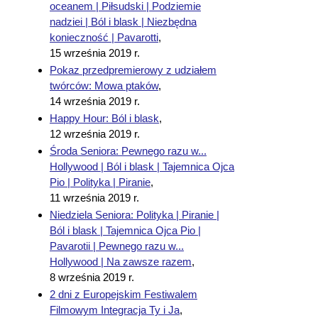
oceanem | Piłsudski | Podziemie
nadziei | Ból i blask | Niezbędna
konieczność | Pavarotti
,
15 września 2019 r.
Pokaz przedpremierowy z udziałem
twórców: Mowa ptaków
,
14 września 2019 r.
Happy Hour: Ból i blask
,
12 września 2019 r.
Środa Seniora: Pewnego razu w...
Hollywood | Ból i blask | Tajemnica Ojca
Pio | Polityka | Piranie
,
11 września 2019 r.
Niedziela Seniora: Polityka | Piranie |
Ból i blask | Tajemnica Ojca Pio |
Pavarotii | Pewnego razu w...
Hollywood | Na zawsze razem
,
8 września 2019 r.
2 dni z Europejskim Festiwalem
Filmowym Integracja Ty i Ja
,