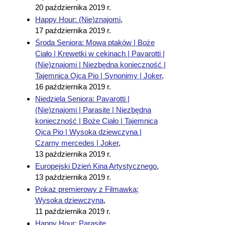
20 października 2019 r.
Happy Hour: (Nie)znajomi
,
17 października 2019 r.
Środa Seniora: Mowa ptaków | Boże
Ciało | Krewetki w cekinach | Pavarotti |
(Nie)znajomi | Niezbędna konieczność |
Tajemnica Ojca Pio | Synonimy | Joker
,
16 października 2019 r.
Niedziela Seniora: Pavarotti |
(Nie)znajomi | Parasite | Niezbędna
konieczność | Boże Ciało | Tajemnica
Ojca Pio | Wysoka dziewczyna |
Czarny mercedes | Joker
,
13 października 2019 r.
Europejski Dzień Kina Artystycznego
,
13 października 2019 r.
Pokaz premierowy z Filmawką:
Wysoka dziewczyna
,
11 października 2019 r.
Happy Hour: Parasite
,