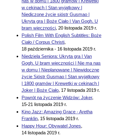
nas w domu | 1800 gramów | Krewetki
w cekinach | Stan wyjątkowy |
Niediczone życie sióstr Gusmao |
Ukryta gra | Boże Ciało | Van Gogh. U
bram wieczności
,
20 listopada 2019 r.
Polish Film With English Subtitles: Boże
Ciało / Corpus Christi
,
18 października - 16 listopada 2019 r.
Niedziela Seniora: Ukryta gra | Van
Gogh. U bram wieczności | Nie ma nas
w domu | Nieplanowane | Niewidoczne
życie Sióstr Gusmao | Stan wyjątkowy
| 1800 gramów | Krewetki w cekinach |
Joker | Boże Ciało
,
17 listopada 2019 r.
Powrót na życzenie Widzów: Joker
,
15-21 listopada 2019 r.
Kino Jazz: Amazing Grace - Aretha
Franklin
,
15 listopada 2019 r.
Happy Hour: Obywatel Jones
,
14 listopada 2019 r.