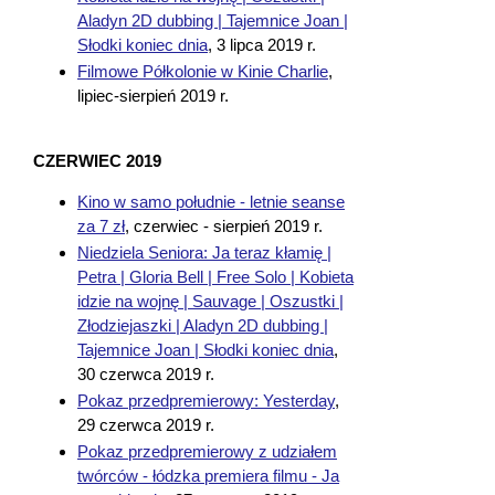
Aladyn 2D dubbing | Tajemnice Joan |
Słodki koniec dnia
,
3 lipca 2019 r.
Filmowe Półkolonie w Kinie Charlie
,
lipiec-sierpień 2019 r.
CZERWIEC 2019
Kino w samo południe - letnie seanse
za 7 zł
,
czerwiec - sierpień 2019 r.
Niedziela Seniora: Ja teraz kłamię |
Petra | Gloria Bell | Free Solo | Kobieta
idzie na wojnę | Sauvage | Oszustki |
Złodziejaszki | Aladyn 2D dubbing |
Tajemnice Joan | Słodki koniec dnia
,
30 czerwca 2019 r.
Pokaz przedpremierowy: Yesterday
,
29 czerwca 2019 r.
Pokaz przedpremierowy z udziałem
twórców - łódzka premiera filmu - Ja