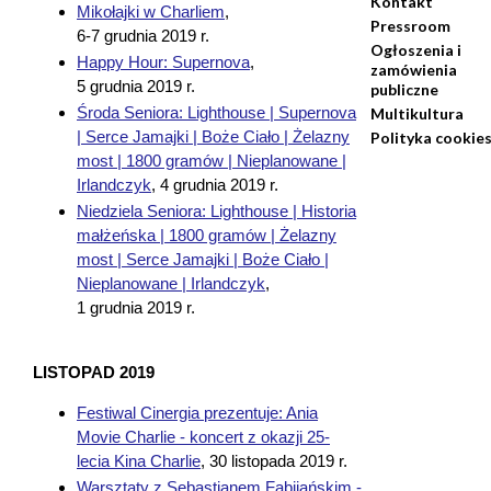
Kontakt
Mikołajki w Charliem
,
Pressroom
6-7 grudnia 2019 r.
Ogłoszenia i
Happy Hour: Supernova
,
zamówienia
5 grudnia 2019 r.
publiczne
Środa Seniora: Lighthouse | Supernova
Multikultura
| Serce Jamajki | Boże Ciało | Żelazny
Polityka cookie
most | 1800 gramów | Nieplanowane |
Irlandczyk
,
4 grudnia 2019 r.
Niedziela Seniora: Lighthouse | Historia
małżeńska | 1800 gramów | Żelazny
most | Serce Jamajki | Boże Ciało |
Nieplanowane | Irlandczyk
,
1 grudnia 2019 r.
LISTOPAD 2019
Festiwal Cinergia prezentuje: Ania
Movie Charlie - koncert z okazji 25-
lecia Kina Charlie
,
30 listopada 2019 r.
Warsztaty z Sebastianem Fabijańskim -