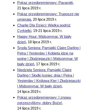
Pokaz przedpremierowy: Pavarotti
,
21 lipca 2019 r.
Pokaz przedpremierowy: Truposze nie
umierają
,
20 lipca 2019 r.
Charlie Dla Dzieci: Wielka podróż
Cyrkielki
,
19-21 lipca 2019 r.
Happy Hour: Midsommar. W biały
dzień
,
18 lipca 2019 r.
Środa Seniora: Pamiątki Claire Darling |
Petra | Yesterday | Kobieta idzie na
wojnę | Złodziejaszki | Midsommar. W
biały dzień
,
17 lipca 2019 r.
Niedziela Seniora: Pamiątki Claire
Darling | Słodki koniec dnia | Petra |
Yesterday | Królowa Kier | Złodziejaszki
| Midsommar. W biały dzień
,
14 lipca 2019 r.
Pokaz przedpremierowy: I znowu
zgrzeszyliśmy, dobry Boże!
,
14 lipca 2019 r.