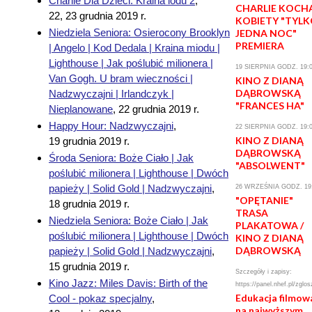
Charlie Dla Dzieci: Kraina lodu 2
,
CHARLIE KOCH
22, 23 grudnia 2019 r.
KOBIETY "TYL
Niedziela Seniora: Osierocony Brooklyn
JEDNA NOC"
PREMIERA
| Angelo | Kod Dedala | Kraina miodu |
Lighthouse | Jak poślubić milionera |
19 SIERPNIA GODZ. 19:
Van Gogh. U bram wieczności |
KINO Z DIANĄ
DĄBROWSKĄ
Nadzwyczajni | Irlandczyk |
"FRANCES HA"
Nieplanowane
,
22 grudnia 2019 r.
Happy Hour: Nadzwyczajni
,
22 SIERPNIA GODZ. 19:
KINO Z DIANĄ
19 grudnia 2019 r.
DĄBROWSKĄ
Środa Seniora: Boże Ciało | Jak
"ABSOLWENT"
poślubić milionera | Lighthouse | Dwóch
papieży | Solid Gold | Nadzwyczajni
,
26 WRZEŚNIA GODZ. 19
"OPĘTANIE"
18 grudnia 2019 r.
TRASA
Niedziela Seniora: Boże Ciało | Jak
PLAKATOWA /
poślubić milionera | Lighthouse | Dwóch
KINO Z DIANĄ
DĄBROWSKĄ
papieży | Solid Gold | Nadzwyczajni
,
15 grudnia 2019 r.
Szczegóły i zapisy:
Kino Jazz: Miles Davis: Birth of the
https://panel.nhef.pl/zglos
Edukacja filmow
Cool - pokaz specjalny
,
na najwyższym