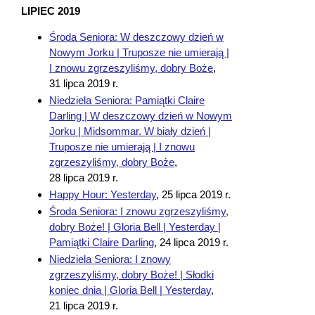
LIPIEC 2019
Środa Seniora: W deszczowy dzień w
Nowym Jorku | Truposze nie umierają |
I znowu zgrzeszyliśmy, dobry Boże
,
31 lipca 2019 r.
Niedziela Seniora: Pamiątki Claire
Darling | W deszczowy dzień w Nowym
Jorku | Midsommar. W biały dzień |
Truposze nie umierają | I znowu
zgrzeszyliśmy, dobry Boże
,
28 lipca 2019 r.
Happy Hour: Yesterday
,
25 lipca 2019 r.
Środa Seniora: I znowu zgrzeszyliśmy,
dobry Boże! | Gloria Bell | Yesterday |
Pamiątki Claire Darling
,
24 lipca 2019 r.
Niedziela Seniora: I znowy
zgrzeszyliśmy, dobry Boże! | Słodki
koniec dnia | Gloria Bell | Yesterday
,
21 lipca 2019 r.