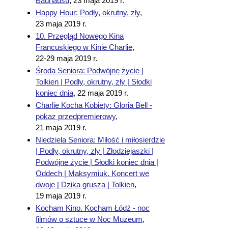
Bauhausu
,
23 maja 2019 r.
Happy Hour: Podły, okrutny, zły
,
23 maja 2019 r.
10. Przegląd Nowego Kina
Francuskiego w Kinie Charlie
,
22-29 maja 2019 r.
Środa Seniora: Podwójne życie |
Tolkien | Podły, okrutny, zły | Słodki
koniec dnia
,
22 maja 2019 r.
Charlie Kocha Kobiety: Gloria Bell -
pokaz przedpremierowy
,
21 maja 2019 r.
Niedziela Seniora: Miłość i miłosierdzie
| Podły, okrutny, zły | Złodziejaszki |
Podwójne życie | Słodki koniec dnia |
Oddech | Maksymiuk. Koncert we
dwoje | Dzika grusza | Tolkien
,
19 maja 2019 r.
Kocham Kino. Kocham Łódź - noc
filmów o sztuce w Noc Muzeum
,