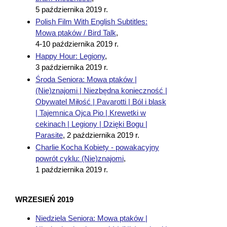
5 października 2019 r.
Polish Film With English Subtitles:
Mowa ptaków / Bird Talk
,
4-10 października 2019 r.
Happy Hour: Legiony
,
3 października 2019 r.
Środa Seniora: Mowa ptaków |
(Nie)znajomi | Niezbędna konieczność |
Obywatel Miłość | Pavarotti | Ból i blask
| Tajemnica Ojca Pio | Krewetki w
cekinach | Legiony | Dzięki Bogu |
Parasite
,
2 października 2019 r.
Charlie Kocha Kobiety - powakacyjny
powrót cyklu: (Nie)znajomi
,
1 października 2019 r.
WRZESIEŃ 2019
Niedziela Seniora: Mowa ptaków |