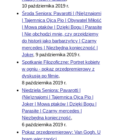
10 października 2019 r.
Środa Seniora: Pavarotti | (Nie)znajomi
| Tajemnica Ojca Pio | Obywatel Miłość
| Mowa ptaków | Dzięki Bogu | Parasite
| Nie obchodzi mnie, czy przejdziemy
do historii jako barbarzyńcy | Czarny
mercedes | Niezbędna konieczność |
Joker
,
9 października 2019 r.
Spotkanie Filozoficzne: Portret kobiety
w ogniu - pokaz przedpremierowy z
dyskusją po filmie
,
8 października 2019 r.
Niedziela Seniora: Pavarotti |
(Nie)znajomi | Tajemnica Ojca Pio |
Joker | Mowa ptaków | Dzięki Bogu |
Parasite | Czarny mercedes |
Niezbędna konieczność
,
6 października 2019 r.
Pokaz przedpremierowy: Van Gogh. U
bram wieczności
,