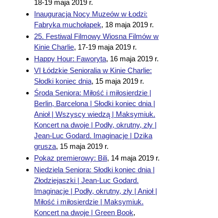
18-19 maja 2019 r.
Inauguracja Nocy Muzeów w Łodzi:
Fabryka muchołapek
,
18 maja 2019 r.
25. Festiwal Filmowy Wiosna Filmów w
Kinie Charlie
,
17-19 maja 2019 r.
Happy Hour: Faworyta
,
16 maja 2019 r.
VI Łódzkie Senioralia w Kinie Charlie:
Słodki koniec dnia
,
15 maja 2019 r.
Środa Seniora: Miłość i miłosierdzie |
Berlin, Barcelona | Słodki koniec dnia |
Anioł | Wszyscy wiedzą | Maksymiuk.
Koncert na dwoje | Podły, okrutny, zły |
Jean-Luc Godard. Imaginacje | Dzika
grusza
,
15 maja 2019 r.
Pokaz premierowy: Bili
,
14 maja 2019 r.
Niedziela Seniora: Słodki koniec dnia |
Złodziejaszki | Jean-Luc Godard.
Imaginacje | Podły, okrutny, zły | Anioł |
Miłość i miłosierdzie | Maksymiuk.
Koncert na dwoje | Green Book
,