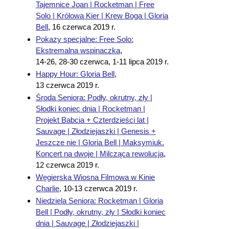
Tajemnice Joan | Rocketman | Free
Solo | Królowa Kier | Krew Boga | Gloria
Bell
,
16 czerwca 2019 r.
Pokazy specjalne: Free Solo:
Ekstremalna wspinaczka
,
14-26, 28-30 czerwca, 1-11 lipca 2019 r.
Happy Hour: Gloria Bell
,
13 czerwca 2019 r.
Środa Seniora: Podły, okrutny, zły |
Słodki koniec dnia | Rocketman |
Projekt Babcia + Czterdzieści lat |
Sauvage | Złodziejaszki | Genesis +
Jeszcze nie | Gloria Bell | Maksymiuk.
Koncert na dwoje | Milcząca rewolucja
,
12 czerwca 2019 r.
Węgierska Wiosna Filmowa w Kinie
Charlie
,
10-13 czerwca 2019 r.
Niedziela Seniora: Rocketman | Gloria
Bell | Podły, okrutny, zły | Słodki koniec
dnia | Sauvage | Złodziejaszki |