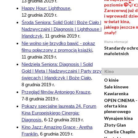
13 grudnia 2019 r.
poziomie 🤭👇/ 
Happy Hour: Lighthouse
,
Zarezerwuj już d
12 grudnia 2019 r.
i wprowadź dzie
w świat kina,
Środa Seniora: Solid Gold | Boże Ciało |
jakiego jeszcze 
Nadzwyczajni | Diagnosis | Lighthouse |
znały!
Irlandczyk
,
11 grudnia 2019 r.
Ważna informacja!
Nie wolno się brzydko bawić - pokaz
Standardy ochr
filmu połączony z promocją książki
,
małoletnich
11 grudnia 2019 r.
Niedziela Seniora: Diagnosis | Solid
Gold | Meta | Nadzwyczajni | Party przy
Kino
świecach | Irlandczyk | Boże Ciało
,
O kinie
8 grudnia 2019 r.
Sale kinowe
Przegląd filmów Antoniego Krauze
,
Kawiarenka
7-8 grudnia 2019 r.
OPEN CINEMA -
oferta kina
Pokazy specjalne laureata 24. Forum
plenerowego
Kina Europejskiego Cinergia:
Wynajem kina
Diagnosis
,
6-12 grudnia 2019 r.
Złoty Glan
Kino Jazz: Amazing Grace - Aretha
Charlie Chaplin
Franklin
,
6 grudnia 2019 r.