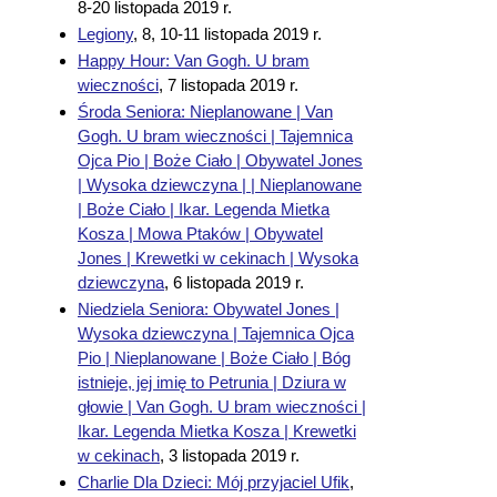
8-20 listopada 2019 r.
Legiony
,
8, 10-11 listopada 2019 r.
Happy Hour: Van Gogh. U bram
wieczności
,
7 listopada 2019 r.
Środa Seniora: Nieplanowane | Van
Gogh. U bram wieczności | Tajemnica
Ojca Pio | Boże Ciało | Obywatel Jones
| Wysoka dziewczyna | | Nieplanowane
| Boże Ciało | Ikar. Legenda Mietka
Kosza | Mowa Ptaków | Obywatel
Jones | Krewetki w cekinach | Wysoka
dziewczyna
,
6 listopada 2019 r.
Niedziela Seniora: Obywatel Jones |
Wysoka dziewczyna | Tajemnica Ojca
Pio | Nieplanowane | Boże Ciało | Bóg
istnieje, jej imię to Petrunia | Dziura w
głowie | Van Gogh. U bram wieczności |
Ikar. Legenda Mietka Kosza | Krewetki
w cekinach
,
3 listopada 2019 r.
Charlie Dla Dzieci: Mój przyjaciel Ufik
,