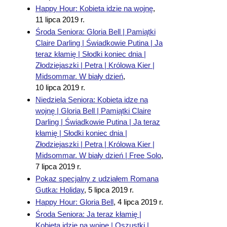
Happy Hour: Kobieta idzie na wojnę
,
11 lipca 2019 r.
Środa Seniora: Gloria Bell | Pamiątki
Claire Darling | Świadkowie Putina | Ja
teraz kłamię | Słodki koniec dnia |
Złodziejaszki | Petra | Królowa Kier |
Midsommar. W biały dzień
,
10 lipca 2019 r.
Niedziela Seniora: Kobieta idze na
wojnę | Gloria Bell | Pamiątki Claire
Darling | Świadkowie Putina | Ja teraz
kłamię | Słodki koniec dnia |
Złodziejaszki | Petra | Królowa Kier |
Midsommar. W biały dzień | Free Solo
,
7 lipca 2019 r.
Pokaz specjalny z udziałem Romana
Gutka: Holiday
,
5 lipca 2019 r.
Happy Hour: Gloria Bell
,
4 lipca 2019 r.
Środa Seniora: Ja teraz kłamię |
Kobieta idzie na wojnę | Oszustki |