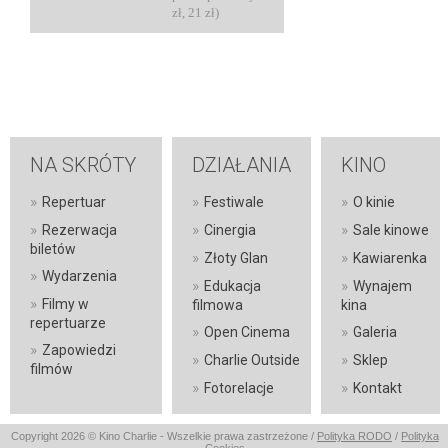
zł, 21 zł)
NA SKRÓTY
DZIAŁANIA
KINO
»
»
»
Repertuar
Festiwale
O kinie
»
»
»
Rezerwacja
Cinergia
Sale kinowe
biletów
»
»
Złoty Glan
Kawiarenka
»
Wydarzenia
»
»
Edukacja
Wynajem
»
Filmy w
filmowa
kina
repertuarze
»
»
Open Cinema
Galeria
»
Zapowiedzi
»
»
Charlie Outside
Sklep
filmów
»
»
Fotorelacje
Kontakt
Copyright 2026 © Kino Charlie - Wszelkie prawa zastrzeżone /
Polityka RODO
/
Polityka