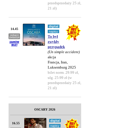
przedsprzedaży 25 zł,
21 zł)
digital
14.45
napisy
To był
zwykły
przypadek
(Un simple accident)
akcja
Francja, Iran,
Luksemburg 2025
bilet norm. 29.99 zł,
ulg. 25.99 zł (w
przedsprzedaży 25 zł,
21 zł)
OSCARY 2026
digital
16.55
napisy