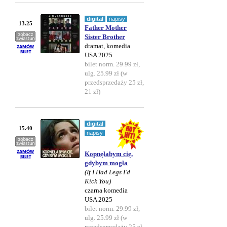
digital
napisy
13.25
Father Mother
Sister Brother
dramat, komedia
USA 2025
bilet norm. 29.99 zł,
ulg. 25.99 zł (w
przedsprzedaży 25 zł,
21 zł)
digital
15.40
napisy
Kopnęłabym cię,
gdybym mogła
(If I Had Legs I'd
Kick You)
czarna komedia
USA 2025
bilet norm. 29.99 zł,
ulg. 25.99 zł (w
przedsprzedaży 25 zł,