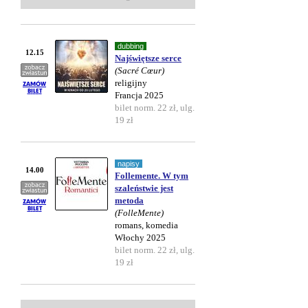
dubbing
12.15
Najświętsze serce
(Sacré Cœur)
religijny
Francja 2025
bilet norm. 22 zł, ulg.
19 zł
napisy
14.00
Follemente. W tym
szaleństwie jest
metoda
(FolleMente)
romans, komedia
Włochy 2025
bilet norm. 22 zł, ulg.
19 zł