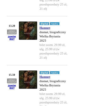
ulg. 25.99 zł (w
przedsprzedaży 25 zł,
21 zł)
digital
napisy
13.20
Hamnet
dramat, biograficzny
Wielka Brytania
2025
bilet norm. 29.99 zł,
ulg. 25.99 zł (w
przedsprzedaży 25 zł,
21 zł)
digital
napisy
15.50
Hamnet
dramat, biograficzny
Wielka Brytania
2025
bilet norm. 29.99 zł,
ulg. 25.99 zł (w
przedsprzedaży 25 zł,