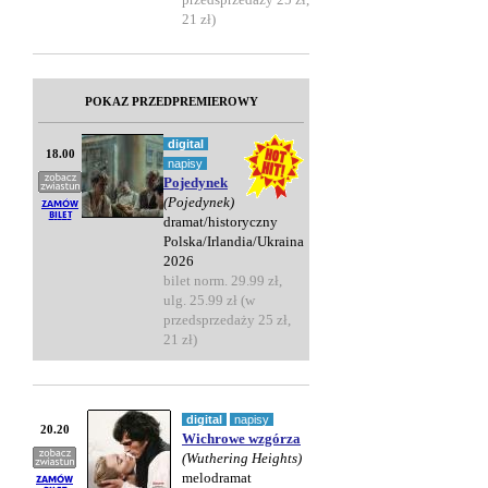
21 zł)
POKAZ PRZEDPREMIEROWY
digital
18.00
napisy
Pojedynek
(Pojedynek)
dramat/historyczny
Polska/Irlandia/Ukraina
2026
bilet norm. 29.99 zł,
ulg. 25.99 zł (w
przedsprzedaży 25 zł,
21 zł)
digital
napisy
20.20
Wichrowe wzgórza
(Wuthering Heights)
melodramat