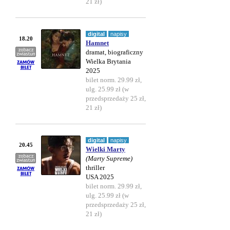
21 zł)
digital
napisy
18.20
Hamnet
dramat, biograficzny
Wielka Brytania
2025
bilet norm. 29.99 zł,
ulg. 25.99 zł (w
przedsprzedaży 25 zł,
21 zł)
digital
napisy
20.45
Wielki Marty
(Marty Supreme)
thriller
USA 2025
bilet norm. 29.99 zł,
ulg. 25.99 zł (w
przedsprzedaży 25 zł,
21 zł)