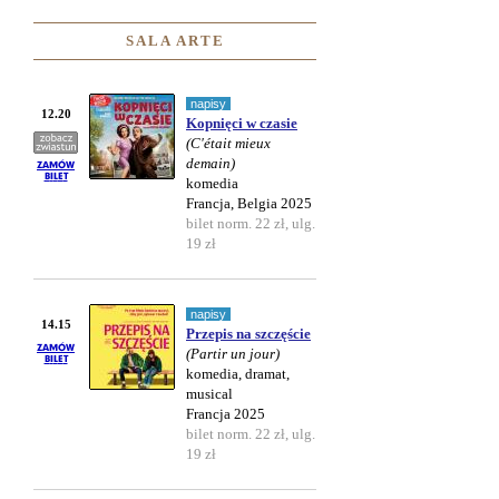
SALA ARTE
napisy
12.20
Kopnięci w czasie
(C'était mieux
demain)
komedia
Francja, Belgia 2025
bilet norm. 22 zł, ulg.
19 zł
napisy
14.15
Przepis na szczęście
(Partir un jour)
komedia, dramat,
musical
Francja 2025
bilet norm. 22 zł, ulg.
19 zł