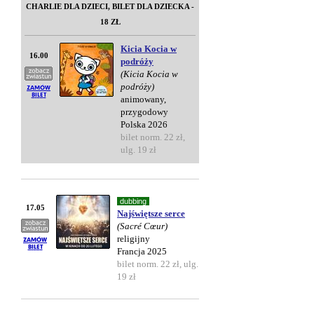
CHARLIE DLA DZIECI, BILET DLA DZIECKA -
18 ZŁ
Kicia Kocia w
16.00
podróży
(Kicia Kocia w
podróży)
animowany,
przygodowy
Polska 2026
bilet norm. 22 zł,
ulg. 19 zł
dubbing
17.05
Najświętsze serce
(Sacré Cœur)
religijny
Francja 2025
bilet norm. 22 zł, ulg.
19 zł