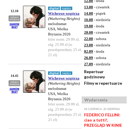
12.08
- środa
13.08
- czwartek
digital
napisy
12.10
Wichrowe wzgórza
14.08
- piątek
(Wuthering Heights)
16.08
- niedziela
melodramat
19.08
- środa
USA, Wielka
20.08
- czwartek
Brytania 2026
22.08
- sobota
bilet norm. 29.99 zł,
ulg. 25.99 zł (w
23.08
- niedziela
przedsprzedaży 25 zł,
02.09
- środa
21 zł)
26.09
- sobota
27.09
- niedziela
Repertuar
digital
napisy
14.45
godzinowy
Wichrowe wzgórza
Filmy w repertuarze
(Wuthering Heights)
melodramat
USA, Wielka
Brytania 2026
Wydarzenia
bilet norm. 29.99 zł,
ulg. 25.99 zł (w
19 CZERWCA- 20 SIERPNIA
przedsprzedaży 25 zł,
FEDERICO FELLINI:
21 zł)
ciao a tutti!,
PRZEGLĄD W KINIE