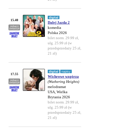
digital
15.40
Dalej Jazda 2
komedia
Polska 2026
bilet norm. 29.99 zł,
ulg. 25.99 zł (w
przedsprzedaży 25 zł,
21 zł)
digital
napisy
17.55
Wichrowe wzgórza
(Wuthering Heights)
melodramat
USA, Wielka
Brytania 2026
bilet norm. 29.99 zł,
ulg. 25.99 zł (w
przedsprzedaży 25 zł,
21 zł)