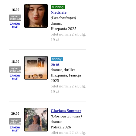
dubbing
16.00
Niedziele
(Los domingos)
dramat
Hiszpania 2025
bilet norm. 22 zł, ulg.
19 zł
napisy
18.00
Sirât
dramat, thriller
Hiszpania, Francja
2025
bilet norm. 22 zł, ulg.
19 zł
Glorious Summer
20.00
(Glorious Summer)
dramat
Polska 2026
bilet norm. 22 zł, ulg.