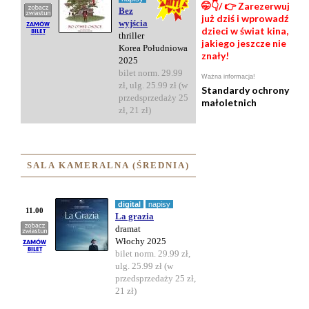
🤭👇/ 👉 Zarezerwuj
Bez
już dziś i wprowadź
wyjścia
dzieci w świat kina,
thriller
jakiego jeszcze nie
Korea Południowa
znały!
2025
bilet norm. 29.99
Ważna informacja!
zł, ulg. 25.99 zł (w
Standardy ochrony
przedsprzedaży 25
małoletnich
zł, 21 zł)
SALA KAMERALNA (ŚREDNIA)
digital
napisy
11.00
La grazia
dramat
Włochy 2025
bilet norm. 29.99 zł,
ulg. 25.99 zł (w
przedsprzedaży 25 zł,
21 zł)