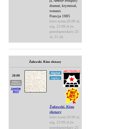
(L'Amour braque)
dramat, kryminał,
romans
Francja 1985
bilet norm.29.99 zł,
ulg. 25.99 zł (w
przedsprzedaży 25
zł, 21 zł)
Żuławski. Kino ekstazy
digital
20.00
napisy
Żuławski. Kino
ekstazy
bilet norm.29.99 zł,
ulg. 25.99 zł (w
przedsprzedaży 25