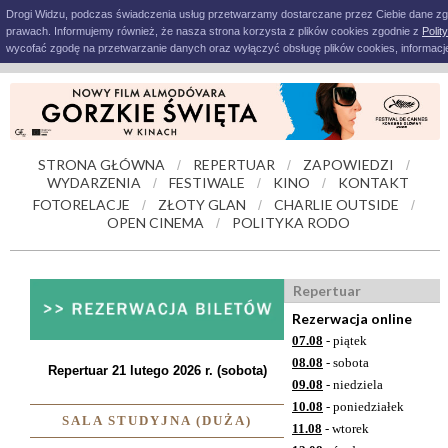
Drogi Widzu, podczas świadczenia usług przetwarzamy dostarczane przez Ciebie dane z
prawach. Informujemy również, że nasza strona korzysta z plików cookies zgodnie z
Polit
wycofać zgodę na przetwarzanie danych oraz wyłączyć obsługę plików cookies, informacje
STRONA GŁÓWNA
REPERTUAR
ZAPOWIEDZI
/
/
/
WYDARZENIA
FESTIWALE
KINO
KONTAKT
/
/
/
FOTORELACJE
ZŁOTY GLAN
CHARLIE OUTSIDE
/
/
/
OPEN CINEMA
POLITYKA RODO
/
Repertuar
Rezerwacja online
07.08
- piątek
08.08
- sobota
Repertuar 21 lutego 2026 r. (sobota)
09.08
- niedziela
10.08
- poniedziałek
SALA STUDYJNA (DUŻA)
11.08
- wtorek