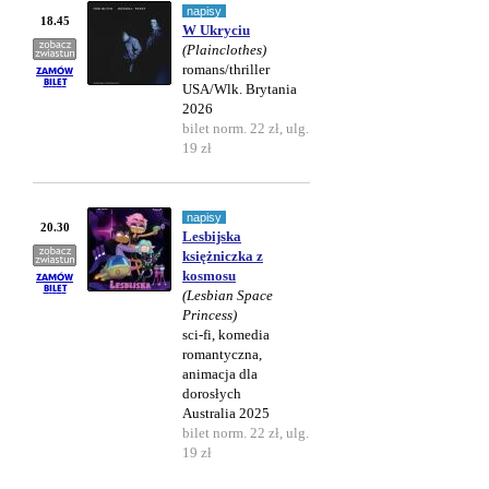
napisy
18.45
W Ukryciu
(Plainclothes)
romans/thriller
USA/Wlk. Brytania
2026
bilet norm. 22 zł, ulg.
19 zł
napisy
20.30
Lesbijska
księżniczka z
kosmosu
(Lesbian Space
Princess)
sci-fi, komedia
romantyczna,
animacja dla
dorosłych
Australia 2025
bilet norm. 22 zł, ulg.
19 zł