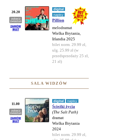
digital
20.20
napisy
Pillion
melodramat
Wielka Brytania,
Irlandia 2025
bilet norm. 29.99 zł,
ulg. 25.99 zł (w
przedsprzedaży 25 zł,
21 zł)
SALA WIDZÓW
digital
napisy
11.00
Ścieżki życia
(The Salt Path)
dramat
Wielka Brytania
2024
bilet norm. 29.99 zł,