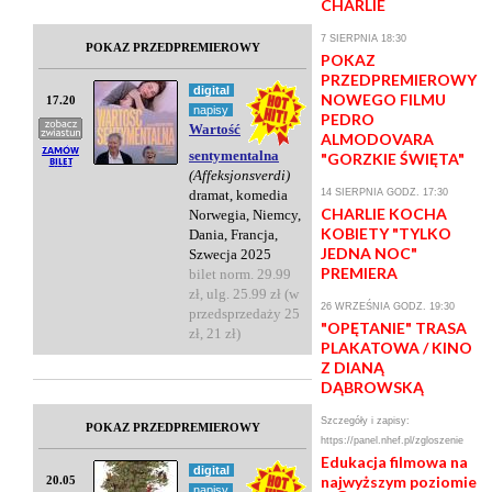
CHARLIE
7 SIERPNIA 18:30
POKAZ PRZEDPREMIEROWY
POKAZ
PRZEDPREMIEROWY
digital
NOWEGO FILMU
17.20
napisy
PEDRO
Wartość
ALMODOVARA
sentymentalna
"GORZKIE ŚWIĘTA"
(Affeksjonsverdi)
dramat, komedia
14 SIERPNIA GODZ. 17:30
CHARLIE KOCHA
Norwegia, Niemcy,
KOBIETY "TYLKO
Dania, Francja,
JEDNA NOC"
Szwecja 2025
PREMIERA
bilet norm. 29.99
zł, ulg. 25.99 zł (w
26 WRZEŚNIA GODZ. 19:30
przedsprzedaży 25
"OPĘTANIE" TRASA
zł, 21 zł)
PLAKATOWA / KINO
Z DIANĄ
DĄBROWSKĄ
Szczegóły i zapisy:
POKAZ PRZEDPREMIEROWY
https://panel.nhef.pl/zgloszenie
Edukacja filmowa na
digital
najwyższym poziomie
20.05
napisy