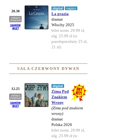
digital
napisy
20.30
La grazia
dramat
Włochy 2025
bilet norm. 29.99 zł,
ulg. 25.99 zł (w
przedsprzedaży 25 zł,
21 zł)
SALA CZERWONY DYWAN
digital
12.25
Zima Pod
Znakiem
Wrony
(Zima pod znakiem
wrony)
dramat
Polska 2026
bilet norm. 29.99 zł,
ulg. 25.99 zł (w