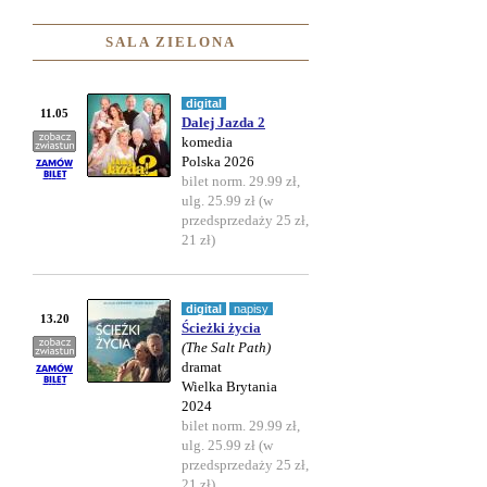
SALA ZIELONA
digital
11.05
Dalej Jazda 2
komedia
Polska 2026
bilet norm. 29.99 zł,
ulg. 25.99 zł (w
przedsprzedaży 25 zł,
21 zł)
digital
napisy
13.20
Ścieżki życia
(The Salt Path)
dramat
Wielka Brytania
2024
bilet norm. 29.99 zł,
ulg. 25.99 zł (w
przedsprzedaży 25 zł,
21 zł)