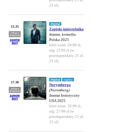
21 zł)
digital
15.35
Zapiski śmiertelnika
dramat, komedia
Polska 2025
bilet norm. 29.99 zł,
ulg. 25.99 zł (w
przedsprzedaży 25 zł,
21 zł)
digital
napisy
17.30
Norymberga
(Nuremberg)
dramat historyczny
USA 2025
bilet norm. 29.99 zł,
ulg. 25.99 zł (w
przedsprzedaży 25 zł,
21 zł)