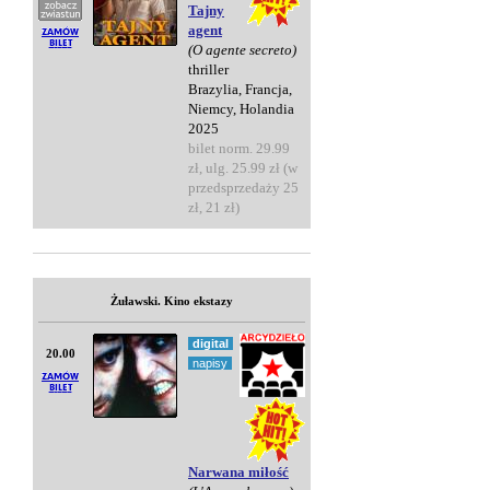
Tajny
agent
(O agente secreto)
thriller
Brazylia, Francja,
Niemcy, Holandia
2025
bilet norm. 29.99
zł, ulg. 25.99 zł (w
przedsprzedaży 25
zł, 21 zł)
Żuławski. Kino ekstazy
digital
20.00
napisy
Narwana miłość