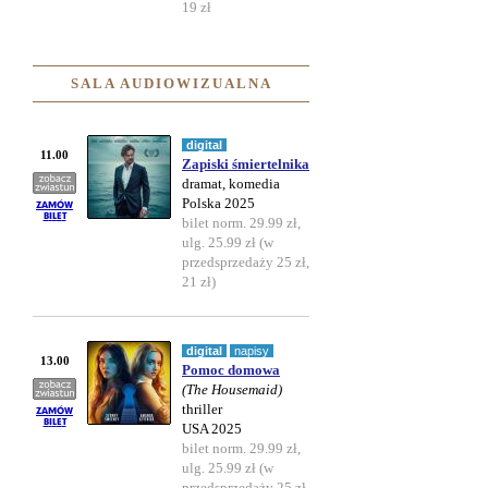
19 zł
SALA AUDIOWIZUALNA
digital
11.00
Zapiski śmiertelnika
dramat, komedia
Polska 2025
bilet norm. 29.99 zł,
ulg. 25.99 zł (w
przedsprzedaży 25 zł,
21 zł)
digital
napisy
13.00
Pomoc domowa
(The Housemaid)
thriller
USA 2025
bilet norm. 29.99 zł,
ulg. 25.99 zł (w
przedsprzedaży 25 zł,