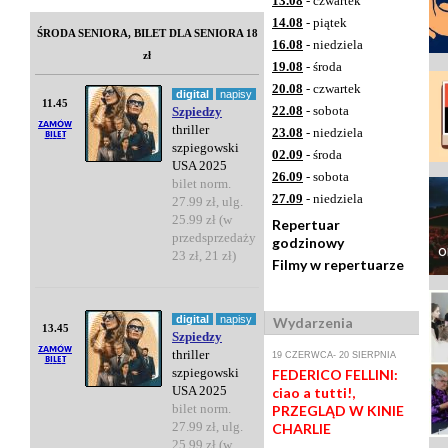
13.08
- czwartek
14.08
- piątek
ŚRODA SENIORA, BILET DLA SENIORA 18
16.08
- niedziela
zł
19.08
- środa
20.08
- czwartek
digital
napisy
11.45
22.08
- sobota
Szpiedzy
thriller
23.08
- niedziela
szpiegowski
02.09
- środa
USA 2025
26.09
- sobota
bilet norm.
27.09
- niedziela
27.99 zł, ulg.
25.99 zł (w
Repertuar
przedsprzedaży
godzinowy
o
23 zł, 21 zł)
Filmy w repertuarze
digital
napisy
Wydarzenia
13.45
Szpiedzy
thriller
19 CZERWCA- 20 SIERPNIA
szpiegowski
FEDERICO FELLINI:
USA 2025
ciao a tutti!,
bilet norm.
PRZEGLĄD W KINIE
27.99 zł, ulg.
CHARLIE
25.99 zł (w