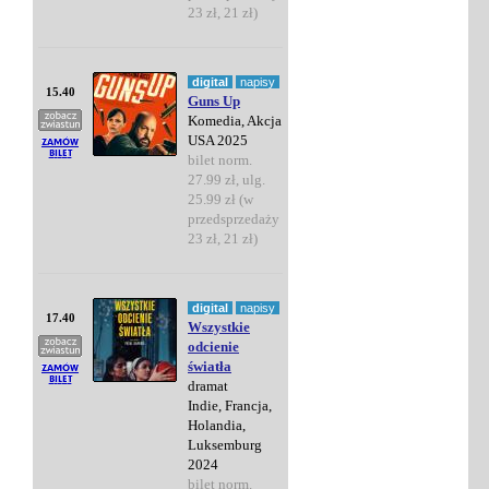
23 zł, 21 zł)
digital
napisy
15.40
Guns Up
Komedia, Akcja
USA 2025
bilet norm.
27.99 zł, ulg.
25.99 zł (w
przedsprzedaży
23 zł, 21 zł)
digital
napisy
17.40
Wszystkie
odcienie
światła
dramat
Indie, Francja,
Holandia,
Luksemburg
2024
bilet norm.