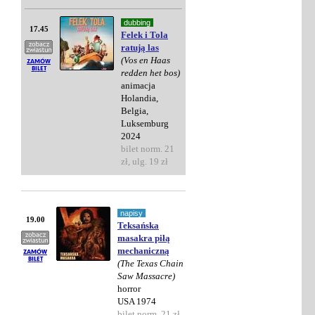
dubbing
17.45
Felek i Tola
ratują las
(Vos en Haas
redden het bos)
animacja
Holandia,
Belgia,
Luksemburg
2024
bilet norm. 21
zł, ulg. 19 zł
napisy
19.00
Teksańska
masakra piłą
mechaniczną
(The Texas Chain
Saw Massacre)
horror
USA 1974
bilet norm. 21 zł,