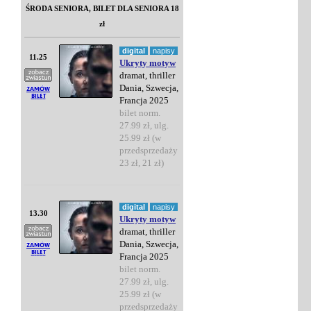
ŚRODA SENIORA, BILET DLA SENIORA 18
zł
digital
napisy
11.25
Ukryty motyw
dramat, thriller
Dania, Szwecja,
Francja 2025
bilet norm.
27.99 zł, ulg.
25.99 zł (w
przedsprzedaży
23 zł, 21 zł)
digital
napisy
13.30
Ukryty motyw
dramat, thriller
Dania, Szwecja,
Francja 2025
bilet norm.
27.99 zł, ulg.
25.99 zł (w
przedsprzedaży