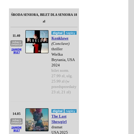
ŚRODA SENIORA, BILET DLA SENIORA 18
zł
digital
napisy
11.40
Konklawe
(Conclave)
thriller
Wielka
Brytania, USA
2024
bilet norm.
27.99 zł, ulg.
25.99 zł (w
przedsprzedaży
23 zł, 21 zł)
digital
napisy
14.05
The Last
Showgirl
dramat
USA 2025