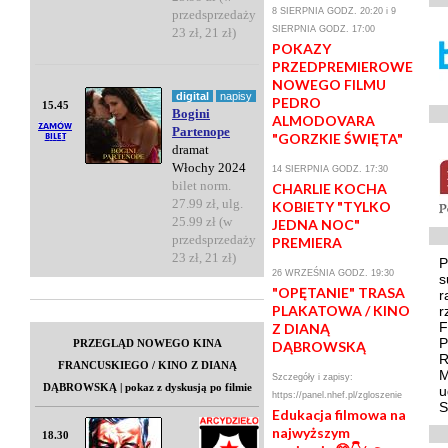
8 SIERPNIA GODZ. 20:20 i 9
przedsprzedaży
SIERPNIA GODZ. 17:00
23 zł, 21 zł)
POKAZY
PRZEDPREMIEROWE
NOWEGO FILMU
digital
napisy
PEDRO
15.45
Bogini
ALMODOVARA
Partenope
"GORZKIE ŚWIĘTA"
dramat
Włochy 2024
14 SIERPNIA GODZ. 17:30
bilet norm.
CHARLIE KOCHA
27.99 zł, ulg.
KOBIETY "TYLKO
25.99 zł (w
JEDNA NOC"
przedsprzedaży
PREMIERA
23 zł, 21 zł)
P
26 WRZEŚNIA GODZ. 19:30
s
"OPĘTANIE" TRASA
r
PLAKATOWA / KINO
r
F
Z DIANĄ
P
PRZEGLĄD NOWEGO KINA
DĄBROWSKĄ
R
FRANCUSKIEGO / KINO Z DIANĄ
M
Szczegóły i zapisy:
DĄBROWSKĄ | pokaz z dyskusją po filmie
u
https://panel.nhef.pl/zgloszenie
S
Edukacja filmowa na
najwyższym
18.30