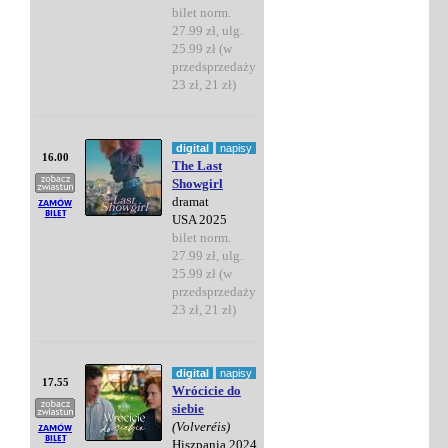
bilet norm.
27.99 zł, ulg.
25.99 zł (w
przedsprzedaży
23 zł, 21 zł)
digital
napisy
16.00
The Last
Showgirl
dramat
USA 2025
bilet norm.
27.99 zł, ulg.
25.99 zł (w
przedsprzedaży
23 zł, 21 zł)
digital
napisy
17.55
Wrócicie do
siebie
(Volveréis)
Hiszpania 2024