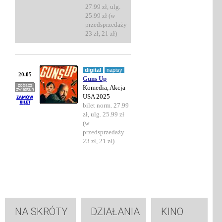
27.99 zł, ulg.
25.99 zł (w
przedsprzedaży
23 zł, 21 zł)
digital
napisy
20.05
Guns Up
Komedia, Akcja
USA 2025
bilet norm. 27.99
zł, ulg. 25.99 zł
(w
przedsprzedaży
23 zł, 21 zł)
NA SKRÓTY
DZIAŁANIA
KINO