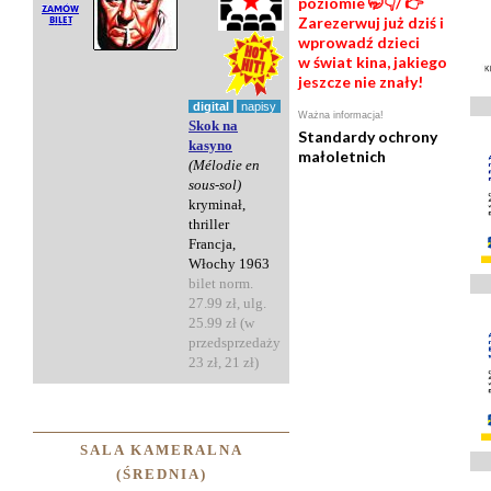
poziomie 🤭👇/ 👉
Zarezerwuj już dziś i
wprowadź dzieci
w świat kina, jakiego
jeszcze nie znały!
digital
napisy
Ważna informacja!
Skok na
Standardy ochrony
kasyno
małoletnich
(Mélodie en
sous-sol)
kryminał,
thriller
Francja,
Włochy 1963
bilet norm.
27.99 zł, ulg.
25.99 zł (w
przedsprzedaży
23 zł, 21 zł)
SALA KAMERALNA
(ŚREDNIA)