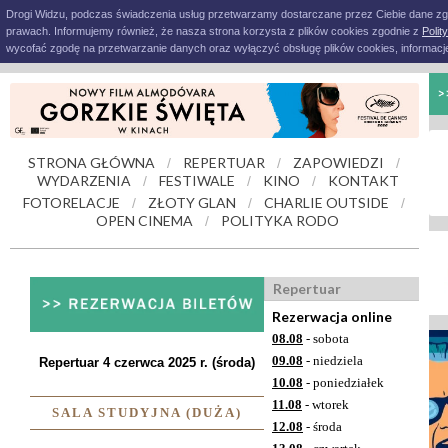
Drogi Widzu, podczas świadczenia usług przetwarzamy dostarczane przez Ciebie dane z
prawach. Informujemy również, że nasza strona korzysta z plików cookies zgodnie z
Polit
wycofać zgodę na przetwarzanie danych oraz wyłączyć obsługę plików cookies, informacje
STRONA GŁÓWNA
REPERTUAR
ZAPOWIEDZI
/
/
/
WYDARZENIA
FESTIWALE
KINO
KONTAKT
/
/
/
FOTORELACJE
ZŁOTY GLAN
CHARLIE OUTSIDE
/
/
/
OPEN CINEMA
POLITYKA RODO
/
Repertuar
Rezerwacja online
08.08
- sobota
09.08
- niedziela
Repertuar 4 czerwca 2025 r. (środa)
10.08
- poniedziałek
11.08
- wtorek
SALA STUDYJNA (DUŻA)
12.08
- środa