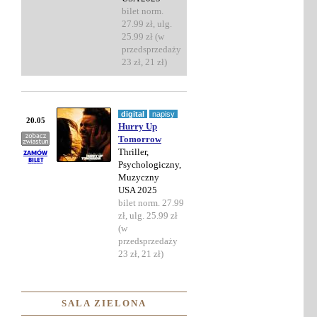
bilet norm.
27.99 zł, ulg.
25.99 zł (w
przedsprzedaży
23 zł, 21 zł)
digital
napisy
20.05
Hurry Up
Tomorrow
Thriller,
Psychologiczny,
Muzyczny
USA 2025
bilet norm. 27.99
zł, ulg. 25.99 zł
(w
przedsprzedaży
23 zł, 21 zł)
SALA ZIELONA