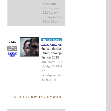
bilet norm.
27.99 zł, ulg.
25.99 zł (w
przedsprzedaży
23 zł, 21 zł)
digital
napisy
20.15
Ukryty motyw
dramat, thriller
Dania, Szwecja,
Francja 2025
bilet norm. 27.99
zł, ulg. 25.99 zł
(w
przedsprzedaży
23 zł, 21 zł)
SALA CZERWONY DYWAN