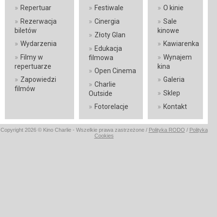
»
»
»
Repertuar
Festiwale
O kinie
»
»
»
Rezerwacja
Cinergia
Sale
biletów
kinowe
»
Złoty Glan
»
»
Wydarzenia
Kawiarenka
»
Edukacja
»
»
Filmy w
Wynajem
filmowa
repertuarze
kina
»
Open Cinema
»
»
Zapowiedzi
Galeria
»
Charlie
filmów
»
Sklep
Outside
»
»
Fotorelacje
Kontakt
Copyright 2026 © Kino Charlie - Wszelkie prawa zastrzeżone /
Polityka RODO
/
Polityka
Cookies