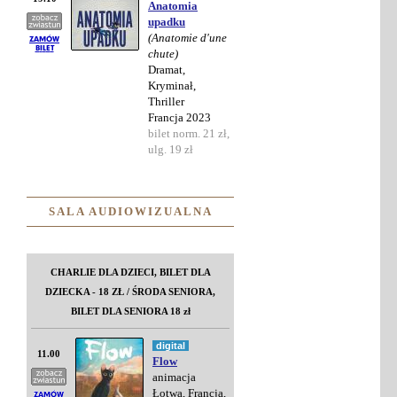
Anatomia
upadku
(Anatomie d'une
chute)
Dramat,
Kryminał,
Thriller
Francja 2023
bilet norm. 21 zł,
ulg. 19 zł
SALA AUDIOWIZUALNA
CHARLIE DLA DZIECI, BILET DLA
DZIECKA - 18 ZŁ / ŚRODA SENIORA,
BILET DLA SENIORA 18 zł
digital
11.00
Flow
animacja
Łotwa, Francja,