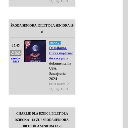
zł, ulg. 19 zł
ŚRODA SENIORA, BILET DLA SENIORA 18
zł
napisy
15.45
Dalajlama.
Przez mądrość
do szczęścia
dokumentalny
USA,
Szwajcaria
2024
bilet norm. 21
zł, ulg. 19 zł
CHARLIE DLA DZIECI, BILET DLA
DZIECKA - 18 ZŁ / ŚRODA SENIORA,
BILET DLA SENIORA 18 zł