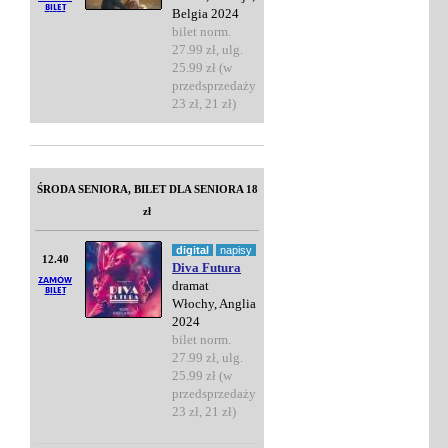
Belgia 2024
bilet norm.
27.99 zł, ulg.
25.99 zł (w
przedsprzedaży
23 zł, 21 zł)
ŚRODA SENIORA, BILET DLA SENIORA 18
zł
digital
napisy
12.40
Diva Futura
dramat
Włochy, Anglia
2024
bilet norm.
27.99 zł, ulg.
25.99 zł (w
przedsprzedaży
23 zł, 21 zł)