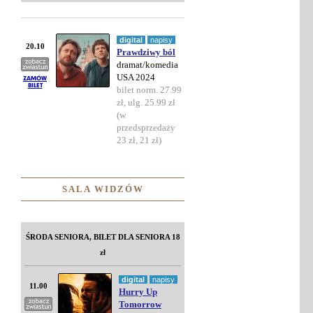
digital
napisy
20.10
Prawdziwy ból
dramat/komedia
USA 2024
bilet norm. 27.99
zł, ulg. 25.99 zł
(w
przedsprzedaży
23 zł, 21 zł)
SALA WIDZÓW
ŚRODA SENIORA, BILET DLA SENIORA 18
zł
digital
napisy
11.00
Hurry Up
Tomorrow