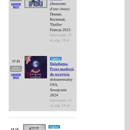
(Anatomie
d'une chute)
Dramat,
Kryminał,
Thriller
Francja 2023
bilet norm. 21
zł, ulg. 19 zł
napisy
17.35
Dalajlama.
Przez mądrość
do szczęścia
dokumentalny
USA,
Szwajcaria
2024
bilet norm. 21
zł, ulg. 19 zł
napisy
19.10