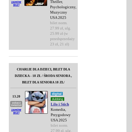
Thriller,
Psychologiczny,
Muzyczny
USA 2025
bilet norm.
27.99 zł, ulg.
25.99 zł (w
przedsprzedaży
23 zł, 21 zł)
CHARLIE DLA DZIECI, BILET DLA
DZIECKA - 18 ZŁ / ŚRODA SENIORA ,
BILET DLA SENIORA 18 ZŁ/
digital
13.20
dubbing
Lilo i Stich
Komedia,
Przygodowy
USA 2025
bilet norm.
27.99 zł, ulg.