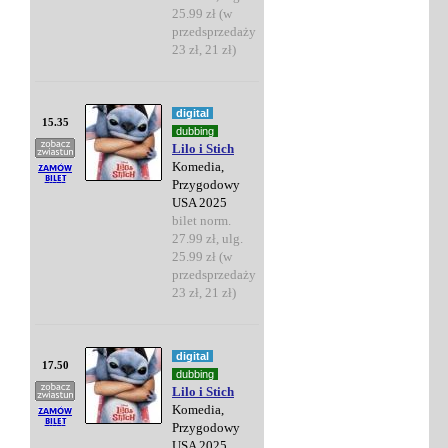
25.99 zł (w
przedsprzedaży
23 zł, 21 zł)
digital
15.35
dubbing
Lilo i Stich
Komedia,
Przygodowy
USA 2025
bilet norm.
27.99 zł, ulg.
25.99 zł (w
przedsprzedaży
23 zł, 21 zł)
digital
17.50
dubbing
Lilo i Stich
Komedia,
Przygodowy
USA 2025