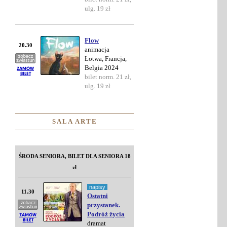
ulg. 19 zł
Flow
20.30
animacja
Łotwa, Francja,
Belgia 2024
bilet norm. 21 zł,
ulg. 19 zł
SALA ARTE
ŚRODA SENIORA, BILET DLA SENIORA 18
zł
napisy
11.30
Ostatni
przystanek.
Podróż życia
dramat