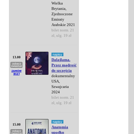
Wielka
Brytania,
Zjednoczone
Emiraty
Arabskie 2021
bilet norm. 21
zł, ulg. 19 zł
napisy
13.00
Dalajlama.
Przez mądrość
do szczęścia
dokumentalny
USA,
Szwajcaria
2024
bilet norm. 21
zł, ulg. 19 zł
napisy
15.00
Anatomia
upadku