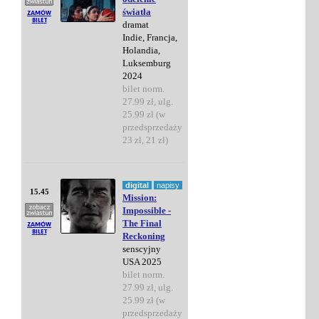
światła
dramat
Indie, Francja,
Holandia,
Luksemburg
2024
bilet norm.
27.99 zł, ulg.
25.99 zł (w
przedsprzedaży
23 zł, 21 zł)
digital
napisy
15.45
Mission:
Impossible -
The Final
Reckoning
senscyjny
USA 2025
bilet norm.
27.99 zł, ulg.
25.99 zł (w
przedsprzedaży