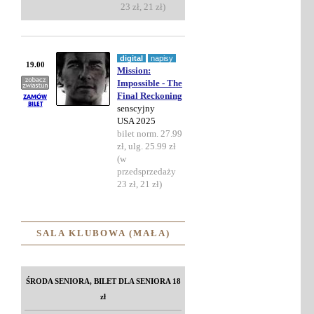
23 zł, 21 zł)
digital
napisy
19.00
Mission:
Impossible - The
Final Reckoning
senscyjny
USA 2025
bilet norm. 27.99
zł, ulg. 25.99 zł
(w
przedsprzedaży
23 zł, 21 zł)
SALA KLUBOWA (MAŁA)
ŚRODA SENIORA, BILET DLA SENIORA 18
zł