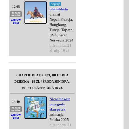
napisy
12.05
Shambhala
dramat
Nepal, Francja,
Hongkong,
Turcja, Tajwan,
USA, Katar,
Norwegia 2024
bilet norm. 21
zł, ulg. 19 zł
CHARLIE DLA DZIECI, BILET DLA
DZIECKA - 18 ZŁ / ŚRODA SENIORA ,
BILET DLA SENIORA 18 ZŁ
Niesamowite
14.40
przygody
skarpetek
animacja
Polska 2025
bilet norm. 21