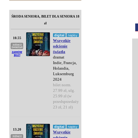
ŚRODA SENIORA, BILET DLA SENIORA 18
zł
digital
napisy
10.55
Wszystkie
odcienie
światła
dramat
Indie, Francja,
Holandia,
Luksemburg
2024
bilet norm.
27.99 zł, ulg.
25.99 zł (w
przedsprzedaży
23 zł, 21 zł)
digital
napisy
13.20
Wszystkie
odcienie