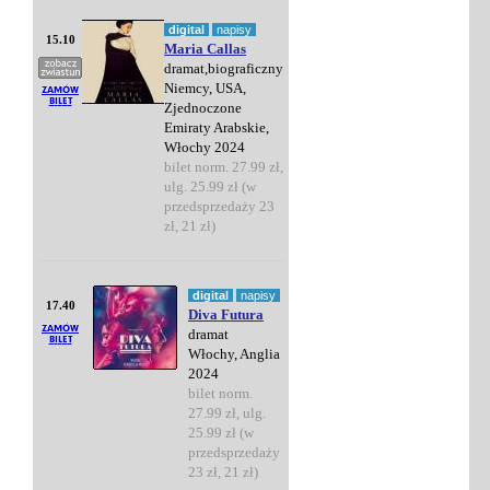
digital
napisy
15.10
Maria Callas
dramat,biograficzny
Niemcy, USA,
Zjednoczone
Emiraty Arabskie,
Włochy 2024
bilet norm. 27.99 zł,
ulg. 25.99 zł (w
przedsprzedaży 23
zł, 21 zł)
digital
napisy
17.40
Diva Futura
dramat
Włochy, Anglia
2024
bilet norm.
27.99 zł, ulg.
25.99 zł (w
przedsprzedaży
23 zł, 21 zł)