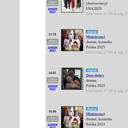
(Anniversary)
USA 2025
bilet norm. 27.99 zł, ulg. 2
digital
12.10
Ministranci
dramat, komedia
Polska 2025
bilet norm. 27.99 zł, ulg. 2
digital
14.05
Dom dobry
dramat
Polska 2025
bilet norm. 27.99 zł, ulg. 2
digital
16.00
Ministranci
dramat, komedia
Polska 2025