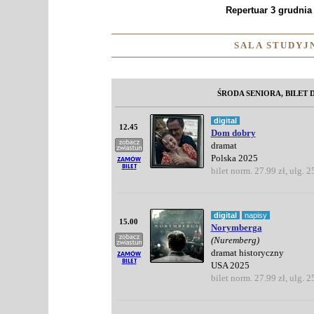
Repertuar 3 grudnia 
SALA STUDYJN
ŚRODA SENIORA, BILET D
digital
12.45
Dom dobry
dramat
Polska 2025
bilet norm. 27.99 zł, ulg. 2
digital
napisy
15.00
Norymberga
(Nuremberg)
dramat historyczny
USA 2025
bilet norm. 27.99 zł, ulg. 2