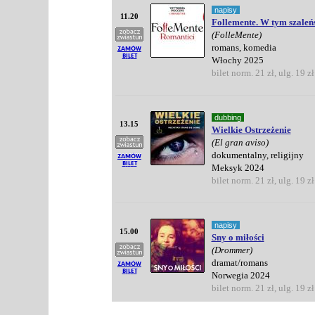
napisy
11.20
Follemente. W tym szaleńs
(FolleMente)
romans, komedia
Włochy 2025
bilet norm. 21 zł, ulg. 19 zł
dubbing
13.15
Wielkie Ostrzeżenie
(El gran aviso)
dokumentalny, religijny
Meksyk 2024
bilet norm. 21 zł, ulg. 19 zł
napisy
15.00
Sny o miłości
(Drommer)
dramat/romans
Norwegia 2024
bilet norm. 21 zł, ulg. 19 zł