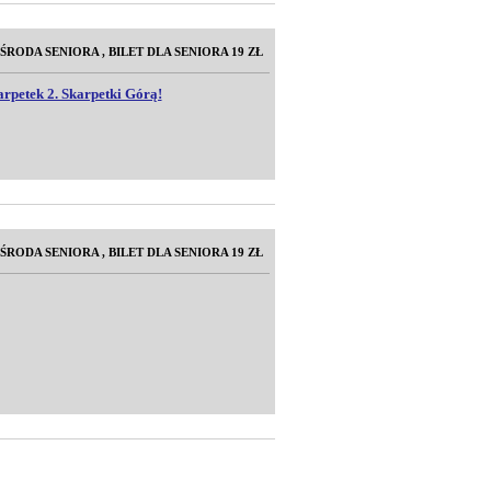
/ŚRODA SENIORA , BILET DLA SENIORA 19 ZŁ
rpetek 2. Skarpetki Górą!
/ŚRODA SENIORA , BILET DLA SENIORA 19 ZŁ