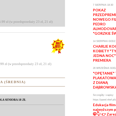
7 SIERPNIA 18:30
POKAZ
PRZEDPREM
NOWEGO FI
5.99 zł (w przedsprzedaży 23 zł, 21 zł)
PEDRO
ALMODOVA
"GORZKIE Ś
14 SIERPNIA GODZ.
CHARLIE KO
KOBIETY "T
JEDNA NOC"
PREMIERA
.99 zł (w przedsprzedaży 23 zł, 21 zł)
26 WRZEŚNIA GODZ
"OPĘTANIE"
PLAKATOWA 
A (ŚREDNIA)
Z DIANĄ
DĄBROWSK
Szczegóły i zapisy:
LA SENIORA 18 ZŁ
https://panel.nhef.pl/
Edukacja fil
najwyższym 
🤭👇/ 👉 Zare