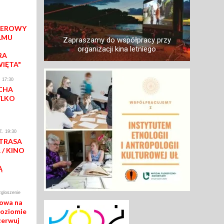
IEROWY
LMU
Zapraszamy do współpracy przy
organizacji kina letniego
RA
WIĘTA"
 17:30
CHA
YLKO
. 19:30
 TRASA
/ KINO
Ą
zgloszenie
mowa na
poziomie
zerwuj