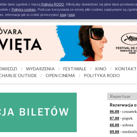
iebie dane zgodnie z naszą
Polityką RODO
. Kliknij aby dowiedzieć się jakie dane przetwarz
godnie z
Polityką cookies
. Podczas korzystania ze strony pliki cookies zapisywane są zgodni
s, informacje jak to zrobić przeczytasz
tutaj
i
tutaj
.
OWIEDZI
WYDARZENIA
FESTIWALE
KINO
KONTAKT
/
/
/
/
CHARLIE OUTSIDE
OPEN CINEMA
POLITYKA RODO
/
/
Repertuar
Rezerwacja o
06.08
- czwartek
07.08
- piątek
08.08
- sobota
09.08
- niedziel