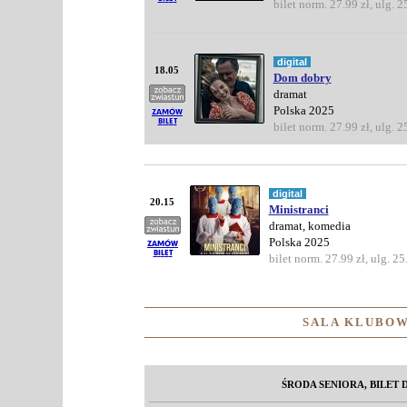
bilet norm. 27.99 zł, ulg. 2
digital
18.05
Dom dobry
dramat
Polska 2025
bilet norm. 27.99 zł, ulg. 2
digital
20.15
Ministranci
dramat, komedia
Polska 2025
bilet norm. 27.99 zł, ulg. 25
SALA KLUBOW
ŚRODA SENIORA, BILET D