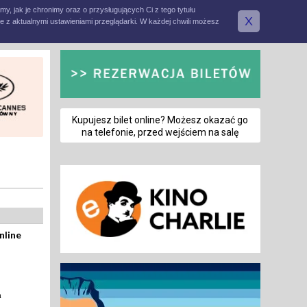
amy, jak je chronimy oraz o przysługujących Ci z tego tytułu
X
e z aktualnymi ustawieniami przeglądarki. W każdej chwili możesz
Kupujesz bilet online? Możesz okazać go
na telefonie, przed wejściem na salę
nline
a