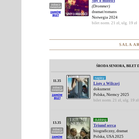
Sny o miłości
(Drommer)
dramat/romans
Norwegia 2024
bilet norm. 21 zł, ulg. 19 zł
SALA A
ŚRODA SENIORA, BILET D
napisy
11.35
Listy z Wilczej
dokument
Polska, Niemcy 2025
bilet norm. 21 zł, ulg. 19 zł
dubbing
13.35
Triumf serca
biograficzny, dramat
Polska, USA 2025