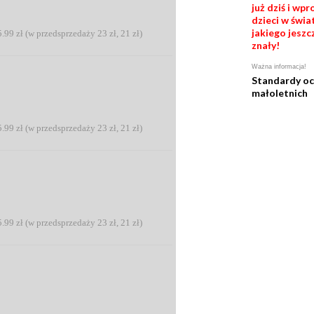
już dziś i wp
dzieci w świat
jakiego jeszc
5.99 zł (w przedsprzedaży 23 zł, 21 zł)
znały!
Ważna informacja!
Standardy o
małoletnich
5.99 zł (w przedsprzedaży 23 zł, 21 zł)
5.99 zł (w przedsprzedaży 23 zł, 21 zł)