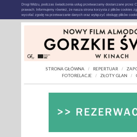
Drogi Widzu, podczas świadczenia usług przetwarzamy dostarczane przez C
prawach. Informujemy również, że nasza strona korzysta z plików cookies z
wycofać zgodę na przetwarzanie danych oraz wyłączyć obsługę plików cookie
STRONA GŁÓWNA
REPERTUAR
ZAP
/
/
FOTORELACJE
ZŁOTY GLAN
/
/