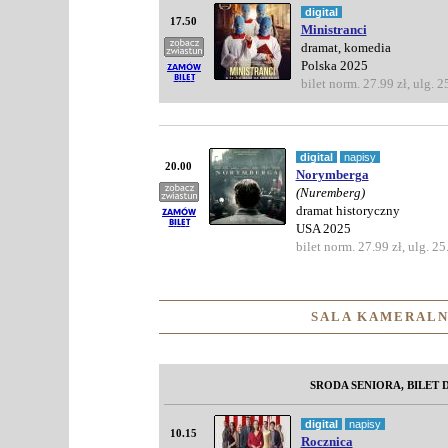
digital
17.50
Ministranci
dramat, komedia
Polska 2025
bilet norm. 27.99 zł, ulg. 2
digital
napisy
20.00
Norymberga
(Nuremberg)
dramat historyczny
USA 2025
bilet norm. 27.99 zł, ulg. 25
SALA KAMERALN
SRODA SENIORA, BILET D
digital
napisy
10.15
Rocznica