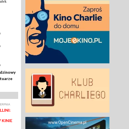
ałek
a
a
a
odzinowy
rtuarze
IERPNIA
LINI:
 KINIE
www.OpenCinema.pl