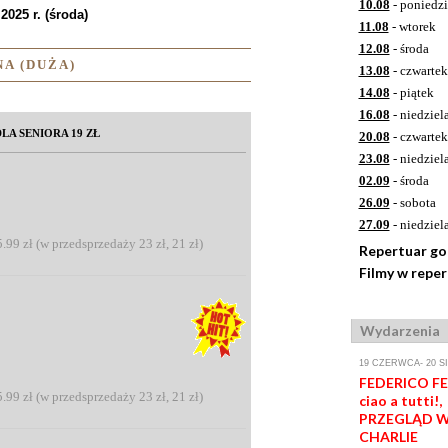
10.08
- poniedzi
2025 r. (środa)
11.08
- wtorek
12.08
- środa
A (DUŻA)
13.08
- czwartek
14.08
- piątek
16.08
- niedziel
LA SENIORA 19 ZŁ
20.08
- czwartek
23.08
- niedziel
02.09
- środa
26.09
- sobota
27.09
- niedziel
5.99 zł (w przedsprzedaży 23 zł, 21 zł)
Repertuar g
Filmy w repe
Wydarzenia
19 CZERWCA- 20 S
FEDERICO FEL
5.99 zł (w przedsprzedaży 23 zł, 21 zł)
ciao a tutti!,
PRZEGLĄD W
CHARLIE