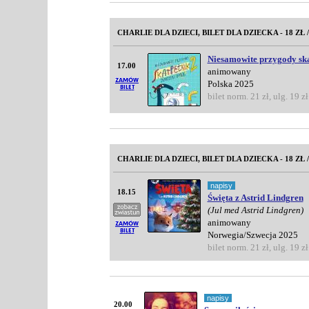
CHARLIE DLA DZIECI, BILET DLA DZIECKA - 18 ZŁ 
Niesamowite przygody ska
17.00
animowany
Polska 2025
bilet norm. 21 zł, ulg. 19 zł
CHARLIE DLA DZIECI, BILET DLA DZIECKA - 18 ZŁ 
napisy
18.15
Święta z Astrid Lindgren
(Jul med Astrid Lindgren)
animowany
Norwegia/Szwecja 2025
bilet norm. 21 zł, ulg. 19 zł
napisy
20.00