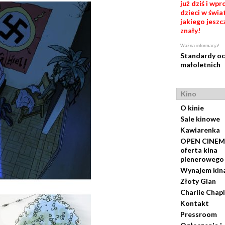
już dziś i wp
dzieci w świat
jakiego jeszc
znały!
Ważna informacja!
Standardy o
małoletnich
Kino
O kinie
Sale kinowe
Kawiarenka
OPEN CINEM
oferta kina
plenerowego
Wynajem kin
Złoty Glan
Charlie Chapl
Kontakt
Pressroom