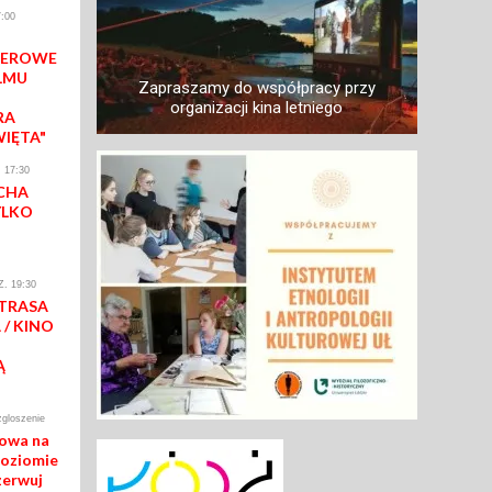
:00
IEROWE
LMU
Zapraszamy do współpracy przy
organizacji kina letniego
RA
WIĘTA"
 17:30
CHA
YLKO
. 19:30
 TRASA
/ KINO
Ą
zgloszenie
mowa na
poziomie
zerwuj