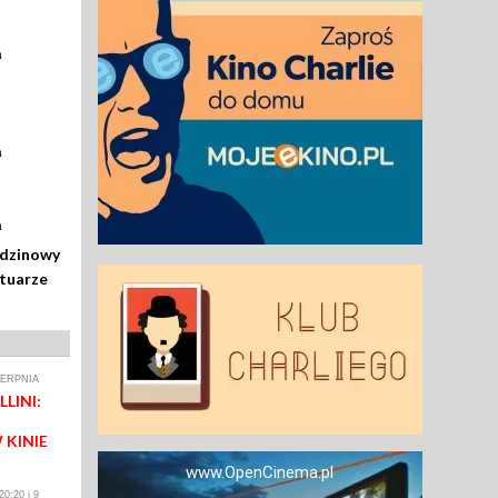
a
a
a
odzinowy
rtuarze
IERPNIA
LINI:
 KINIE
www.OpenCinema.pl
0:20 i 9