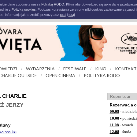
iebie dane zgodnie z naszą
Polityką RODO
. Kliknij aby dowiedzieć się jakie dane przetwarz
godnie z
Polityką cookies
. Podczas korzystania ze strony pliki cookies zapisywane są zgodni
s, informacje jak to zrobić przeczytasz
tutaj
i
tutaj
.
OWIEDZI
WYDARZENIA
FESTIWALE
KINO
KONTAKT
/
/
/
/
CHARLIE OUTSIDE
OPEN CINEMA
POLITYKA RODO
/
/
A CHARLIE
Repertuar
Ż JERZY
Rezerwacja o
09.08
- niedziel
10.08
- poniedzi
stawy
11.08
- wtorek
szewska
12.08
- środa