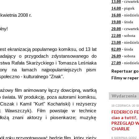
13.08
- czwartek
14.08
- piątek
kwietnia 2008 r.
16.08
- niedziel
19.08
- środa
lny!
20.08
- czwartek
22.08
- sobota
23.08
- niedziel
jest ekranizacją popularnego komiksu, od 13 lat
02.09
- środa
wiadający o przygodach zdystansowanego do
26.09
- sobota
rstwa Rafała Skarżyckiego i Tomasza Leśniaka
27.09
- niedziel
lony na łamach najpopularniejszych pism
Repertuar g
społeczno - kulturalnego "Znak".
Filmy w repe
żowy film animowany łączy dowcipną, wartką
Wydarzenia
 świata. W produkcję, poza autorami komiksu,
iszak i Kamil "Kurt" Kochański) i reżyserzy
19 CZERWCA- 20 S
k Wawszczyk). Film powstaje w technice
FEDERICO FEL
łożą znani aktorzy i piosenkarze; muzykę
ciao a tutti!,
PRZEGLĄD W
CHARLIE
ół roku przygotowywać będzie film, który zjeży
8 SIERPNIA GODZ. 2