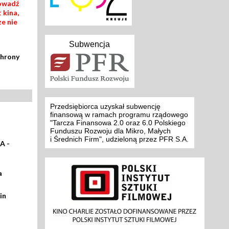
rowadź
 kina,
ze nie
Subwencja
chrony
Przedsiębiorca uzyskał subwencję
finansową w ramach programu rządowego
"Tarcza Finansowa 2.0 oraz 6.0 Polskiego
Funduszu Rozwoju dla Mikro, Małych
i Średnich Firm", udzieloną przez PFR S.A.
A -
a
in