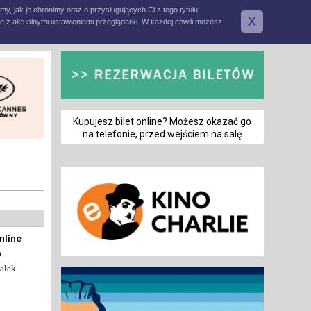
amy, jak je chronimy oraz o przysługujących Ci z tego tytułu
X
e z aktualnymi ustawieniami przeglądarki. W każdej chwili możesz
Kupujesz bilet online? Możesz okazać go
na telefonie, przed wejściem na salę
nline
a
ałek