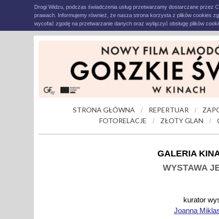
Drogi Widzu, podczas świadczenia usług przetwarzamy dostarczane przez C
prawach. Informujemy również, że nasza strona korzysta z plików cookies z
wycofać zgodę na przetwarzanie danych oraz wyłączyć obsługę plików cookie
STRONA GŁÓWNA
REPERTUAR
ZAP
/
/
FOTORELACJE
ZŁOTY GLAN
/
/
GALERIA KIN
WYSTAWA JE
kurator wy
Joanna Mikla