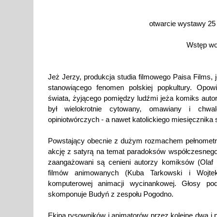
otwarcie wystawy 25 
Wstęp wo
Jeż Jerzy, produkcja studia filmowego Paisa Films, 
stanowiącego fenomen polskiej popkultury. Opo
świata, żyjącego pomiędzy ludźmi jeża komiks auto
był wielokrotnie cytowany, omawiany i chwa
opiniotwórczych - a nawet katolickiego miesięcznika 
Powstający obecnie z dużym rozmachem pełnometra
akcję z satyrą na temat paradoksów współczesnego
zaangażowani są cenieni autorzy komiksów (Olaf C
filmów animowanych (Kuba Tarkowski i Wojte
komputerowej animacji wycinankowej. Głosy pod
skomponuje Budyń z zespołu Pogodno.
Ekipa rysowników i animatorów przez kolejne dwa i p