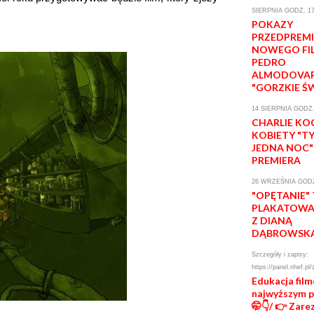
SIERPNIA GODZ. 17
POKAZY
PRZEDPREM
NOWEGO FI
PEDRO
ALMODOVA
"GORZKIE Ś
14 SIERPNIA GODZ.
CHARLIE KO
KOBIETY "T
JEDNA NOC"
PREMIERA
26 WRZEŚNIA GODZ
"OPĘTANIE"
PLAKATOWA 
Z DIANĄ
DĄBROWSK
Szczegóły i zapisy:
https://panel.nhef.pl/
Edukacja fil
najwyższym 
🤭👇/ 👉 Zare