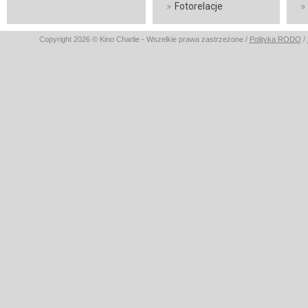
»
»
Fotorelacje
Copyright 2026 © Kino Charlie - Wszelkie prawa zastrzeżone /
Polityka RODO
/