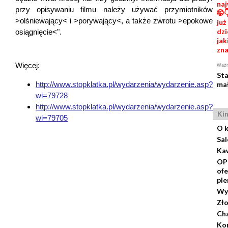
na
przy opisywaniu filmu należy używać przymiotników
🤭
>olśniewający< i >porywający<, a także zwrotu >epokowe
już
dzi
osiągnięcie<".
jak
zna
Więcej:
Ważn
St
http://www.stopklatka.pl/wydarzenia/wydarzenie.asp?
mał
wi=79728
http://www.stopklatka.pl/wydarzenia/wydarzenie.asp?
Ki
wi=79705
O k
Sal
Ka
OP
ofe
pl
Wy
Zło
Cha
Ko