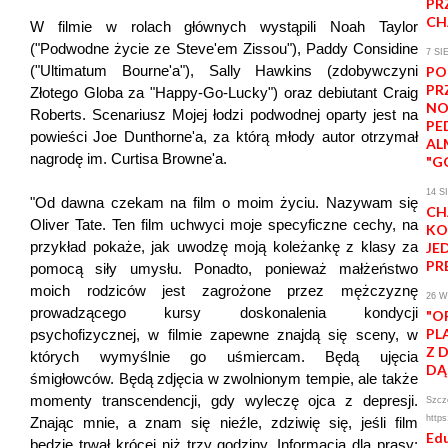
PR
CH
W filmie w rolach głównych wystąpili Noah Taylor
("Podwodne życie ze Steve'em Zissou"), Paddy Considine
7 SI
("Ultimatum Bourne'a"), Sally Hawkins (zdobywczyni
PO
PR
Złotego Globa za "Happy-Go-Lucky") oraz debiutant Craig
NO
Roberts. Scenariusz Mojej łodzi podwodnej oparty jest na
PE
powieści Joe Dunthorne'a, za którą młody autor otrzymał
AL
nagrodę im. Curtisa Browne'a.
"G
14 S
"Od dawna czekam na film o moim życiu. Nazywam się
CH
Oliver Tate. Ten film uchwyci moje specyficzne cechy, na
KO
przykład pokaże, jak uwodzę moją koleżankę z klasy za
JE
PR
pomocą siły umysłu. Ponadto, ponieważ małżeństwo
moich rodziców jest zagrożone przez mężczyznę
26 W
prowadzącego kursy doskonalenia kondycji
"O
PL
psychofizycznej, w filmie zapewne znajdą się sceny, w
Z 
których wymyślnie go uśmiercam. Będą ujęcia
DĄ
śmigłowców. Będą zdjęcia w zwolnionym tempie, ale także
momenty transcendencji, gdy wyleczę ojca z depresji.
Szcze
https
Znając mnie, a znam się nieźle, zdziwię się, jeśli film
Edu
będzie trwał krócej niż trzy godziny. Informacja dla prasy: