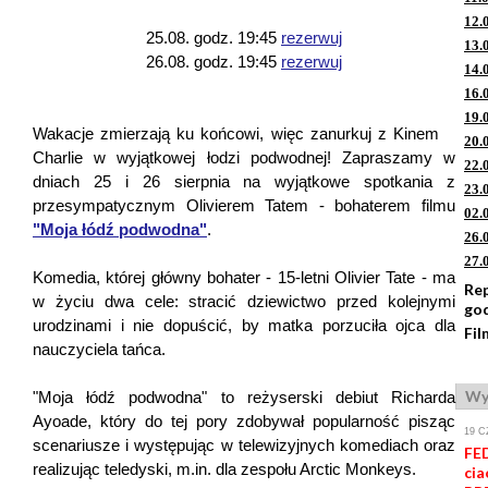
12.
25.08. godz. 19:45
rezerwuj
13.
26.08. godz. 19:45
rezerwuj
14.
16.
19.
Wakacje zmierzają ku końcowi, więc zanurkuj z Kinem
20.
Charlie w wyjątkowej łodzi podwodnej! Zapraszamy w
22.
dniach 25 i 26 sierpnia na wyjątkowe spotkania z
23.
przesympatycznym Olivierem Tatem - bohaterem filmu
02.
"Moja łódź podwodna"
.
26.
27.
Komedia, której główny bohater - 15-letni Olivier Tate - ma
Re
w życiu dwa cele: stracić dziewictwo przed kolejnymi
go
urodzinami i nie dopuścić, by matka porzuciła ojca dla
Fil
nauczyciela tańca.
Wy
"Moja łódź podwodna" to reżyserski debiut Richarda
Ayoade, który do tej pory zdobywał popularność pisząc
19 C
scenariusze i występując w telewizyjnych komediach oraz
FE
realizując teledyski, m.in. dla zespołu Arctic Monkeys.
cia