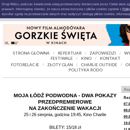
Drogi Widzu, podczas świadczenia usług przetwarzamy dostarczane przez Ciebie dane z
prawach. Informujemy również, że nasza strona korzysta z plików cookies zgodnie z
Polit
wycofać zgodę na przetwarzanie danych oraz wyłączyć obsługę plików cookies, informacje
STRONA GŁÓWNA
REPERTUAR
ZAPOWIEDZI
WY
/
/
/
FESTIWALE
KINO
KONTAKT
/
/
FOTORELACJE
ZŁOTY GLAN
CHARLIE OUTSIDE
O
/
/
/
POLITYKA RODO
Re
MOJA ŁÓDŹ PODWODNA - DWA POKAZY
Rez
PRZEDPREMIEROWE
07.
NA ZAKOŃCZENIE WAKACJI
08.
25 i 26 sierpnia, godzina 19:45, Kino Charlie
09.
10.
BILETY: 15/18 zł
11.