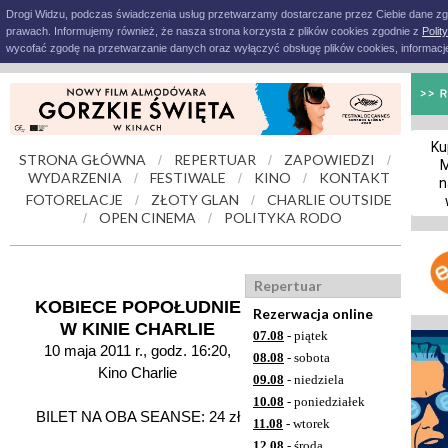
Drogi Widzu, podczas świadczenia usług przetwarzamy dostarczane przez Ciebie dane z
prawach. Informujemy również, że nasza strona korzysta z plików cookies zgodnie z
Polit
wycofać zgodę na przetwarzanie danych oraz wyłączyć obsługę plików cookies, informacje
Ku
STRONA GŁÓWNA
REPERTUAR
ZAPOWIEDZI
/
/
/
M
WYDARZENIA
FESTIWALE
KINO
KONTAKT
/
/
/
n
FOTORELACJE
ZŁOTY GLAN
CHARLIE OUTSIDE
/
/
OPEN CINEMA
POLITYKA RODO
/
/
Repertuar
KOBIECE POPOŁUDNIE
Rezerwacja online
W KINIE CHARLIE
07.08
- piątek
10 maja 2011 r., godz. 16:20,
08.08
- sobota
Kino Charlie
09.08
- niedziela
10.08
- poniedziałek
BILET NA OBA SEANSE: 24 zł
11.08
- wtorek
12.08
- środa