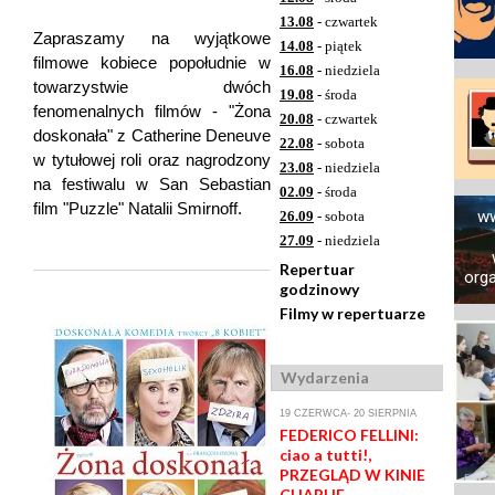
13.08
- czwartek
Zapraszamy na wyjątkowe
14.08
- piątek
filmowe kobiece popołudnie w
16.08
- niedziela
towarzystwie dwóch
19.08
- środa
fenomenalnych filmów - "Żona
20.08
- czwartek
doskonała" z Catherine Deneuve
22.08
- sobota
w tytułowej roli oraz nagrodzony
23.08
- niedziela
na festiwalu w San Sebastian
02.09
- środa
film "Puzzle" Natalii Smirnoff.
ww
26.09
- sobota
27.09
- niedziela
Repertuar
orga
godzinowy
Filmy w repertuarze
Wydarzenia
19 CZERWCA- 20 SIERPNIA
FEDERICO FELLINI:
ciao a tutti!,
PRZEGLĄD W KINIE
CHARLIE