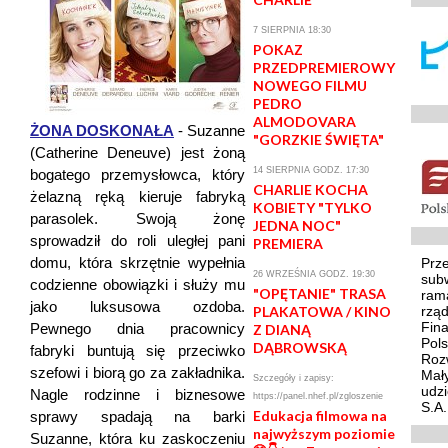
7 SIERPNIA 18:30
POKAZ
PRZEDPREMIEROWY
NOWEGO FILMU
PEDRO
ALMODOVARA
ŻONA DOSKONAŁA
- Suzanne
"GORZKIE ŚWIĘTA"
(Catherine Deneuve) jest żoną
14 SIERPNIA GODZ. 17:30
bogatego przemysłowca, który
CHARLIE KOCHA
żelazną ręką kieruje fabryką
KOBIETY "TYLKO
parasolek. Swoją żonę
JEDNA NOC"
sprowadził do roli uległej pani
PREMIERA
domu, która skrzętnie wypełnia
Prze
26 WRZEŚNIA GODZ. 19:30
sub
codzienne obowiązki i służy mu
"OPĘTANIE" TRASA
ram
jako luksusowa ozdoba.
PLAKATOWA / KINO
rzą
Fin
Pewnego dnia pracownicy
Z DIANĄ
Pol
DĄBROWSKĄ
fabryki buntują się przeciwko
Rozw
szefowi i biorą go za zakładnika.
Mały
Szczegóły i zapisy:
udz
Nagle rodzinne i biznesowe
https://panel.nhef.pl/zgloszenie
S.A.
Edukacja filmowa na
sprawy spadają na barki
najwyższym poziomie
Suzanne, która ku zaskoczeniu