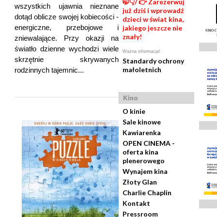
🤭👇/ 👉 Zarezerwuj
wszystkich ujawnia nieznane
już dziś i wprowadź
dotąd oblicze swojej kobiecości -
dzieci w świat kina,
energiczne, przebojowe i
jakiego jeszcze nie
znały!
zniewalające. Przy okazji na
światło dzienne wychodzi wiele
Ważna informacja!
skrzętnie skrywanych
Standardy ochrony
małoletnich
rodzinnych tajemnic...
Kino
O kinie
Sale kinowe
Kawiarenka
OPEN CINEMA -
oferta kina
plenerowego
Wynajem kina
Złoty Glan
Charlie Chaplin
Kontakt
Pressroom