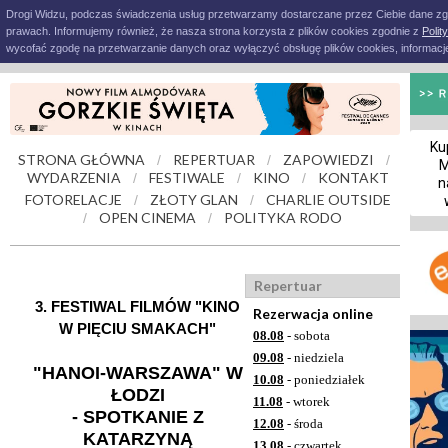
Drogi Widzu, podczas świadczenia usług przetwarzamy dostarczane przez Ciebie dane z
prawach. Informujemy również, że nasza strona korzysta z plików cookies zgodnie z
Polit
wycofać zgodę na przetwarzanie danych oraz wyłączyć obsługę plików cookies, informacje
Ku
STRONA GŁÓWNA
REPERTUAR
ZAPOWIEDZI
/
/
/
M
WYDARZENIA
FESTIWALE
KINO
KONTAKT
/
/
/
n
FOTORELACJE
ZŁOTY GLAN
CHARLIE OUTSIDE
/
/
OPEN CINEMA
POLITYKA RODO
/
/
Repertuar
3. FESTIWAL FILMÓW "KINO
Rezerwacja online
W PIĘCIU SMAKACH"
08.08
- sobota
09.08
- niedziela
"HANOI-WARSZAWA" W
10.08
- poniedziałek
ŁODZI
11.08
- wtorek
- SPOTKANIE Z
12.08
- środa
KATARZYNĄ
13.08
- czwartek