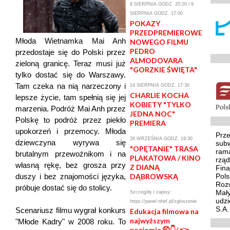
8 SIERPNIA GODZ. 20:20 i 9
SIERPNIA GODZ. 17:00
POKAZY
PRZEDPREMIEROWE
Młoda Wietnamka Mai Anh
NOWEGO FILMU
PEDRO
przedostaje się do Polski przez
ALMODOVARA
zieloną granicę. Teraz musi już
"GORZKIE ŚWIĘTA"
tylko dostać się do Warszawy.
Tam czeka na nią narzeczony i
14 SIERPNIA GODZ. 17:30
CHARLIE KOCHA
lepsze życie, tam spełnią się jej
KOBIETY "TYLKO
marzenia. Podróż Mai Anh przez
JEDNA NOC"
Polskę to podróż przez piekło
PREMIERA
upokorzeń i przemocy. Młoda
Prze
26 WRZEŚNIA GODZ. 19:30
dziewczyna wyrywa się
sub
"OPĘTANIE" TRASA
ram
brutalnym przewoźnikom i na
PLAKATOWA / KINO
rzą
własną rękę, bez grosza przy
Z DIANĄ
Fina
duszy i bez znajomości języka,
DĄBROWSKĄ
Pol
Rozw
próbuje dostać się do stolicy.
Mały
Szczegóły i zapisy:
udzi
https://panel.nhef.pl/zgloszenie
S.A.
Scenariusz filmu wygrał konkurs
Edukacja filmowa na
najwyższym
"Młode Kadry" w 2008 roku. To
poziomie 🤭👇/ 👉