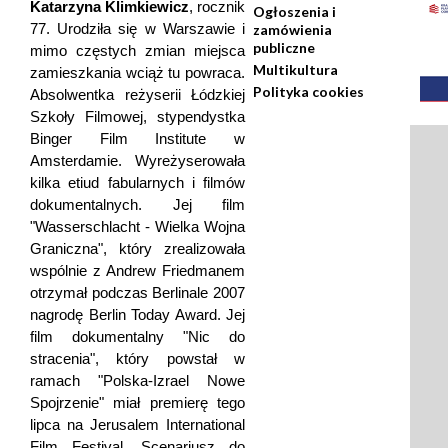
Katarzyna Klimkiewicz
, rocznik
Ogłoszenia i
77. Urodziła się w Warszawie i
zamówienia
publiczne
mimo częstych zmian miejsca
Multikultura
zamieszkania wciąż tu powraca.
Polityka cookies
Absolwentka reżyserii Łódzkiej
Szkoły Filmowej, stypendystka
Binger Film Institute w
Amsterdamie. Wyreżyserowała
kilka etiud fabularnych i filmów
dokumentalnych. Jej film
"Wasserschlacht - Wielka Wojna
Graniczna", który zrealizowała
wspólnie z Andrew Friedmanem
otrzymał podczas Berlinale 2007
nagrodę Berlin Today Award. Jej
film dokumentalny "Nic do
stracenia", który powstał w
ramach "Polska-Izrael Nowe
Spojrzenie" miał premierę tego
lipca na Jerusalem International
Film Festival. Scenariusz do