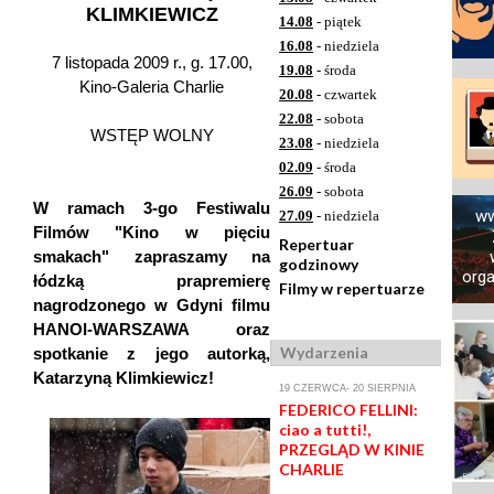
KLIMKIEWICZ
14.08
- piątek
16.08
- niedziela
7 listopada 2009 r., g. 17.00,
19.08
- środa
Kino-Galeria Charlie
20.08
- czwartek
22.08
- sobota
WSTĘP WOLNY
23.08
- niedziela
02.09
- środa
26.09
- sobota
W ramach 3-go Festiwalu
ww
27.09
- niedziela
Filmów "Kino w pięciu
Repertuar
smakach" zapraszamy na
godzinowy
orga
łódzką prapremierę
Filmy w repertuarze
nagrodzonego w Gdyni filmu
HANOI-WARSZAWA oraz
Wydarzenia
spotkanie z jego autorką,
Katarzyną Klimkiewicz!
19 CZERWCA- 20 SIERPNIA
FEDERICO FELLINI:
ciao a tutti!,
PRZEGLĄD W KINIE
CHARLIE