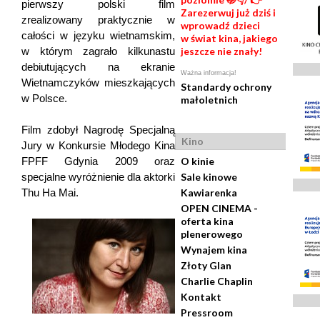
pierwszy polski film
Zarezerwuj już dziś i
zrealizowany praktycznie w
wprowadź dzieci
całości w języku wietnamskim,
w świat kina, jakiego
w którym zagrało kilkunastu
jeszcze nie znały!
debiutujących na ekranie
Ważna informacja!
Wietnamczyków mieszkających
Standardy ochrony
w Polsce.
małoletnich
Film zdobył Nagrodę Specjalną
Kino
Jury w Konkursie Młodego Kina
FPFF Gdynia 2009 oraz
O kinie
specjalne wyróżnienie dla aktorki
Sale kinowe
Thu Ha Mai.
Kawiarenka
OPEN CINEMA -
oferta kina
plenerowego
Wynajem kina
Złoty Glan
Charlie Chaplin
Kontakt
Pressroom