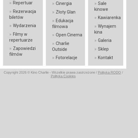
»
Repertuar
»
»
Cinergia
Sale
kinowe
»
Rezerwacja
»
Złoty Glan
»
biletów
Kawiarenka
»
Edukacja
»
Wydarzenia
»
Wynajem
filmowa
kina
»
Filmy w
»
Open Cinema
»
repertuarze
Galeria
»
Charlie
»
Zapowiedzi
»
Sklep
Outside
filmów
»
»
Fotorelacje
Kontakt
Copyright 2026 © Kino Charlie - Wszelkie prawa zastrzeżone /
Polityka RODO
/
Polityka Cookies