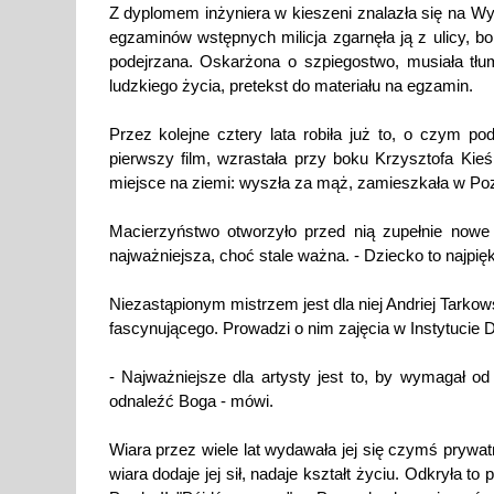
Z dyplomem inżyniera w kieszeni znalazła się na Wy
egzaminów wstępnych milicja zgarnęła ją z ulicy, b
podejrzana. Oskarżona o szpiegostwo, musiała tłum
ludzkiego życia, pretekst do materiału na egzamin.
Przez kolejne cztery lata robiła już to, o czym p
pierwszy film, wzrastała przy boku Krzysztofa Kieś
miejsce na ziemi: wyszła za mąż, zamieszkała w Poz
Macierzyństwo otworzyło przed nią zupełnie nowe o
najważniejsza, choć stale ważna. - Dziecko to najpięk
Niezastąpionym mistrzem jest dla niej Andriej Tarko
fascynującego. Prowadzi o nim zajęcia w Instytucie
- Najważniejsze dla artysty jest to, by wymagał od 
odnaleźć Boga - mówi.
Wiara przez wiele lat wydawała jej się czymś prywa
wiara dodaje jej sił, nadaje kształt życiu. Odkryła to