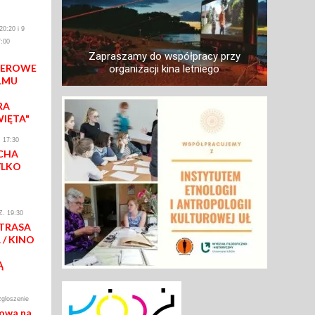
0:20 i 9
:00
Zapraszamy do współpracy przy
IEROWE
organizacji kina letniego
LMU
RA
WIĘTA"
 17:30
CHA
YLKO
. 19:30
 TRASA
/ KINO
Ą
zgloszenie
mowa na