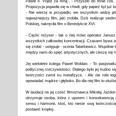
Pawle II "Pójdź za mną". - Przyszło do mnie coś,
Propozycja pojawiła się w chwili, gdy papież był już b
- Nie wierzę w przypadki, we wszystkim widzę pl
najważniejszy film, jaki zrobiła. Dziś realizuje sied
Polskiej, nakręciła film o Benedykcie XVI.
- Ciężki reżyser - tak o niej mówi operator Janus
wszystkich całkowitej koncentracji. Czasami bywa 
się zrobić - ustępuje - ocenia Tatarkiewicz. Wspólnie b
między nami do spięć artystycznych, ale cieszę się n
Jej wieloletni kolega Paweł Woldan: - To pasjonatk
politycznej rzeczywistości. Dlatego było jej trudno s
twórczości zwrot ku metafizyce. - Ale nie robi te
opowiadać mądrze i głęboko. Bo dla niej film to służba
W laudacji na jej cześć filmoznawca Mikołaj Jazdon
otrzymuje osoba, która z uporem i konsekwencją 
sensu i harmonii, ktoś, kto niesie swą twórczości
postawić kropkę.