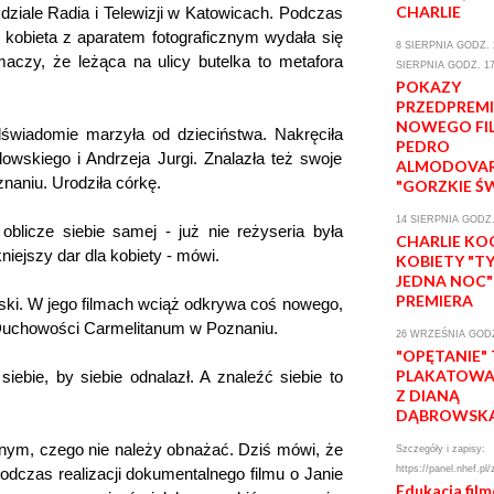
CHARLIE
dziale Radia i Telewizji w Katowicach. Podczas
o kobieta z aparatem fotograficznym wydała się
8 SIERPNIA GODZ. 2
aczy, że leżąca na ulicy butelka to metafora
SIERPNIA GODZ. 17
POKAZY
PRZEDPREM
NOWEGO FI
odświadomie marzyła od dzieciństwa. Nakręciła
PEDRO
lowskiego i Andrzeja Jurgi. Znalazła też swoje
ALMODOVA
naniu. Urodziła córkę.
"GORZKIE Ś
14 SIERPNIA GODZ.
blicze siebie samej - już nie reżyseria była
CHARLIE KO
niejszy dar dla kobiety - mówi.
KOBIETY "T
JEDNA NOC"
PREMIERA
wski. W jego filmach wciąż odkrywa coś nowego,
 Duchowości Carmelitanum w Poznaniu.
26 WRZEŚNIA GODZ
"OPĘTANIE"
PLAKATOWA 
siebie, by siebie odnalazł. A znaleźć siebie to
Z DIANĄ
DĄBROWSK
tnym, czego nie należy obnażać. Dziś mówi, że
Szczegóły i zapisy:
https://panel.nhef.pl/
 podczas realizacji dokumentalnego filmu o Janie
Edukacja fil