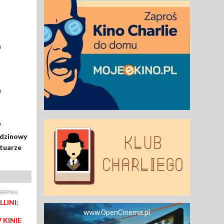
a
a
a
odzinowy
rtuarze
IERPNIA
LINI:
www.OpenCinema.pl
 KINIE