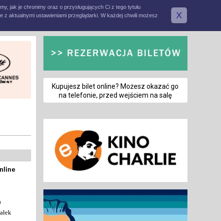
amy, jak je chronimy oraz o przysługujących Ci z tego tytułu
X
e z aktualnymi ustawieniami przeglądarki. W każdej chwili możesz
Kupujesz bilet online? Możesz okazać go
na telefonie, przed wejściem na salę
nline
a
ałek