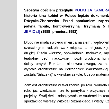
Szóstym gościem przeglądu
POLKI ZA KAMER
historia kina kobiet w Polsce będzie dokument
Różycka-Zborowska. Przed spotkaniem zaprez
jedyną fabułę, kontrowersyjną, trzymaną 5 
JEMIOŁĘ
(1988- premiera 1993).
Długo nie miała swojego miejsca na ziemi, wędrowała
sześciorgiem rodzeństwa z miejsca na miejsce, z je
drugiej. Pisała wiersze, opowiadania, malowała, my
teatralnej. Jedni nauczyciel mówili: urodzona huma
ścisły umysł. Rozdarta, niepewna swego, za n
wybrała architekturę na Politechnice Warszawskiej
została "Siłaczką" w wiejskiej szkole. Uczyła matematy
Zamiast architektury w Warszawie po roku wybrała 
roku już wiedziałam, że to pomyłka - przyznaje. 
projekty. Swój świat odnajdywała w studenckim teat
spektakl do wierszy Witolda Różańskiego. I wtedy już