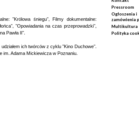
Kontakt
Pressroom
Ogłoszenia i
ralne: "Królowa śniegu", Filmy dokumentalne:
zamówienia p
Słońca", "Opowiadania na czas przeprowadzki",
Multikultura
a Pawła II".
Polityka coo
 udziałem ich twórców z cyklu "Kino Duchowe".
e im. Adama Mickiewicza w Poznaniu.