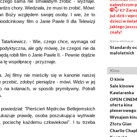
 czego sama nie śmiałabym zrobić - wyznaje.
najwyższym 
ardzo chory. Wiedziała, że musi to zrobić. Mówi:
🤭👇/ 👉 Zare
an Boży względem swojej osoby. I wie, że to
już dziś i wp
dzieci w świat
mioodcinkowy film o Janie Pawle II dla Telewizji
jakiego jeszc
znały!
z Tatarkiewicz. - Wie, czego chce, wymaga od
Ważna informacja!
Standardy o
apodyktyczna, ale gdy mówię, że czegoś nie da
małoletnich
ędą robili film o Janie Pawle II. - Pewnie dojdzie
a tę współpracę - przyznaje.
Kino
a. Jej filmy nie mieściły się w kanonie naszej
O kinie
ię przebić, zdobyć pieniądze - mówi. Widzi w jej
Sale kinowe
go na kolanach, w sposób prymitywny. Potrafi
Kawiarenka
.
OPEN CINEM
oferta kina
 powiedział: "Pierścień Mędrców Betlejemskich
plenerowego
ukazuje prawdę, osoba poszukująca wytrwale
Wynajem kin
ą pociechę każdemu człowiekowi". I tu trzeba
Złoty Glan
Charlie Chapl