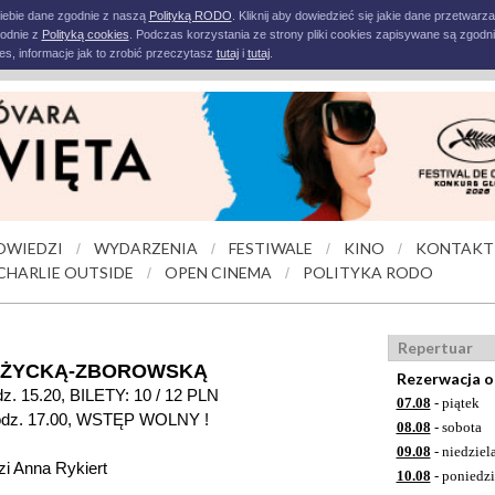
iebie dane zgodnie z naszą
Polityką RODO
. Kliknij aby dowiedzieć się jakie dane przetwarz
godnie z
Polityką cookies
. Podczas korzystania ze strony pliki cookies zapisywane są zgodni
s, informacje jak to zrobić przeczytasz
tutaj
i
tutaj
.
OWIEDZI
WYDARZENIA
FESTIWALE
KINO
KONTAKT
/
/
/
/
CHARLIE OUTSIDE
OPEN CINEMA
POLITYKA RODO
/
/
Repertuar
ÓŻYCKĄ-ZBOROWSKĄ
Rezerwacja o
. 15.20, BILETY: 10 / 12 PLN
07.08
- piątek
odz. 17.00, WSTĘP WOLNY !
08.08
- sobota
09.08
- niedziel
i Anna Rykiert
10.08
- poniedzi