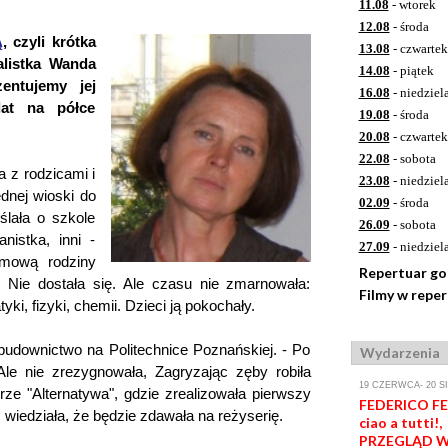
11.08
- wtorek
12.08
- środa
Ą
, czyli krótka
13.08
- czwartek
alistka Wanda
14.08
- piątek
entujemy jej
16.08
- niedziel
lat na półce
19.08
- środa
20.08
- czwartek
22.08
- sobota
 z rodzicami i
23.08
- niedziel
dnej wioski do
02.09
- środa
ślała o szkole
26.09
- sobota
nistka, inni -
27.09
- niedziel
amową rodziny
Repertuar g
. Nie dostała się. Ale czasu nie zmarnowała:
Filmy w repe
ki, fizyki, chemii. Dzieci ją pokochały.
budownictwo na Politechnice Poznańskiej. - Po
Wydarzenia
Ale nie zrezygnowała, Zagryzając zęby robiła
19 CZERWCA- 20 S
rze "Alternatywa", gdzie zrealizowała pierwszy
FEDERICO FEL
 wiedziała, że będzie zdawała na reżyserię.
ciao a tutti!,
PRZEGLĄD W