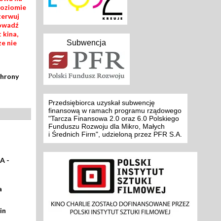
poziomie
zerwuj
rowadź
 kina,
Subwencja
ze nie
chrony
Przedsiębiorca uzyskał subwencję
finansową w ramach programu rządowego
"Tarcza Finansowa 2.0 oraz 6.0 Polskiego
Funduszu Rozwoju dla Mikro, Małych
i Średnich Firm", udzieloną przez PFR S.A.
A -
a
in