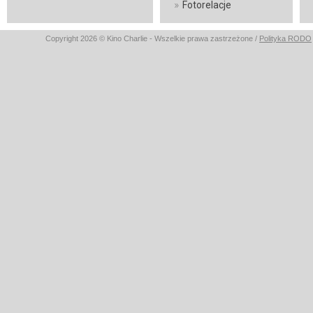
»
Fotorelacje
Copyright 2026 © Kino Charlie - Wszelkie prawa zastrzeżone /
Polityka RODO