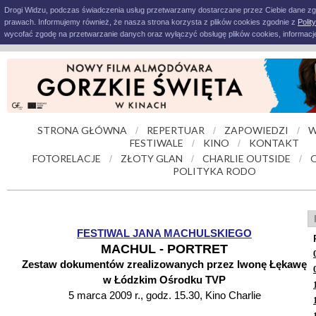
Drogi Widzu, podczas świadczenia usług przetwarzamy dostarczane przez Ciebie dane z
prawach. Informujemy również, że nasza strona korzysta z plików cookies zgodnie z
Polit
wycofać zgodę na przetwarzanie danych oraz wyłączyć obsługę plików cookies, informacje
STRONA GŁÓWNA
REPERTUAR
ZAPOWIEDZI
W
/
/
/
FESTIWALE
KINO
KONTAKT
/
/
FOTORELACJE
ZŁOTY GLAN
CHARLIE OUTSIDE
/
/
/
POLITYKA RODO
FESTIWAL JANA MACHULSKIEGO
MACHUL - PORTRET
Zestaw dokumentów zrealizowanych przez Iwonę Łękawę
w Łódzkim Ośrodku TVP
5 marca 2009 r., godz. 15.30, Kino Charlie