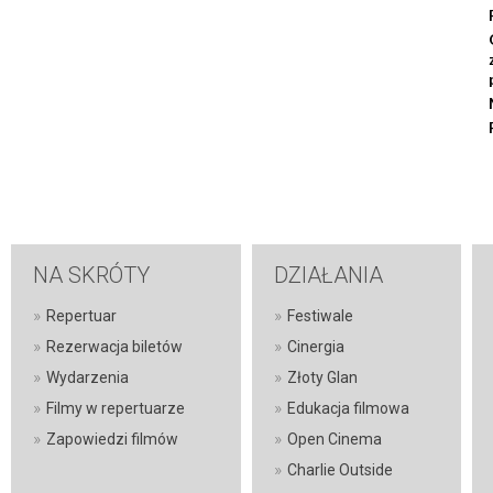
NA SKRÓTY
DZIAŁANIA
»
»
Repertuar
Festiwale
»
»
Rezerwacja biletów
Cinergia
»
»
Wydarzenia
Złoty Glan
»
»
Filmy w repertuarze
Edukacja filmowa
»
»
Zapowiedzi filmów
Open Cinema
»
Charlie Outside