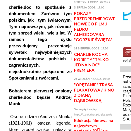
8 SIERPNIA GODZ. 20:20 i 9
charlie.doc to spotkanie z
SIERPNIA GODZ. 17:00
POKAZY
dokumentem. Zarówno tym
PRZEDPREMIEROWE
polskim, jak i tym światowym.
NOWEGO FILMU
Tym najnowszym, jak również
PEDRO
tym sprzed wielu, wielu lat. W
ALMODOVARA
ramach tego cyklu
"GORZKIE ŚWIĘTA"
przewidujemy prezentacje
14 SIERPNIA GODZ. 17:30
sylwetek najwybitniejszych
CHARLIE KOCHA
dokumentalistów polskich i
KOBIETY "TYLKO
JEDNA NOC"
zagranicznych,
PREMIERA
niejednokrotnie połączone ze
Prze
Spotkaniami z twórcami.
26 WRZEŚNIA GODZ. 19:30
sub
"OPĘTANIE" TRASA
ram
PLAKATOWA / KINO
Bohaterem pierwszej odsłony
rzą
Z DIANĄ
Fina
charlie.doc będzie Andrzej
DĄBROWSKĄ
Pol
Munk.
Rozw
Mały
Szczegóły i zapisy:
udzi
https://panel.nhef.pl/zgloszenie
"Osobę i dzieło Andrzeja Munka
S.A.
Edukacja filmowa na
(1921-1961) otacza legenda,
najwyższym
której źródeł szukać należy w
poziomie 🤭👇/ 👉