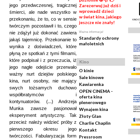
jego przedwczesnej, tragicznej
Zarezerwuj już dziś i
wprowadź dzieci
śmierci, ale nade wszystko w
w świat kina, jakiego
przekonaniu, że to, co w sensie
jeszcze nie znały!
twórczym pozostawił i to, czego
nie zdążył już dokonać zawiera
Ważna informacja!
Standardy ochrony
jakąś tajemnicę. Przekonanie to
małoletnich
wynika z doświadczeń, które
płyną ze spotkań z tymi filmami,
które podpisał i z przeczucia, iż
Kino
jego nagłe odejście przerwało
O kinie
ważny nurt dziejów polskiego
Sale kinowe
kina, nurt osobny, nie mający
Kawiarenka
swych tożsamych duchowo
OPEN CINEMA -
współbratymców i
oferta kina
kontynuatorów. (...) Andrzeja
plenerowego
Munka zawsze pasjonował
Wynajem kina
eksperyment artystyczny. Tak
Złoty Glan
przecież należy widzieć próby z
Charlie Chaplin
pierwszego okresu jego
Kontakt
twórczości. Fabularyzacja form
Pressroom