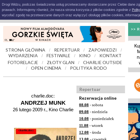
Drogi Widzu, podczas świadczenia usług przetwarzamy dostarczane przez Ciebie dane z
prawach. Informujemy również, że nasza strona korzysta z plików cookies zgodnie z
Polit
wycofać zgodę na przetwarzanie danych oraz wyłączyć obsługę plików cookies, informacje
Ku
STRONA GŁÓWNA
REPERTUAR
ZAPOWIEDZI
/
/
/
M
WYDARZENIA
FESTIWALE
KINO
KONTAKT
/
/
/
n
FOTORELACJE
ZŁOTY GLAN
CHARLIE OUTSIDE
/
/
OPEN CINEMA
POLITYKA RODO
/
/
Repertuar
charlie.doc:
Rezerwacja online
ANDRZEJ MUNK
08.08
- sobota
26 lutego 2009 r., Kino Charlie
09.08
- niedziela
10.08
- poniedziałek
11.08
- wtorek
12.08
- środa
13.08
- czwartek