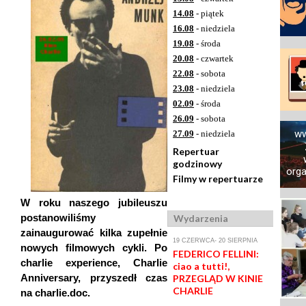
14.08
- piątek
16.08
- niedziela
19.08
- środa
20.08
- czwartek
22.08
- sobota
23.08
- niedziela
02.09
- środa
26.09
- sobota
ww
27.09
- niedziela
Repertuar
godzinowy
orga
Filmy w repertuarze
W roku naszego jubileuszu
postanowiliśmy
Wydarzenia
zainaugurować kilka zupełnie
19 CZERWCA- 20 SIERPNIA
nowych filmowych cykli. Po
FEDERICO FELLINI:
charlie experience, Charlie
ciao a tutti!,
Anniversary, przyszedł czas
PRZEGLĄD W KINIE
CHARLIE
na charlie.doc.