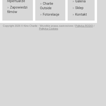
»
repertuarze
Galeria
»
Charlie
»
Zapowiedzi
»
Sklep
Outside
filmów
»
»
Fotorelacje
Kontakt
Copyright 2026 © Kino Charlie - Wszelkie prawa zastrzeżone /
Polityka RODO
/
Polityka Cookies