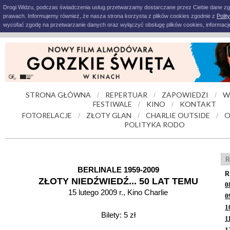
Drogi Widzu, podczas świadczenia usług przetwarzamy dostarczane przez Ciebie dane z
prawach. Informujemy również, że nasza strona korzysta z plików cookies zgodnie z
Polit
wycofać zgodę na przetwarzanie danych oraz wyłączyć obsługę plików cookies, informacje
STRONA GŁÓWNA
REPERTUAR
ZAPOWIEDZI
W
/
/
/
FESTIWALE
KINO
KONTAKT
/
/
FOTORELACJE
ZŁOTY GLAN
CHARLIE OUTSIDE
O
/
/
/
POLITYKA RODO
R
BERLINALE 1959-2009
R
ZŁOTY NIEDŹWIEDŹ... 50 LAT TEMU
0
15 lutego 2009 r., Kino Charlie
0
1
Bilety: 5 zł
1
1