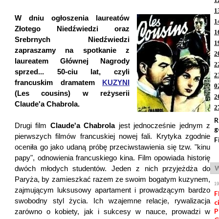
1
W dniu ogłoszenia laureatów
1
Złotego Niedźwiedzi oraz
1
Srebrnych Niedźwiedzi
1
zapraszamy na spotkanie z
2
laureatem Głównej Nagrody
2
sprzed... 50-ciu lat, czyli
2
francuskim dramatem
KUZYNI
0
(Les cousins) w reżyserii
2
Claude'a Chabrola.
2
R
Drugi film
Claude'a Chabrola
jest jednocześnie jednym z
g
pierwszych filmów francuskiej nowej fali. Krytyka zgodnie
F
oceniła go jako udaną próbę przeciwstawienia się tzw. "kinu
papy", odnowienia francuskiego kina. Film opowiada historię
W
dwóch młodych studentów. Jeden z nich przyjeżdża do
Paryża, by zamieszkać razem ze swoim bogatym kuzynem,
1
zajmującym luksusowy apartament i prowadzącym bardzo
F
swobodny styl życia. Ich wzajemne relacje, rywalizacja
c
P
zarówno o kobiety, jak i sukcesy w nauce, prowadzi w