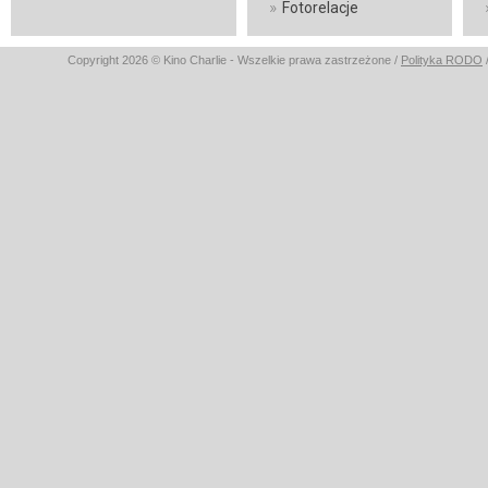
»
Fotorelacje
Copyright 2026 © Kino Charlie - Wszelkie prawa zastrzeżone /
Polityka RODO