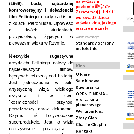
najwyższym
(1969), bodaj najbardziej
poziomie 🤭👇/ 👉
kontrowersyjny i dekadencki
Zarezerwuj już dziś i
film Felliniego
, oparty na historii
wprowadź dzieci
w świat kina, jakiego
z książki Petroniusza. Opowieść
jeszcze nie znały!
o dwóch studentach,
przyjaciołach, żyjących w
Ważna informacja!
pierwszym wieku w Rzymie...
Standardy ochrony
małoletnich
Niezwykle sugestywne
arcydzieło Felliniego należy do
Kino
najciekawszych filmów,
O kinie
będących refleksją nad historią.
Sale kinowe
Jest jednocześnie w pełni
Kawiarenka
artystyczną wizją wielkiego
OPEN CINEMA -
reżysera i w swej
oferta kina
"kosmiczności" przynosi
plenerowego
prawdziwszy obraz dekadencji
Wynajem kina
Rzymu, niż hollywoodzkie
Złoty Glan
superprodukcje. Jest to wizja
Charlie Chaplin
rzeczywiście porażająca i
Kontakt