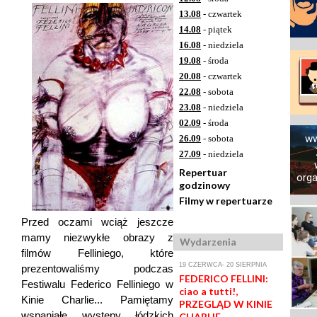
13.08
- czwartek
14.08
- piątek
16.08
- niedziela
19.08
- środa
20.08
- czwartek
22.08
- sobota
23.08
- niedziela
02.09
- środa
ww
26.09
- sobota
27.09
- niedziela
Repertuar
orga
godzinowy
Filmy w repertuarze
Przed oczami wciąż jeszcze
mamy niezwykłe obrazy z
Wydarzenia
filmów Felliniego, które
19 CZERWCA- 20 SIERPNIA
prezentowaliśmy podczas
FEDERICO FELLINI:
Festiwalu Federico Felliniego w
ciao a tutti!,
Kinie Charlie... Pamiętamy
PRZEGLĄD W KINIE
wspaniałe występy łódzkich
CHARLIE