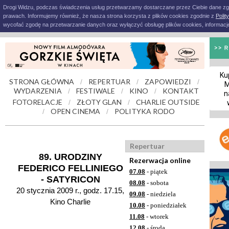
Drogi Widzu, podczas świadczenia usług przetwarzamy dostarczane przez Ciebie dane z
prawach. Informujemy również, że nasza strona korzysta z plików cookies zgodnie z
Polit
wycofać zgodę na przetwarzanie danych oraz wyłączyć obsługę plików cookies, informacje
Ku
STRONA GŁÓWNA
REPERTUAR
ZAPOWIEDZI
/
/
/
M
WYDARZENIA
FESTIWALE
KINO
KONTAKT
/
/
/
n
FOTORELACJE
ZŁOTY GLAN
CHARLIE OUTSIDE
/
/
OPEN CINEMA
POLITYKA RODO
/
/
Repertuar
89. URODZINY
Rezerwacja online
FEDERICO FELLINIEGO
07.08
- piątek
- SATYRICON
08.08
- sobota
20 stycznia 2009 r., godz. 17.15,
09.08
- niedziela
Kino Charlie
10.08
- poniedziałek
11.08
- wtorek
12.08
- środa