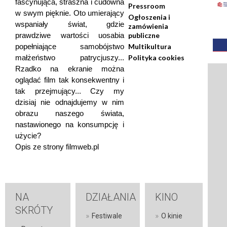
fascynująca, straszna i cudowna
Pressroom
w swym pięknie. Oto umierający
Ogłoszenia i
wspaniały świat, gdzie
zamówienia
prawdziwe wartości uosabia
publiczne
popełniające samobójstwo
Multikultura
małżeństwo patrycjuszy...
Polityka cookies
Rzadko na ekranie można
oglądać film tak konsekwentny i
tak przejmujący... Czy my
dzisiaj nie odnajdujemy w nim
obrazu naszego świata,
nastawionego na konsumpcję i
użycie?
Opis ze strony filmweb.pl
NA
DZIAŁANIA
KINO
SKRÓTY
»
»
Festiwale
O kinie