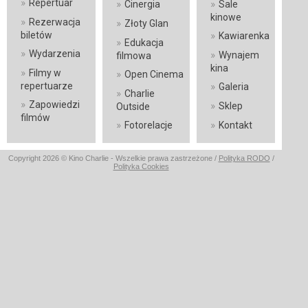
»
Repertuar
»
»
Cinergia
Sale
kinowe
»
Rezerwacja
»
Złoty Glan
»
biletów
Kawiarenka
»
Edukacja
»
Wydarzenia
»
Wynajem
filmowa
kina
»
Filmy w
»
Open Cinema
»
repertuarze
Galeria
»
Charlie
»
Zapowiedzi
»
Sklep
Outside
filmów
»
»
Fotorelacje
Kontakt
Copyright 2026 © Kino Charlie - Wszelkie prawa zastrzeżone /
Polityka RODO
/
Polityka Cookies