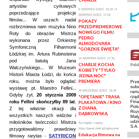
artystów cyrkowych
8 SIERPNIA GODZ. 20:20 i 9
poprzedzające projekcje
SIERPNIA GODZ. 17:00
filmów... W uszach nadal
POKAZY
rozbrzmiewa nam muzyka Nino
PRZEDPREMIEROWE
NOWEGO FILMU
Roty do obrazów Mistrza
PEDRO
wykonana przez Orkiestrę
ALMODOVARA
Symfoniczną Filharmonii
"GORZKIE ŚWIĘTA"
Łódzkiej im. Artura Rubinsteina
14 SIERPNIA GODZ. 17:30
pod batutą Jana
CHARLIE KOCHA
Walczyńskiego... W Muzeum
KOBIETY "TYLKO
Historii Miasta Łodzi, do końca
JEDNA NOC"
roku, można było oglądać
PREMIERA
Prze
sub
wystawę pt. Maestro Fellini...
26 WRZEŚNIA GODZ. 19:30
ram
Gdyby żył,
20 stycznia 2009
"OPĘTANIE" TRASA
rzą
roku Fellini skończyłby 89 lat
.
Fina
PLAKATOWA / KINO
Pol
Z DIANĄ
Z tej właśnie okazji dla
Rozw
DĄBROWSKĄ
wszystkich naszych widzów i
Mały
udzi
miłośników twórczości Mistrza
Szczegóły i zapisy:
S.A.
przygotowaliśmy prawdziwy
https://panel.nhef.pl/zgloszenie
Edukacja filmowa na
filmowy rarytas -
SATYRICON