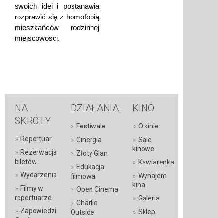
swoich idei i postanawia
rozprawić się z homofobią
mieszkańców rodzinnej
miejscowości.
NA
DZIAŁANIA
KINO
SKRÓTY
»
»
Festiwale
O kinie
»
Repertuar
»
»
Cinergia
Sale
kinowe
»
Rezerwacja
»
Złoty Glan
»
biletów
Kawiarenka
»
Edukacja
»
Wydarzenia
»
Wynajem
filmowa
kina
»
Filmy w
»
Open Cinema
»
repertuarze
Galeria
»
Charlie
»
Zapowiedzi
»
Sklep
Outside