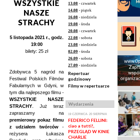
WSZYSTKIE
13.08
- czwartek
14.08
- piątek
NASZE
16.08
- niedziela
STRACHY
19.08
- środa
20.08
- czwartek
5 listopada 2021 r., godz.
22.08
- sobota
19:00
23.08
- niedziela
bilety: 25 zł
02.09
- środa
26.09
- sobota
www.Op
27.09
- niedziela
Zapr
Zdobywca 5 nagród na
współ
Repertuar
organizacj
Festiwal Polskich Filmów
godzinowy
Fabularnych w Gdyni, w
Filmy w repertuarze
tym dla najlepszego filmu -
WSZYSTKIE NASZE
Wydarzenia
STRACHY
. Już teraz
zapraszamy na
19 CZERWCA- 20 SIERPNIA
premierowy pokaz filmu
FEDERICO FELLINI:
ciao a tutti!,
z udziałem twórców
-
PRZEGLĄD W KINIE
reżysera Łukasza
CHARLIE