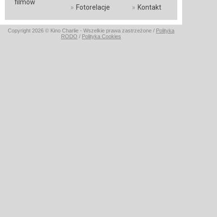
filmów
»
»
Fotorelacje
Kontakt
Copyright 2026 © Kino Charlie - Wszelkie prawa zastrzeżone /
Polityka
RODO
/
Polityka Cookies