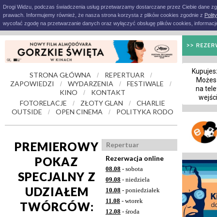
Drogi Widzu, podczas świadczenia usług przetwarzamy dostarczane przez Ciebie dane z
prawach. Informujemy również, że nasza strona korzysta z plików cookies zgodnie z
Polit
wycofać zgodę na przetwarzanie danych oraz wyłączyć obsługę plików cookies, informacje
Kupujesz
STRONA GŁÓWNA
REPERTUAR
/
/
Możes
ZAPOWIEDZI
WYDARZENIA
FESTIWALE
/
/
/
na tele
KINO
KONTAKT
/
wejśc
FOTORELACJE
ZŁOTY GLAN
CHARLIE
/
/
OUTSIDE
OPEN CINEMA
POLITYKA RODO
/
/
PREMIEROWY
Repertuar
Rezerwacja online
POKAZ
08.08
- sobota
SPECJALNY Z
09.08
- niedziela
UDZIAŁEM
10.08
- poniedziałek
11.08
- wtorek
TWÓRCÓW:
12.08
- środa