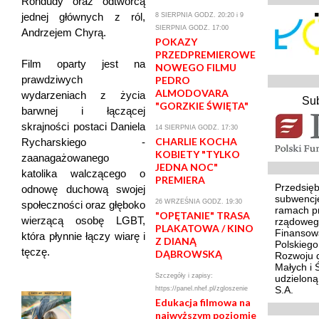
Rondudy oraz odtwórcą
jednej głównych z ról,
8 SIERPNIA GODZ. 20:20 i 9
SIERPNIA GODZ. 17:00
Andrzejem Chyrą.
POKAZY
PRZEDPREMIEROWE
Film oparty jest na
NOWEGO FILMU
prawdziwych
PEDRO
ALMODOVARA
wydarzeniach z życia
Su
"GORZKIE ŚWIĘTA"
barwnej i łączącej
skrajności postaci Daniela
14 SIERPNIA GODZ. 17:30
CHARLIE KOCHA
Rycharskiego -
KOBIETY "TYLKO
zaanagażowanego
JEDNA NOC"
katolika walczącego o
PREMIERA
Przedsięb
odnowę duchową swojej
subwencj
26 WRZEŚNIA GODZ. 19:30
społeczności oraz głęboko
ramach p
"OPĘTANIE" TRASA
wierzącą osobę LGBT,
rządoweg
PLAKATOWA / KINO
Finansowa
która płynnie łączy wiarę i
Z DIANĄ
Polskieg
tęczę.
DĄBROWSKĄ
Rozwoju d
Małych i 
Szczegóły i zapisy:
udzielon
S.A.
https://panel.nhef.pl/zgloszenie
Edukacja filmowa na
najwyższym poziomie