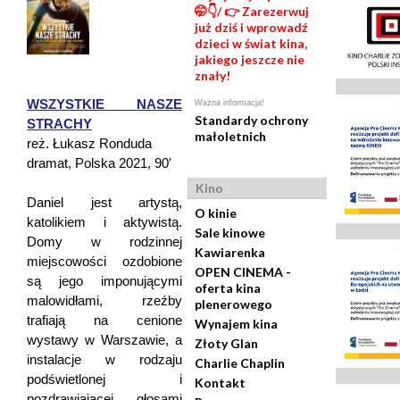
🤭👇/ 👉 Zarezerwuj
już dziś i wprowadź
dzieci w świat kina,
jakiego jeszcze nie
znały!
WSZYSTKIE NASZE
Ważna informacja!
Standardy ochrony
STRACHY
małoletnich
reż. Łukasz Ronduda
dramat, Polska 2021, 90'
Kino
Daniel jest artystą,
O kinie
katolikiem i aktywistą.
Sale kinowe
Domy w rodzinnej
Kawiarenka
miejscowości ozdobione
OPEN CINEMA -
są jego imponującymi
oferta kina
malowidłami, rzeźby
plenerowego
trafiają na cenione
Wynajem kina
wystawy w Warszawie, a
Złoty Glan
instalacje w rodzaju
Charlie Chaplin
podświetlonej i
Kontakt
pozdrawiającej głosami