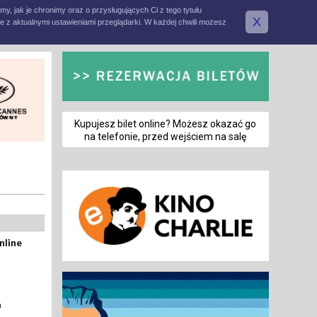
amy, jak je chronimy oraz o przysługujących Ci z tego tytułu
X
e z aktualnymi ustawieniami przeglądarki. W każdej chwili możesz
Kupujesz bilet online? Możesz okazać go
na telefonie, przed wejściem na salę
nline
a