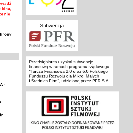
rowadź
 kina,
ze nie
Subwencja
chrony
Przedsiębiorca uzyskał subwencję
finansową w ramach programu rządowego
"Tarcza Finansowa 2.0 oraz 6.0 Polskiego
Funduszu Rozwoju dla Mikro, Małych
i Średnich Firm", udzieloną przez PFR S.A.
A -
a
in