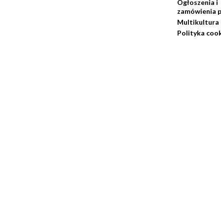
Ogłoszenia i
zamówienia p
Multikultura
Polityka coo