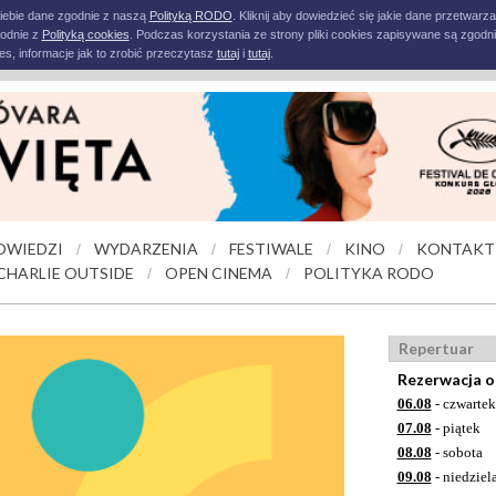
iebie dane zgodnie z naszą
Polityką RODO
. Kliknij aby dowiedzieć się jakie dane przetwarz
godnie z
Polityką cookies
. Podczas korzystania ze strony pliki cookies zapisywane są zgodni
s, informacje jak to zrobić przeczytasz
tutaj
i
tutaj
.
OWIEDZI
WYDARZENIA
FESTIWALE
KINO
KONTAKT
/
/
/
/
CHARLIE OUTSIDE
OPEN CINEMA
POLITYKA RODO
/
/
Repertuar
Rezerwacja o
06.08
- czwartek
07.08
- piątek
08.08
- sobota
09.08
- niedziel