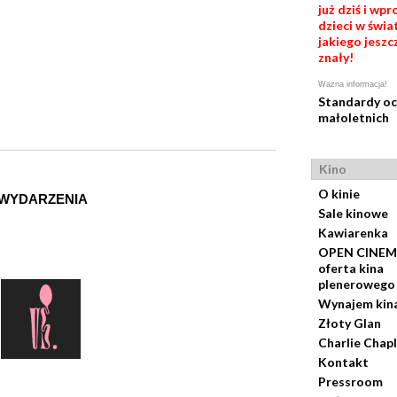
już dziś i wp
dzieci w świat
jakiego jeszc
znały!
Ważna informacja!
Standardy o
małoletnich
Kino
O kinie
 WYDARZENIA
Sale kinowe
Kawiarenka
OPEN CINEM
oferta kina
plenerowego
Wynajem kin
Złoty Glan
Charlie Chapl
Kontakt
Pressroom