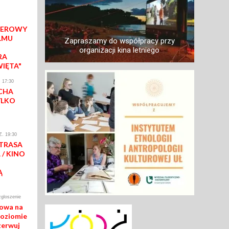
IEROWY
LMU
Zapraszamy do współpracy przy
organizacji kina letniego
RA
WIĘTA"
 17:30
CHA
YLKO
. 19:30
 TRASA
/ KINO
Ą
zgloszenie
mowa na
poziomie
zerwuj