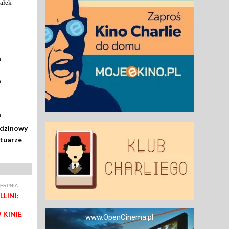
ałek
a
a
a
odzinowy
rtuarze
IERPNIA
LINI:
 KINIE
www.OpenCinema.pl