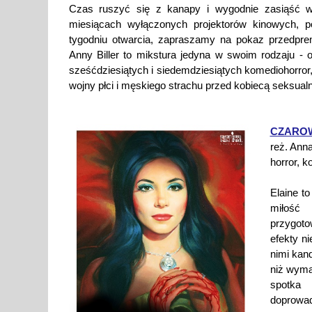
Czas ruszyć się z kanapy i wygodnie zasiąść 
miesiącach wyłączonych projektorów kinowych,
tygodniu otwarcia, zapraszamy na pokaz przedpr
Anny Biller to mikstura jedyna w swoim rodzaju - 
sześćdziesiątych i siedemdziesiątych komediohorror
wojny płci i męskiego strachu przed kobiecą seksual
CZAROW
reż. Anna
horror, 
Elaine t
miłość
przygoto
efekty n
nimi kan
niż wyma
spotka 
doprowadz