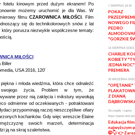
w fotelu kinowym przed dużym ekranem! Po
7 SIERPNIA 18:30
 ponownie możemy uruchomić je dla Was. W
POKAZ
emierowy filmu
CZAROWNICA MIŁOŚCI
. Film
PRZEDPREM
NOWEGO FI
odnoszący się do technikolorowych snów z lat
PEDRO
, który porusza niezwykle współczesne tematy:
ALMODOVA
nością.
"GORZKIE Ś
14 SIERPNIA GODZ.
CHARLIE KO
NICA MIŁOŚCI
KOBIETY "T
 Biller
JEDNA NOC"
komedia, USA 2016, 120'
PREMIERA
26 WRZEŚNIA GODZ
o piękna i młoda wiedźma, która chce odnaleźć
"OPĘTANIE"
 swojego życia. Problem w tym, że
PLAKATOWA 
Z DIANĄ
wywane przez nią zaklęcia i mikstury wywołują
DĄBROWSK
ieco odmienne od oczekiwanych - potraktowani
dydaci przypominają raczej nieszczęśliwe ofiary
Szczegóły i zapisy:
rzonych kochanków. Gdy więc wreszcie Elaine
https://panel.nhef.pl/
Edukacja fil
mężczyznę swoich marzeń, determinacja
najwyższym 
i ją na skraj szaleństwa.
🤭👇/ 👉 Zare