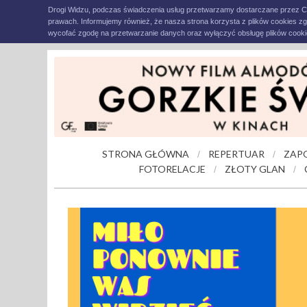
Drogi Widzu, podczas świadczenia usług przetwarzamy dostarczane przez C
prawach. Informujemy również, że nasza strona korzysta z plików cookies z
wycofać zgodę na przetwarzanie danych oraz wyłączyć obsługę plików cookie
STRONA GŁÓWNA
REPERTUAR
ZAP
/
/
FOTORELACJE
ZŁOTY GLAN
/
/