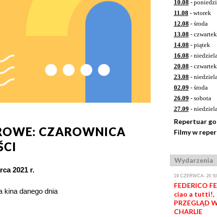
10.08
- poniedzi
11.08
- wtorek
12.08
- środa
13.08
- czwartek
14.08
- piątek
16.08
- niedziel
20.08
- czwartek
23.08
- niedziel
02.09
- środa
26.09
- sobota
27.09
- niedziel
Repertuar g
ROWE: CZAROWNICA
Filmy w repe
ŚCI
Wydarzenia
rca 2021 r.
19 CZERWCA- 20 S
FEDERICO FEL
ka kina danego dnia
ciao a tutti!,
PRZEGLĄD W
CHARLIE