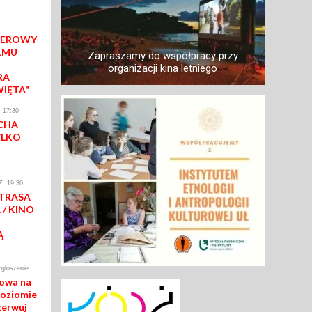
IEROWY
LMU
Zapraszamy do współpracy przy
organizacji kina letniego
RA
WIĘTA"
 17:30
CHA
YLKO
. 19:30
 TRASA
/ KINO
Ą
zgloszenie
mowa na
poziomie
zerwuj