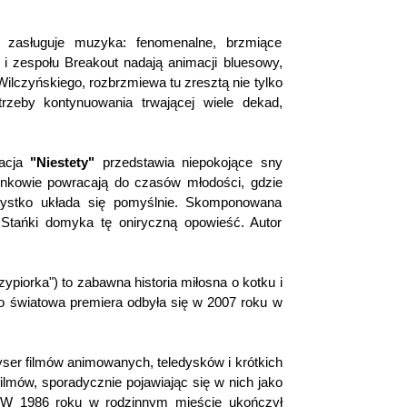
 zasługuje muzyka: fenomenalne, brzmiące
i zespołu Breakout nadają animacji bluesowy,
 Wilczyńskiego, rozbrzmiewa tu zresztą nie tylko
zeby kontynuowania trwającej wiele dekad,
macja
"Niestety"
przedstawia niepokojące sny
onkowie powracają do czasów młodości, gdzie
zystko układa się pomyślnie. Skomponowana
Stańki domyka tę oniryczną opowieść. Autor
ypiorka") to zabawna historia miłosna o kotku i
go światowa premiera odbyła się w 2007 roku w
żyser filmów animowanych, teledysków i krótkich
filmów, sporadycznie pojawiając się w nich jako
i. W 1986 roku w rodzinnym mieście ukończył