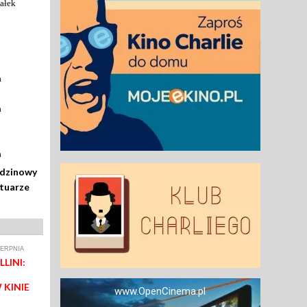
ałek
a
a
a
odzinowy
rtuarze
IERPNIA
LINI:
 KINIE
www.OpenCinema.pl