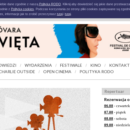
iebie dane zgodnie z naszą
Polityką RODO
. Kliknij aby dowiedzieć się jakie dane przetwarz
godnie z
Polityką cookies
. Podczas korzystania ze strony pliki cookies zapisywane są zgodni
s, informacje jak to zrobić przeczytasz
tutaj
i
tutaj
.
OWIEDZI
WYDARZENIA
FESTIWALE
KINO
KONTAKT
/
/
/
/
CHARLIE OUTSIDE
OPEN CINEMA
POLITYKA RODO
/
/
Repertuar
Rezerwacja o
06.08
- czwartek
07.08
- piątek
08.08
- sobota
09.08
- niedziel