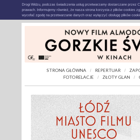
Drogi Widzu, podczas świadczenia usług przetwarzamy dostarczane przez C
prawach. Informujemy również, że nasza strona korzysta z plików cookies z
wycofać zgodę na przetwarzanie danych oraz wyłączyć obsługę plików cookie
STRONA GŁÓWNA
REPERTUAR
ZAP
/
/
FOTORELACJE
ZŁOTY GLAN
/
/