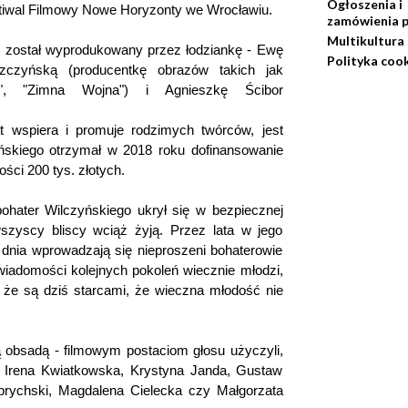
Ogłoszenia i
tiwal Filmowy Nowe Horyzonty we Wrocławiu.
zamówienia p
Multikultura
m został wyprodukowany przez łodziankę - Ewę
Polityka coo
zczyńską (producentkę obrazów takich jak
a", "Zimna Wojna") i Agnieszkę Ścibor
t wspiera i promuje rodzimych twórców, jest
ńskiego otrzymał w 2018 roku dofinansowanie
ci 200 tys. złotych.
bohater Wilczyńskiego ukrył się w bezpiecznej
szyscy bliscy wciąż żyją. Przez lata w jego
 dnia wprowadzają się nieproszeni bohaterowie
świadomości kolejnych pokoleń wiecznie młodzi,
że są dziś starcami, że wieczna młodość nie
 obsadą - filmowym postaciom głosu użyczyli,
, Irena Kwiatkowska, Krystyna Janda, Gustaw
rychski, Magdalena Cielecka czy Małgorzata