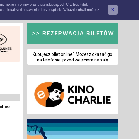
amy, jak je chronimy oraz o przysługujących Ci z tego tytułu
X
e z aktualnymi ustawieniami przeglądarki. W każdej chwili możesz
Kupujesz bilet online? Możesz okazać go
na telefonie, przed wejściem na salę
nline
a