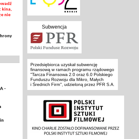
rowadź
 kina,
ze nie
Subwencja
chrony
Przedsiębiorca uzyskał subwencję
finansową w ramach programu rządowego
"Tarcza Finansowa 2.0 oraz 6.0 Polskiego
Funduszu Rozwoju dla Mikro, Małych
i Średnich Firm", udzieloną przez PFR S.A.
A -
a
in