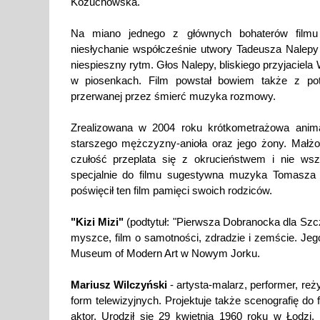
Kożuchowska.
Na miano jednego z głównych bohaterów filmu
niesłychanie współcześnie utwory Tadeusza Nalepy 
niespieszny rytm. Głos Nalepy, bliskiego przyjaciela
w piosenkach. Film powstał bowiem także z potr
przerwanej przez śmierć muzyka rozmowy.
Zrealizowana w 2004 roku krótkometrażowa ani
starszego mężczyzny-anioła oraz jego żony. Małż
czułość przeplata się z okrucieństwem i nie ws
specjalnie do filmu sugestywna muzyka Tomasza 
poświęcił ten film pamięci swoich rodziców.
"Kizi Mizi"
(podtytuł: "Pierwsza Dobranocka dla Szcz
myszce, film o samotności, zdradzie i zemście. Je
Museum of Modern Art w Nowym Jorku.
Mariusz Wilczyński
- artysta-malarz, performer, re
form telewizyjnych. Projektuje także scenografię do 
aktor. Urodził się 29 kwietnia 1960 roku w Łodz