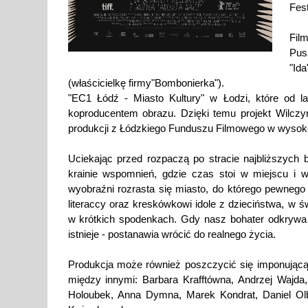
Fes
Fil
Pus
"Id
(właścicielkę firmy"Bombonierka").
"EC1 Łódź - Miasto Kultury" w Łodzi, które od la
koproducentem obrazu. Dzięki temu projekt Wilczy
produkcji z Łódzkiego Funduszu Filmowego w wysokoś
Uciekając przed rozpaczą po stracie najbliższych 
krainie wspomnień, gdzie czas stoi w miejscu i w
wyobraźni rozrasta się miasto, do którego pewnego
literaccy oraz kreskówkowi idole z dzieciństwa, w 
w krótkich spodenkach. Gdy nasz bohater odkrywa 
istnieje - postanawia wrócić do realnego życia.
Produkcja może również poszczycić się imponującą
między innymi: Barbara Krafftówna, Andrzej Wajda
Holoubek, Anna Dymna, Marek Kondrat, Daniel Olb