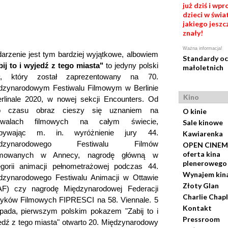
już dziś i wp
dzieci w świat
jakiego jeszc
znały!
Ważna informacja!
arzenie jest tym bardziej wyjątkowe, albowiem
Standardy o
bij to i wyjedź z tego miasta"
to jedyny polski
małoletnich
uł, który został zaprezentowany na 70.
dzynarodowym Festiwalu Filmowym w Berlinie
Kino
erlinale 2020, w nowej sekcji Encounters. Od
o czasu obraz cieszy się uznaniem na
O kinie
tiwalach filmowych na całym świecie,
Sale kinowe
bywając m. in. wyróżnienie jury 44.
Kawiarenka
ędzynarodowego Festiwalu Filmów
OPEN CINEM
oferta kina
mowanych w Annecy, nagrodę główną w
plenerowego
egorii animacji pełnometrażowej podczas 44.
Wynajem kin
dzynarodowego Festiwalu Animacji w Ottawie
Złoty Glan
AF) czy nagrodę Międzynarodowej Federacji
Charlie Chapl
tyków Filmowych FIPRESCI na 58. Viennale. 5
Kontakt
topada, pierwszym polskim pokazem "Zabij to i
Pressroom
edź z tego miasta" otwarto 20. Międzynarodowy