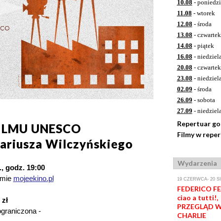
10.08
- poniedzi
11.08
- wtorek
12.08
- środa
13.08
- czwartek
14.08
- piątek
16.08
- niedziel
20.08
- czwartek
23.08
- niedziel
02.09
- środa
26.09
- sobota
27.09
- niedziel
Repertuar g
ILMU UNESCO
Filmy w repe
ariusza Wilczyńskiego
Wydarzenia
., godz. 19:00
rmie
mojeekino.pl
19 CZERWCA- 20 S
FEDERICO FEL
ciao a tutti!,
 zł
PRZEGLĄD W
 ograniczona -
CHARLIE