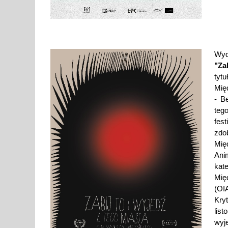
Wyd
"Za
tyt
Mię
- B
teg
fes
zdo
Mi
Ani
kat
Mię
(OI
Kry
lis
wyj