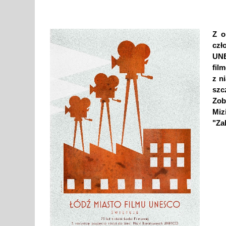
Z o
czł
UN
fil
z n
szc
Zob
Miz
"Zab