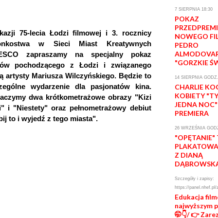
7 SIERPNIA 18:30
POKAZ
PRZEDPREM
kazji 75-lecia Łodzi filmowej i 3. rocznicy
NOWEGO FI
onkostwa w Sieci Miast Kreatywnych
PEDRO
ALMODOVA
ESCO zapraszamy na specjalny pokaz
"GORZKIE Ś
mów pochodzącego z Łodzi i związanego
ią artysty Mariusza Wilczyńskiego. Będzie to
14 SIERPNIA GODZ.
zególne wydarzenie dla pasjonatów kina.
CHARLIE KO
KOBIETY "T
aczymy dwa krótkometrażowe obrazy "Kizi
JEDNA NOC"
i" i "Niestety" oraz pełnometrażowy debiut
PREMIERA
ij to i wyjedź z tego miasta".
26 WRZEŚNIA GODZ
"OPĘTANIE"
PLAKATOWA 
Z DIANĄ
DĄBROWSK
Szczegóły i zapisy:
https://panel.nhef.pl/
Edukacja fil
najwyższym 
🤭👇/ 👉 Zare