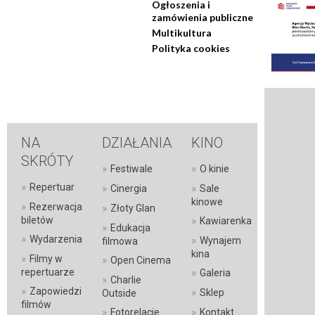
Ogłoszenia i
zamówienia publiczne
Multikultura
Polityka cookies
NA
DZIAŁANIA
KINO
SKRÓTY
»
»
Festiwale
O kinie
»
Repertuar
»
»
Cinergia
Sale
kinowe
»
Rezerwacja
»
Złoty Glan
»
biletów
Kawiarenka
»
Edukacja
»
Wydarzenia
»
Wynajem
filmowa
kina
»
Filmy w
»
Open Cinema
»
repertuarze
Galeria
»
Charlie
»
Zapowiedzi
»
Sklep
Outside
filmów
»
»
Fotorelacje
Kontakt