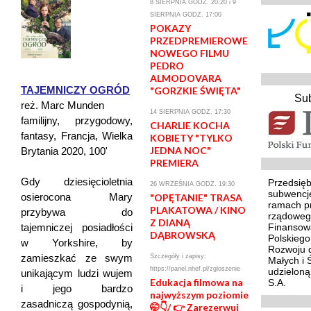
8 SIERPNIA GODZ. 20:20 i 9
SIERPNIA GODZ. 17:00
POKAZY
PRZEDPREMIEROWE
NOWEGO FILMU
PEDRO
ALMODOVARA
TAJEMNICZY OGRÓD
"GORZKIE ŚWIĘTA"
Su
reż. Marc Munden
14 SIERPNIA GODZ. 17:30
familijny, przygodowy,
CHARLIE KOCHA
fantasy, Francja, Wielka
KOBIETY "TYLKO
JEDNA NOC"
Brytania 2020, 100'
PREMIERA
Gdy dziesięcioletnia
Przedsięb
26 WRZEŚNIA GODZ. 19:30
subwencj
osierocona Mary
"OPĘTANIE" TRASA
ramach p
PLAKATOWA / KINO
przybywa do
rządoweg
Z DIANĄ
tajemniczej posiadłości
Finansowa
DĄBROWSKĄ
Polskieg
w Yorkshire, by
Rozwoju d
zamieszkać ze swym
Szczegóły i zapisy:
Małych i 
https://panel.nhef.pl/zgloszenie
udzielon
unikającym ludzi wujem
Edukacja filmowa na
S.A.
i jego bardzo
najwyższym poziomie
zasadniczą gospodynią,
🤭👇/ 👉 Zarezerwuj