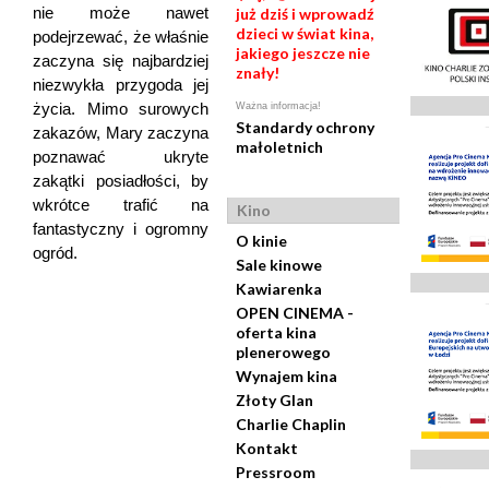
nie może nawet
już dziś i wprowadź
dzieci w świat kina,
podejrzewać, że właśnie
jakiego jeszcze nie
zaczyna się najbardziej
znały!
niezwykła przygoda jej
życia. Mimo surowych
Ważna informacja!
Standardy ochrony
zakazów, Mary zaczyna
małoletnich
poznawać ukryte
zakątki posiadłości, by
wkrótce trafić na
Kino
fantastyczny i ogromny
O kinie
ogród.
Sale kinowe
Kawiarenka
OPEN CINEMA -
oferta kina
plenerowego
Wynajem kina
Złoty Glan
Charlie Chaplin
Kontakt
Pressroom