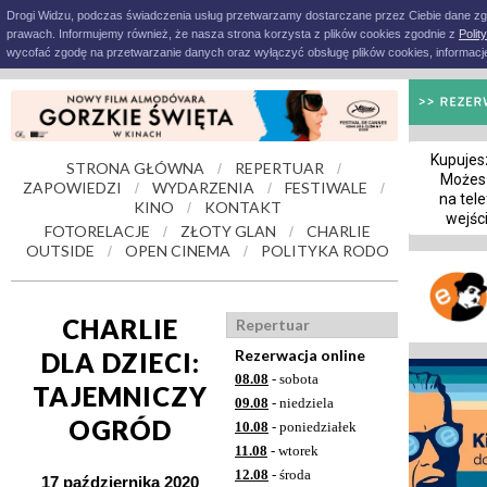
Drogi Widzu, podczas świadczenia usług przetwarzamy dostarczane przez Ciebie dane z
prawach. Informujemy również, że nasza strona korzysta z plików cookies zgodnie z
Polit
wycofać zgodę na przetwarzanie danych oraz wyłączyć obsługę plików cookies, informacje
Kupujesz
STRONA GŁÓWNA
REPERTUAR
/
/
Możes
ZAPOWIEDZI
WYDARZENIA
FESTIWALE
/
/
/
na tele
KINO
KONTAKT
/
wejśc
FOTORELACJE
ZŁOTY GLAN
CHARLIE
/
/
OUTSIDE
OPEN CINEMA
POLITYKA RODO
/
/
CHARLIE
Repertuar
Rezerwacja online
DLA DZIECI:
08.08
- sobota
TAJEMNICZY
09.08
- niedziela
OGRÓD
10.08
- poniedziałek
11.08
- wtorek
12.08
- środa
17 października 2020