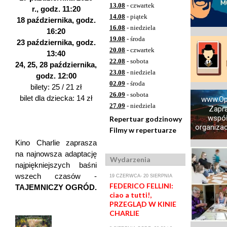
13.08
- czwartek
r., godz. 11:20
14.08
- piątek
18 października, godz.
16.08
- niedziela
16:20
19.08
- środa
23 października, godz.
20.08
- czwartek
13:40
22.08
- sobota
24, 25, 28 października,
23.08
- niedziela
godz. 12:00
02.09
- środa
bilety: 25 / 21 zł
26.09
- sobota
bilet dla dziecka: 14 zł
www.Op
27.09
- niedziela
Zapr
współ
Repertuar godzinowy
organizacj
Filmy w repertuarze
Kino Charlie zaprasza
na najnowsza adaptację
Wydarzenia
najpiękniejszych baśni
wszech czasów -
19 CZERWCA- 20 SIERPNIA
FEDERICO FELLINI:
TAJEMNICZY OGRÓD.
ciao a tutti!,
PRZEGLĄD W KINIE
CHARLIE