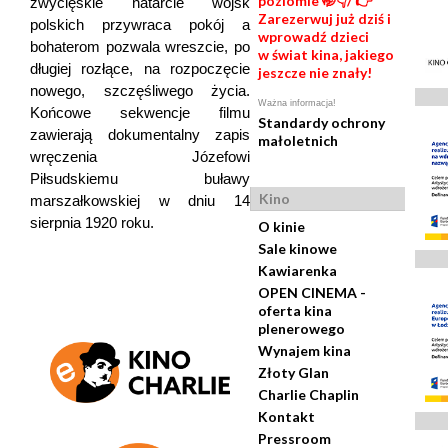
poziomie 🤭👇/ 👉
zwycięskie natarcie wojsk
Zarezerwuj już dziś i
polskich przywraca pokój a
wprowadź dzieci
bohaterom pozwala wreszcie, po
w świat kina, jakiego
długiej rozłące, na rozpoczęcie
jeszcze nie znały!
nowego, szczęśliwego życia.
Ważna informacja!
Końcowe sekwencje filmu
Standardy ochrony
zawierają dokumentalny zapis
małoletnich
wręczenia Józefowi
Piłsudskiemu buławy
Kino
marszałkowskiej w dniu 14
sierpnia 1920 roku.
O kinie
Sale kinowe
Kawiarenka
OPEN CINEMA -
oferta kina
plenerowego
Wynajem kina
Złoty Glan
Charlie Chaplin
Kontakt
Pressroom