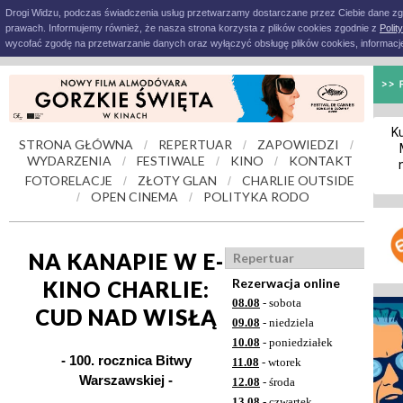
Drogi Widzu, podczas świadczenia usług przetwarzamy dostarczane przez Ciebie dane z
prawach. Informujemy również, że nasza strona korzysta z plików cookies zgodnie z
Polit
wycofać zgodę na przetwarzanie danych oraz wyłączyć obsługę plików cookies, informacje
Ku
STRONA GŁÓWNA
REPERTUAR
ZAPOWIEDZI
/
/
/
WYDARZENIA
FESTIWALE
KINO
KONTAKT
/
/
/
FOTORELACJE
ZŁOTY GLAN
CHARLIE OUTSIDE
/
/
OPEN CINEMA
POLITYKA RODO
/
/
NA KANAPIE W E-
Repertuar
Rezerwacja online
KINO CHARLIE:
08.08
- sobota
CUD NAD WISŁĄ
09.08
- niedziela
10.08
- poniedziałek
- 100. rocznica Bitwy
11.08
- wtorek
Warszawskiej -
12.08
- środa
13.08
- czwartek