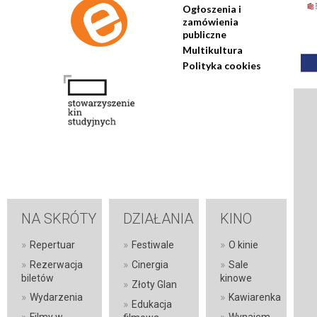
Ogłoszenia i
zamówienia
publiczne
Multikultura
Polityka cookies
NA SKRÓTY
DZIAŁANIA
KINO
»
»
»
Repertuar
Festiwale
O kinie
»
»
»
Rezerwacja
Cinergia
Sale
biletów
kinowe
»
Złoty Glan
»
»
Wydarzenia
Kawiarenka
»
Edukacja
»
»