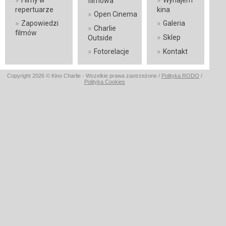
Filmy w
Wynajem
filmowa
repertuarze
kina
»
Open Cinema
»
»
Zapowiedzi
Galeria
»
Charlie
filmów
»
Sklep
Outside
»
»
Fotorelacje
Kontakt
Copyright 2026 © Kino Charlie - Wszelkie prawa zastrzeżone /
Polityka RODO
/
Polityka Cookies