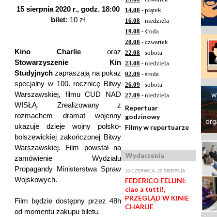
15 sierpnia 2020 r., godz. 18:00
14.08
- piątek
bilet:
10 zł
16.08
- niedziela
19.08
- środa
20.08
- czwartek
Kino Charlie
oraz
22.08
- sobota
Stowarzyszenie Kin
23.08
- niedziela
Studyjnych
zapraszają na pokaz
02.09
- środa
specjalny w 100. rocznicę Bitwy
26.09
- sobota
Warszawskiej, filmu CUD NAD
w
27.09
- niedziela
WISŁĄ. Zrealizowany z
Repertuar
rozmachem dramat wojenny
godzinowy
org
ukazuje dzieje wojny polsko-
Filmy w repertuarze
bolszewickiej zakończonej Bitwy
Warszawskiej. Film powstał na
Wydarzenia
zamówienie Wydziału
Propagandy Ministerstwa Spraw
19 CZERWCA- 20 SIERPNIA
Wojskowych.
FEDERICO FELLINI:
ciao a tutti!,
PRZEGLĄD W KINIE
Film będzie dostępny przez 48h
CHARLIE
od momentu zakupu biletu.