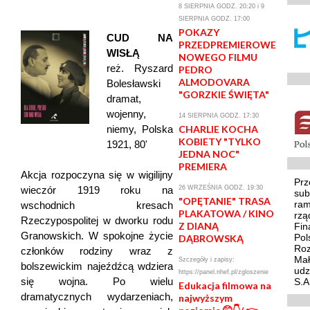
8 SIERPNIA GODZ. 20:20 i 9
SIERPNIA GODZ. 17:00
POKAZY
CUD NA
PRZEDPREMIEROWE
WISŁĄ
NOWEGO FILMU
reż. Ryszard
PEDRO
ALMODOVARA
Bolesławski
"GORZKIE ŚWIĘTA"
dramat,
wojenny,
14 SIERPNIA GODZ. 17:30
niemy, Polska
CHARLIE KOCHA
KOBIETY "TYLKO
1921, 80'
JEDNA NOC"
PREMIERA
Akcja rozpoczyna się w wigilijny
Prz
wieczór 1919 roku na
26 WRZEŚNIA GODZ. 19:30
sub
"OPĘTANIE" TRASA
ram
wschodnich kresach
PLAKATOWA / KINO
rzą
Rzeczypospolitej w dworku rodu
Z DIANĄ
Fin
Granowskich. W spokojne życie
Pol
DĄBROWSKĄ
Roz
członków rodziny wraz z
Mał
Szczegóły i zapisy:
bolszewickim najeźdźcą wdziera
udz
https://panel.nhef.pl/zgloszenie
się wojna. Po wielu
S.A
Edukacja filmowa na
dramatycznych wydarzeniach,
najwyższym